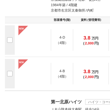
1984年築 / 4階建
京都市右京区太秦御所ﾉ内町
部屋番号(階)
賃料 (管理費等)
3.8
4-D
万
円
（4階）
(
2,000
円)
3.8
4-B
万
円
（4階）
(
2,000
円)
第一北原ハイツ
ハイツ・コー
ＪＲ山陰本線太秦駅 徒歩14分