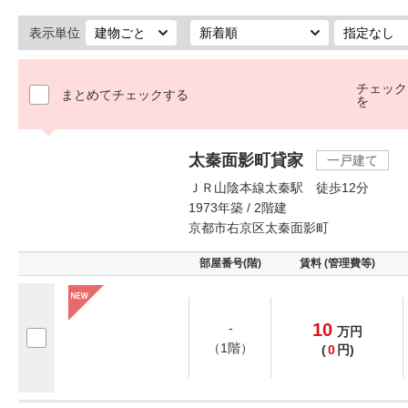
表示単位
チェック
まとめてチェックする
を
太秦面影町貸家
一戸建て
ＪＲ山陰本線太秦駅 徒歩12分
1973年築 / 2階建
京都市右京区太秦面影町
部屋番号(階)
賃料 (管理費等)
10
-
万
円
（1階）
(
0
円)