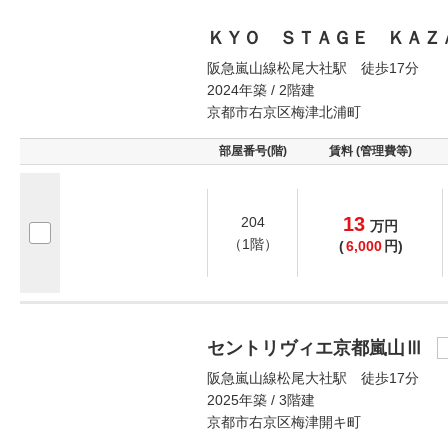
ＫＹＯ ＳＴＡＧＥ ＫＡＺ
阪急嵐山線松尾大社駅 徒歩17分
2024年築 / 2階建
京都市右京区梅津北浦町
部屋番号(階)
賃料 (管理費等)
13
204
万
円
（1階）
(
6,000
円)
セントリヴィエ京都嵐山Ⅲ
阪急嵐山線松尾大社駅 徒歩17分
2025年築 / 3階建
京都市右京区梅津開キ町