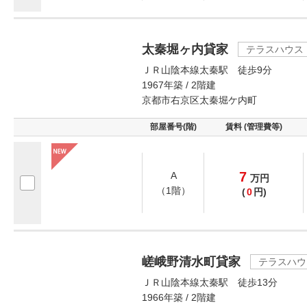
太秦堀ヶ内貸家
テラスハウス
ＪＲ山陰本線太秦駅 徒歩9分
1967年築 / 2階建
京都市右京区太秦堀ケ内町
部屋番号(階)
賃料 (管理費等)
7
A
万
円
（1階）
(
0
円)
嵯峨野清水町貸家
テラスハウ
ＪＲ山陰本線太秦駅 徒歩13分
1966年築 / 2階建