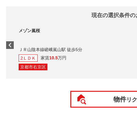
現在の選択条件の
メゾン嵐桜
ＪＲ山陰本線嵯峨嵐山駅 徒歩5分
家賃
10.5
万円
2ＬＤＫ
京都市右京区
物件
リ