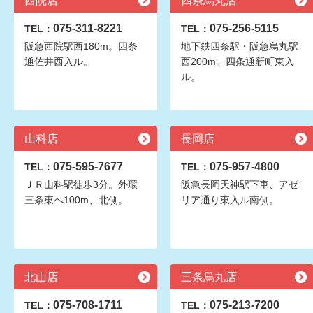
西院店
四条烏丸店
075-311-8221
075-256-5115
TEL：
TEL：
阪急西院駅西180m。四条
地下鉄四条駅・阪急烏丸駅
通佐井西入ル。
西200m。四条通新町東入
ル。
山科店
長岡店
075-595-7677
075-957-4800
TEL：
TEL：
ＪＲ山科駅徒歩3分。外環
阪急長岡天神駅下車、アゼ
三条東へ100m、北側。
リア通り東入ル南側。
北山店
三条烏丸店
075-708-1711
075-213-7200
TEL：
TEL：