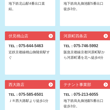
地下鉄北山駅4番出口直
地下鉄烏丸御池駅5番出口
結。
徒歩3分。
伏見桃山店
河原町四条店
075-644-5463
075-746-5992
TEL：
TEL：
近鉄京都線桃山御陵前駅す
阪急京都線京都河原町駅か
ぐ
ら河原町通を北へ徒歩4分
西大路店
テナント事業部
075-585-6501
075-213-6055
TEL：
TEL：
ＪＲ西大路駅より徒歩1分
地下鉄烏丸御池駅5番出口
徒歩3分。