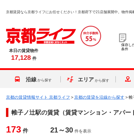
京都賃貸なら京都ライフにお任せください！京都府下で21店舗展開中。物件掲
保存し
条件
本日の賃貸物件
17,128
件
沿線
エリア
から探す
から探す
京都の賃貸情報サイト 京都ライフ
>
京都の賃貸を沿線から探す
>
帷
帷子ノ辻駅
の賃貸（賃貸マンション・アパー
173
21～30
件
件を表示