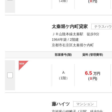
（2階）
(
0
円)
太秦堀ケ内町貸家
テラスハウ
ＪＲ山陰本線太秦駅 徒歩9分
1964年築 / 2階建
京都市右京区太秦堀ケ内町
部屋番号(階)
賃料 (管理費等)
6.5
A
万
円
（1階）
(
0
円)
藤ハイツ
マンション
京福嵐山線帷子ノ辻駅 徒歩5分