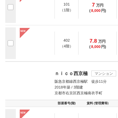
7
101
万
円
（1階）
(
8,000
円)
7.8
402
万
円
（4階）
(
8,000
円)
ｎｉｃｏ西京極
マンション
阪急京都線西京極駅 徒歩11分
2018年築 / 3階建
京都市右京区西京極南衣手町
部屋番号(階)
賃料 (管理費等)