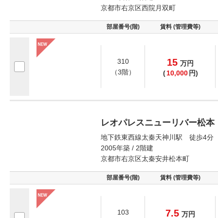
京都市右京区西院月双町
部屋番号(階)
賃料 (管理費等)
15
310
万
円
（3階）
(
10,000
円)
レオパレスニューリバー松本
地下鉄東西線太秦天神川駅 徒歩4分
2005年築 / 2階建
京都市右京区太秦安井松本町
部屋番号(階)
賃料 (管理費等)
7.5
103
万
円