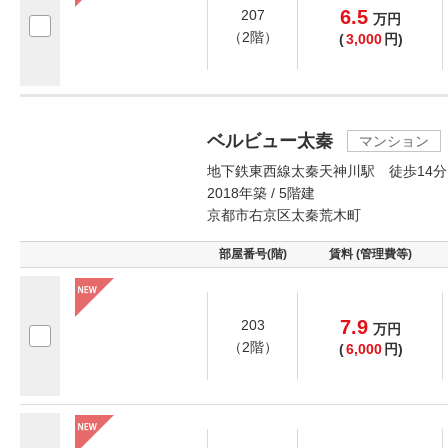
6.5
207
万
円
（2階）
(
3,000
円)
ベルビュー太秦
マンション
地下鉄東西線太秦天神川駅 徒歩14分
2018年築 / 5階建
京都市右京区太秦荒木町
部屋番号(階)
賃料 (管理費等)
7.9
203
万
円
（2階）
(
6,000
円)