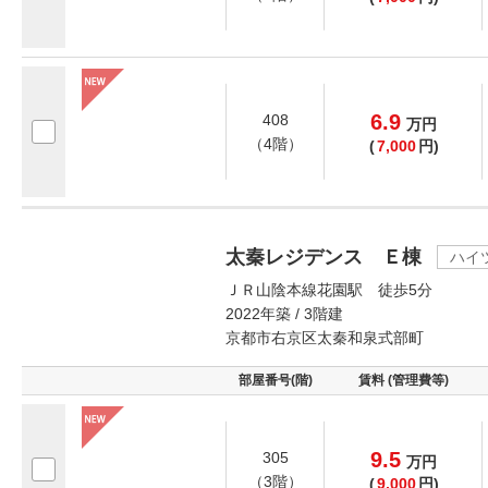
6.9
408
万
円
（4階）
(
7,000
円)
太秦レジデンス Ｅ棟
ハイ
ＪＲ山陰本線花園駅 徒歩5分
2022年築 / 3階建
京都市右京区太秦和泉式部町
部屋番号(階)
賃料 (管理費等)
9.5
305
万
円
（3階）
(
9,000
円)