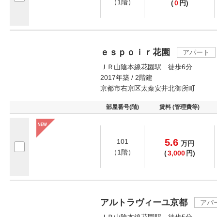
（1階）
(
0
円)
ｅｓｐｏｉｒ花園
アパート
ＪＲ山陰本線花園駅 徒歩6分
2017年築 / 2階建
京都市右京区太秦安井北御所町
部屋番号(階)
賃料 (管理費等)
5.6
101
万
円
（1階）
(
3,000
円)
アルトラヴィーユ京都
アパ