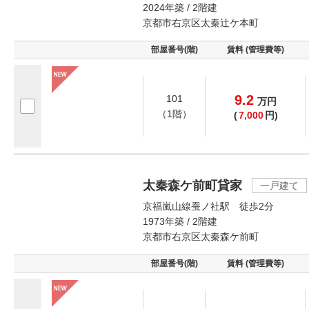
2024年築 / 2階建
京都市右京区太秦辻ケ本町
部屋番号(階)
賃料 (管理費等)
9.2
101
万
円
（1階）
(
7,000
円)
太秦森ケ前町貸家
一戸建て
京福嵐山線蚕ノ社駅 徒歩2分
1973年築 / 2階建
京都市右京区太秦森ケ前町
部屋番号(階)
賃料 (管理費等)