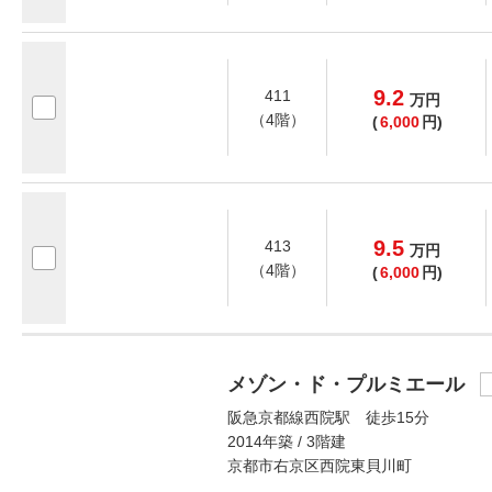
9.2
411
万
円
（4階）
(
6,000
円)
9.5
413
万
円
（4階）
(
6,000
円)
メゾン・ド・プルミエール
阪急京都線西院駅 徒歩15分
2014年築 / 3階建
京都市右京区西院東貝川町