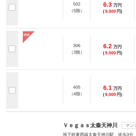
6.3
502
万
円
（5階）
(
9,000
円)
6.2
306
万
円
（3階）
(
9,000
円)
6.1
405
万
円
（4階）
(
9,000
円)
Ｖｅｇａｓ太秦天神川
マン
地下鉄東西線太秦天神川駅 徒歩3分