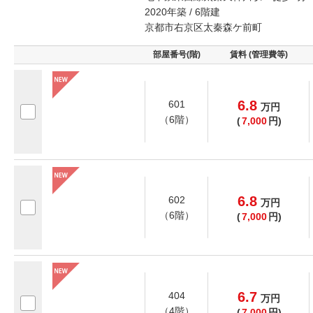
2020年築 / 6階建
京都市右京区太秦森ケ前町
部屋番号(階)
賃料 (管理費等)
6.8
601
万
円
（6階）
(
7,000
円)
6.8
602
万
円
（6階）
(
7,000
円)
6.7
404
万
円
（4階）
(
7,000
円)