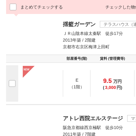
まとめてチェックする
チェックした物
揺籃ガーデン
テラスハウス（
ＪＲ山陰本線太秦駅 徒歩17分
2013年築 / 2階建
京都市右京区梅津上田町
部屋番号(階)
賃料 (管理費等)
9.5
E
万
円
（1階）
(
3,000
円)
アトレ西院エルステージ
マ
阪急京都線西京極駅 徒歩10分
2011年築 / 7階建