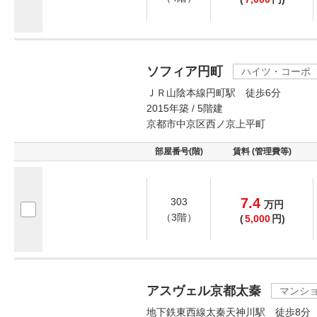
ソフィア円町
ハイツ・コーポ
ＪＲ山陰本線円町駅 徒歩6分
2015年築 / 5階建
京都市中京区西ノ京上平町
部屋番号(階)
賃料 (管理費等)
7.4
303
万
円
（3階）
(
5,000
円)
アスヴェル京都太秦
マンシ
地下鉄東西線太秦天神川駅 徒歩8分