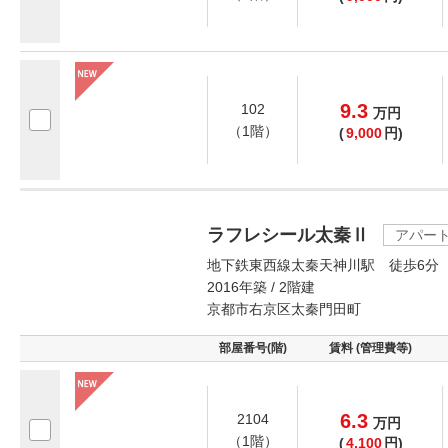
9.3
102
万
円
（1階）
(
9,000
円)
ラフレシール太秦Ⅱ
アパー
地下鉄東西線太秦天神川駅 徒歩6分
2016年築 / 2階建
京都市右京区太秦門田町
部屋番号(階)
賃料 (管理費等)
6.3
2104
万
円
（1階）
(
4,100
円)