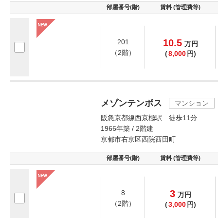
部屋番号(階)
賃料 (管理費等)
10.5
201
万
円
（2階）
(
8,000
円)
メゾンテンボス
マンション
阪急京都線西京極駅 徒歩11分
1966年築 / 2階建
京都市右京区西院西田町
部屋番号(階)
賃料 (管理費等)
3
8
万
円
（2階）
(
3,000
円)