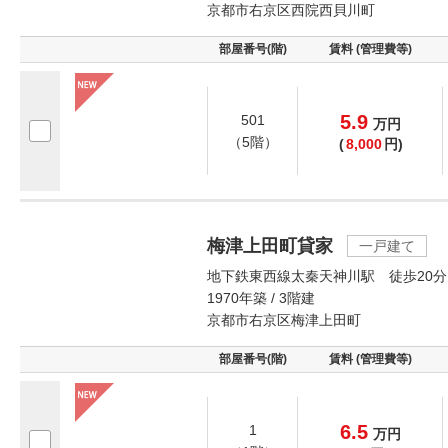
京都市右京区西院西貝川町
部屋番号(階)
賃料 (管理費等)
5.9
501
万
円
（5階）
(
8,000
円)
梅津上田町貸家
一戸建て
地下鉄東西線太秦天神川駅 徒歩20分
1970年築 / 3階建
京都市右京区梅津上田町
部屋番号(階)
賃料 (管理費等)
6.5
1
万
円