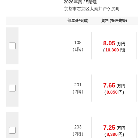
2026年築 / 5階建
京都市右京区太秦井戸ケ尻町
部屋番号(階)
賃料 (管理費等)
8.05
108
万
円
（1階）
(
10,360
円)
7.65
201
万
円
（2階）
(
8,850
円)
7.25
203
万
円
（2階）
(
8,390
円)