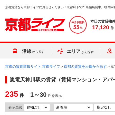
京都賃貸なら京都ライフにお任せください！京都府下で21店舗展開中。物件掲
本日の賃貸物
17,120
件
沿線
エリア
から探す
から探す
京都の賃貸情報サイト 京都ライフ
>
京都の賃貸を沿線から探す
>
嵐
嵐電天神川駅
の賃貸（賃貸マンション・アパ
235
1～30
件
件を表示
表示単位