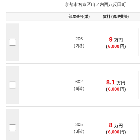
京都市右京区山ノ内西八反田町
部屋番号(階)
賃料 (管理費等)
9
206
万
円
（2階）
(
6,000
円)
8.1
602
万
円
（6階）
(
6,000
円)
8
305
万
円
（3階）
(
6,000
円)