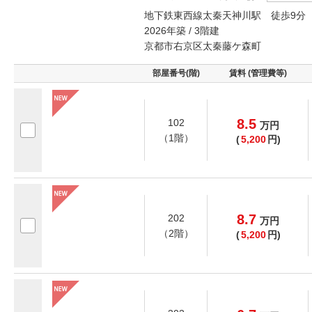
地下鉄東西線太秦天神川駅 徒歩9分
2026年築 / 3階建
京都市右京区太秦藤ケ森町
部屋番号(階)
賃料 (管理費等)
8.5
102
万
円
（1階）
(
5,200
円)
8.7
202
万
円
（2階）
(
5,200
円)