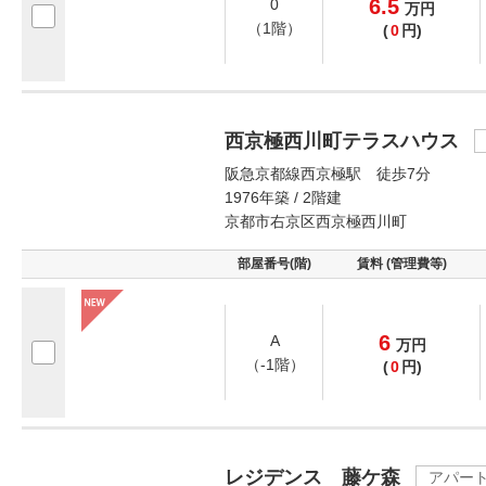
6.5
0
万
円
（1階）
(
0
円)
西京極西川町テラスハウス
阪急京都線西京極駅 徒歩7分
1976年築 / 2階建
京都市右京区西京極西川町
部屋番号(階)
賃料 (管理費等)
6
A
万
円
（-1階）
(
0
円)
レジデンス 藤ケ森
アパー