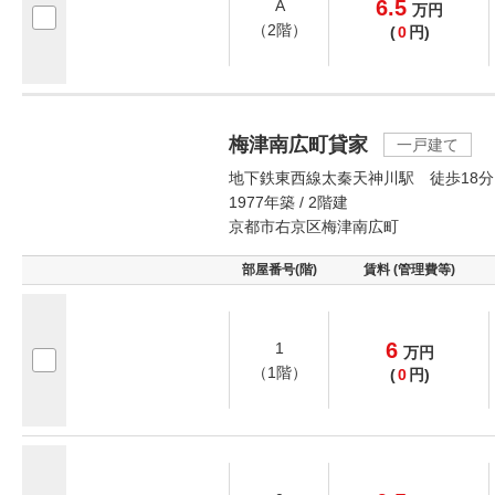
6.5
A
万
円
（2階）
(
0
円)
梅津南広町貸家
一戸建て
地下鉄東西線太秦天神川駅 徒歩18分
1977年築 / 2階建
京都市右京区梅津南広町
部屋番号(階)
賃料 (管理費等)
6
1
万
円
（1階）
(
0
円)