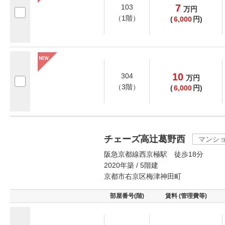
7
103
万
円
（1階）
(
6,000
円)
10
304
万
円
（3階）
(
6,000
円)
チェーズ高辻葛野西
マンシ
阪急京都線西京極駅 徒歩18分
2020年築 / 5階建
京都市右京区梅津神田町
部屋番号(階)
賃料 (管理費等)