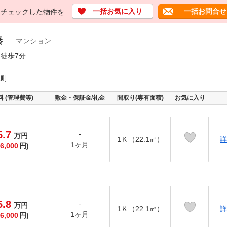
一括お気に入り
一括お問合せ
チェックした物件を
秦
マンション
徒歩7分
塚町
料 (管理費等)
敷金・保証金/礼金
間取り(専有面積)
お気に入り
5.7
-
万
円
1Ｋ（22.1㎡）
詳
1ヶ月
6,000
円)
5.8
-
万
円
1Ｋ（22.1㎡）
詳
1ヶ月
6,000
円)