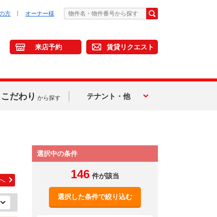
の方
オーナー様
来店予約
賃貸リクエスト
こだわり
テナント・他
から探す
選択中の条件
146
件が該当
へ
選択した条件で絞り込む