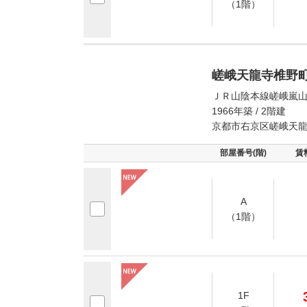
（1階）
嵯峨天龍寺椎野
ＪＲ山陰本線嵯峨嵐山
1966年築 / 2階建
京都市右京区嵯峨天
部屋番号(階)
賃
A
（1階）
1F