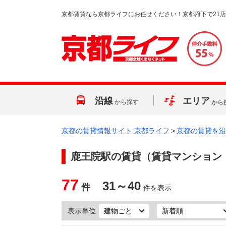
京都賃貸なら京都ライフにお任せください！京都府下で21
沿線
エリア
から探す
から
京都の賃貸情報サイト 京都ライフ
>
京都の賃貸を沿
鹿王院駅
の賃貸（賃貸マンション
77
31～40
件
件を表示
表示単位