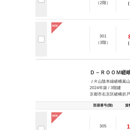
（2階）
(
301
（3階）
(
Ｄ－ＲＯＯＭ嵯
ＪＲ山陰本線嵯峨嵐山
2024年築 / 3階建
京都市右京区嵯峨折
部屋番号(階)
賃
1
305