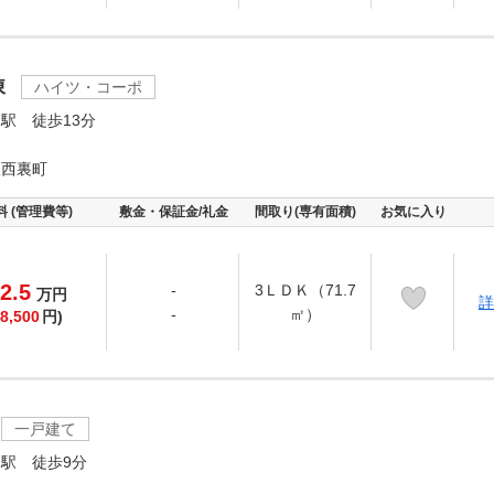
棟
ハイツ・コーポ
駅 徒歩13分
沢西裏町
料 (管理費等)
敷金・保証金/礼金
間取り(専有面積)
お気に入り
2.5
-
3ＬＤＫ（71.7
万
円
詳
-
㎡）
8,500
円)
一戸建て
駅 徒歩9分