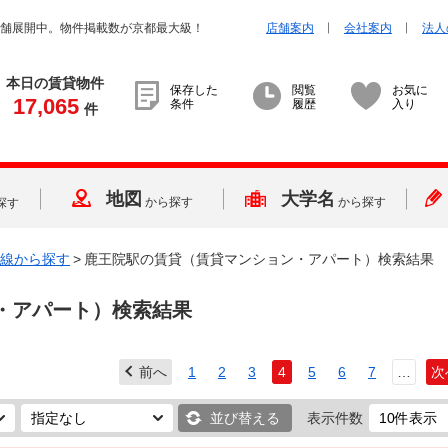
店舗展開中。物件掲載数が京都最大級！
店舗案内
会社案内
法人
本日の賃貸物件
保存した
閲覧
お気に
17,065
条件
履歴
入り
件
地図
大学名
から探す
から探す
探す
線から探す
>
鹿王院駅の賃貸（賃貸マンション・アパート）検索結果
・アパート）検索結果
前へ
1
2
3
4
5
6
7
…
次
並び替える
表示件数