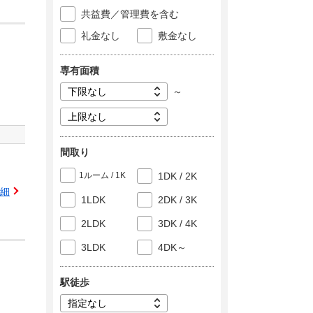
共益費／管理費を含む
礼金なし
敷金なし
専有面積
～
間取り
1ルーム / 1K
1DK / 2K
細
1LDK
2DK / 3K
2LDK
3DK / 4K
3LDK
4DK～
駅徒歩