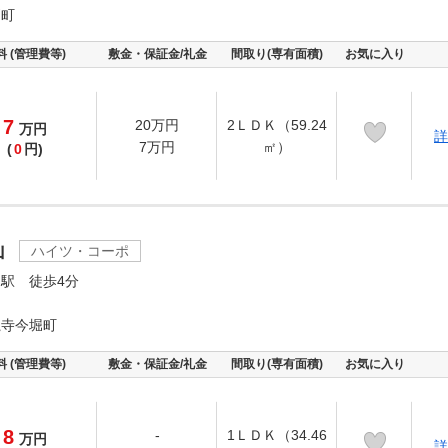
戸町
料 (管理費等)
敷金・保証金/礼金
間取り(専有面積)
お気に入り
7
20万円
2ＬＤＫ（59.24
万
円
詳
7万円
㎡）
(
0
円)
山
ハイツ・コーポ
駅 徒歩4分
龍寺今堀町
料 (管理費等)
敷金・保証金/礼金
間取り(専有面積)
お気に入り
8
-
1ＬＤＫ（34.46
万
円
詳