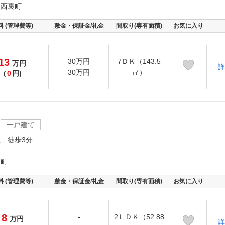
沢西裏町
料 (管理費等)
敷金・保証金/礼金
間取り(専有面積)
お気に入り
13
30万円
7ＤＫ（143.5
万
円
詳
30万円
㎡）
(
0
円)
一戸建て
 徒歩3分
戸町
料 (管理費等)
敷金・保証金/礼金
間取り(専有面積)
お気に入り
8
-
2ＬＤＫ（52.88
万
円
詳