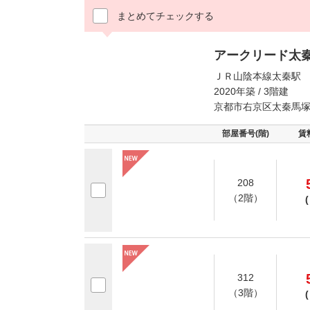
まとめてチェックする
アークリード太
ＪＲ山陰本線太秦駅 
2020年築 / 3階建
京都市右京区太秦馬
部屋番号(階)
賃
208
（2階）
(
312
（3階）
(