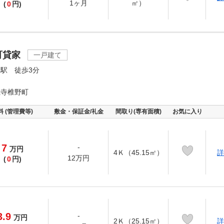
1ヶ月
㎡）
(
0
円)
町貸家
一戸建て
駅 徒歩3分
龍寺椎野町
料 (管理費等)
敷金・保証金/礼金
間取り(専有面積)
お気に入り
7
-
万
円
4Ｋ（45.15㎡）
詳
12万円
(
0
円)
3.9
-
万
円
2Ｋ（25.15㎡）
詳