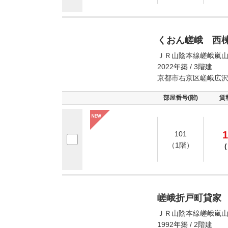
くおん嵯峨 西
ＪＲ山陰本線嵯峨嵐山
2022年築 / 3階建
京都市右京区嵯峨広
部屋番号(階)
賃
1
101
（1階）
(
嵯峨折戸町貸家
ＪＲ山陰本線嵯峨嵐山
1992年築 / 2階建