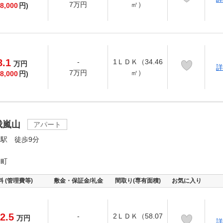
7万円
㎡）
8,000
円)
8.1
-
1ＬＤＫ（34.46
万
円
詳
7万円
㎡）
8,000
円)
峨嵐山
アパート
駅 徒歩9分
戸町
料 (管理費等)
敷金・保証金/礼金
間取り(専有面積)
お気に入り
2.5
-
2ＬＤＫ（58.07
万
円
詳