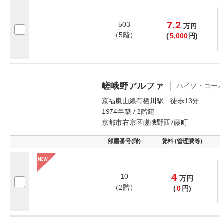
7.2
503
万
円
（5階）
(
5,000
円)
嵯峨野アルファ
ハイツ・コー
京福嵐山線有栖川駅 徒歩13分
1974年築 / 2階建
京都市右京区嵯峨野西ﾉ藤町
部屋番号(階)
賃料 (管理費等)
4
10
万
円
（2階）
(
0
円)