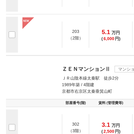
5.1
203
万
円
（2階）
(
6,000
円)
ＺＥＮマンションⅡ
マンシ
ＪＲ山陰本線太秦駅 徒歩2分
1989年築 / 4階建
京都市右京区太秦垂箕山町
部屋番号(階)
賃料 (管理費等)
3.1
302
万
円
（3階）
(
2,500
円)