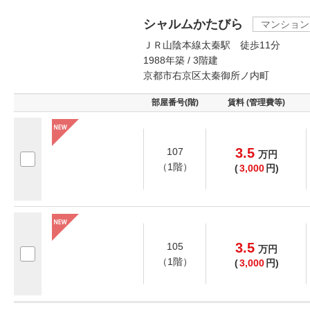
シャルムかたびら
マンション
ＪＲ山陰本線太秦駅 徒歩11分
1988年築 / 3階建
京都市右京区太秦御所ノ内町
部屋番号(階)
賃料 (管理費等)
3.5
107
万
円
（1階）
(
3,000
円)
3.5
105
万
円
（1階）
(
3,000
円)