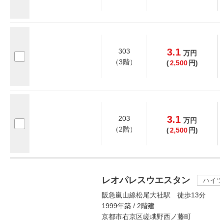
3.1
303
万
円
（3階）
(
2,500
円)
3.1
203
万
円
（2階）
(
2,500
円)
レオパレスウエスタン
ハイ
阪急嵐山線松尾大社駅 徒歩13分
1999年築 / 2階建
京都市右京区嵯峨野西ノ藤町