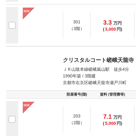
3.3
301
万
円
（3階）
(
3,000
円)
クリスタルコート嵯峨天龍寺
ＪＲ山陰本線嵯峨嵐山駅 徒歩4分
1990年築 / 3階建
京都市右京区嵯峨天龍寺瀬戸川町
部屋番号(階)
賃料 (管理費等)
7.1
203
万
円
（2階）
(
5,000
円)