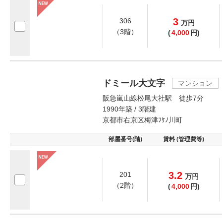
3
306
万
円
（3階）
(
4,000
円)
ドミール大文字
マンション
阪急嵐山線松尾大社駅 徒歩7分
1990年築 / 3階建
京都市右京区梅津ﾌｹﾉ川町
部屋番号(階)
賃料 (管理費等)
3.2
201
万
円
（2階）
(
4,000
円)