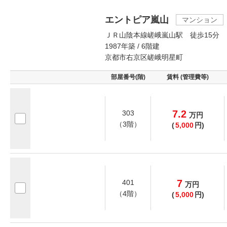
エントピア嵐山
マンション
ＪＲ山陰本線嵯峨嵐山駅 徒歩15分
1987年築 / 6階建
京都市右京区嵯峨明星町
部屋番号(階)
賃料 (管理費等)
7.2
303
万
円
（3階）
(
5,000
円)
7
401
万
円
（4階）
(
5,000
円)