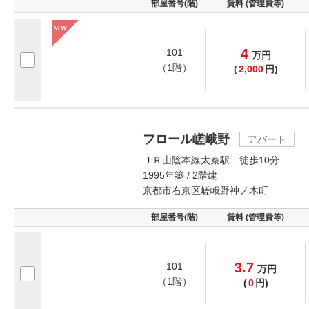
部屋番号(階)
賃料 (管理費等)
4
101
万
円
（1階）
(
2,000
円)
フロール嵯峨野
アパート
ＪＲ山陰本線太秦駅 徒歩10分
1995年築 / 2階建
京都市右京区嵯峨野神ノ木町
部屋番号(階)
賃料 (管理費等)
3.7
101
万
円
（1階）
(
0
円)