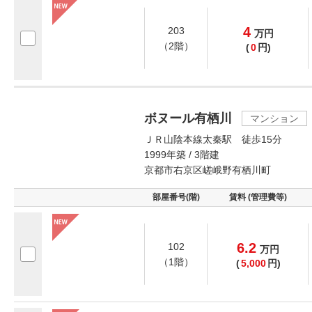
4
203
万
円
（2階）
(
0
円)
ボヌール有栖川
マンション
ＪＲ山陰本線太秦駅 徒歩15分
1999年築 / 3階建
京都市右京区嵯峨野有栖川町
部屋番号(階)
賃料 (管理費等)
6.2
102
万
円
（1階）
(
5,000
円)