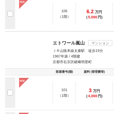
6.2
106
万
円
（1階）
(
5,000
円)
エトワール嵐山
マンション
ＪＲ山陰本線太秦駅 徒歩19分
1987年築 / 4階建
京都市右京区嵯峨明星町
部屋番号(階)
賃料 (管理費等)
3
101
万
円
（1階）
(
4,000
円)