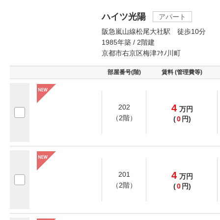
ハイツ光陽
アパート
阪急嵐山線松尾大社駅 徒歩10分
1985年築 / 2階建
京都市右京区梅津ﾌｹﾉ川町
部屋番号(階)
賃料 (管理費等)
4
202
万
円
（2階）
(
0
円)
4
201
万
円
（2階）
(
0
円)