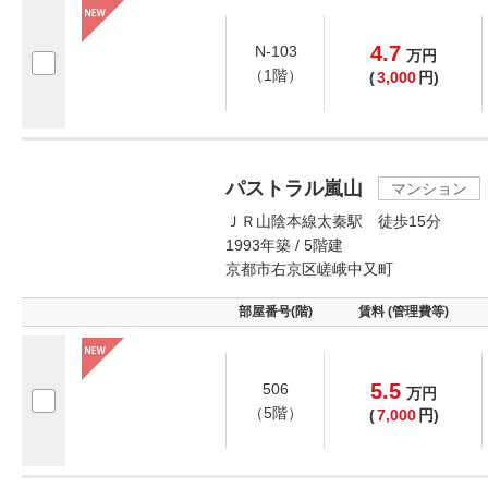
4.7
N-103
万
円
（1階）
(
3,000
円)
パストラル嵐山
マンション
ＪＲ山陰本線太秦駅 徒歩15分
1993年築 / 5階建
京都市右京区嵯峨中又町
部屋番号(階)
賃料 (管理費等)
5.5
506
万
円
（5階）
(
7,000
円)