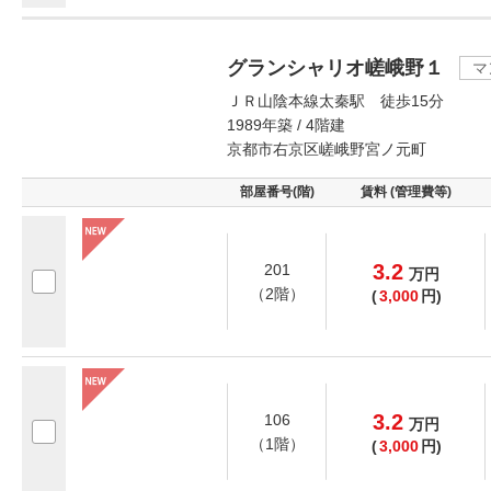
グランシャリオ嵯峨野１
マ
ＪＲ山陰本線太秦駅 徒歩15分
1989年築 / 4階建
京都市右京区嵯峨野宮ノ元町
部屋番号(階)
賃料 (管理費等)
3.2
201
万
円
（2階）
(
3,000
円)
3.2
106
万
円
（1階）
(
3,000
円)