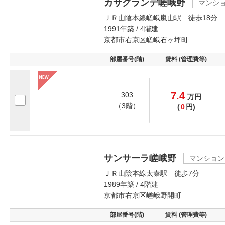
カサグランデ嵯峨野
マンシ
ＪＲ山陰本線嵯峨嵐山駅 徒歩18分
1991年築 / 4階建
京都市右京区嵯峨石ヶ坪町
部屋番号(階)
賃料 (管理費等)
7.4
303
万
円
（3階）
(
0
円)
サンサーラ嵯峨野
マンション
ＪＲ山陰本線太秦駅 徒歩7分
1989年築 / 4階建
京都市右京区嵯峨野開町
部屋番号(階)
賃料 (管理費等)