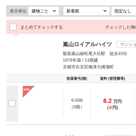
表示単位
まとめてチェックする
チェックした物
嵐山ロイアルハイツ
マンシ
阪急嵐山線松尾大社駅 徒歩10分
1978年築 / 11階建
京都市右京区梅津大縄場町
部屋番号(階)
賃料 (管理費等)
8.2
6-508
万
円
（5階）
(
0
円)