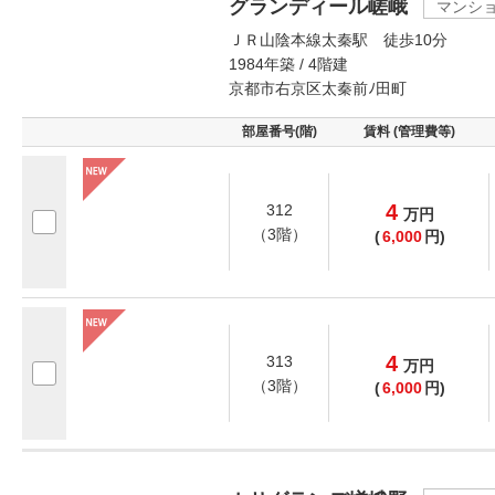
グランディール嵯峨
マンシ
ＪＲ山陰本線太秦駅 徒歩10分
1984年築 / 4階建
京都市右京区太秦前ﾉ田町
部屋番号(階)
賃料 (管理費等)
4
312
万
円
（3階）
(
6,000
円)
4
313
万
円
（3階）
(
6,000
円)