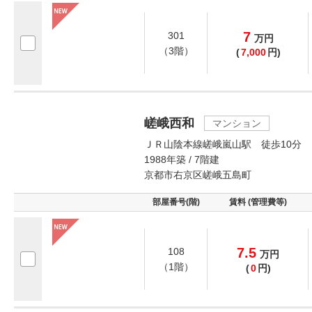
7
301
万
円
（3階）
(
7,000
円)
嵯峨西和
マンション
ＪＲ山陰本線嵯峨嵐山駅 徒歩10分
1988年築 / 7階建
京都市右京区嵯峨五島町
部屋番号(階)
賃料 (管理費等)
7.5
108
万
円
（1階）
(
0
円)