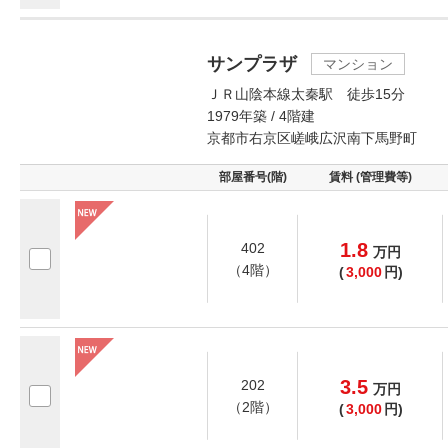
サンプラザ
マンション
ＪＲ山陰本線太秦駅 徒歩15分
1979年築 / 4階建
京都市右京区嵯峨広沢南下馬野町
部屋番号(階)
賃料 (管理費等)
1.8
402
万
円
（4階）
(
3,000
円)
3.5
202
万
円
（2階）
(
3,000
円)