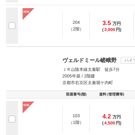
3.5
204
万
円
（2階）
(
3,000
円)
ヴェルドミール嵯峨野
ハイ
ＪＲ山陰本線太秦駅 徒歩7分
2005年築 / 2階建
京都市右京区太秦堀ケ内町
部屋番号(階)
賃料 (管理費等)
4.2
103
万
円
（1階）
(
4,500
円)