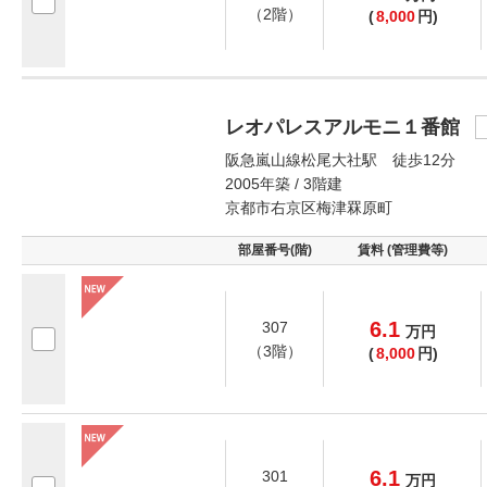
（2階）
(
8,000
円)
レオパレスアルモニ１番館
阪急嵐山線松尾大社駅 徒歩12分
2005年築 / 3階建
京都市右京区梅津罧原町
部屋番号(階)
賃料 (管理費等)
6.1
307
万
円
（3階）
(
8,000
円)
6.1
301
万
円