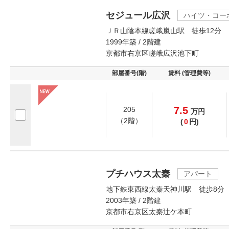
セジュール広沢
ハイツ・コー
ＪＲ山陰本線嵯峨嵐山駅 徒歩12分
1999年築 / 2階建
京都市右京区嵯峨広沢池下町
部屋番号(階)
賃料 (管理費等)
7.5
205
万
円
（2階）
(
0
円)
プチハウス太秦
アパート
地下鉄東西線太秦天神川駅 徒歩8分
2003年築 / 2階建
京都市右京区太秦辻ケ本町