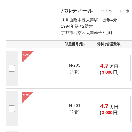
パルティール
ハイツ・コーポ
ＪＲ山陰本線太秦駅 徒歩4分
1994年築 / 2階建
京都市右京区太秦帷子ﾉ辻町
部屋番号(階)
賃料 (管理費等)
4.7
N-203
万
円
（2階）
(
3,000
円)
4.7
N-201
万
円
（2階）
(
3,000
円)