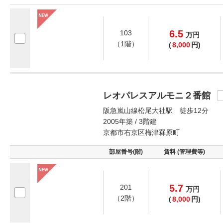
6.5
103
万
円
（1階）
(
8,000
円)
レオパレスアルモニ２番館
阪急嵐山線松尾大社駅 徒歩12分
2005年築 / 3階建
京都市右京区梅津罧原町
部屋番号(階)
賃料 (管理費等)
5.7
201
万
円
（2階）
(
8,000
円)