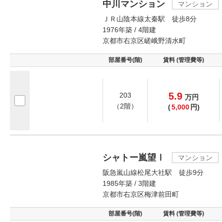
中川マンション
マンション
ＪＲ山陰本線太秦駅 徒歩8分
1976年築 / 4階建
京都市右京区嵯峨野清水町
部屋番号(階)
賃料 (管理費等)
5.9
203
万
円
（2階）
(
5,000
円)
シャトー嵐望Ⅰ
マンション
阪急嵐山線松尾大社駅 徒歩9分
1985年築 / 3階建
京都市右京区梅津前田町
部屋番号(階)
賃料 (管理費等)