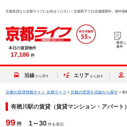
京都賃貸なら京都ライフにお任せください！京都府下で21店舗展開中。物件掲
保存し
条件
本日の賃貸物件
17,186
件
沿線
エリア
から探す
から探す
京都の賃貸情報サイト 京都ライフ
>
京都の賃貸を沿線から探す
>
有
有栖川駅
の賃貸（賃貸マンション・アパート
99
1～30
件
件を表示