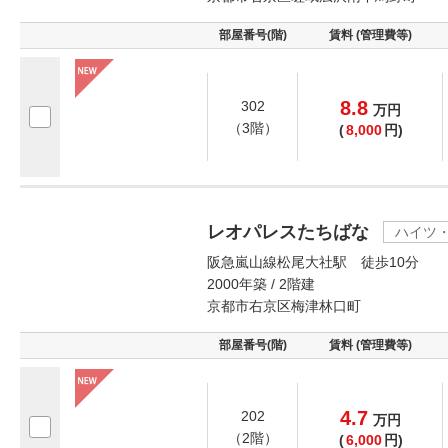
部屋番号(階)
賃料 (管理費等)
8.8
302
万
円
（3階）
(
8,000
円)
レオパレスたちばな
ハイツ
阪急嵐山線松尾大社駅 徒歩10分
2000年築 / 2階建
京都市右京区梅津林口町
部屋番号(階)
賃料 (管理費等)
4.7
202
万
円
（2階）
(
6,000
円)