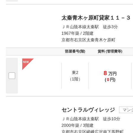
太秦青木ヶ原町貸家１１－３
ＪＲ山陰本線太秦駅 徒歩3分
1967年築 / 2階建
京都市右京区太秦青木ケ原町
部屋番号(階)
賃料 (管理費等)
8
東2
万
円
（1階）
(
0
円)
セントラルヴィレッジ
マン
ＪＲ山陰本線太秦駅 徒歩10分
2000年築 / 3階建
京都市右京区嵯峨広沢南下馬野町