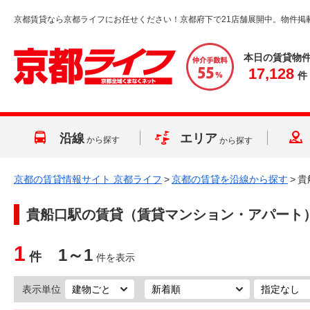
京都賃貸なら京都ライフにお任せください！京都府下で21店舗展開中。物件掲
本日の賃貸物
17,128
件
沿線
エリア
から探す
から探す
京都の賃貸情報サイト 京都ライフ
>
京都の賃貸を沿線から探す
>
貴
貴船口駅
の賃貸（賃貸マンション・アパート
1
1～1
件
件を表示
表示単位