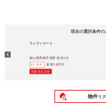
現在の選択条件の
ラッフィナート
叡山鞍馬線市原駅 徒歩3分
家賃
7.8
万円
2ＬＤＫ
京都市左京区
物件
リ