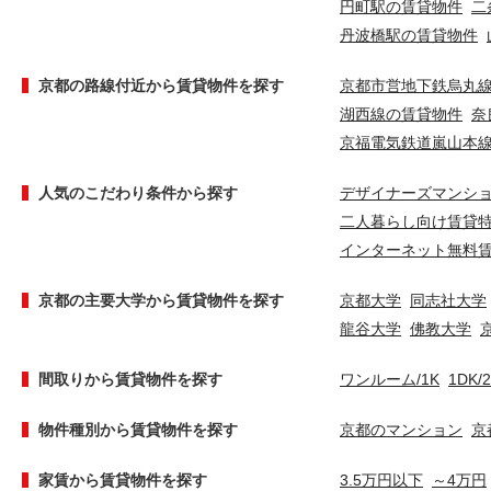
円町駅の賃貸物件
二
丹波橋駅の賃貸物件
京都の路線付近から賃貸物件を探す
京都市営地下鉄烏丸
湖西線の賃貸物件
奈
京福電気鉄道嵐山本
人気のこだわり条件から探す
デザイナーズマンシ
二人暮らし向け賃貸
インターネット無料
京都の主要大学から賃貸物件を探す
京都大学
同志社大学
龍谷大学
佛教大学
間取りから賃貸物件を探す
ワンルーム/1K
1DK/
物件種別から賃貸物件を探す
京都のマンション
京
家賃から賃貸物件を探す
3.5万円以下
～4万円