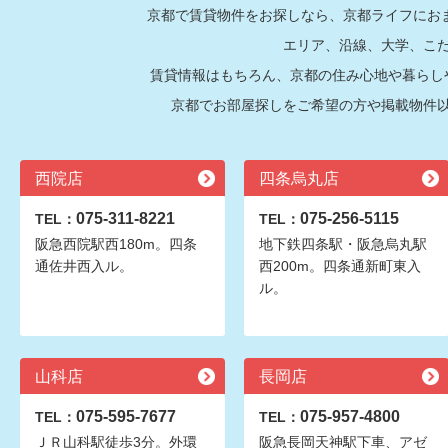
京都で賃貸物件をお探しなら、京都ライフにおま
エリア、沿線、大学、こ
賃貸情報はもちろん、京都の住み心地や暮らし
京都でお部屋探しをご希望の方や掲載物件
西院店
四条烏丸店
075-311-8221
075-256-5115
TEL：
TEL：
阪急西院駅西180m。四条
地下鉄四条駅・阪急烏丸駅
通佐井西入ル。
西200m。四条通新町東入
ル。
山科店
長岡店
075-595-7677
075-957-4800
TEL：
TEL：
ＪＲ山科駅徒歩3分。外環
阪急長岡天神駅下車、アゼ