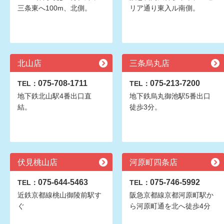
三条東へ100m、北側。
リア通り東入ル南側。
北山店
三条烏丸店
075-708-1711
075-213-7200
TEL：
TEL：
地下鉄北山駅4番出口直
地下鉄烏丸御池駅5番出口
結。
徒歩3分。
伏見桃山店
河原町四条店
075-644-5463
075-746-5992
TEL：
TEL：
近鉄京都線桃山御陵前駅す
阪急京都線京都河原町駅か
ぐ
ら河原町通を北へ徒歩4分