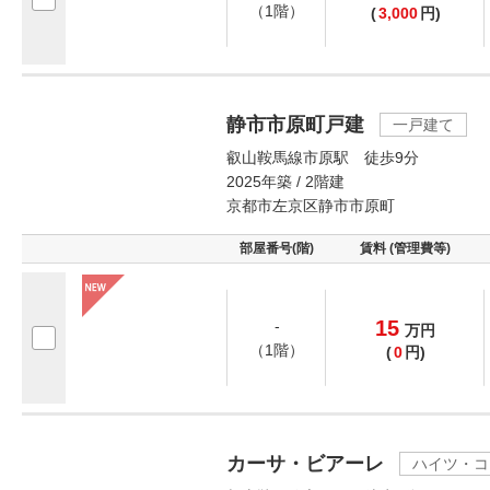
（1階）
(
3,000
円)
静市市原町戸建
一戸建て
叡山鞍馬線市原駅 徒歩9分
2025年築 / 2階建
京都市左京区静市市原町
部屋番号(階)
賃料 (管理費等)
15
-
万
円
（1階）
(
0
円)
カーサ・ビアーレ
ハイツ・コ