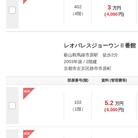
3
402
万
円
（4階）
(
4,000
円)
レオパレスジョーウンⅡ番館
叡山鞍馬線市原駅 徒歩2分
2003年築 / 2階建
京都市左京区静市市原町
部屋番号(階)
賃料 (管理費等)
5.2
102
万
円
（1階）
(
6,000
円)