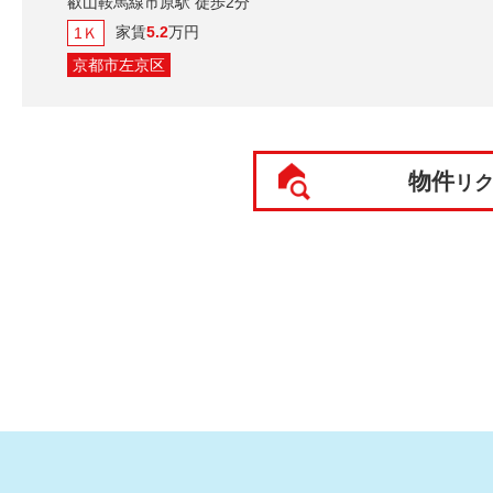
叡山鞍馬線市原駅 徒歩2分
家賃
5.2
万円
1Ｋ
京都市左京区
物件
リ