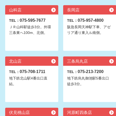
山科店
長岡店
075-595-7677
075-957-4800
TEL：
TEL：
ＪＲ山科駅徒歩3分。外環
阪急長岡天神駅下車、アゼ
三条東へ100m、北側。
リア通り東入ル南側。
北山店
三条烏丸店
075-708-1711
075-213-7200
TEL：
TEL：
地下鉄北山駅4番出口直
地下鉄烏丸御池駅5番出口
結。
徒歩3分。
伏見桃山店
河原町四条店