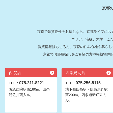
京都
京都で賃貸物件をお探しなら、京都ライフにおま
エリア、沿線、大学、こ
賃貸情報はもちろん、京都の住み心地や暮らし
京都でお部屋探しをご希望の方や掲載物件
西院店
四条烏丸店
075-311-8221
075-256-5115
TEL：
TEL：
阪急西院駅西180m。四条
地下鉄四条駅・阪急烏丸駅
通佐井西入ル。
西200m。四条通新町東入
ル。