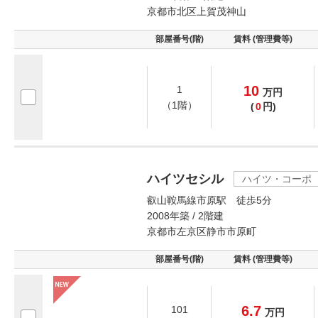
京都市北区上賀茂神山
部屋番号(階)
賃料 (管理費等)
10
1
万
円
（1階）
(
0
円)
ハイツセシル
ハイツ・コーポ
叡山鞍馬線市原駅 徒歩5分
2008年築 / 2階建
京都市左京区静市市原町
部屋番号(階)
賃料 (管理費等)
6.7
101
万
円