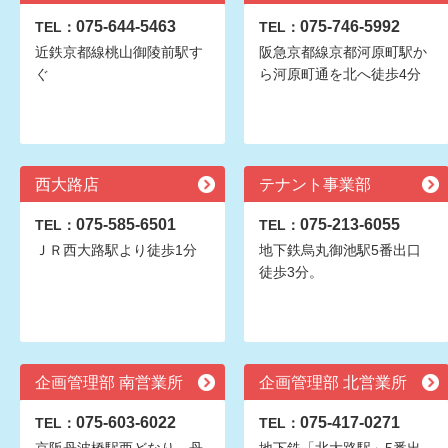
075-644-5463
075-746-5992
TEL：
TEL：
近鉄京都線桃山御陵前駅す
阪急京都線京都河原町駅か
ぐ
ら河原町通を北へ徒歩4分
西大路店
テナント事業部
075-585-6501
075-213-6055
TEL：
TEL：
ＪＲ西大路駅より徒歩1分
地下鉄烏丸御池駅5番出口
徒歩3分。
企画管理部 南営業所
企画管理部 北営業所
075-603-6022
075-417-0271
TEL：
TEL：