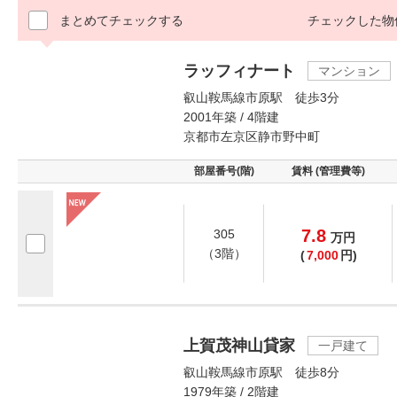
まとめてチェックする
チェックした物
ラッフィナート
マンション
叡山鞍馬線市原駅 徒歩3分
2001年築 / 4階建
京都市左京区静市野中町
部屋番号(階)
賃料 (管理費等)
7.8
305
万
円
（3階）
(
7,000
円)
上賀茂神山貸家
一戸建て
叡山鞍馬線市原駅 徒歩8分
1979年築 / 2階建