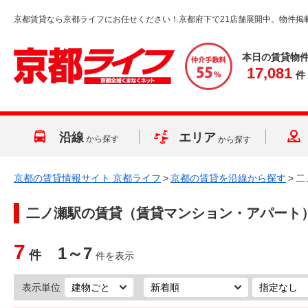
京都賃貸なら京都ライフにお任せください！京都府下で21店舗展開中。物件掲
本日の賃貸物
17,081
件
沿線
エリア
から探す
から探す
京都の賃貸情報サイト 京都ライフ
>
京都の賃貸を沿線から探す
>
二
二ノ瀬駅
の賃貸（賃貸マンション・アパート
7
1～7
件
件を表示
表示単位