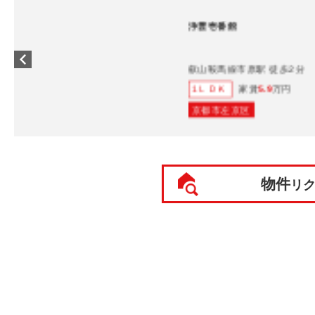
浄雲壱番館
叡山鞍馬線市原駅 徒歩2分
家賃
5.9
万円
1ＬＤＫ
京都市左京区
物件
リ