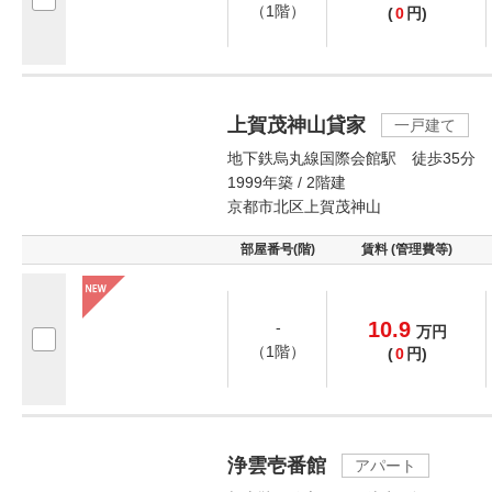
（1階）
(
0
円)
上賀茂神山貸家
一戸建て
地下鉄烏丸線国際会館駅 徒歩35分
1999年築 / 2階建
京都市北区上賀茂神山
部屋番号(階)
賃料 (管理費等)
10.9
-
万
円
（1階）
(
0
円)
浄雲壱番館
アパート