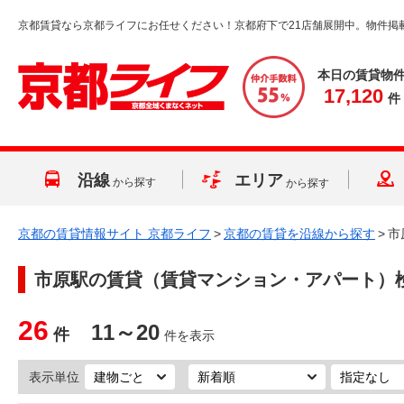
京都賃貸なら京都ライフにお任せください！京都府下で21店舗展開中。物件掲
本日の賃貸物
17,120
件
沿線
エリア
から探す
から探す
京都の賃貸情報サイト 京都ライフ
>
京都の賃貸を沿線から探す
>
市
市原駅
の賃貸（賃貸マンション・アパート）
26
11～20
件
件を表示
表示単位