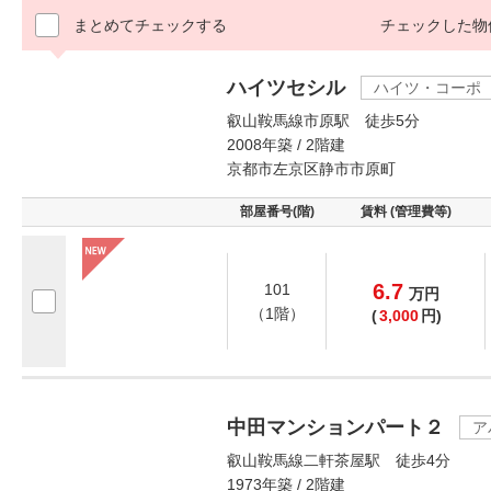
まとめてチェックする
チェックした物
ハイツセシル
ハイツ・コーポ
叡山鞍馬線市原駅 徒歩5分
2008年築 / 2階建
京都市左京区静市市原町
部屋番号(階)
賃料 (管理費等)
6.7
101
万
円
（1階）
(
3,000
円)
中田マンションパート２
ア
叡山鞍馬線二軒茶屋駅 徒歩4分
1973年築 / 2階建