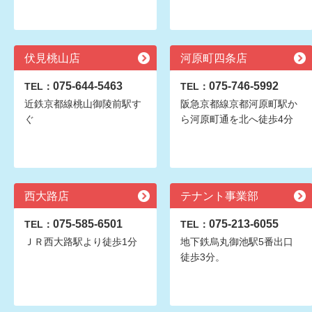
伏見桃山店
河原町四条店
075-644-5463
075-746-5992
TEL：
TEL：
近鉄京都線桃山御陵前駅す
阪急京都線京都河原町駅か
ぐ
ら河原町通を北へ徒歩4分
西大路店
テナント事業部
075-585-6501
075-213-6055
TEL：
TEL：
ＪＲ西大路駅より徒歩1分
地下鉄烏丸御池駅5番出口
徒歩3分。