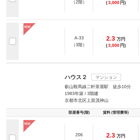
（2階）
(
3,000
円)
2.3
A-33
万
円
（3階）
(
3,000
円)
ハウス２
マンション
叡山鞍馬線二軒茶屋駅 徒歩10分
1983年築 / 3階建
京都市北区上賀茂神山
部屋番号(階)
賃料 (管理費等)
2.3
206
万
円