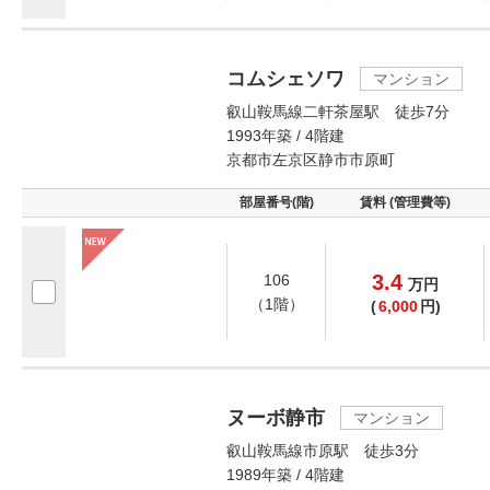
コムシェソワ
マンション
叡山鞍馬線二軒茶屋駅 徒歩7分
1993年築 / 4階建
京都市左京区静市市原町
部屋番号(階)
賃料 (管理費等)
3.4
106
万
円
（1階）
(
6,000
円)
ヌーボ静市
マンション
叡山鞍馬線市原駅 徒歩3分
1989年築 / 4階建