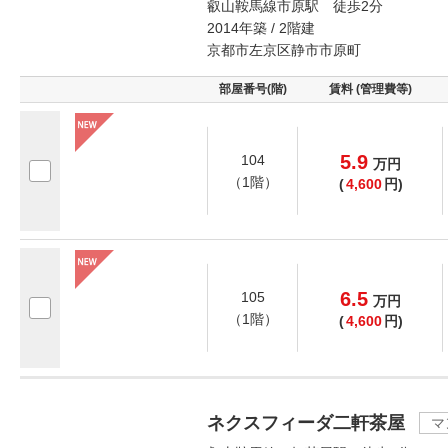
叡山鞍馬線市原駅 徒歩2分
2014年築 / 2階建
京都市左京区静市市原町
部屋番号(階)
賃料 (管理費等)
5.9
104
万
円
（1階）
(
4,600
円)
6.5
105
万
円
（1階）
(
4,600
円)
ネクスフィーダ二軒茶屋
マ