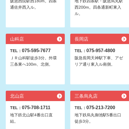
阪急西院駅西180m。四条
地下鉄四条駅・阪急烏丸駅
通佐井西入ル。
西200m。四条通新町東入
ル。
山科店
長岡店
075-595-7677
075-957-4800
TEL：
TEL：
ＪＲ山科駅徒歩3分。外環
阪急長岡天神駅下車、アゼ
三条東へ100m、北側。
リア通り東入ル南側。
北山店
三条烏丸店
075-708-1711
075-213-7200
TEL：
TEL：
地下鉄北山駅4番出口直
地下鉄烏丸御池駅5番出口
結。
徒歩3分。