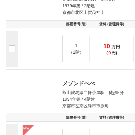
1979年築 / 2階建
京都市北区上賀茂神山
部屋番号(階)
賃料 (管理費等)
10
1
万
円
（1階）
(
0
円)
メゾンドぺぺ
叡山鞍馬線二軒茶屋駅 徒歩5分
1994年築 / 4階建
京都市左京区静市市原町
部屋番号(階)
賃料 (管理費等)