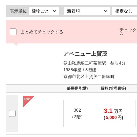
表示単位
チェック
まとめてチェックする
を
アベニュー上賀茂
叡山鞍馬線二軒茶屋駅 徒歩4分
1988年築 / 3階建
京都市北区上賀茂二軒家町
部屋番号(階)
賃料 (管理費等)
3.1
302
万
円
（3階）
(
5,000
円)