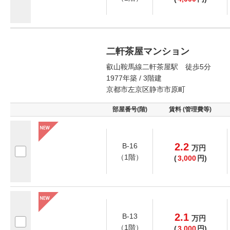
二軒茶屋マンション
叡山鞍馬線二軒茶屋駅 徒歩5分
1977年築 / 3階建
京都市左京区静市市原町
部屋番号(階)
賃料 (管理費等)
2.2
B-16
万
円
（1階）
(
3,000
円)
2.1
B-13
万
円
（1階）
(
3,000
円)