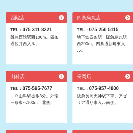
西院店
四条烏丸店
075-311-8221
075-256-5115
TEL：
TEL：
阪急西院駅西180m。四条
地下鉄四条駅・阪急烏丸駅
通佐井西入ル。
西200m。四条通新町東入
ル。
山科店
長岡店
075-595-7677
075-957-4800
TEL：
TEL：
ＪＲ山科駅徒歩3分。外環
阪急長岡天神駅下車、アゼ
三条東へ100m、北側。
リア通り東入ル南側。