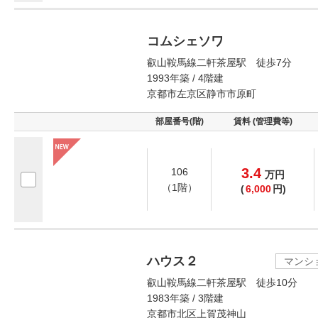
コムシェソワ
叡山鞍馬線二軒茶屋駅 徒歩7分
1993年築 / 4階建
京都市左京区静市市原町
部屋番号(階)
賃料 (管理費等)
3.4
106
万
円
（1階）
(
6,000
円)
ハウス２
マンシ
叡山鞍馬線二軒茶屋駅 徒歩10分
1983年築 / 3階建
京都市北区上賀茂神山