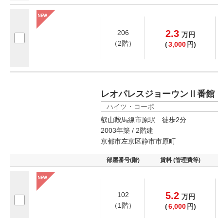
2.3
206
万
円
（2階）
(
3,000
円)
レオパレスジョーウンⅡ番館
ハイツ・コーポ
叡山鞍馬線市原駅 徒歩2分
2003年築 / 2階建
京都市左京区静市市原町
部屋番号(階)
賃料 (管理費等)
5.2
102
万
円
（1階）
(
6,000
円)