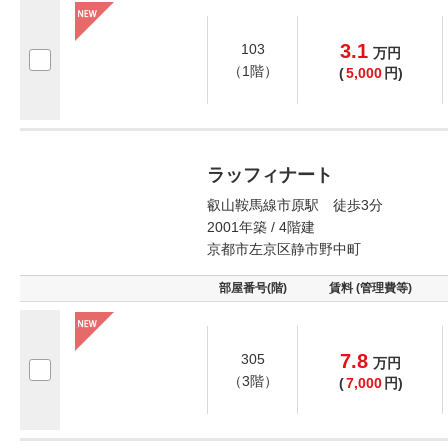
3.1
103
万
円
（1階）
(
5,000
円)
ラッフィナート
叡山鞍馬線市原駅 徒歩3分
2001年築 / 4階建
京都市左京区静市野中町
部屋番号(階)
賃料 (管理費等)
7.8
305
万
円
（3階）
(
7,000
円)