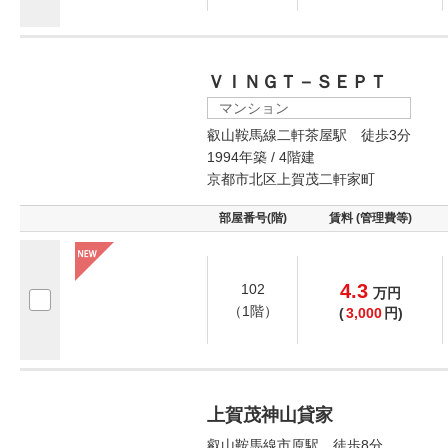
ＶＩＮＧＴ－ＳＥＰＴ
マンション
叡山鞍馬線二軒茶屋駅 徒歩3分
1994年築 / 4階建
京都市北区上賀茂二軒家町
部屋番号(階)
賃料 (管理費等)
4.3
102
万
円
（1階）
(
3,000
円)
上賀茂神山貸家
叡山鞍馬線市原駅 徒歩8分