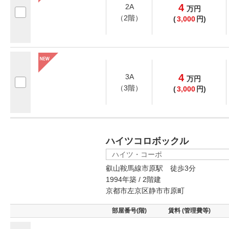
4
2A
万
円
（2階）
(
3,000
円)
4
3A
万
円
（3階）
(
3,000
円)
ハイツコロボックル
ハイツ・コーポ
叡山鞍馬線市原駅 徒歩3分
1994年築 / 2階建
京都市左京区静市市原町
部屋番号(階)
賃料 (管理費等)