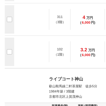
4
311
万
円
（3階）
(
6,000
円)
3.2
102
万
円
（1階）
(
6,000
円)
ライブコート神山
叡山鞍馬線二軒茶屋駅 徒歩5分
1984年築 / 3階建
京都市北区上賀茂神山
部屋番号(階)
賃料 (管理費等)