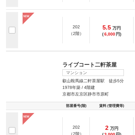
5.5
202
万
円
（2階）
(
6,000
円)
ライブコート二軒茶屋
マンション
叡山鞍馬線二軒茶屋駅 徒歩5分
1978年築 / 4階建
京都市左京区静市市原町
部屋番号(階)
賃料 (管理費等)
2
202
万
円
（2階）
(
3,000
円)