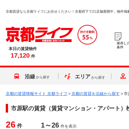
京都賃貸なら京都ライフにお任せください！京都府下で21店舗展開中。物件掲
保存し
条件
本日の賃貸物件
17,120
件
沿線
エリア
から探す
から探す
京都の賃貸情報サイト 京都ライフ
>
京都の賃貸を沿線から探す
>
市
市原駅
の賃貸（賃貸マンション・アパート）
26
1～26
件
件を表示