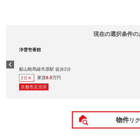
現在の選択条件の
浄雲壱番館
叡山鞍馬線市原駅 徒
家賃
6.5
万
2ＤＫ
京都市左京区
物件
リ