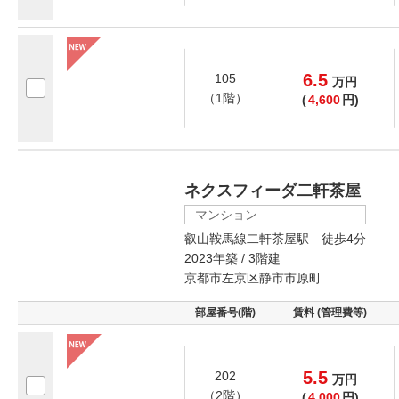
6.5
105
万
円
（1階）
(
4,600
円)
ネクスフィーダ二軒茶屋
マンション
叡山鞍馬線二軒茶屋駅 徒歩4分
2023年築 / 3階建
京都市左京区静市市原町
部屋番号(階)
賃料 (管理費等)
5.5
202
万
円
（2階）
(
4,000
円)