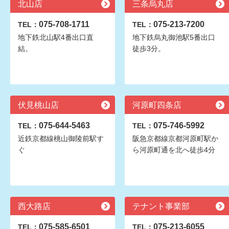
北山店
三条烏丸店
075-708-1711
075-213-7200
TEL：
TEL：
地下鉄北山駅4番出口直
地下鉄烏丸御池駅5番出口
結。
徒歩3分。
伏見桃山店
河原町四条店
075-644-5463
075-746-5992
TEL：
TEL：
近鉄京都線桃山御陵前駅す
阪急京都線京都河原町駅か
ぐ
ら河原町通を北へ徒歩4分
西大路店
テナント事業部
075-585-6501
075-213-6055
TEL：
TEL：