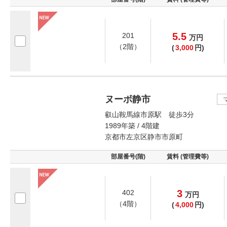
5.5
201
万
円
（2階）
(
3,000
円)
ヌーボ静市
叡山鞍馬線市原駅 徒歩3分
1989年築 / 4階建
京都市左京区静市市原町
部屋番号(階)
賃料 (管理費等)
3
402
万
円
（4階）
(
4,000
円)