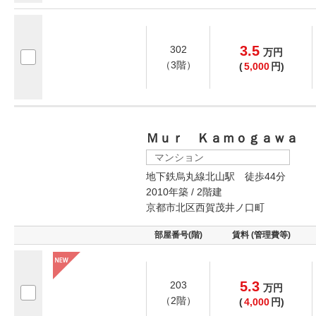
3.5
302
万
円
（3階）
(
5,000
円)
Ｍｕｒ Ｋａｍｏｇａｗａ
マンション
地下鉄烏丸線北山駅 徒歩44分
2010年築 / 2階建
京都市北区西賀茂井ノ口町
部屋番号(階)
賃料 (管理費等)
5.3
203
万
円
（2階）
(
4,000
円)