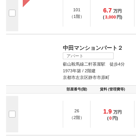
6.7
101
万
円
（1階）
(
3,000
円)
中田マンションパート２
アパート
叡山鞍馬線二軒茶屋駅 徒歩4分
1973年築 / 2階建
京都市左京区静市市原町
部屋番号(階)
賃料 (管理費等)
1.9
26
万
円
（2階）
(
0
円)