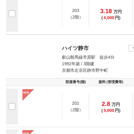
3.18
203
万
円
（2階）
(
4,000
円)
ハイツ静市
叡山鞍馬線市原駅 徒歩4分
1992年築 / 3階建
京都市左京区静市野中町
部屋番号(階)
賃料 (管理費等)
2.8
201
万
円
（2階）
(
3,000
円)