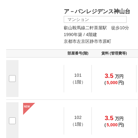
ア－バンレジデンス神山台
マンション
叡山鞍馬線二軒茶屋駅 徒歩10分
1990年築 / 4階建
京都市左京区静市市原町
部屋番号(階)
賃料 (管理費等)
3.5
101
万
円
（1階）
(
5,000
円)
3.5
102
万
円
（1階）
(
5,000
円)