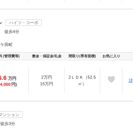
ル
ハイツ・コーポ
 徒歩4分
畑ケ田町
料 (管理費等)
敷金・保証金/礼金
間取り(専有面積)
お気に入り
6.6
2万円
2ＬＤＫ（52.5
万
円
詳
15万円
㎡）
4,000
円)
マンション
徒歩3分