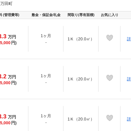
千万田町
料 (管理費等)
敷金・保証金/礼金
間取り(専有面積)
お気に入り
3.3
1ヶ月
万
円
1Ｋ（20.0㎡）
詳
-
5,000
円)
3.2
1ヶ月
万
円
1Ｋ（20.0㎡）
詳
-
5,000
円)
3.3
1ヶ月
万
円
1Ｋ（20.0㎡）
詳
-
5,000
円)