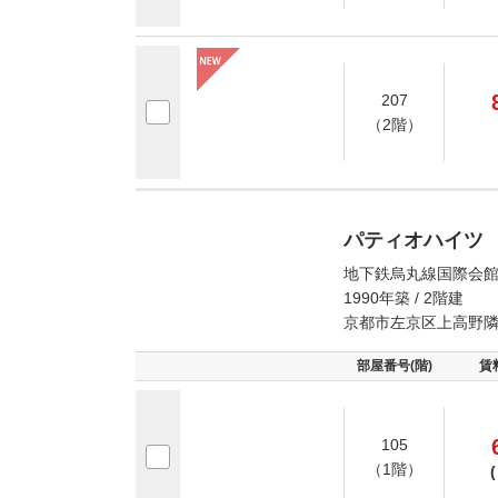
207
（2階）
パティオハイツ
地下鉄烏丸線国際会館
1990年築 / 2階建
京都市左京区上高野
部屋番号(階)
賃
105
（1階）
(