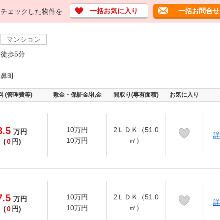
一括お気に入り
一括お問合せ
チェックした物件を
マンション
徒歩5分
ケ鼻町
料 (管理費等)
敷金・保証金/礼金
間取り(専有面積)
お気に入り
8.5
10万円
2ＬＤＫ（51.0
万
円
詳
10万円
㎡）
(
0
円)
7.5
10万円
2ＬＤＫ（51.0
万
円
詳
10万円
㎡）
(
0
円)