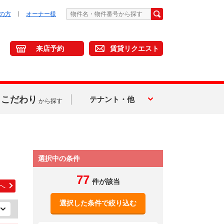
の方
オーナー様
来店予約
賃貸リクエスト
こだわり
テナント・他
から探す
選択中の条件
77
件が該当
へ
選択した条件で絞り込む