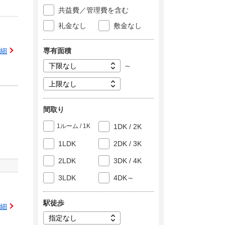
共益費／管理費を含む
礼金なし
敷金なし
専有面積
細
～
間取り
1ルーム / 1K
1DK / 2K
1LDK
2DK / 3K
2LDK
3DK / 4K
3LDK
4DK～
駅徒歩
細