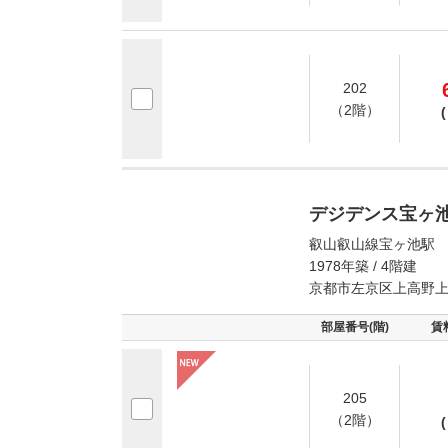
202
（2階）
(
デジデンス宝ヶ
叡山叡山線宝ヶ池駅 
1978年築 / 4階建
京都市左京区上高野
部屋番号(階)
賃
205
（2階）
(