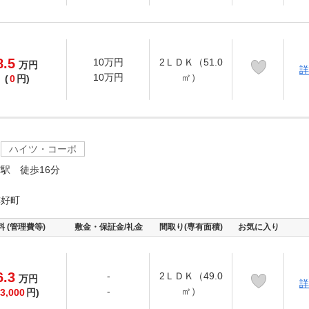
8.5
10万円
2ＬＤＫ（51.0
万
円
詳
10万円
㎡）
(
0
円)
ハイツ・コーポ
駅 徒歩16分
隣好町
料 (管理費等)
敷金・保証金/礼金
間取り(専有面積)
お気に入り
6.3
-
2ＬＤＫ（49.0
万
円
詳
-
㎡）
3,000
円)