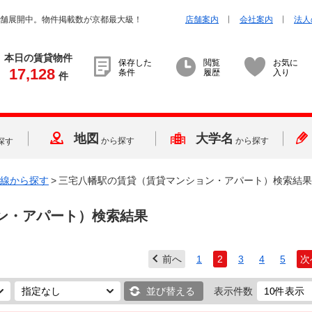
店舗展開中。物件掲載数が京都最大級！
店舗案内
会社案内
法人
本日の賃貸物件
保存した
閲覧
お気に
17,128
条件
履歴
入り
件
地図
大学名
から探す
から探す
探す
線から探す
>
三宅八幡駅の賃貸（賃貸マンション・アパート）検索結果
ン・アパート）検索結果
前へ
1
2
3
4
5
次
並び替える
表示件数