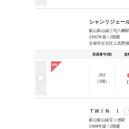
シャンリジェー
叡山叡山線三宅八幡駅
1992年築 / 2階建
京都市左京区上高野
部屋番号(階)
賃
202
（2階）
(
ＴＷＩＮ Ⅰ
叡山叡山線宝ヶ池駅 
1988年築 / 2階建