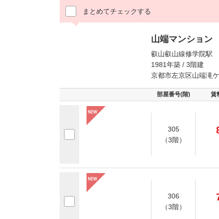
まとめてチェックする
山端マンション
叡山叡山線修学院駅 
1981年築 / 3階建
京都市左京区山端滝
部屋番号(階)
賃
305
（3階）
306
（3階）