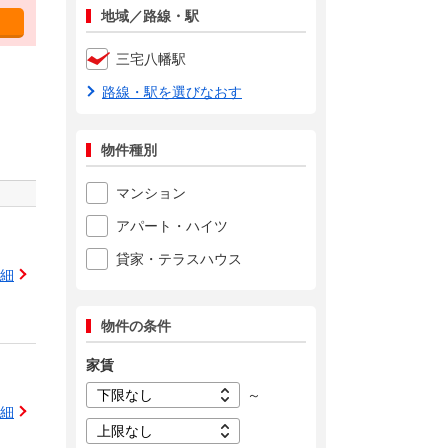
地域／路線・駅
三宅八幡駅
路線・駅を選びなおす
物件種別
マンション
アパート・ハイツ
貸家・テラスハウス
細
物件の条件
家賃
～
細