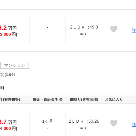
6.2
-
2ＬＤＫ（49.0
万
円
詳
-
㎡）
3,000
円)
マンション
徒歩9分
園町
料 (管理費等)
敷金・保証金/礼金
間取り(専有面積)
お気に入り
6.7
1ヶ月
2ＬＤＫ（50.26
万
円
詳
-
㎡）
4,000
円)