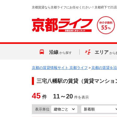
京都賃貸なら京都ライフにお任せください！京都府下で21
沿線
エリア
から探す
から
京都の賃貸情報サイト 京都ライフ
>
京都の賃貸を沿
三宅八幡駅
の賃貸（賃貸マンショ
45
11～20
件
件を表示
表示単位