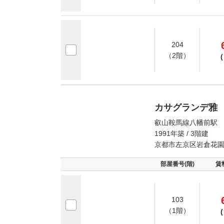
204
（2階）
(
カサグランデ雅
叡山鞍馬線八幡前駅 
1991年築 / 3階建
京都市左京区岩倉花
部屋番号(階)
賃
103
（1階）
(