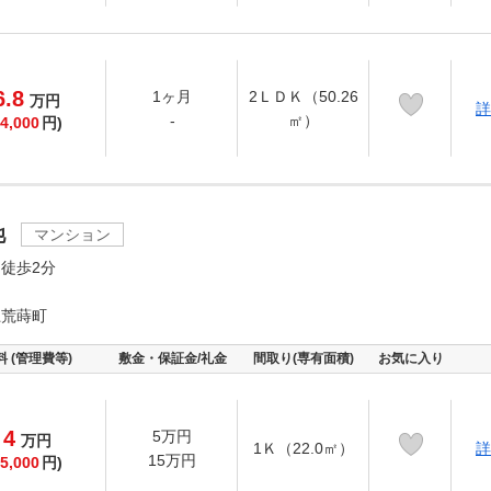
6.8
1ヶ月
2ＬＤＫ（50.26
万
円
詳
-
㎡）
4,000
円)
池
マンション
徒歩2分
上荒蒔町
料 (管理費等)
敷金・保証金/礼金
間取り(専有面積)
お気に入り
4
5万円
万
円
1Ｋ（22.0㎡）
詳
15万円
5,000
円)