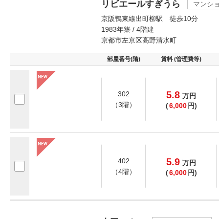
リビエールすぎうら
マンシ
京阪鴨東線出町柳駅 徒歩10分
1983年築 / 4階建
京都市左京区高野清水町
部屋番号(階)
賃料 (管理費等)
5.8
302
万
円
（3階）
(
6,000
円)
5.9
402
万
円
（4階）
(
6,000
円)