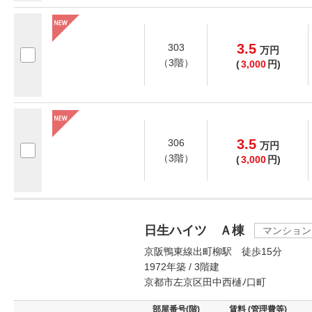
3.5
303
万
円
（3階）
(
3,000
円)
3.5
306
万
円
（3階）
(
3,000
円)
日生ハイツ Ａ棟
マンション
京阪鴨東線出町柳駅 徒歩15分
1972年築 / 3階建
京都市左京区田中西樋ﾉ口町
部屋番号(階)
賃料 (管理費等)