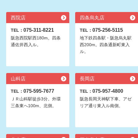
西院店
四条烏丸店
075-311-8221
075-256-5115
TEL：
TEL：
阪急西院駅西180m。四条
地下鉄四条駅・阪急烏丸駅
通佐井西入ル。
西200m。四条通新町東入
ル。
山科店
長岡店
075-595-7677
075-957-4800
TEL：
TEL：
ＪＲ山科駅徒歩3分。外環
阪急長岡天神駅下車、アゼ
三条東へ100m、北側。
リア通り東入ル南側。