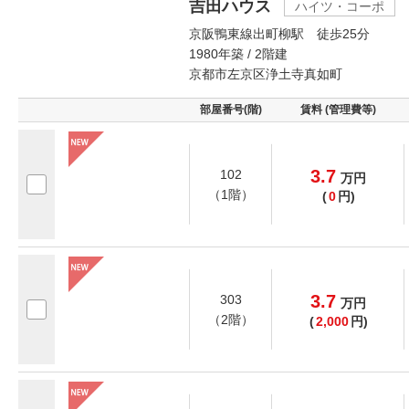
吉田ハウス
ハイツ・コーポ
京阪鴨東線出町柳駅 徒歩25分
1980年築 / 2階建
京都市左京区浄土寺真如町
部屋番号(階)
賃料 (管理費等)
3.7
102
万
円
（1階）
(
0
円)
3.7
303
万
円
（2階）
(
2,000
円)