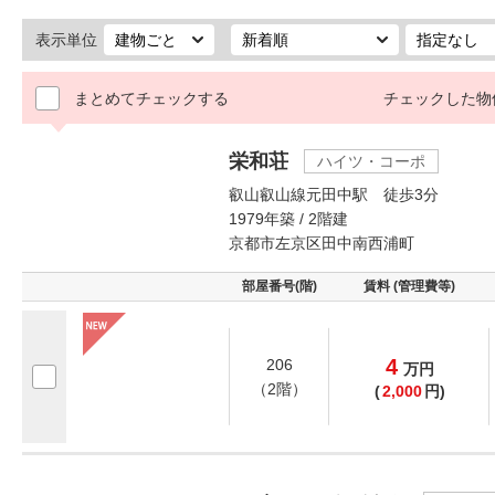
表示単位
まとめてチェックする
チェックした物
栄和荘
ハイツ・コーポ
叡山叡山線元田中駅 徒歩3分
1979年築 / 2階建
京都市左京区田中南西浦町
部屋番号(階)
賃料 (管理費等)
4
206
万
円
（2階）
(
2,000
円)