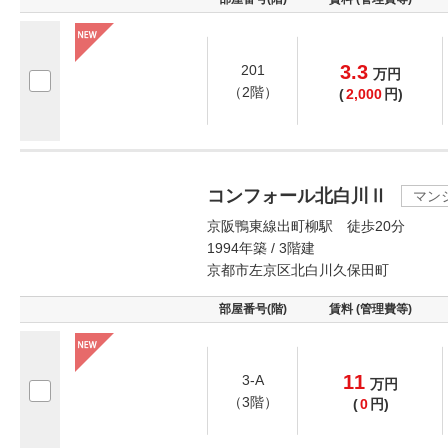
3.3
201
万
円
（2階）
(
2,000
円)
コンフォール北白川Ⅱ
マン
京阪鴨東線出町柳駅 徒歩20分
1994年築 / 3階建
京都市左京区北白川久保田町
部屋番号(階)
賃料 (管理費等)
11
3-A
万
円
（3階）
(
0
円)