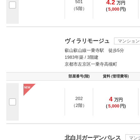
4.2
501
万
円
（5階）
(
5,000
円)
ヴィラリモージュ
マンション
叡山叡山線一乗寺駅 徒歩5分
1983年築 / 3階建
京都市左京区一乗寺高槻町
部屋番号(階)
賃料 (管理費等)
4
202
万
円
（2階）
(
5,000
円)
北白川ガーデンパレス
マン