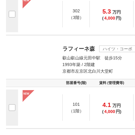
5.3
302
万
円
（3階）
(
4,000
円)
ラフィーネ森
ハイツ・コーポ
叡山叡山線元田中駅 徒歩15分
1993年築 / 2階建
京都市左京区北白川大堂町
部屋番号(階)
賃料 (管理費等)
4.1
101
万
円
（1階）
(
4,000
円)