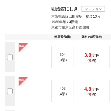
明治館にしき
マンション
京阪鴨東線出町柳駅 徒歩13分
1985年築 / 4階建
京都市左京区高野西開町
部屋番号(階)
賃料 (管理費等)
3.8
304
万
円
（3階）
(
0
円)
4.8
408
万
円
（4階）
(
0
円)