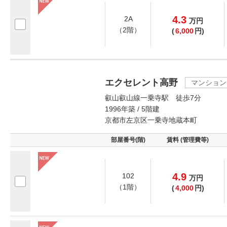
4.3
2A
万
円
（2階）
(
6,000
円)
エクセレント高野
マンション
叡山叡山線一乗寺駅 徒歩7分
1996年築 / 5階建
京都市左京区一乗寺地蔵本町
部屋番号(階)
賃料 (管理費等)
4.9
102
万
円
（1階）
(
4,000
円)