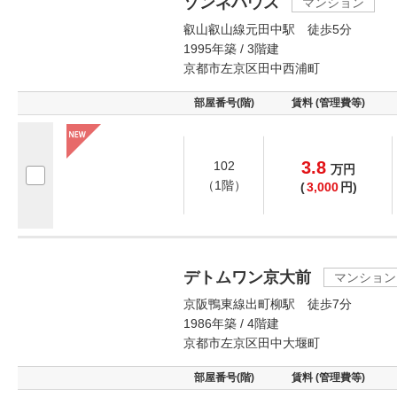
ゾンネハウス
マンション
叡山叡山線元田中駅 徒歩5分
1995年築 / 3階建
京都市左京区田中西浦町
部屋番号(階)
賃料 (管理費等)
3.8
102
万
円
（1階）
(
3,000
円)
デトムワン京大前
マンション
京阪鴨東線出町柳駅 徒歩7分
1986年築 / 4階建
京都市左京区田中大堰町
部屋番号(階)
賃料 (管理費等)