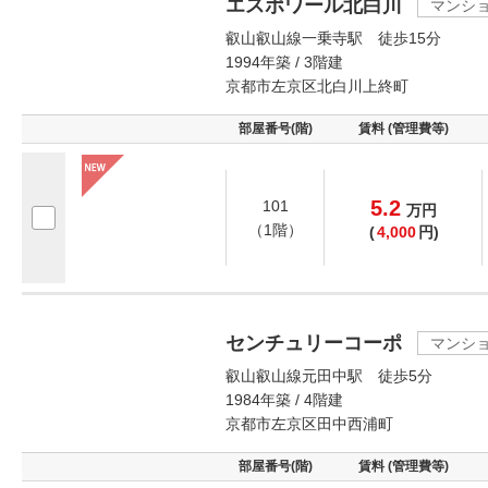
エスポワール北白川
マンシ
叡山叡山線一乗寺駅 徒歩15分
1994年築 / 3階建
京都市左京区北白川上終町
部屋番号(階)
賃料 (管理費等)
5.2
101
万
円
（1階）
(
4,000
円)
センチュリーコーポ
マンシ
叡山叡山線元田中駅 徒歩5分
1984年築 / 4階建
京都市左京区田中西浦町
部屋番号(階)
賃料 (管理費等)