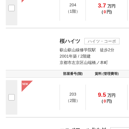
3.7
204
万
円
（1階）
(
0
円)
桜ハイツ
ハイツ・コーポ
叡山叡山線修学院駅 徒歩2分
2001年築 / 2階建
京都市左京区山端橋ノ本町
部屋番号(階)
賃料 (管理費等)
9.5
203
万
円
（2階）
(
0
円)