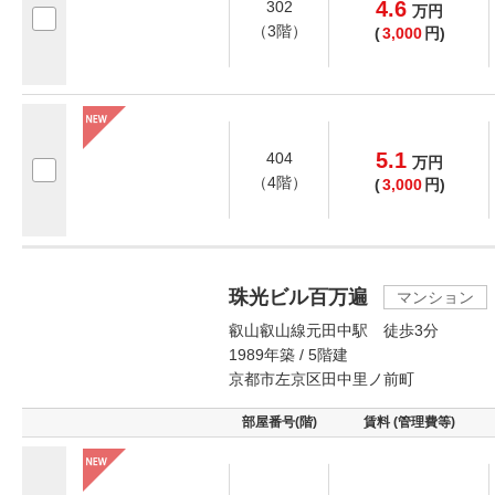
4.6
302
万
円
（3階）
(
3,000
円)
5.1
404
万
円
（4階）
(
3,000
円)
珠光ビル百万遍
マンション
叡山叡山線元田中駅 徒歩3分
1989年築 / 5階建
京都市左京区田中里ノ前町
部屋番号(階)
賃料 (管理費等)