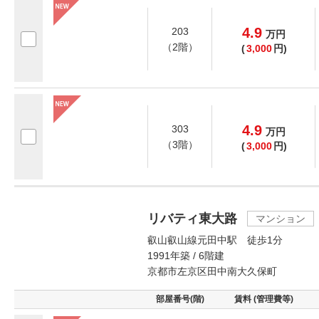
4.9
203
万
円
（2階）
(
3,000
円)
4.9
303
万
円
（3階）
(
3,000
円)
リバティ東大路
マンション
叡山叡山線元田中駅 徒歩1分
1991年築 / 6階建
京都市左京区田中南大久保町
部屋番号(階)
賃料 (管理費等)