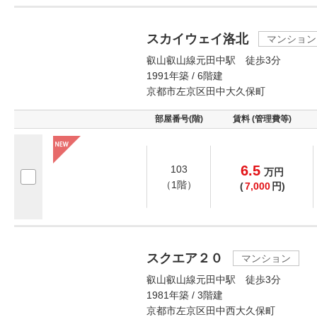
スカイウェイ洛北
マンション
叡山叡山線元田中駅 徒歩3分
1991年築 / 6階建
京都市左京区田中大久保町
部屋番号(階)
賃料 (管理費等)
6.5
103
万
円
（1階）
(
7,000
円)
スクエア２０
マンション
叡山叡山線元田中駅 徒歩3分
1981年築 / 3階建
京都市左京区田中西大久保町