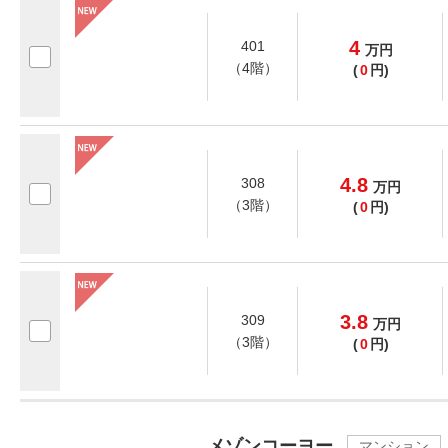
4
401
万
円
（4階）
(
0
円)
4.8
308
万
円
（3階）
(
0
円)
3.8
309
万
円
（3階）
(
0
円)
メゾンコーヨー
マンション