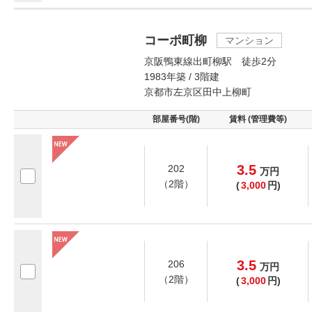
コーポ町柳
マンション
京阪鴨東線出町柳駅 徒歩2分
1983年築 / 3階建
京都市左京区田中上柳町
部屋番号(階)
賃料 (管理費等)
3.5
202
万
円
（2階）
(
3,000
円)
3.5
206
万
円
（2階）
(
3,000
円)