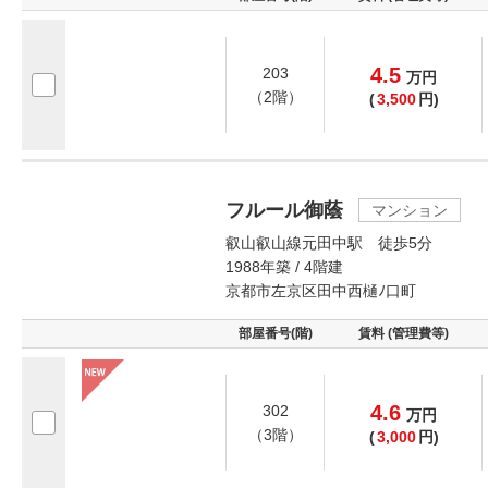
4.5
203
万
円
（2階）
(
3,500
円)
フルール御蔭
マンション
叡山叡山線元田中駅 徒歩5分
1988年築 / 4階建
京都市左京区田中西樋ﾉ口町
部屋番号(階)
賃料 (管理費等)
4.6
302
万
円
（3階）
(
3,000
円)