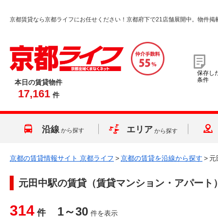
京都賃貸なら京都ライフにお任せください！京都府下で21店舗展開中。物件掲
保存し
条件
本日の賃貸物件
17,161
件
沿線
エリア
から探す
から探す
京都の賃貸情報サイト 京都ライフ
>
京都の賃貸を沿線から探す
>
元
元田中駅
の賃貸（賃貸マンション・アパート
314
1～30
件
件を表示