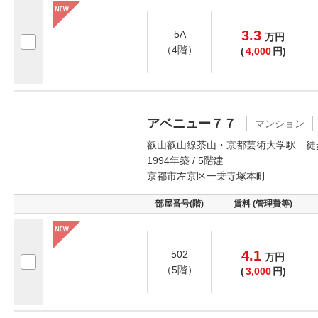
3.3
5A
万
円
（4階）
(
4,000
円)
アベニュー７７
マンション
叡山叡山線茶山・京都芸術大学駅 徒
1994年築 / 5階建
京都市左京区一乗寺塚本町
部屋番号(階)
賃料 (管理費等)
4.1
502
万
円
（5階）
(
3,000
円)