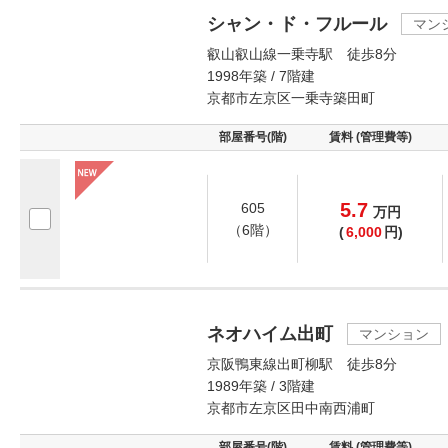
シャン・ド・フルール
マン
叡山叡山線一乗寺駅 徒歩8分
1998年築 / 7階建
京都市左京区一乗寺築田町
部屋番号(階)
賃料 (管理費等)
5.7
605
万
円
（6階）
(
6,000
円)
ネオハイム出町
マンション
京阪鴨東線出町柳駅 徒歩8分
1989年築 / 3階建
京都市左京区田中南西浦町
部屋番号(階)
賃料 (管理費等)