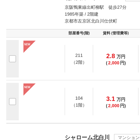
京阪鴨東線出町柳駅 徒歩27分
1985年築 / 2階建
京都市左京区北白川仕伏町
部屋番号(階)
賃料 (管理費等)
2.8
211
万
円
（2階）
(
2,000
円)
3.1
104
万
円
（1階）
(
2,000
円)
シャローム北白川
マンション