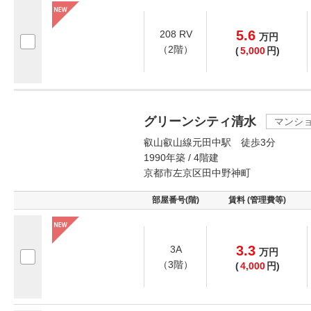
5.6
208 RV
万
円
（2階）
(
5,000
円)
グリーンシティ清水
マンシ
叡山叡山線元田中駅 徒歩3分
1990年築 / 4階建
京都市左京区田中野神町
部屋番号(階)
賃料 (管理費等)
3.3
3A
万
円
（3階）
(
4,000
円)