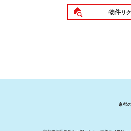
物件
リ
京都