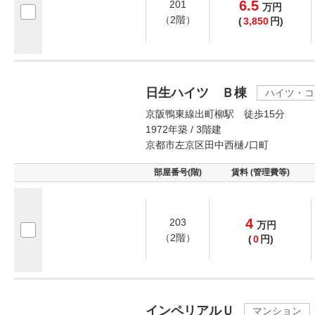
6.5
201
万
円
（2階）
(
3,850
円)
日生ハイツ Ｂ棟
ハイツ・コ
京阪鴨東線出町柳駅 徒歩15分
1972年築 / 3階建
京都市左京区田中西樋ﾉ口町
部屋番号(階)
賃料 (管理費等)
4
203
万
円
（2階）
(
0
円)
インペリアルＵ
マンション