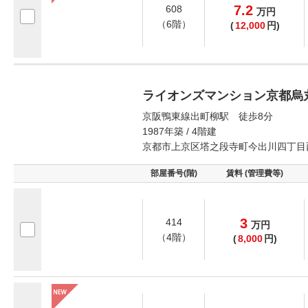
7.2
608
万
円
（6階）
(
12,000
円)
ライオンズマンション京都烏
京阪鴨東線出町柳駅 徒歩8分
1987年築 / 4階建
京都市上京区塔之段寺町今出川四丁目
部屋番号(階)
賃料 (管理費等)
3
414
万
円
（4階）
(
8,000
円)