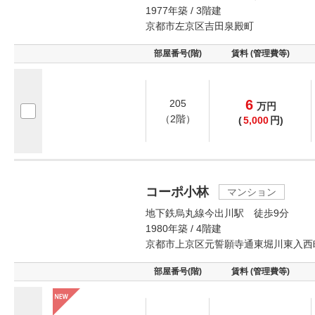
1977年築 / 3階建
京都市左京区吉田泉殿町
部屋番号(階)
賃料 (管理費等)
6
205
万
円
（2階）
(
5,000
円)
コーポ小林
マンション
地下鉄烏丸線今出川駅 徒歩9分
1980年築 / 4階建
京都市上京区元誓願寺通東堀川東入西
部屋番号(階)
賃料 (管理費等)