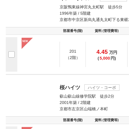
京阪鴨東線神宮丸太町駅 徒歩5分
1996年築 / 5階建
京都市中京区新烏丸通丸太町下る東椹
部屋番号(階)
賃料 (管理費等)
4.45
201
万
円
（2階）
(
5,000
円)
桜ハイツ
ハイツ・コーポ
叡山叡山線修学院駅 徒歩2分
2001年築 / 2階建
京都市左京区山端橋ノ本町
部屋番号(階)
賃料 (管理費等)