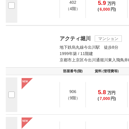
5.9
402
万
円
（4階）
(
6,000
円)
アクティ堀川
マンション
地下鉄烏丸線今出川駅 徒歩8分
1999年築 / 11階建
京都市上京区今出川通堀川東入飛鳥井
部屋番号(階)
賃料 (管理費等)
5.8
906
万
円
（9階）
(
7,000
円)