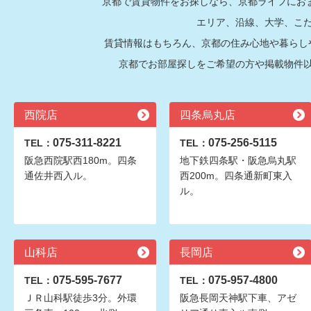
京都で賃貸物件をお探しなら、京都ライフにおま
エリア、沿線、大学、こ
賃貸情報はもちろん、京都の住み心地や暮らし
京都でお部屋探しをご希望の方や掲載物件
西院店
四条烏丸店
075-311-8221
075-256-5115
TEL：
TEL：
阪急西院駅西180m。四条
地下鉄四条駅・阪急烏丸駅
通佐井西入ル。
西200m。四条通新町東入
ル。
山科店
長岡店
075-595-7677
075-957-4800
TEL：
TEL：
ＪＲ山科駅徒歩3分。外環
阪急長岡天神駅下車、アゼ