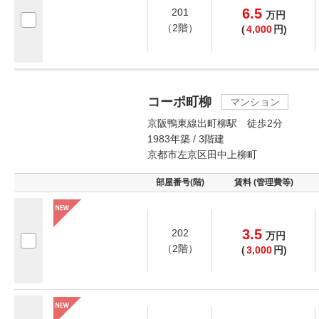
6.5
201
万
円
（2階）
(
4,000
円)
コーポ町柳
マンション
京阪鴨東線出町柳駅 徒歩2分
1983年築 / 3階建
京都市左京区田中上柳町
部屋番号(階)
賃料 (管理費等)
3.5
202
万
円
（2階）
(
3,000
円)