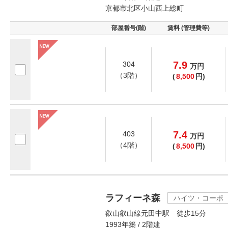
京都市北区小山西上総町
部屋番号(階)
賃料 (管理費等)
7.9
304
万
円
（3階）
(
8,500
円)
7.4
403
万
円
（4階）
(
8,500
円)
ラフィーネ森
ハイツ・コーポ
叡山叡山線元田中駅 徒歩15分
1993年築 / 2階建