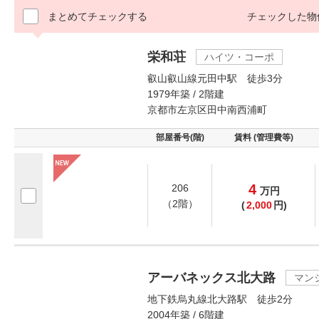
まとめてチェックする
チェックした物
栄和荘
ハイツ・コーポ
叡山叡山線元田中駅 徒歩3分
1979年築 / 2階建
京都市左京区田中南西浦町
部屋番号(階)
賃料 (管理費等)
4
206
万
円
（2階）
(
2,000
円)
アーバネックス北大路
マン
地下鉄烏丸線北大路駅 徒歩2分
2004年築 / 6階建