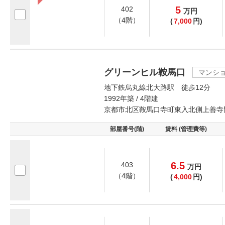
5
402
万
円
（4階）
(
7,000
円)
グリーンヒル鞍馬口
マンシ
地下鉄烏丸線北大路駅 徒歩12分
1992年築 / 4階建
京都市北区鞍馬口寺町東入北側上善寺
部屋番号(階)
賃料 (管理費等)
6.5
403
万
円
（4階）
(
4,000
円)