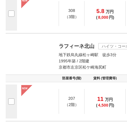
5.8
308
万
円
（3階）
(
8,000
円)
ラフィーネ北山
ハイツ・コー
地下鉄烏丸線松ヶ崎駅 徒歩3分
1995年築 / 2階建
京都市左京区松ケ崎海尻町
部屋番号(階)
賃料 (管理費等)
11
207
万
円
（2階）
(
4,500
円)