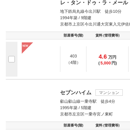
レ・タン・ドゥ・ラ・メール
地下鉄烏丸線今出川駅 徒歩10分
1994年築 / 9階建
京都市上京区今出川通大宮東入元伊佐
部屋番号(階)
賃料 (管理費等)
4.6
403
万
円
（4階）
(
5,000
円)
セブンハイム
マンション
叡山叡山線一乗寺駅 徒歩4分
1995年築 / 5階建
京都市左京区一乗寺宮ノ東町
部屋番号(階)
賃料 (管理費等)