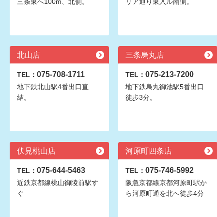
三条東へ100m、北側。
リア通り東入ル南側。
北山店
三条烏丸店
075-708-1711
075-213-7200
TEL：
TEL：
地下鉄北山駅4番出口直
地下鉄烏丸御池駅5番出口
結。
徒歩3分。
伏見桃山店
河原町四条店
075-644-5463
075-746-5992
TEL：
TEL：
近鉄京都線桃山御陵前駅す
阪急京都線京都河原町駅か
ぐ
ら河原町通を北へ徒歩4分