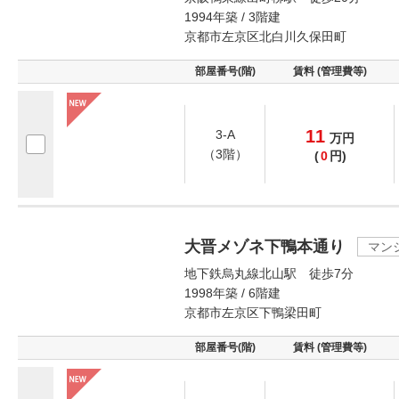
1994年築 / 3階建
京都市左京区北白川久保田町
部屋番号(階)
賃料 (管理費等)
11
3-A
万
円
（3階）
(
0
円)
大晋メゾネ下鴨本通り
マン
地下鉄烏丸線北山駅 徒歩7分
1998年築 / 6階建
京都市左京区下鴨梁田町
部屋番号(階)
賃料 (管理費等)