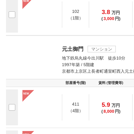
3.8
102
万
円
（1階）
(
3,000
円)
元土御門
マンション
地下鉄烏丸線今出川駅 徒歩10分
1997年築 / 5階建
京都市上京区上長者町通室町西入元土
部屋番号(階)
賃料 (管理費等)
5.9
411
万
円
（4階）
(
8,000
円)