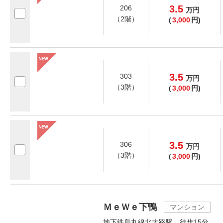
3.5
206
万
円
（2階）
(
3,000
円)
3.5
303
万
円
（3階）
(
3,000
円)
3.5
306
万
円
（3階）
(
3,000
円)
ＭｅＷｅ下鴨
マンション
地下鉄烏丸線北大路駅 徒歩15分