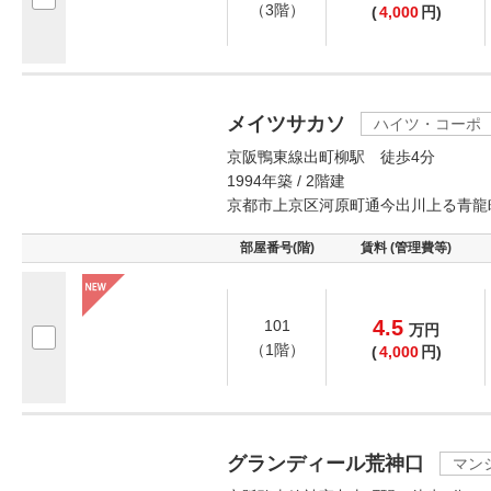
（3階）
(
4,000
円)
メイツサカソ
ハイツ・コーポ
京阪鴨東線出町柳駅 徒歩4分
1994年築 / 2階建
京都市上京区河原町通今出川上る青龍
部屋番号(階)
賃料 (管理費等)
4.5
101
万
円
（1階）
(
4,000
円)
グランディール荒神口
マン