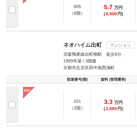
5.7
605
万
円
（6階）
(
6,000
円)
ネオハイム出町
マンション
京阪鴨東線出町柳駅 徒歩8分
1989年築 / 3階建
京都市左京区田中南西浦町
部屋番号(階)
賃料 (管理費等)
3.3
201
万
円
（2階）
(
2,000
円)