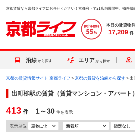
京都賃貸なら京都ライフにお任せください！京都府下で21店舗展開中。物件掲
本日の賃貸物
17,209
件
沿線
エリア
から探す
から探す
京都の賃貸情報サイト 京都ライフ
>
京都の賃貸を沿線から探す
>
出
出町柳駅
の賃貸（賃貸マンション・アパート
413
1～30
件
件を表示
表示単位