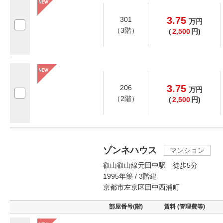
3.75
301
万
円
（3階）
(
2,500
円)
3.75
206
万
円
（2階）
(
2,500
円)
ゾンネハウス
マンション
叡山叡山線元田中駅 徒歩5分
1995年築 / 3階建
京都市左京区田中西浦町
部屋番号(階)
賃料 (管理費等)