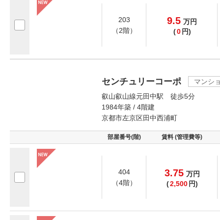
9.5
203
万
円
（2階）
(
0
円)
センチュリーコーポ
マンシ
叡山叡山線元田中駅 徒歩5分
1984年築 / 4階建
京都市左京区田中西浦町
部屋番号(階)
賃料 (管理費等)
3.75
404
万
円
（4階）
(
2,500
円)