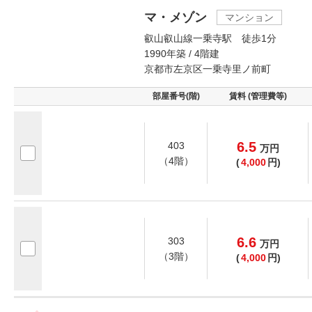
マ・メゾン
マンション
叡山叡山線一乗寺駅 徒歩1分
1990年築 / 4階建
京都市左京区一乗寺里ノ前町
部屋番号(階)
賃料 (管理費等)
6.5
403
万
円
（4階）
(
4,000
円)
6.6
303
万
円
（3階）
(
4,000
円)