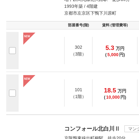
1993年築 / 4階建
京都市左京区下鴨下川原町
部屋番号(階)
賃料 (管理費等)
5.3
302
万
円
（3階）
(
5,000
円)
18.5
101
万
円
（1階）
(
10,000
円)
コンフォール北白川Ⅱ
マン
京阪鴨東線出町柳駅 徒歩20分