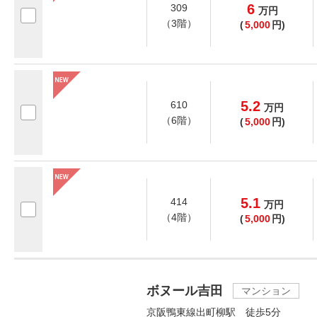
6
309
万
円
（3階）
(
5,000
円)
5.2
610
万
円
（6階）
(
5,000
円)
5.1
414
万
円
（4階）
(
5,000
円)
ボヌール吉田
マンション
京阪鴨東線出町柳駅 徒歩5分