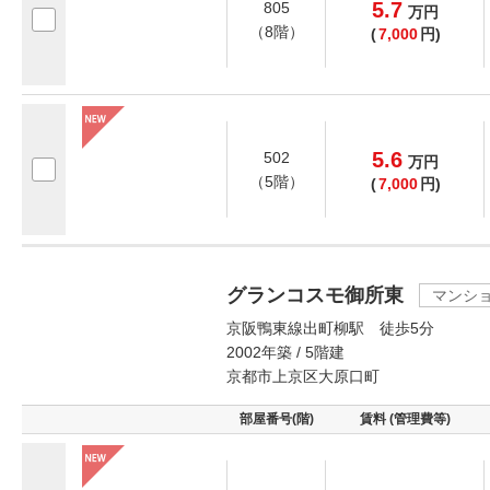
5.7
805
万
円
（8階）
(
7,000
円)
5.6
502
万
円
（5階）
(
7,000
円)
グランコスモ御所東
マンシ
京阪鴨東線出町柳駅 徒歩5分
2002年築 / 5階建
京都市上京区大原口町
部屋番号(階)
賃料 (管理費等)