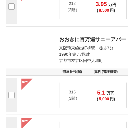
3.95
212
万
円
（2階）
(
8,500
円)
おおきに百万遍サニーアパー
京阪鴨東線出町柳駅 徒歩7分
1990年築 / 7階建
京都市左京区田中大堰町
部屋番号(階)
賃料 (管理費等)
5.1
315
万
円
（3階）
(
5,000
円)