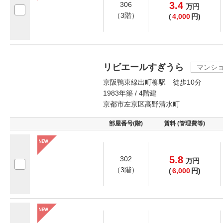
3.4
306
万
円
（3階）
(
4,000
円)
リビエールすぎうら
マンシ
京阪鴨東線出町柳駅 徒歩10分
1983年築 / 4階建
京都市左京区高野清水町
部屋番号(階)
賃料 (管理費等)
5.8
302
万
円
（3階）
(
6,000
円)