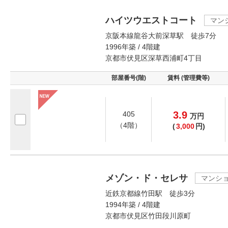
ハイツウエストコート
マン
京阪本線龍谷大前深草駅 徒歩7分
1996年築 / 4階建
京都市伏見区深草西浦町4丁目
部屋番号(階)
賃料 (管理費等)
3.9
405
万
円
（4階）
(
3,000
円)
メゾン・ド・セレサ
マンシ
近鉄京都線竹田駅 徒歩3分
1994年築 / 4階建
京都市伏見区竹田段川原町