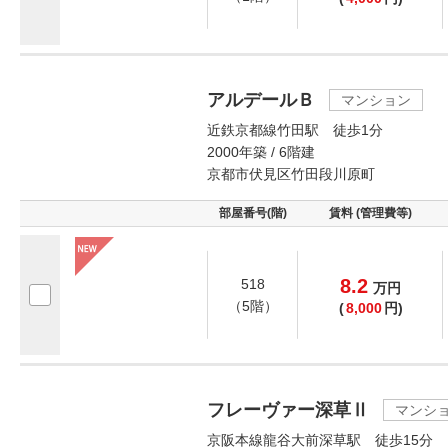
アルデールＢ
マンション
近鉄京都線竹田駅 徒歩1分
2000年築 / 6階建
京都市伏見区竹田段川原町
部屋番号(階)
賃料 (管理費等)
8.2
518
万
円
（5階）
(
8,000
円)
フレーヴァー深草Ⅱ
マンシ
京阪本線龍谷大前深草駅 徒歩15分