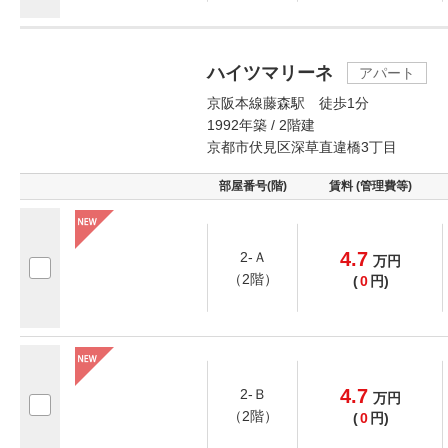
ハイツマリーネ
アパート
京阪本線藤森駅 徒歩1分
1992年築 / 2階建
京都市伏見区深草直違橋3丁目
部屋番号(階)
賃料 (管理費等)
4.7
2-Ａ
万
円
（2階）
(
0
円)
4.7
2-Ｂ
万
円
（2階）
(
0
円)