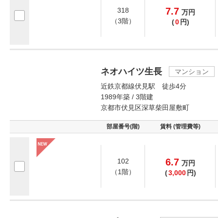
7.7
318
万
円
（3階）
(
0
円)
ネオハイツ生長
マンション
近鉄京都線伏見駅 徒歩4分
1989年築 / 3階建
京都市伏見区深草柴田屋敷町
部屋番号(階)
賃料 (管理費等)
6.7
102
万
円
（1階）
(
3,000
円)