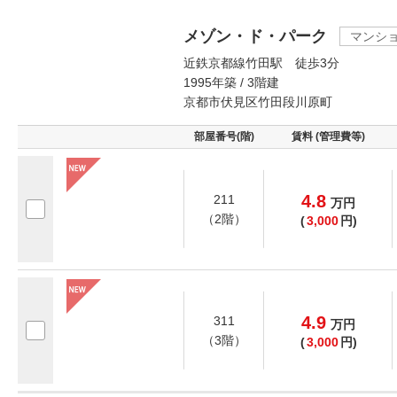
メゾン・ド・パーク
マンシ
近鉄京都線竹田駅 徒歩3分
1995年築 / 3階建
京都市伏見区竹田段川原町
部屋番号(階)
賃料 (管理費等)
4.8
211
万
円
（2階）
(
3,000
円)
4.9
311
万
円
（3階）
(
3,000
円)