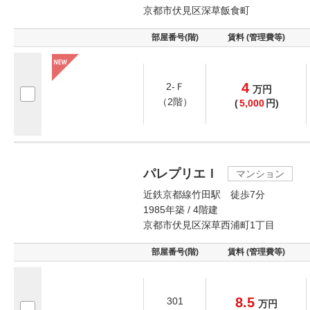
京都市伏見区深草飯食町
部屋番号(階)
賃料 (管理費等)
4
2-Ｆ
万
円
（2階）
(
5,000
円)
パレプリエＩ
マンション
近鉄京都線竹田駅 徒歩7分
1985年築 / 4階建
京都市伏見区深草西浦町1丁目
部屋番号(階)
賃料 (管理費等)
8.5
301
万
円