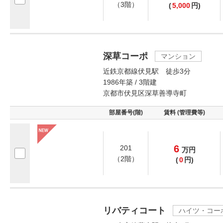
（3階）
(
5,000
円)
深草コーポ
マンション
近鉄京都線伏見駅 徒歩3分
1986年築 / 3階建
京都市伏見区深草善導寺町
部屋番号(階)
賃料 (管理費等)
6
201
万
円
（2階）
(
0
円)
リバティコート
ハイツ・コー