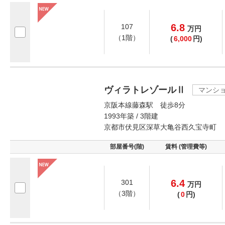
6.8
107
万
円
（1階）
(
6,000
円)
ヴィラトレゾールⅡ
マンシ
京阪本線藤森駅 徒歩8分
1993年築 / 3階建
京都市伏見区深草大亀谷西久宝寺町
部屋番号(階)
賃料 (管理費等)
6.4
301
万
円
（3階）
(
0
円)