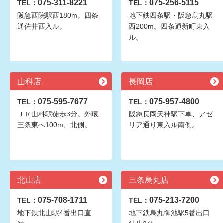
075-311-8221
075-256-5115
TEL：
TEL：
阪急西院駅西180m。四条
地下鉄四条駅・阪急烏丸駅
通佐井西入ル。
西200m。四条通新町東入
ル。
山科店
長岡店
075-595-7677
075-957-4800
TEL：
TEL：
ＪＲ山科駅徒歩3分。外環
阪急長岡天神駅下車、アゼ
三条東へ100m、北側。
リア通り東入ル南側。
北山店
三条烏丸店
075-708-1711
075-213-7200
TEL：
TEL：
地下鉄北山駅4番出口直
地下鉄烏丸御池駅5番出口