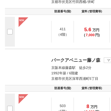
京都市伏見区竹田西桶ﾉ井町
部屋番号(階)
賃料 (管理費等)
5.6
411
万
円
（4階）
(
7,000
円)
パークアベニュー藤ノ森
マ
京阪本線藤森駅 徒歩2分
1992年築 / 6階建
京都市伏見区深草西浦町5丁目
部屋番号(階)
賃料 (管理費等)
8
503
万
円