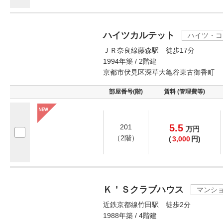
ハイツカルテット
ハイツ・コ
ＪＲ奈良線藤森駅 徒歩17分
1994年築 / 2階建
京都市伏見区深草大亀谷東古御香町
部屋番号(階)
賃料 (管理費等)
5.5
201
万
円
（2階）
(
3,000
円)
Ｋ＇Ｓクラブハウス
マンシ
近鉄京都線竹田駅 徒歩2分
1988年築 / 4階建