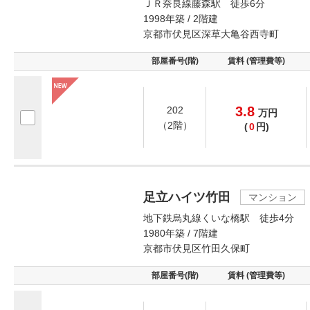
ＪＲ奈良線藤森駅 徒歩6分
1998年築 / 2階建
京都市伏見区深草大亀谷西寺町
部屋番号(階)
賃料 (管理費等)
3.8
202
万
円
（2階）
(
0
円)
足立ハイツ竹田
マンション
地下鉄烏丸線くいな橋駅 徒歩4分
1980年築 / 7階建
京都市伏見区竹田久保町
部屋番号(階)
賃料 (管理費等)