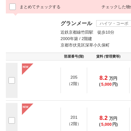
まとめてチェックする
チェックした物
グランメール
ハイツ・コーポ
近鉄京都線竹田駅 徒歩10分
2000年築 / 2階建
京都市伏見区深草小久保町
部屋番号(階)
賃料 (管理費等)
8.2
205
万
円
（2階）
(
5,000
円)
8.2
201
万
円
（2階）
(
5,000
円)