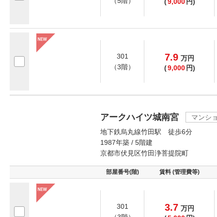
（5階）
(
9,000
円)
7.9
301
万
円
（3階）
(
9,000
円)
アークハイツ城南宮
マンシ
地下鉄烏丸線竹田駅 徒歩6分
1987年築 / 5階建
京都市伏見区竹田浄菩提院町
部屋番号(階)
賃料 (管理費等)
3.7
301
万
円