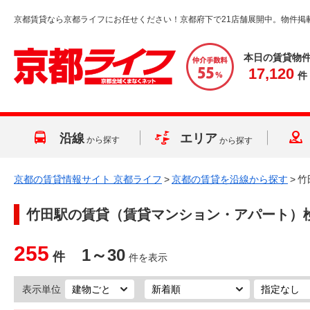
京都賃貸なら京都ライフにお任せください！京都府下で21店舗展開中。物件掲
本日の賃貸物
17,120
件
沿線
エリア
から探す
から探す
京都の賃貸情報サイト 京都ライフ
>
京都の賃貸を沿線から探す
>
竹
竹田駅
の賃貸（賃貸マンション・アパート）
255
1～30
件
件を表示
表示単位