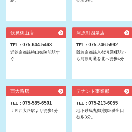
結。
徒歩3分。
伏見桃山店
河原町四条店
075-644-5463
075-746-5992
TEL：
TEL：
近鉄京都線桃山御陵前駅す
阪急京都線京都河原町駅か
ぐ
ら河原町通を北へ徒歩4分
西大路店
テナント事業部
075-585-6501
075-213-6055
TEL：
TEL：
ＪＲ西大路駅より徒歩1分
地下鉄烏丸御池駅5番出口
徒歩3分。