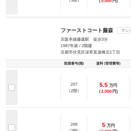
（3階）
(
5,000
円)
ファーストコート藤森
マン
京阪本線藤森駅 徒歩3分
1987年築 / 2階建
京都市伏見区深草直違橋北1丁目
部屋番号(階)
賃料 (管理費等)
5.5
207
万
円
（2階）
(
2,000
円)
5
208
万
円
（2階）