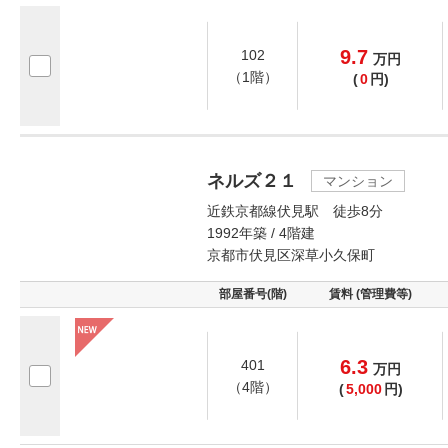
9.7
102
万
円
（1階）
(
0
円)
ネルズ２１
マンション
近鉄京都線伏見駅 徒歩8分
1992年築 / 4階建
京都市伏見区深草小久保町
部屋番号(階)
賃料 (管理費等)
6.3
401
万
円
（4階）
(
5,000
円)