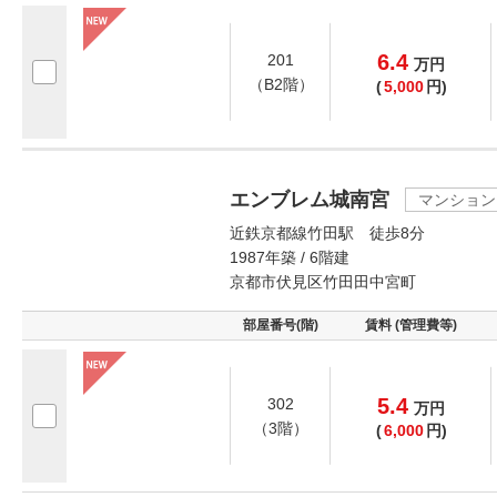
6.4
201
万
円
（B2階）
(
5,000
円)
エンブレム城南宮
マンション
近鉄京都線竹田駅 徒歩8分
1987年築 / 6階建
京都市伏見区竹田田中宮町
部屋番号(階)
賃料 (管理費等)
5.4
302
万
円
（3階）
(
6,000
円)