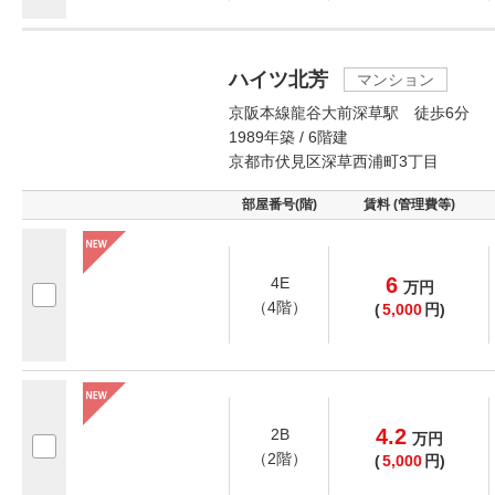
ハイツ北芳
マンション
京阪本線龍谷大前深草駅 徒歩6分
1989年築 / 6階建
京都市伏見区深草西浦町3丁目
部屋番号(階)
賃料 (管理費等)
6
4E
万
円
（4階）
(
5,000
円)
4.2
2B
万
円
（2階）
(
5,000
円)