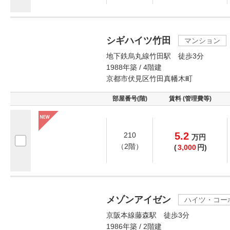
シギハイツ竹田
マンション
地下鉄烏丸線竹田駅 徒歩3分
1988年築 / 4階建
京都市伏見区竹田真幡木町
部屋番号(階)
賃料 (管理費等)
5.2
210
万
円
（2階）
(
3,000
円)
メゾンアイゼン
ハイツ・コー
京阪本線藤森駅 徒歩3分
1986年築 / 2階建