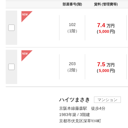
部屋番号(階)
賃料 (管理費等)
7.4
102
万
円
（1階）
(
5,000
円)
7.5
203
万
円
（2階）
(
5,000
円)
ハイツまさき
マンション
京阪本線藤森駅 徒歩4分
1983年築 / 3階建
京都市伏見区深草ｷﾄﾛ町