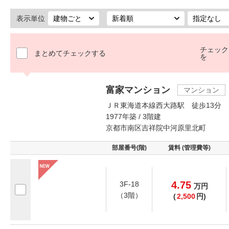
表示単位
チェック
まとめてチェックする
を
富家マンション
マンション
ＪＲ東海道本線西大路駅 徒歩13分
1977年築 / 3階建
京都市南区吉祥院中河原里北町
部屋番号(階)
賃料 (管理費等)
4.75
3F-18
万
円
（3階）
(
2,500
円)