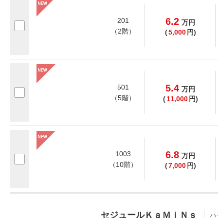
6.2
201
万
円
（2階）
(
5,000
円)
5.4
501
万
円
（5階）
(
11,000
円)
6.8
1003
万
円
（10階）
(
7,000
円)
セジュールＫａＭｉＮｓ
ハ