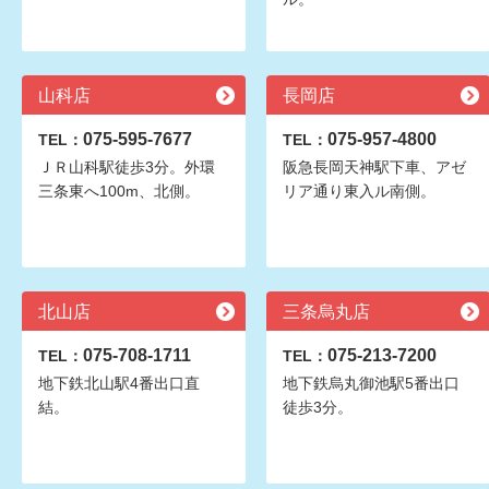
山科店
長岡店
075-595-7677
075-957-4800
TEL：
TEL：
ＪＲ山科駅徒歩3分。外環
阪急長岡天神駅下車、アゼ
三条東へ100m、北側。
リア通り東入ル南側。
北山店
三条烏丸店
075-708-1711
075-213-7200
TEL：
TEL：
地下鉄北山駅4番出口直
地下鉄烏丸御池駅5番出口
結。
徒歩3分。