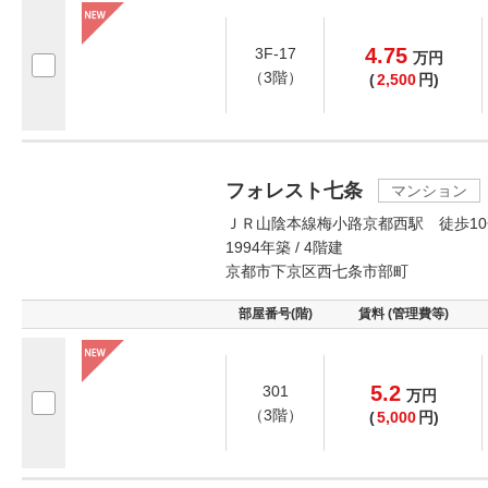
4.75
3F-17
万
円
（3階）
(
2,500
円)
フォレスト七条
マンション
ＪＲ山陰本線梅小路京都西駅 徒歩10
1994年築 / 4階建
京都市下京区西七条市部町
部屋番号(階)
賃料 (管理費等)
5.2
301
万
円
（3階）
(
5,000
円)