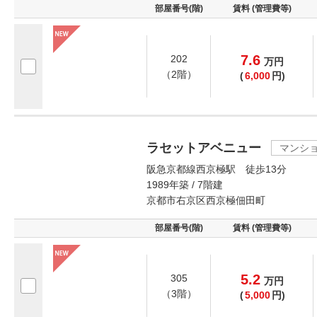
部屋番号(階)
賃料 (管理費等)
7.6
202
万
円
（2階）
(
6,000
円)
ラセットアベニュー
マンシ
阪急京都線西京極駅 徒歩13分
1989年築 / 7階建
京都市右京区西京極佃田町
部屋番号(階)
賃料 (管理費等)
5.2
305
万
円
（3階）
(
5,000
円)