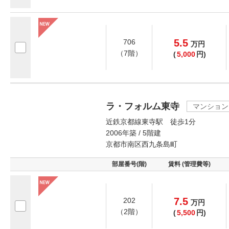
5.5
706
万
円
（7階）
(
5,000
円)
ラ・フォルム東寺
マンション
近鉄京都線東寺駅 徒歩1分
2006年築 / 5階建
京都市南区西九条島町
部屋番号(階)
賃料 (管理費等)
7.5
202
万
円
（2階）
(
5,500
円)