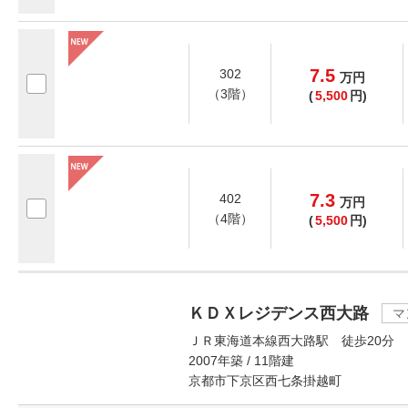
7.5
302
万
円
（3階）
(
5,500
円)
7.3
402
万
円
（4階）
(
5,500
円)
ＫＤＸレジデンス西大路
マ
ＪＲ東海道本線西大路駅 徒歩20分
2007年築 / 11階建
京都市下京区西七条掛越町