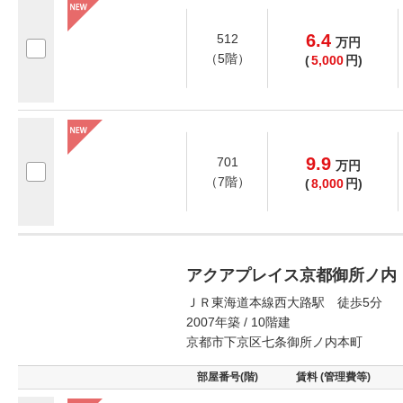
6.4
512
万
円
（5階）
(
5,000
円)
9.9
701
万
円
（7階）
(
8,000
円)
アクアプレイス京都御所ノ内
ＪＲ東海道本線西大路駅 徒歩5分
2007年築 / 10階建
京都市下京区七条御所ノ内本町
部屋番号(階)
賃料 (管理費等)