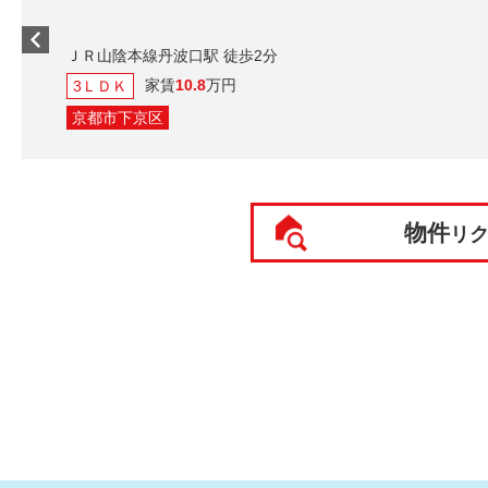
ＪＲ山陰本線丹波口駅 徒歩2分
家賃
10.8
万円
3ＬＤＫ
京都市下京区
物件
リ