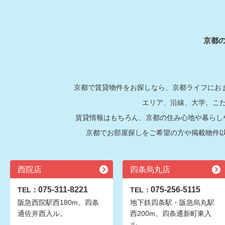
京都
京都で賃貸物件をお探しなら、京都ライフにおま
エリア、沿線、大学、こ
賃貸情報はもちろん、京都の住み心地や暮らし
京都でお部屋探しをご希望の方や掲載物件
西院店
四条烏丸店
075-311-8221
075-256-5115
TEL：
TEL：
阪急西院駅西180m。四条
地下鉄四条駅・阪急烏丸駅
通佐井西入ル。
西200m。四条通新町東入
ル。