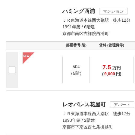
ハミング西浦
マンション
ＪＲ東海道本線西大路駅 徒歩12分
1991年築 / 6階建
京都市南区吉祥院西浦町
部屋番号(階)
賃料 (管理費等)
7.5
504
万
円
（5階）
(
9,000
円)
レオパレス花屋町
アパート
ＪＲ東海道本線西大路駅 徒歩17分
1993年築 / 2階建
京都市下京区西七条掛越町