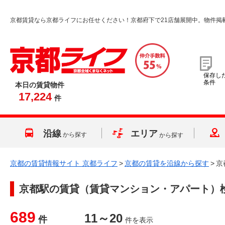
京都賃貸なら京都ライフにお任せください！京都府下で21店舗展開中。物件掲
保存し
条件
本日の賃貸物件
17,224
件
沿線
エリア
から探す
から探す
京都の賃貸情報サイト 京都ライフ
>
京都の賃貸を沿線から探す
>
京
京都駅
の賃貸（賃貸マンション・アパート）
689
11～20
件
件を表示