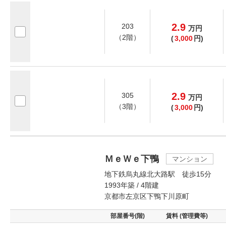
2.9
203
万
円
（2階）
(
3,000
円)
2.9
305
万
円
（3階）
(
3,000
円)
ＭｅＷｅ下鴨
マンション
地下鉄烏丸線北大路駅 徒歩15分
1993年築 / 4階建
京都市左京区下鴨下川原町
部屋番号(階)
賃料 (管理費等)