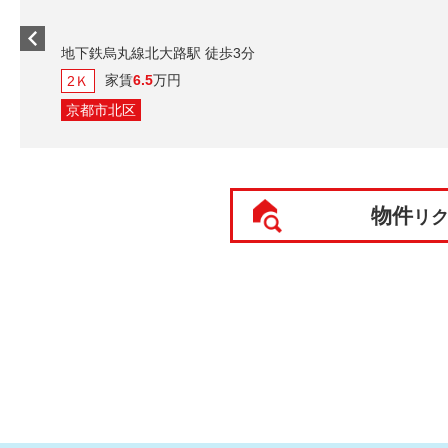
地下鉄烏丸線北大路駅 徒歩3分
家賃
6.5
万円
2Ｋ
京都市北区
物件
リ