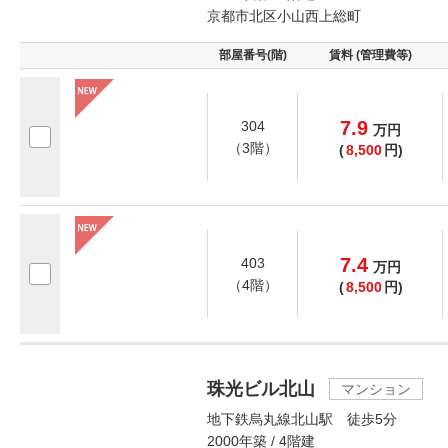
京都市北区小山西上総町
部屋番号(階)
賃料 (管理費等)
7.9
304
万
円
（3階）
(
8,500
円)
7.4
403
万
円
（4階）
(
8,500
円)
珠光ビル北山
マンション
地下鉄烏丸線北山駅 徒歩5分
2000年築 / 4階建