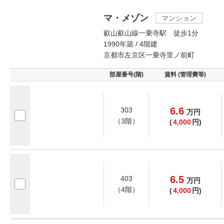
マ・メゾン
マンション
叡山叡山線一乗寺駅 徒歩1分
1990年築 / 4階建
京都市左京区一乗寺里ノ前町
部屋番号(階)
賃料 (管理費等)
6.6
303
万
円
（3階）
(
4,000
円)
6.5
403
万
円
（4階）
(
4,000
円)