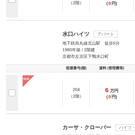
（2階）
(
0
円)
水口ハイツ
アパート
地下鉄烏丸線北山駅 徒歩5分
1980年築 / 2階建
京都市左京区下鴨水口町
部屋番号(階)
賃料 (管理費等)
6
204
万
円
（2階）
(
0
円)
カーサ・クローバー
ハイツ