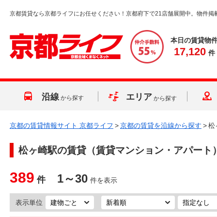
京都賃貸なら京都ライフにお任せください！京都府下で21店舗展開中。物件掲
本日の賃貸物
17,120
件
沿線
エリア
から探す
から探す
京都の賃貸情報サイト 京都ライフ
>
京都の賃貸を沿線から探す
>
松
松ヶ崎駅
の賃貸（賃貸マンション・アパート
389
1～30
件
件を表示
表示単位