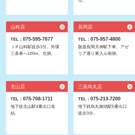
ル。
山科店
長岡店
075-595-7677
075-957-4800
TEL：
TEL：
ＪＲ山科駅徒歩3分。外環
阪急長岡天神駅下車、アゼ
三条東へ100m、北側。
リア通り東入ル南側。
北山店
三条烏丸店
075-708-1711
075-213-7200
TEL：
TEL：
地下鉄北山駅4番出口直
地下鉄烏丸御池駅5番出口
結。
徒歩3分。