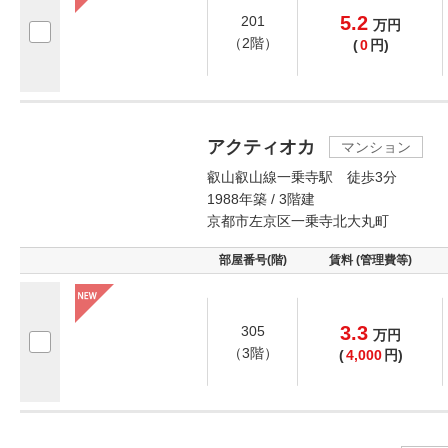
5.2
201
万
円
（2階）
(
0
円)
アクティオカ
マンション
叡山叡山線一乗寺駅 徒歩3分
1988年築 / 3階建
京都市左京区一乗寺北大丸町
部屋番号(階)
賃料 (管理費等)
3.3
305
万
円
（3階）
(
4,000
円)