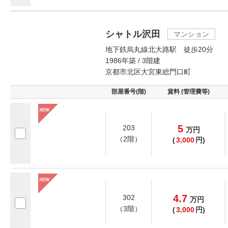
シャトル沢田
マンション
地下鉄烏丸線北大路駅 徒歩20分
1986年築 / 3階建
京都市北区大宮東総門口町
部屋番号(階)
賃料 (管理費等)
5
203
万
円
（2階）
(
3,000
円)
4.7
302
万
円
（3階）
(
3,000
円)