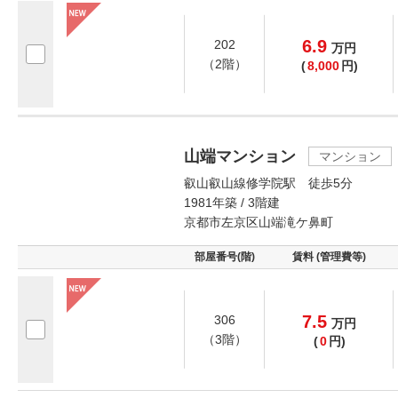
6.9
202
万
円
（2階）
(
8,000
円)
山端マンション
マンション
叡山叡山線修学院駅 徒歩5分
1981年築 / 3階建
京都市左京区山端滝ケ鼻町
部屋番号(階)
賃料 (管理費等)
7.5
306
万
円
（3階）
(
0
円)