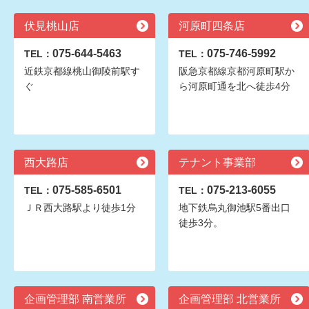
伏見桃山店
河原町四条店
075-644-5463
075-746-5992
TEL：
TEL：
近鉄京都線桃山御陵前駅す
阪急京都線京都河原町駅か
ぐ
ら河原町通を北へ徒歩4分
西大路店
テナント事業部
075-585-6501
075-213-6055
TEL：
TEL：
ＪＲ西大路駅より徒歩1分
地下鉄烏丸御池駅5番出口
徒歩3分。
企画管理部 南営業所
企画管理部 北営業所