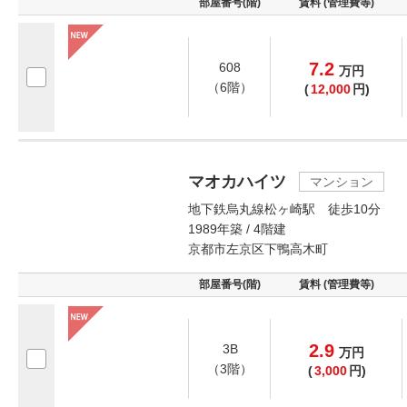
部屋番号(階)
賃料 (管理費等)
7.2
608
万
円
（6階）
(
12,000
円)
マオカハイツ
マンション
地下鉄烏丸線松ヶ崎駅 徒歩10分
1989年築 / 4階建
京都市左京区下鴨高木町
部屋番号(階)
賃料 (管理費等)
2.9
3B
万
円
（3階）
(
3,000
円)