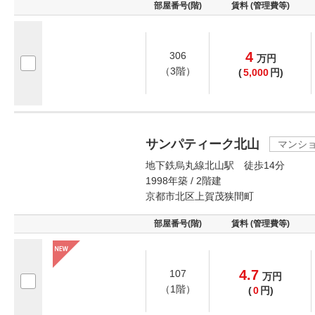
部屋番号(階)
賃料 (管理費等)
4
306
万
円
（3階）
(
5,000
円)
サンパティーク北山
マンシ
地下鉄烏丸線北山駅 徒歩14分
1998年築 / 2階建
京都市北区上賀茂狭間町
部屋番号(階)
賃料 (管理費等)
4.7
107
万
円
（1階）
(
0
円)