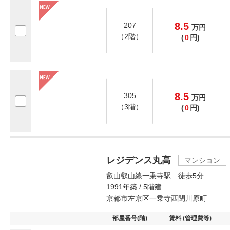
8.5
207
万
円
（2階）
(
0
円)
8.5
305
万
円
（3階）
(
0
円)
レジデンス丸高
マンション
叡山叡山線一乗寺駅 徒歩5分
1991年築 / 5階建
京都市左京区一乗寺西閉川原町
部屋番号(階)
賃料 (管理費等)