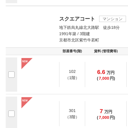
スクエアコート
マンション
地下鉄烏丸線北大路駅 徒歩18分
1991年築 / 3階建
京都市北区紫竹牛若町
部屋番号(階)
賃料 (管理費等)
6.6
102
万
円
（1階）
(
7,000
円)
7
301
万
円
（3階）
(
7,000
円)