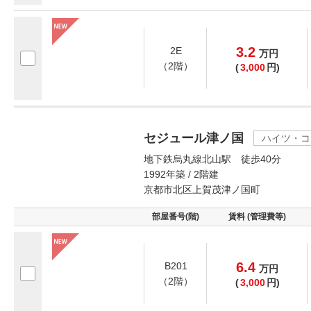
3.2
2E
万
円
（2階）
(
3,000
円)
セジュール津ノ国
ハイツ・コ
地下鉄烏丸線北山駅 徒歩40分
1992年築 / 2階建
京都市北区上賀茂津ノ国町
部屋番号(階)
賃料 (管理費等)
6.4
B201
万
円
（2階）
(
3,000
円)