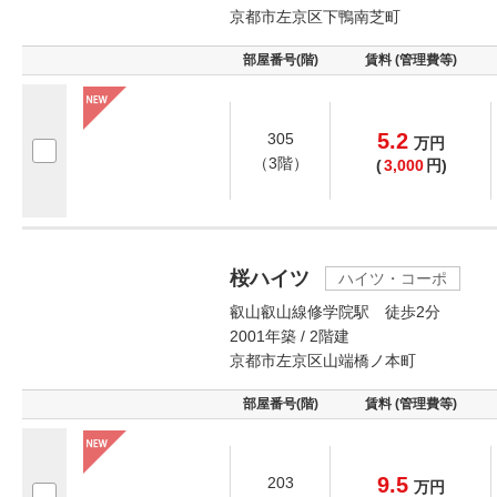
京都市左京区下鴨南芝町
部屋番号(階)
賃料 (管理費等)
5.2
305
万
円
（3階）
(
3,000
円)
桜ハイツ
ハイツ・コーポ
叡山叡山線修学院駅 徒歩2分
2001年築 / 2階建
京都市左京区山端橋ノ本町
部屋番号(階)
賃料 (管理費等)
9.5
203
万
円