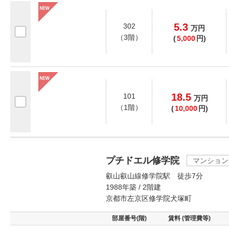
5.3
302
万
円
（3階）
(
5,000
円)
18.5
101
万
円
（1階）
(
10,000
円)
プチドエル修学院
マンション
叡山叡山線修学院駅 徒歩7分
1988年築 / 2階建
京都市左京区修学院犬塚町
部屋番号(階)
賃料 (管理費等)