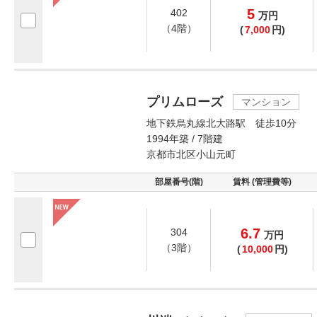
5
402
万
円
（4階）
(
7,000
円)
プリムローズ
マンション
地下鉄烏丸線北大路駅 徒歩10分
1994年築 / 7階建
京都市北区小山元町
部屋番号(階)
賃料 (管理費等)
6.7
304
万
円
（3階）
(
10,000
円)