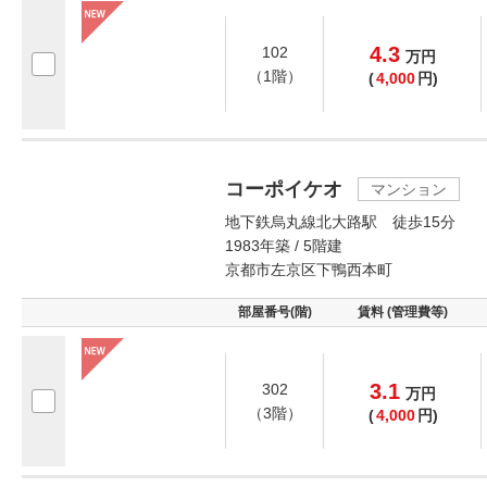
4.3
102
万
円
（1階）
(
4,000
円)
コーポイケオ
マンション
地下鉄烏丸線北大路駅 徒歩15分
1983年築 / 5階建
京都市左京区下鴨西本町
部屋番号(階)
賃料 (管理費等)
3.1
302
万
円
（3階）
(
4,000
円)