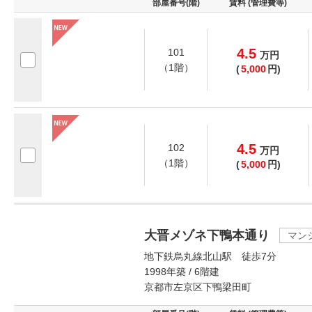
部屋番号(階)
賃料 (管理費等)
4.5
101
万
円
（1階）
(
5,000
円)
4.5
102
万
円
（1階）
(
5,000
円)
大晋メゾネ下鴨本通り
マン
地下鉄烏丸線北山駅 徒歩7分
1998年築 / 6階建
京都市左京区下鴨梁田町