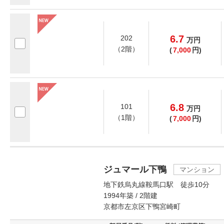
6.7
202
万
円
（2階）
(
7,000
円)
6.8
101
万
円
（1階）
(
7,000
円)
ジュマール下鴨
マンション
地下鉄烏丸線鞍馬口駅 徒歩10分
1994年築 / 2階建
京都市左京区下鴨宮崎町