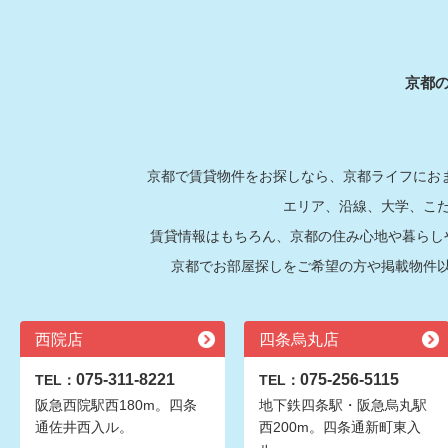
京都
京都で賃貸物件をお探しなら、京都ライフにおま
エリア、沿線、大学、こ
賃貸情報はもちろん、京都の住み心地や暮らし
京都でお部屋探しをご希望の方や掲載物件
西院店
四条烏丸店
075-311-8221
075-256-5115
TEL：
TEL：
阪急西院駅西180m。四条
地下鉄四条駅・阪急烏丸駅
通佐井西入ル。
西200m。四条通新町東入