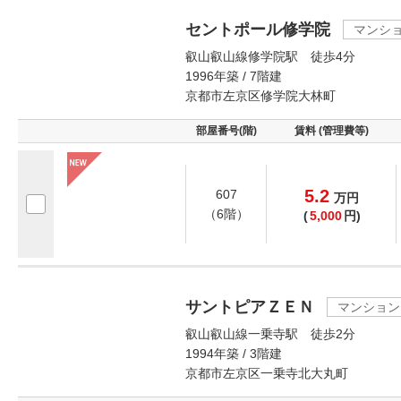
セントポール修学院
マンシ
叡山叡山線修学院駅 徒歩4分
1996年築 / 7階建
京都市左京区修学院大林町
部屋番号(階)
賃料 (管理費等)
5.2
607
万
円
（6階）
(
5,000
円)
サントピアＺＥＮ
マンション
叡山叡山線一乗寺駅 徒歩2分
1994年築 / 3階建
京都市左京区一乗寺北大丸町