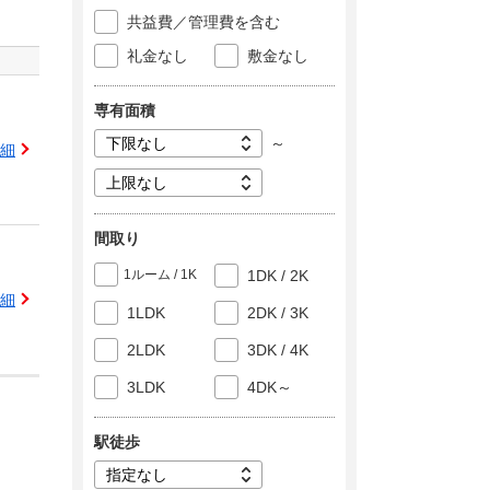
共益費／管理費を含む
礼金なし
敷金なし
専有面積
～
細
間取り
1ルーム / 1K
1DK / 2K
細
1LDK
2DK / 3K
2LDK
3DK / 4K
3LDK
4DK～
駅徒歩