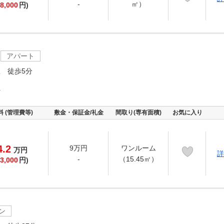
-
㎡）
8,000
円)
アパート
 徒歩5分
町
料 (管理費等)
敷金・保証金/礼金
間取り(専有面積)
お気に入り
4.2
9万円
ワンルーム
万
円
詳
-
（15.45㎡）
3,000
円)
ン