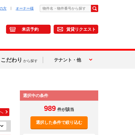
の方
オーナー様
来店予約
賃貸リクエスト
こだわり
テナント・他
から探す
選択中の条件
989
件が該当
へ
選択した条件で絞り込む