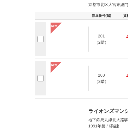
京都市北区大宮東総
部屋番号(階)
賃
201
（2階）
203
（2階）
ライオンズマン
地下鉄烏丸線北大路駅
1991年築 / 6階建