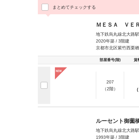
まとめてチェックする
ＭＥＳＡ ＶＥ
地下鉄烏丸線北大路駅
2020年築 / 3階建
京都市北区紫竹西栗
部屋番号(階)
賃
207
（2階）
(
ルーセント御薗
地下鉄烏丸線北大路駅
1993年築 / 3階建