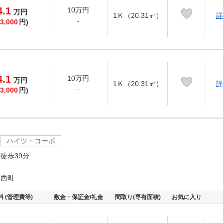
4.1
10万円
万
円
1Ｋ（20.31㎡）
詳
-
3,000
円)
4.1
10万円
万
円
1Ｋ（20.31㎡）
詳
-
3,000
円)
ハイツ・コーポ
徒歩39分
山西町
料 (管理費等)
敷金・保証金/礼金
間取り(専有面積)
お気に入り