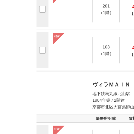
201
（1階）
(
103
（1階）
(
ヴィラＭＡＩＮ
地下鉄烏丸線北山駅 
1984年築 / 2階建
京都市北区大宮薬師
部屋番号(階)
賃