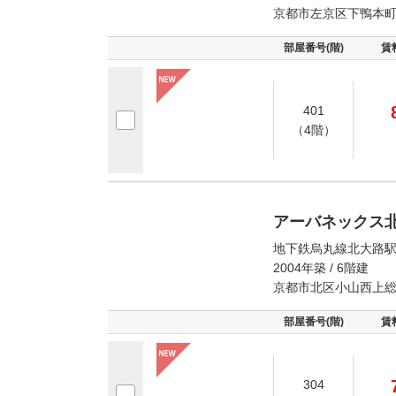
京都市左京区下鴨本
部屋番号(階)
賃
401
（4階）
アーバネックス
地下鉄烏丸線北大路駅
2004年築 / 6階建
京都市北区小山西上
部屋番号(階)
賃
304