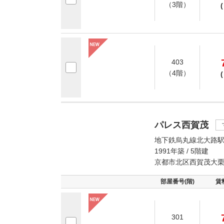
（3階）
(
403
（4階）
(
パレス西賀茂
地下鉄烏丸線北大路駅
1991年築 / 5階建
京都市北区西賀茂大
部屋番号(階)
賃
301