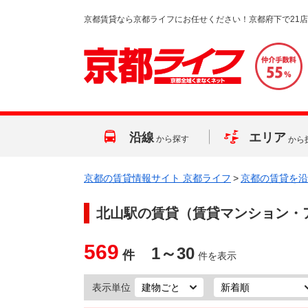
京都賃貸なら京都ライフにお任せください！京都府下で21
沿線
エリア
から探す
から
京都の賃貸情報サイト 京都ライフ
>
京都の賃貸を沿
北山駅
の賃貸（賃貸マンション・
569
1～30
件
件を表示
表示単位