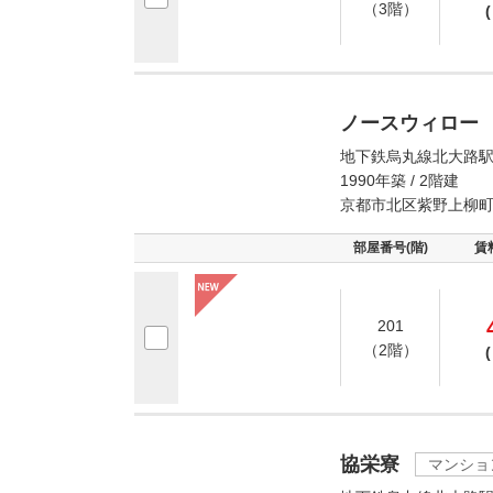
（3階）
(
ノースウィロー
地下鉄烏丸線北大路駅
1990年築 / 2階建
京都市北区紫野上柳
部屋番号(階)
賃
201
（2階）
(
協栄寮
マンショ