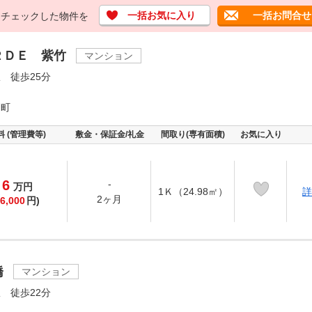
一括お気に入り
一括お問合せ
チェックした物件を
ＲＤＥ 紫竹
マンション
 徒歩25分
栖町
料 (管理費等)
敷金・保証金/礼金
間取り(専有面積)
お気に入り
6
-
万
円
1Ｋ（24.98㎡）
詳
2ヶ月
6,000
円)
橋
マンション
 徒歩22分