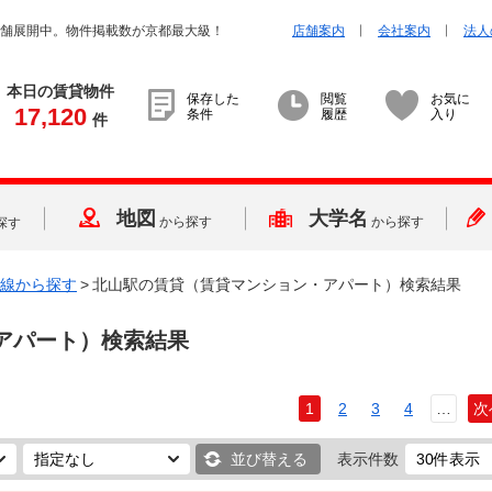
店舗展開中。物件掲載数が京都最大級！
店舗案内
会社案内
法人
本日の賃貸物件
保存した
閲覧
お気に
17,120
条件
履歴
入り
件
地図
大学名
から探す
から探す
探す
線から探す
>
北山駅の賃貸（賃貸マンション・アパート）検索結果
アパート）検索結果
1
2
3
4
…
次
並び替える
表示件数