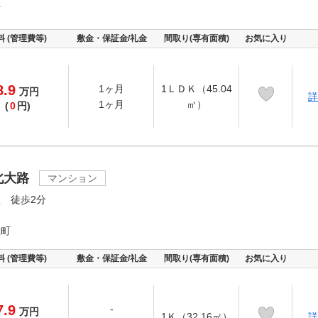
町
料 (管理費等)
敷金・保証金/礼金
間取り(専有面積)
お気に入り
8.9
1ヶ月
1ＬＤＫ（45.04
万
円
詳
1ヶ月
㎡）
(
0
円)
北大路
マンション
 徒歩2分
総町
料 (管理費等)
敷金・保証金/礼金
間取り(専有面積)
お気に入り
7.9
-
万
円
1Ｋ（32.16㎡）
詳