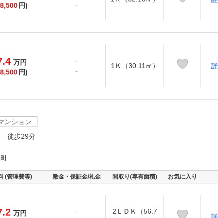
-
8,500
円)
7.4
-
万
円
1Ｋ（30.11㎡）
詳
-
8,500
円)
マンション
 徒歩29分
栗町
料 (管理費等)
敷金・保証金/礼金
間取り(専有面積)
お気に入り
7.2
-
2ＬＤＫ（56.7
万
円
詳