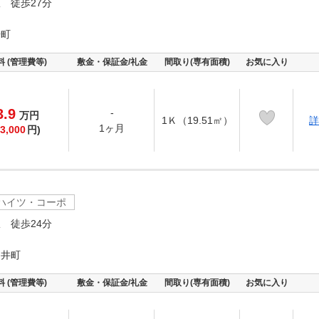
 徒歩27分
居町
料 (管理費等)
敷金・保証金/礼金
間取り(専有面積)
お気に入り
3.9
-
万
円
1Ｋ（19.51㎡）
詳
1ヶ月
3,000
円)
ハイツ・コーポ
 徒歩24分
ノ井町
料 (管理費等)
敷金・保証金/礼金
間取り(専有面積)
お気に入り