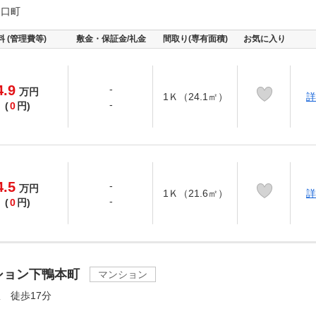
門口町
料 (管理費等)
敷金・保証金/礼金
間取り(専有面積)
お気に入り
4.9
-
万
円
1Ｋ（24.1㎡）
詳
-
(
0
円)
4.5
-
万
円
1Ｋ（21.6㎡）
詳
-
(
0
円)
ション下鴨本町
マンション
 徒歩17分