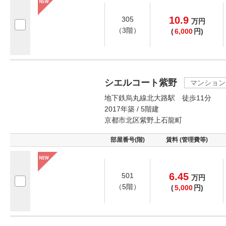
10.9
305
万
円
（3階）
(
6,000
円)
シエルコート紫野
マンション
地下鉄烏丸線北大路駅 徒歩11分
2017年築 / 5階建
京都市北区紫野上石龍町
部屋番号(階)
賃料 (管理費等)
6.45
501
万
円
（5階）
(
5,000
円)