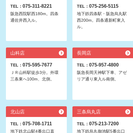
075-311-8221
075-256-5115
TEL：
TEL：
阪急西院駅西180m。四条
地下鉄四条駅・阪急烏丸駅
通佐井西入ル。
西200m。四条通新町東入
ル。
山科店
長岡店
075-595-7677
075-957-4800
TEL：
TEL：
ＪＲ山科駅徒歩3分。外環
阪急長岡天神駅下車、アゼ
三条東へ100m、北側。
リア通り東入ル南側。
北山店
三条烏丸店
075-708-1711
075-213-7200
TEL：
TEL：
地下鉄北山駅4番出口直
地下鉄烏丸御池駅5番出口