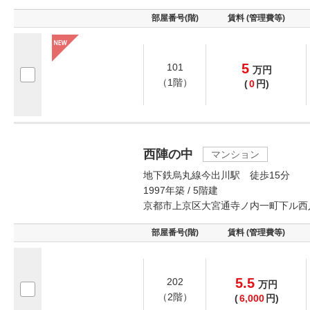
部屋番号(階)
賃料 (管理費等)
5
101
万
円
（1階）
(
0
円)
西陣の中
マンション
地下鉄烏丸線今出川駅 徒歩15分
1997年築 / 5階建
京都市上京区大宮通寺ノ内一町下ル西
部屋番号(階)
賃料 (管理費等)
5.5
202
万
円
（2階）
(
6,000
円)