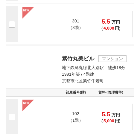
5.5
301
万
円
（3階）
(
4,000
円)
紫竹丸美ビル
マンション
地下鉄烏丸線北大路駅 徒歩18分
1991年築 / 4階建
京都市北区紫竹牛若町
部屋番号(階)
賃料 (管理費等)
5.5
102
万
円
（1階）
(
5,000
円)