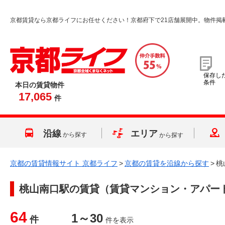
京都賃貸なら京都ライフにお任せください！京都府下で21店舗展開中。物件掲
保存し
条件
本日の賃貸物件
17,065
件
沿線
エリア
から探す
から探す
京都の賃貸情報サイト 京都ライフ
>
京都の賃貸を沿線から探す
>
桃
桃山南口駅
の賃貸（賃貸マンション・アパー
64
1～30
件
件を表示