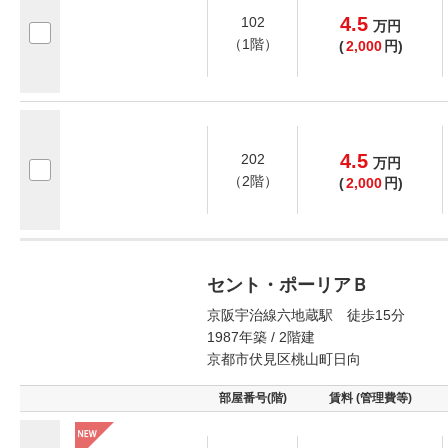
4.5
102
万
円
（1階）
(
2,000
円)
4.5
202
万
円
（2階）
(
2,000
円)
セント・ポーリアＢ
京阪宇治線六地蔵駅 徒歩15分
1987年築 / 2階建
京都市伏見区桃山町日向
部屋番号(階)
賃料 (管理費等)