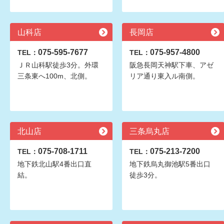
山科店
長岡店
075-595-7677
075-957-4800
TEL：
TEL：
ＪＲ山科駅徒歩3分。外環
阪急長岡天神駅下車、アゼ
三条東へ100m、北側。
リア通り東入ル南側。
北山店
三条烏丸店
075-708-1711
075-213-7200
TEL：
TEL：
地下鉄北山駅4番出口直
地下鉄烏丸御池駅5番出口
結。
徒歩3分。