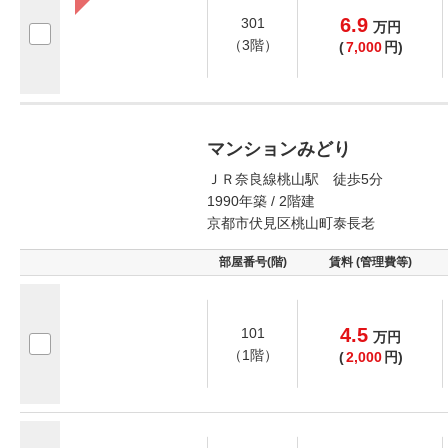
6.9
301
万
円
（3階）
(
7,000
円)
マンションみどり
ＪＲ奈良線桃山駅 徒歩5分
1990年築 / 2階建
京都市伏見区桃山町泰長老
部屋番号(階)
賃料 (管理費等)
4.5
101
万
円
（1階）
(
2,000
円)