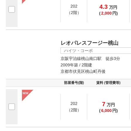
4.3
202
万
円
（2階）
(
2,000
円)
レオパレスフージー桃山
ハイツ・コーポ
京阪宇治線桃山南口駅 徒歩3分
2009年築 / 2階建
京都市伏見区桃山町丹後
部屋番号(階)
賃料 (管理費等)
7
202
万
円
（2階）
(
6,000
円)