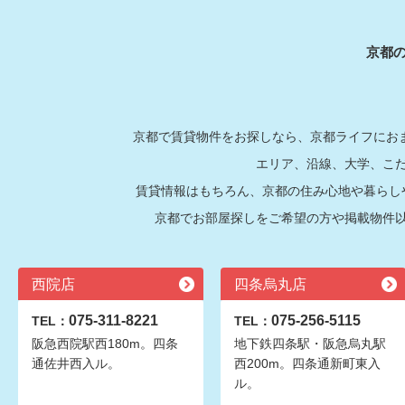
京都
京都で賃貸物件をお探しなら、京都ライフにおま
エリア、沿線、大学、こ
賃貸情報はもちろん、京都の住み心地や暮らし
京都でお部屋探しをご希望の方や掲載物件
西院店
四条烏丸店
075-311-8221
075-256-5115
TEL：
TEL：
阪急西院駅西180m。四条
地下鉄四条駅・阪急烏丸駅
通佐井西入ル。
西200m。四条通新町東入
ル。