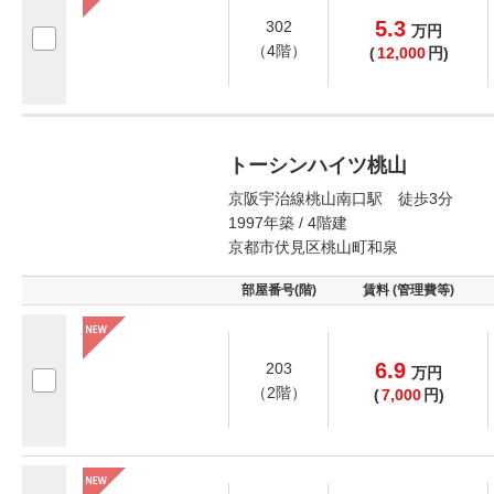
5.3
302
万
円
（4階）
(
12,000
円)
トーシンハイツ桃山
京阪宇治線桃山南口駅 徒歩3分
1997年築 / 4階建
京都市伏見区桃山町和泉
部屋番号(階)
賃料 (管理費等)
6.9
203
万
円
（2階）
(
7,000
円)