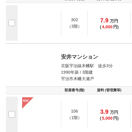
7.9
302
万
円
（3階）
(
4,000
円)
安井マンション
京阪宇治線木幡駅 徒歩3分
1990年築 / 3階建
宇治市木幡大瀬戸
部屋番号(階)
賃料 (管理費等)
3.9
106
万
円
（1階）
(
5,000
円)