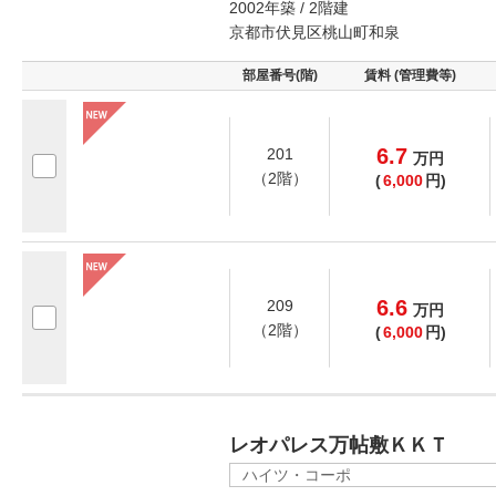
2002年築 / 2階建
京都市伏見区桃山町和泉
部屋番号(階)
賃料 (管理費等)
6.7
201
万
円
（2階）
(
6,000
円)
6.6
209
万
円
（2階）
(
6,000
円)
レオパレス万帖敷ＫＫＴ
ハイツ・コーポ