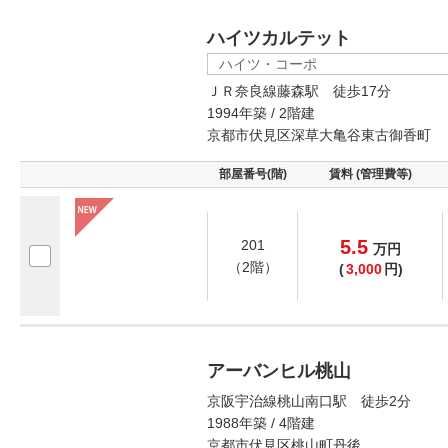
ハイツカルテット
ハイツ・コーポ
ＪＲ奈良線藤森駅 徒歩17分
1994年築 / 2階建
京都市伏見区深草大亀谷東古御香町
部屋番号(階)
賃料 (管理費等)
5.5
201
万
円
（2階）
(
3,000
円)
アーバンヒル桃山
京阪宇治線桃山南口駅 徒歩2分
1988年築 / 4階建
京都市伏見区桃山町丹後