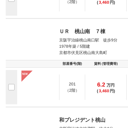
（2階）
(
3,460
円)
ＵＲ 桃山南 ７棟
京阪宇治線桃山南口駅 徒歩9分
1978年築 / 5階建
京都市伏見区桃山南大島町
部屋番号(階)
賃料 (管理費等)
6.2
201
万
円
（2階）
(
3,460
円)
和プレジデント桃山