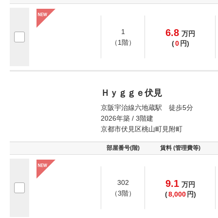
6.8
1
万
円
（1階）
(
0
円)
Ｈｙｇｇｅ伏見
京阪宇治線六地蔵駅 徒歩5分
2026年築 / 3階建
京都市伏見区桃山町見附町
部屋番号(階)
賃料 (管理費等)
9.1
302
万
円
（3階）
(
8,000
円)