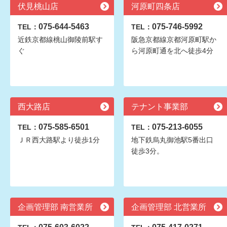
伏見桃山店
河原町四条店
075-644-5463
075-746-5992
TEL：
TEL：
近鉄京都線桃山御陵前駅す
阪急京都線京都河原町駅か
ぐ
ら河原町通を北へ徒歩4分
西大路店
テナント事業部
075-585-6501
075-213-6055
TEL：
TEL：
ＪＲ西大路駅より徒歩1分
地下鉄烏丸御池駅5番出口
徒歩3分。
企画管理部 南営業所
企画管理部 北営業所