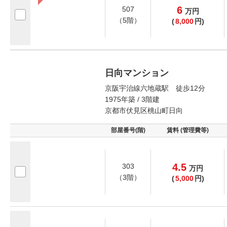
6
507
万
円
（5階）
(
8,000
円)
日向マンション
京阪宇治線六地蔵駅 徒歩12分
1975年築 / 3階建
京都市伏見区桃山町日向
部屋番号(階)
賃料 (管理費等)
4.5
303
万
円
（3階）
(
5,000
円)