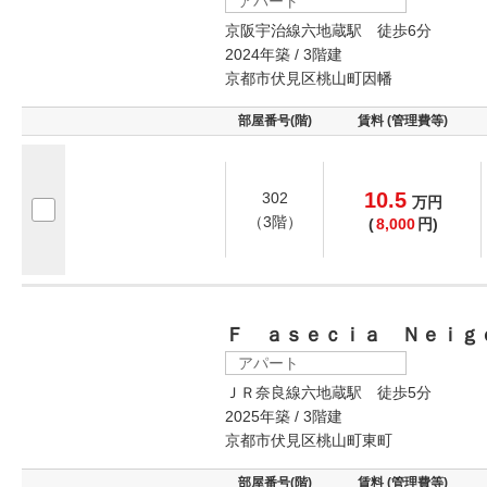
アパート
京阪宇治線六地蔵駅 徒歩6分
2024年築 / 3階建
京都市伏見区桃山町因幡
部屋番号(階)
賃料 (管理費等)
10.5
302
万
円
（3階）
(
8,000
円)
Ｆ ａｓｅｃｉａ Ｎｅｉｇ
アパート
ＪＲ奈良線六地蔵駅 徒歩5分
2025年築 / 3階建
京都市伏見区桃山町東町
部屋番号(階)
賃料 (管理費等)