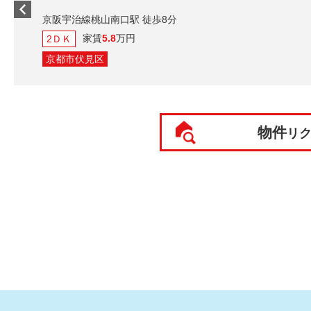
京阪宇治線桃山南口
家賃
5.8
万
2ＤＫ
京都市伏見区
物件
リ