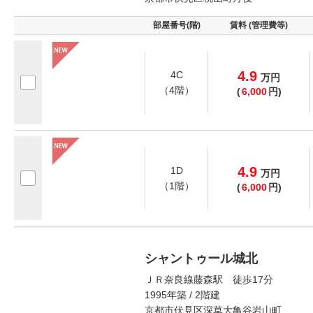
部屋番号(階)
賃料 (管理費等)
4.9
4C
万
円
（4階）
(
6,000
円)
4.9
1D
万
円
（1階）
(
6,000
円)
シャントゥール城北
ＪＲ奈良線藤森駅 徒歩17分
1995年築 / 2階建
京都市伏見区深草大亀谷岩山町