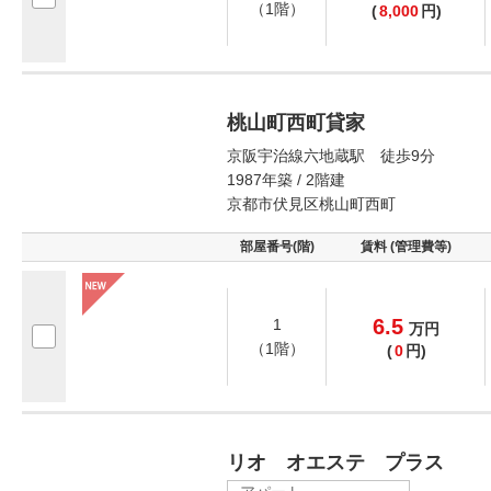
（1階）
(
8,000
円)
桃山町西町貸家
京阪宇治線六地蔵駅 徒歩9分
1987年築 / 2階建
京都市伏見区桃山町西町
部屋番号(階)
賃料 (管理費等)
6.5
1
万
円
（1階）
(
0
円)
リオ オエステ プラス