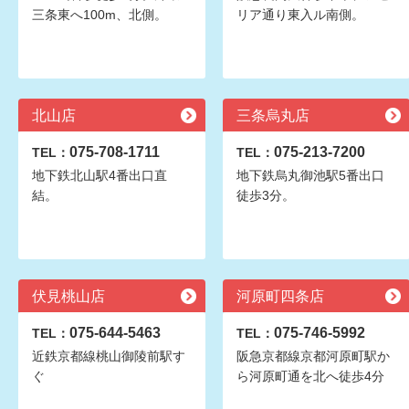
三条東へ100m、北側。
リア通り東入ル南側。
北山店
三条烏丸店
075-708-1711
075-213-7200
TEL：
TEL：
地下鉄北山駅4番出口直
地下鉄烏丸御池駅5番出口
結。
徒歩3分。
伏見桃山店
河原町四条店
075-644-5463
075-746-5992
TEL：
TEL：
近鉄京都線桃山御陵前駅す
阪急京都線京都河原町駅か
ぐ
ら河原町通を北へ徒歩4分