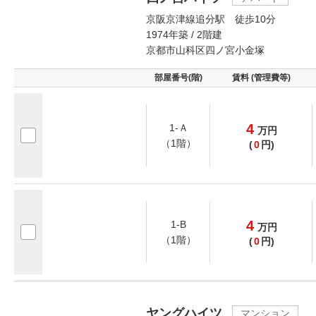
京阪京津線追分駅 徒歩10分
1974年築 / 2階建
京都市山科区四ノ宮小金塚
部屋番号(階)
賃料 (管理費等)
4
1-Ａ
万
円
（1階）
(
0
円)
4
1-B
万
円
（1階）
(
0
円)
ヤングハイツ
マンション