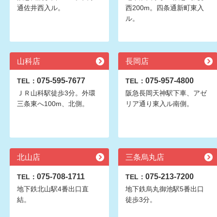
通佐井西入ル。
西200m。四条通新町東入
ル。
山科店
長岡店
075-595-7677
075-957-4800
TEL：
TEL：
ＪＲ山科駅徒歩3分。外環
阪急長岡天神駅下車、アゼ
三条東へ100m、北側。
リア通り東入ル南側。
北山店
三条烏丸店
075-708-1711
075-213-7200
TEL：
TEL：
地下鉄北山駅4番出口直
地下鉄烏丸御池駅5番出口
結。
徒歩3分。