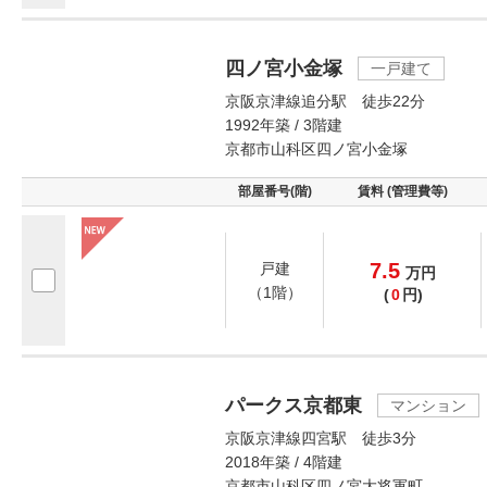
四ノ宮小金塚
一戸建て
京阪京津線追分駅 徒歩22分
1992年築 / 3階建
京都市山科区四ノ宮小金塚
部屋番号(階)
賃料 (管理費等)
7.5
戸建
万
円
（1階）
(
0
円)
パークス京都東
マンション
京阪京津線四宮駅 徒歩3分
2018年築 / 4階建
京都市山科区四ノ宮大将軍町