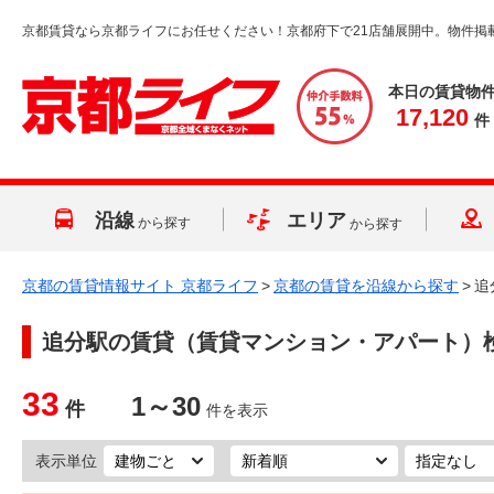
京都賃貸なら京都ライフにお任せください！京都府下で21店舗展開中。物件掲
本日の賃貸物
17,120
件
沿線
エリア
から探す
から探す
京都の賃貸情報サイト 京都ライフ
>
京都の賃貸を沿線から探す
>
追
追分駅
の賃貸（賃貸マンション・アパート）
33
1～30
件
件を表示
表示単位