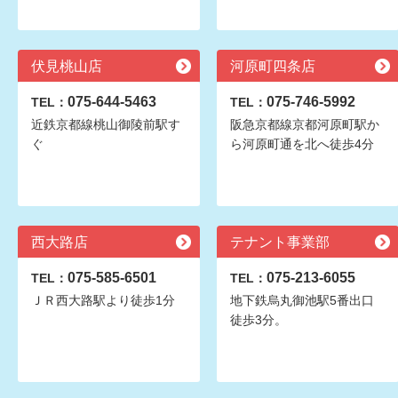
伏見桃山店
河原町四条店
075-644-5463
075-746-5992
TEL：
TEL：
近鉄京都線桃山御陵前駅す
阪急京都線京都河原町駅か
ぐ
ら河原町通を北へ徒歩4分
西大路店
テナント事業部
075-585-6501
075-213-6055
TEL：
TEL：
ＪＲ西大路駅より徒歩1分
地下鉄烏丸御池駅5番出口
徒歩3分。