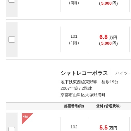
（3階）
(
5,000
円)
6.8
101
万
円
（1階）
(
5,000
円)
シャトレコーポラス
ハイツ
地下鉄東西線東野駅 徒歩19分
2007年築 / 2階建
京都市山科区大塚野溝町
部屋番号(階)
賃料 (管理費等)
5.5
102
万
円