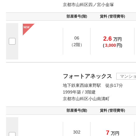
京都市山科区四ノ宮小金塚
部屋番号(階)
賃料 (管理費等)
2.6
06
万
円
（2階）
(
3,000
円)
フォートアネックス
マンシ
地下鉄東西線東野駅 徒歩17分
1999年築 / 3階建
京都市山科区小山南溝町
部屋番号(階)
賃料 (管理費等)
7
302
万
円