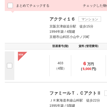
まとめてチェックする
チェックした物
アクティ１６
マンション
京阪京津線追分駅 徒歩15分
1994年築 / 4階建
京都市山科区小山中ノ川町
部屋番号(階)
賃料 (管理費等)
6
403
万
円
（4階）
(
5,000
円)
ファミールＴ．ＣアクトⅡ
ＪＲ東海道本線山科駅 徒歩22分
1995年築 / 5階建