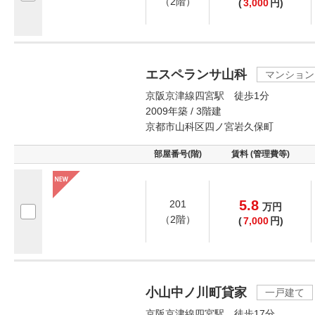
（2階）
(
3,000
円)
エスペランサ山科
マンション
京阪京津線四宮駅 徒歩1分
2009年築 / 3階建
京都市山科区四ノ宮岩久保町
部屋番号(階)
賃料 (管理費等)
5.8
201
万
円
（2階）
(
7,000
円)
小山中ノ川町貸家
一戸建て
京阪京津線四宮駅 徒歩17分