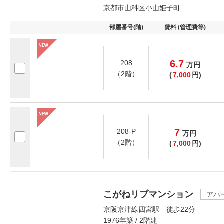
京都市山科区小山姫子町
部屋番号(階)
賃料 (管理費等)
6.7
208
万
円
（2階）
(
7,000
円)
7
208-P
万
円
（2階）
(
7,000
円)
こがねリブマンション
アパ
京阪京津線四宮駅 徒歩22分
1976年築 / 2階建