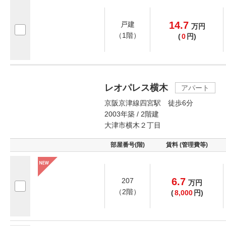
14.7
戸建
万
円
（1階）
(
0
円)
レオパレス横木
アパート
京阪京津線四宮駅 徒歩6分
2003年築 / 2階建
大津市横木２丁目
部屋番号(階)
賃料 (管理費等)
6.7
207
万
円
（2階）
(
8,000
円)