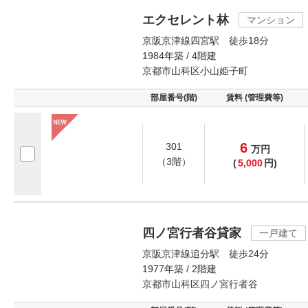
エクセレント林
マンション
京阪京津線四宮駅 徒歩18分
1984年築 / 4階建
京都市山科区小山姫子町
部屋番号(階)
賃料 (管理費等)
6
301
万
円
（3階）
(
5,000
円)
四ノ宮行者谷貸家
一戸建て
京阪京津線追分駅 徒歩24分
1977年築 / 2階建
京都市山科区四ノ宮行者谷