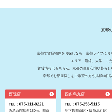
京都
京都で賃貸物件をお探しなら、京都ライフにおま
エリア、沿線、大学、こ
賃貸情報はもちろん、京都の住み心地や暮らし
京都でお部屋探しをご希望の方や掲載物件
西院店
四条烏丸店
075-311-8221
075-256-5115
TEL：
TEL：
阪急西院駅西180m。四条
地下鉄四条駅・阪急烏丸駅