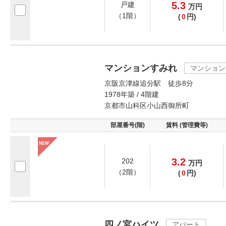
5.3
戸建
万
円
（1階）
(
0
円)
マンションすみれ
マンション
京阪京津線追分駅 徒歩8分
1978年築 / 4階建
京都市山科区小山西御所町
部屋番号(階)
賃料 (管理費等)
3.2
202
万
円
（2階）
(
0
円)
四ノ宮ハイツ
アパート