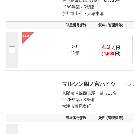
地下鉄東西線東野駅 徒歩15分
1989年築 / 5階建
京都市山科区大塚中溝
部屋番号(階)
賃料 (管理費等)
4.3
301
万
円
（3階）
(
4,500
円)
マルシン四ノ宮ハイツ
マン
京阪京津線四宮駅 徒歩13分
1975年築 / 3階建
大津市藤尾奥町
部屋番号(階)
賃料 (管理費等)