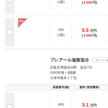
（1階）
(
4,500
円)
5.5
206
万
円
（2階）
(
4,000
円)
プレアール滋賀追分
マンシ
京阪京津線追分駅 徒歩7分
1993年築 / 4階建
大津市横木１丁目
部屋番号(階)
賃料 (管理費等)
3.1
405
万
円