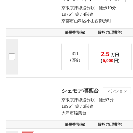
京阪京津線追分駅 徒歩10分
1975年築 / 4階建
京都市山科区小山西御所町
部屋番号(階)
賃料 (管理費等)
2.5
311
万
円
（3階）
(
5,000
円)
シェモア稲葉台
マンション
京阪京津線追分駅 徒歩7分
1995年築 / 3階建
大津市稲葉台
部屋番号(階)
賃料 (管理費等)