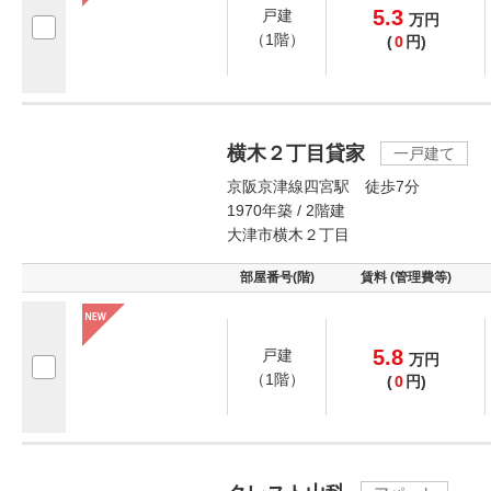
5.3
戸建
万
円
（1階）
(
0
円)
横木２丁目貸家
一戸建て
京阪京津線四宮駅 徒歩7分
1970年築 / 2階建
大津市横木２丁目
部屋番号(階)
賃料 (管理費等)
5.8
戸建
万
円
（1階）
(
0
円)