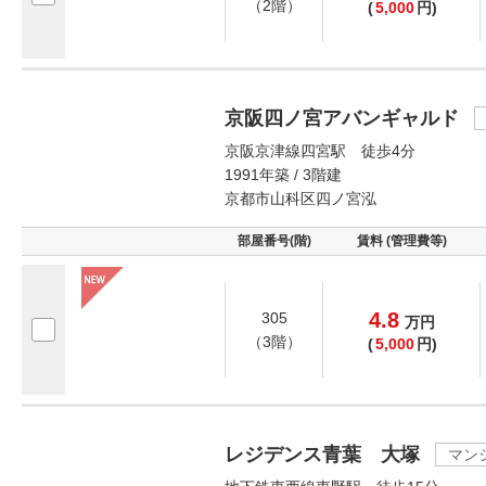
（2階）
(
5,000
円)
京阪四ノ宮アバンギャルド
京阪京津線四宮駅 徒歩4分
1991年築 / 3階建
京都市山科区四ノ宮泓
部屋番号(階)
賃料 (管理費等)
4.8
305
万
円
（3階）
(
5,000
円)
レジデンス青葉 大塚
マン