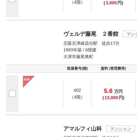
（4階）
(
3,000
円)
ヴェルデ藤尾 ２番館
マン
京阪京津線追分駅 徒歩17分
1993年築 / 6階建
大津市藤尾奥町
部屋番号(階)
賃料 (管理費等)
5.6
402
万
円
（4階）
(
13,000
円)
アマルフィ山科
マンション