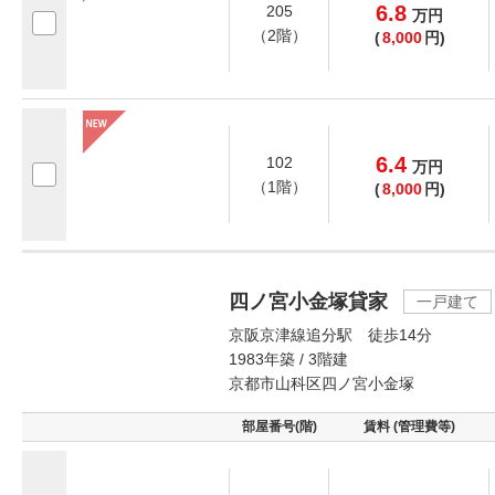
6.8
205
万
円
（2階）
(
8,000
円)
6.4
102
万
円
（1階）
(
8,000
円)
四ノ宮小金塚貸家
一戸建て
京阪京津線追分駅 徒歩14分
1983年築 / 3階建
京都市山科区四ノ宮小金塚
部屋番号(階)
賃料 (管理費等)