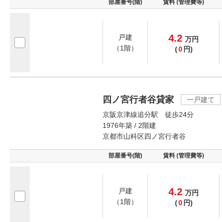
部屋番号(階)
賃料 (管理費等)
4.2
戸建
万
円
（1階）
(
0
円)
四ノ宮行者谷貸家
一戸建て
京阪京津線追分駅 徒歩24分
1976年築 / 2階建
京都市山科区四ノ宮行者谷
部屋番号(階)
賃料 (管理費等)
4.2
戸建
万
円
（1階）
(
0
円)