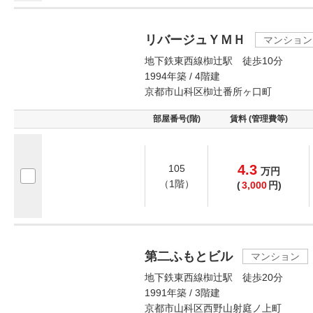
リバージュＹＭＨ
マンション
地下鉄東西線椥辻駅 徒歩10分
1994年築 / 4階建
京都市山科区椥辻番所ヶ口町
部屋番号(階)
賃料 (管理費等)
4.3
105
万
円
（1階）
(
3,000
円)
第二ふもとビル
マンション
地下鉄東西線椥辻駅 徒歩20分
1991年築 / 3階建
京都市山科区西野山射庭ノ上町