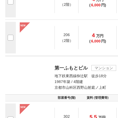
（2階）
(
6,000
円)
4
206
万
円
（2階）
(
6,000
円)
第一ふもとビル
マンション
地下鉄東西線椥辻駅 徒歩18分
1987年築 / 4階建
京都市山科区西野山射庭ノ上町
部屋番号(階)
賃料 (管理費等)
5.5
302
万
円