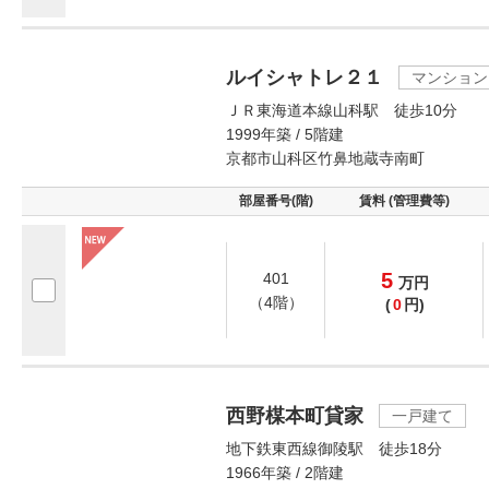
ルイシャトレ２１
マンション
ＪＲ東海道本線山科駅 徒歩10分
1999年築 / 5階建
京都市山科区竹鼻地蔵寺南町
部屋番号(階)
賃料 (管理費等)
5
401
万
円
（4階）
(
0
円)
西野楳本町貸家
一戸建て
地下鉄東西線御陵駅 徒歩18分
1966年築 / 2階建