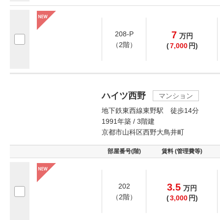
7
208-P
万
円
（2階）
(
7,000
円)
ハイツ西野
マンション
地下鉄東西線東野駅 徒歩14分
1991年築 / 3階建
京都市山科区西野大鳥井町
部屋番号(階)
賃料 (管理費等)
3.5
202
万
円
（2階）
(
3,000
円)