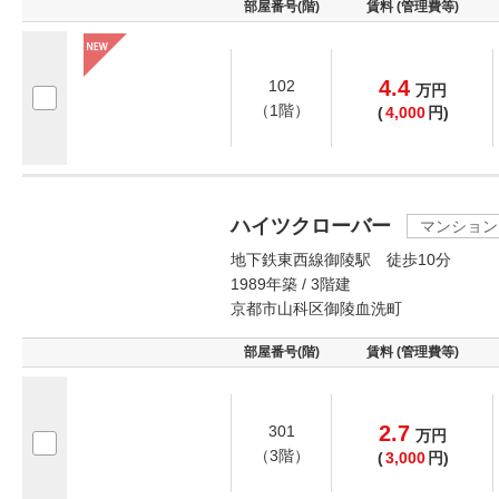
部屋番号(階)
賃料 (管理費等)
4.4
102
万
円
（1階）
(
4,000
円)
ハイツクローバー
マンション
地下鉄東西線御陵駅 徒歩10分
1989年築 / 3階建
京都市山科区御陵血洗町
部屋番号(階)
賃料 (管理費等)
2.7
301
万
円
（3階）
(
3,000
円)