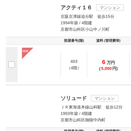
アクティ１６
マンション
京阪京津線追分駅 徒歩15分
1994年築 / 4階建
京都市山科区小山中ノ川町
部屋番号(階)
賃料 (管理費等)
6
403
万
円
（4階）
(
5,000
円)
ソリュード
マンション
ＪＲ東海道本線山科駅 徒歩12分
1993年築 / 4階建
京都市山科区御陵中内町