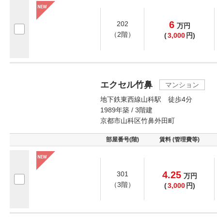
6
202
万
円
（2階）
(
3,000
円)
エクセル竹鼻
マンション
地下鉄東西線山科駅 徒歩4分
1989年築 / 3階建
京都市山科区竹鼻外田町
部屋番号(階)
賃料 (管理費等)
4.25
301
万
円
（3階）
(
3,000
円)