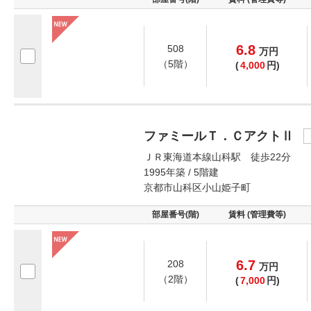
6.8
508
万
円
（5階）
(
4,000
円)
ファミールＴ．ＣアクトⅡ
ＪＲ東海道本線山科駅 徒歩22分
1995年築 / 5階建
京都市山科区小山姫子町
部屋番号(階)
賃料 (管理費等)
6.7
208
万
円
（2階）
(
7,000
円)