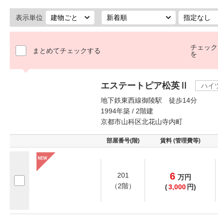
表示単位
チェック
まとめてチェックする
を
エステートピア松英Ⅱ
ハイ
地下鉄東西線御陵駅 徒歩14分
1994年築 / 2階建
京都市山科区北花山寺内町
部屋番号(階)
賃料 (管理費等)
6
201
万
円
（2階）
(
3,000
円)