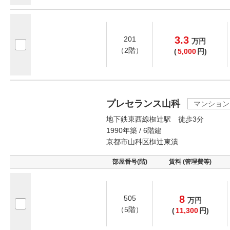
3.3
201
万
円
（2階）
(
5,000
円)
プレセランス山科
マンション
地下鉄東西線椥辻駅 徒歩3分
1990年築 / 6階建
京都市山科区椥辻東潰
部屋番号(階)
賃料 (管理費等)
8
505
万
円
（5階）
(
11,300
円)