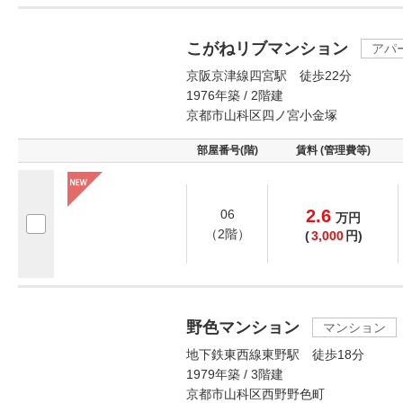
こがねリブマンション
アパ
京阪京津線四宮駅 徒歩22分
1976年築 / 2階建
京都市山科区四ノ宮小金塚
部屋番号(階)
賃料 (管理費等)
2.6
06
万
円
（2階）
(
3,000
円)
野色マンション
マンション
地下鉄東西線東野駅 徒歩18分
1979年築 / 3階建
京都市山科区西野野色町