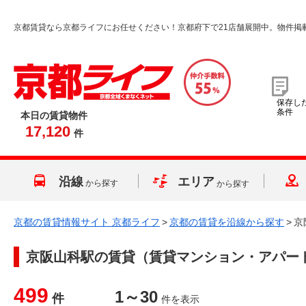
京都賃貸なら京都ライフにお任せください！京都府下で21店舗展開中。物件掲
保存し
条件
本日の賃貸物件
17,120
件
沿線
エリア
から探す
から探す
京都の賃貸情報サイト 京都ライフ
>
京都の賃貸を沿線から探す
>
京
京阪山科駅
の賃貸（賃貸マンション・アパー
499
1～30
件
件を表示