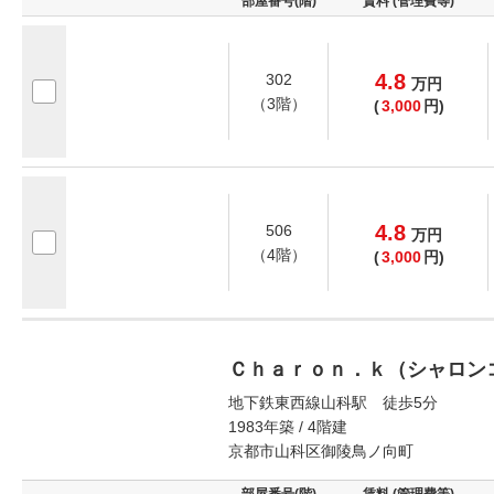
部屋番号(階)
賃料 (管理費等)
4.8
302
万
円
（3階）
(
3,000
円)
4.8
506
万
円
（4階）
(
3,000
円)
Ｃｈａｒｏｎ．ｋ（シャロン
地下鉄東西線山科駅 徒歩5分
1983年築 / 4階建
京都市山科区御陵鳥ノ向町