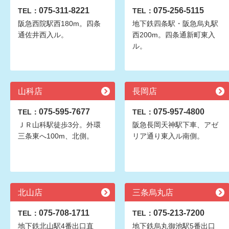
075-311-8221
075-256-5115
TEL：
TEL：
阪急西院駅西180m。四条
地下鉄四条駅・阪急烏丸駅
通佐井西入ル。
西200m。四条通新町東入
ル。
山科店
長岡店
075-595-7677
075-957-4800
TEL：
TEL：
ＪＲ山科駅徒歩3分。外環
阪急長岡天神駅下車、アゼ
三条東へ100m、北側。
リア通り東入ル南側。
北山店
三条烏丸店
075-708-1711
075-213-7200
TEL：
TEL：
地下鉄北山駅4番出口直
地下鉄烏丸御池駅5番出口