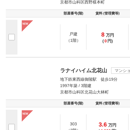
京都市山科区西野楳本町
部屋番号(階)
賃料 (管理費等)
8
戸建
万
円
（1階）
(
0
円)
ラナイハイム北花山
マンシ
地下鉄東西線御陵駅 徒歩19分
1997年築 / 3階建
京都市山科区北花山大林町
部屋番号(階)
賃料 (管理費等)
3.6
303
万
円