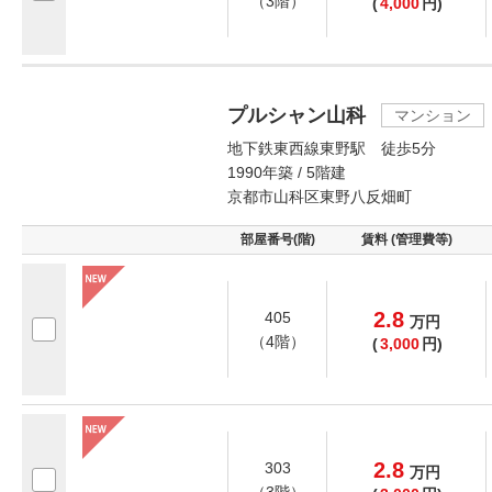
（3階）
(
4,000
円)
プルシャン山科
マンション
地下鉄東西線東野駅 徒歩5分
1990年築 / 5階建
京都市山科区東野八反畑町
部屋番号(階)
賃料 (管理費等)
2.8
405
万
円
（4階）
(
3,000
円)
2.8
303
万
円