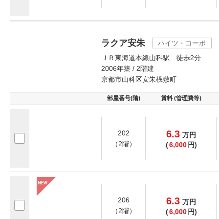
ラクア安朱
ハイツ・コーポ
ＪＲ東海道本線山科駅 徒歩2分
2006年築 / 2階建
京都市山科区安朱桟敷町
部屋番号(階)
賃料 (管理費等)
6.3
202
万
円
（2階）
(
6,000
円)
6.3
206
万
円
（2階）
(
6,000
円)