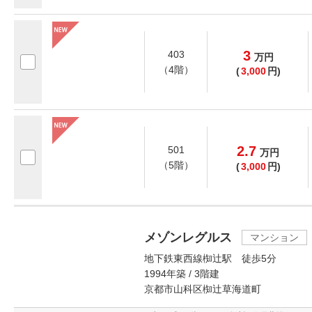
3
403
万
円
（4階）
(
3,000
円)
2.7
501
万
円
（5階）
(
3,000
円)
メゾンレグルス
マンション
地下鉄東西線椥辻駅 徒歩5分
1994年築 / 3階建
京都市山科区椥辻草海道町