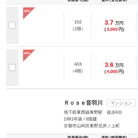
部屋番号(階)
賃料 (管理費等)
3.7
102
万
円
（1階）
(
3,000
円)
3.6
403
万
円
（4階）
(
4,000
円)
Ｒｏｓｅ音羽川
マンション
地下鉄東西線東野駅 徒歩6分
1981年築 / 6階建
京都市山科区東野北井ノ上町
部屋番号(階)
賃料 (管理費等)