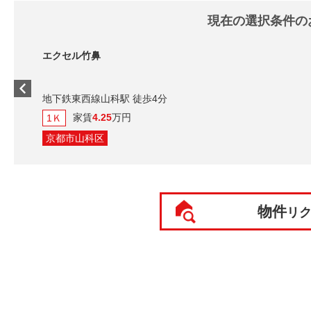
現在の選択条件の
セル竹鼻
鉄東西線山科駅 徒歩4分
家賃
4.25
万円
都市山科区
物件
リ