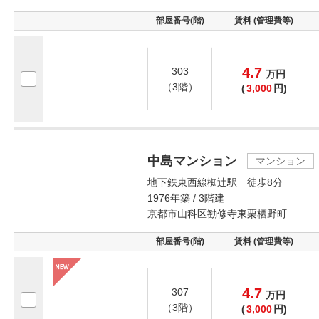
部屋番号(階)
賃料 (管理費等)
4.7
303
万
円
（3階）
(
3,000
円)
中島マンション
マンション
地下鉄東西線椥辻駅 徒歩8分
1976年築 / 3階建
京都市山科区勧修寺東栗栖野町
部屋番号(階)
賃料 (管理費等)
4.7
307
万
円
（3階）
(
3,000
円)