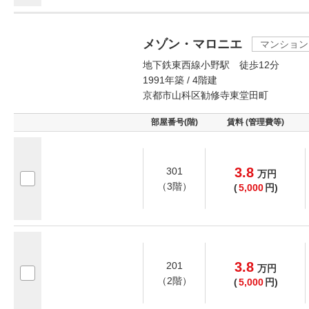
メゾン・マロニエ
マンション
地下鉄東西線小野駅 徒歩12分
1991年築 / 4階建
京都市山科区勧修寺東堂田町
部屋番号(階)
賃料 (管理費等)
3.8
301
万
円
（3階）
(
5,000
円)
3.8
201
万
円
（2階）
(
5,000
円)