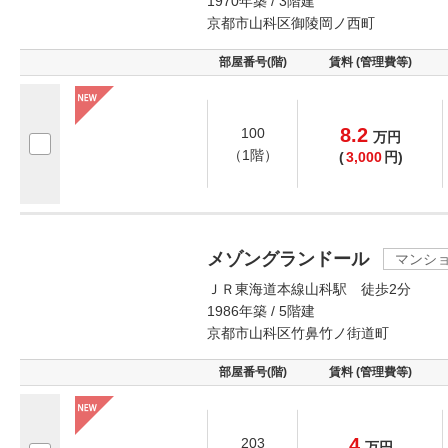
1970年築 / 3階建
京都市山科区御陵岡ノ西町
部屋番号(階)
賃料 (管理費等)
8.2
100
万
円
（1階）
(
3,000
円)
メゾングランドール
マンシ
ＪＲ東海道本線山科駅 徒歩2分
1986年築 / 5階建
京都市山科区竹鼻竹ノ街道町
部屋番号(階)
賃料 (管理費等)
4
203
万
円