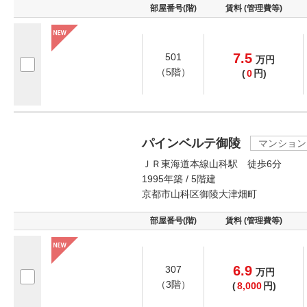
部屋番号(階)
賃料 (管理費等)
7.5
501
万
円
（5階）
(
0
円)
パインベルテ御陵
マンション
ＪＲ東海道本線山科駅 徒歩6分
1995年築 / 5階建
京都市山科区御陵大津畑町
部屋番号(階)
賃料 (管理費等)
6.9
307
万
円
（3階）
(
8,000
円)