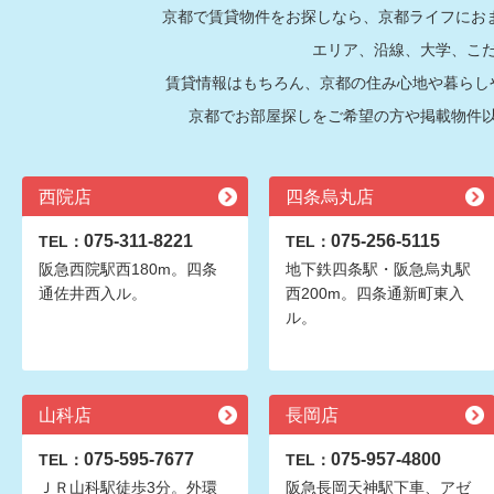
京都で賃貸物件をお探しなら、京都ライフにおま
エリア、沿線、大学、こ
賃貸情報はもちろん、京都の住み心地や暮らし
京都でお部屋探しをご希望の方や掲載物件
西院店
四条烏丸店
075-311-8221
075-256-5115
TEL：
TEL：
阪急西院駅西180m。四条
地下鉄四条駅・阪急烏丸駅
通佐井西入ル。
西200m。四条通新町東入
ル。
山科店
長岡店
075-595-7677
075-957-4800
TEL：
TEL：
ＪＲ山科駅徒歩3分。外環
阪急長岡天神駅下車、アゼ