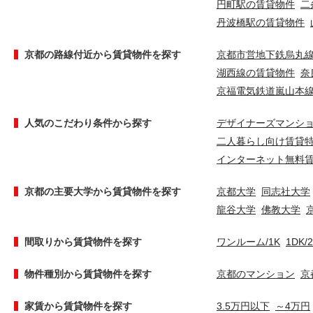
円町駅の賃貸物件
二
丹波橋駅の賃貸物件
京都の路線付近から賃貸物件を探す
京都市営地下鉄烏丸
湖西線の賃貸物件
奈
京福電気鉄道嵐山本
人気のこだわり条件から探す
デザイナーズマンシ
二人暮らし向け賃貸
インターネット無料
京都の主要大学から賃貸物件を探す
京都大学
同志社大学
龍谷大学
佛教大学
間取りから賃貸物件を探す
ワンルーム/1K
1DK/
物件種別から賃貸物件を探す
京都のマンション
京
家賃から賃貸物件を探す
3.5万円以下
～4万円