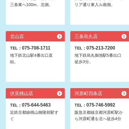
三条東へ100m、北側。
リア通り東入ル南側。
北山店
三条烏丸店
075-708-1711
075-213-7200
TEL：
TEL：
地下鉄北山駅4番出口直
地下鉄烏丸御池駅5番出口
結。
徒歩3分。
伏見桃山店
河原町四条店
075-644-5463
075-746-5992
TEL：
TEL：
近鉄京都線桃山御陵前駅す
阪急京都線京都河原町駅か
ぐ
ら河原町通を北へ徒歩4分