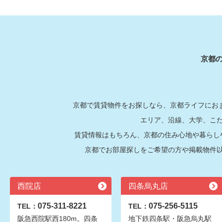
京都
京都で賃貸物件をお探しなら、京都ライフにおま
エリア、沿線、大学、こ
賃貸情報はもちろん、京都の住み心地や暮らし
京都でお部屋探しをご希望の方や掲載物件
西院店
四条烏丸店
075-311-8221
075-256-5115
TEL：
TEL：
阪急西院駅西180m。四条
地下鉄四条駅・阪急烏丸駅