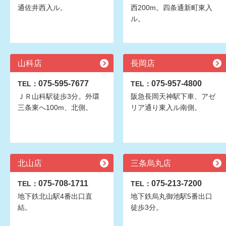
通佐井西入ル。
西200m。四条通新町東入
ル。
山科店
長岡店
075-595-7677
075-957-4800
TEL：
TEL：
ＪＲ山科駅徒歩3分。外環
阪急長岡天神駅下車、アゼ
三条東へ100m、北側。
リア通り東入ル南側。
北山店
三条烏丸店
075-708-1711
075-213-7200
TEL：
TEL：
地下鉄北山駅4番出口直
地下鉄烏丸御池駅5番出口
結。
徒歩3分。