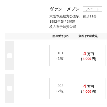
ヴァン メゾン
アパート
京阪本線枚方公園駅 徒歩11分
1992年築 / 2階建
枚方市伊加賀栄町
部屋番号(階)
賃料 (管理費等)
4
101
万
円
（1階）
(
4,000
円)
4
202
万
円
（2階）
(
4,000
円)