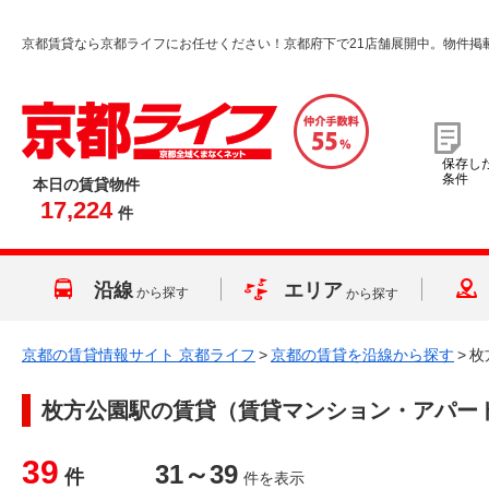
京都賃貸なら京都ライフにお任せください！京都府下で21店舗展開中。物件掲
保存し
条件
本日の賃貸物件
17,224
件
沿線
エリア
から探す
から探す
京都の賃貸情報サイト 京都ライフ
>
京都の賃貸を沿線から探す
>
枚
枚方公園駅
の賃貸（賃貸マンション・アパー
39
31～39
件
件を表示