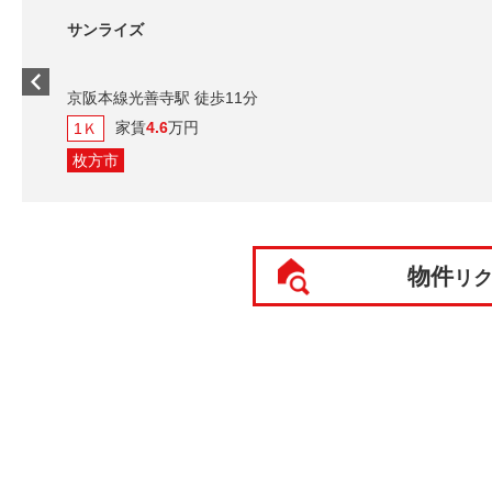
サンライズ
京阪本線光善寺駅 徒歩11分
家賃
4.6
万円
1Ｋ
枚方市
物件
リ