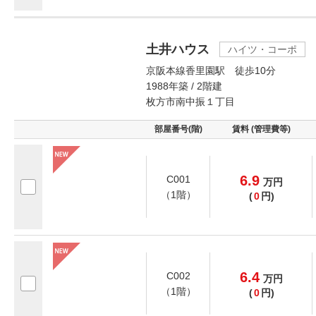
土井ハウス
ハイツ・コーポ
京阪本線香里園駅 徒歩10分
1988年築 / 2階建
枚方市南中振１丁目
部屋番号(階)
賃料 (管理費等)
6.9
C001
万
円
（1階）
(
0
円)
6.4
C002
万
円
（1階）
(
0
円)