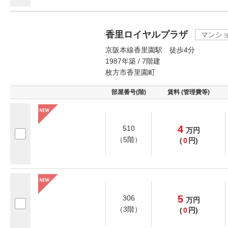
香里ロイヤルプラザ
マンシ
京阪本線香里園駅 徒歩4分
1987年築 / 7階建
枚方市香里園町
部屋番号(階)
賃料 (管理費等)
4
510
万
円
（5階）
(
0
円)
5
306
万
円
（3階）
(
0
円)