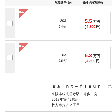
部屋番号(階)
賃料 (管理費等)
5.5
203
万
円
（2階）
(
4,300
円)
5.3
103
万
円
（2階）
(
4,300
円)
ｓａｉｎｔ－ｆｌｅｕｒ
ア
京阪本線光善寺駅 徒歩11分
2017年築 / 2階建
枚方市走谷２丁目