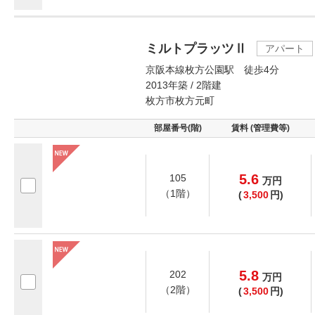
ミルトプラッツⅡ
アパート
京阪本線枚方公園駅 徒歩4分
2013年築 / 2階建
枚方市枚方元町
部屋番号(階)
賃料 (管理費等)
5.6
105
万
円
（1階）
(
3,500
円)
5.8
202
万
円
（2階）
(
3,500
円)