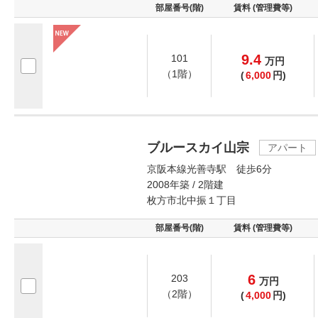
部屋番号(階)
賃料 (管理費等)
9.4
101
万
円
（1階）
(
6,000
円)
ブルースカイ山宗
アパート
京阪本線光善寺駅 徒歩6分
2008年築 / 2階建
枚方市北中振１丁目
部屋番号(階)
賃料 (管理費等)
6
203
万
円
（2階）
(
4,000
円)