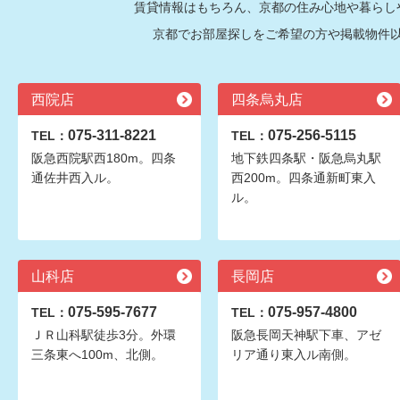
賃貸情報はもちろん、京都の住み心地や暮らし
京都でお部屋探しをご希望の方や掲載物件
西院店
四条烏丸店
075-311-8221
075-256-5115
TEL：
TEL：
阪急西院駅西180m。四条
地下鉄四条駅・阪急烏丸駅
通佐井西入ル。
西200m。四条通新町東入
ル。
山科店
長岡店
075-595-7677
075-957-4800
TEL：
TEL：
ＪＲ山科駅徒歩3分。外環
阪急長岡天神駅下車、アゼ
三条東へ100m、北側。
リア通り東入ル南側。