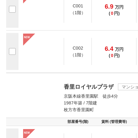
6.9
C001
万
円
（1階）
(
0
円)
6.4
C002
万
円
（1階）
(
0
円)
香里ロイヤルプラザ
マンシ
京阪本線香里園駅 徒歩4分
1987年築 / 7階建
枚方市香里園町
部屋番号(階)
賃料 (管理費等)