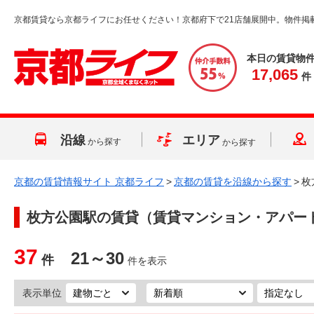
京都賃貸なら京都ライフにお任せください！京都府下で21店舗展開中。物件掲
本日の賃貸物
17,065
件
沿線
エリア
から探す
から探す
京都の賃貸情報サイト 京都ライフ
>
京都の賃貸を沿線から探す
>
枚
枚方公園駅
の賃貸（賃貸マンション・アパー
37
21～30
件
件を表示
表示単位