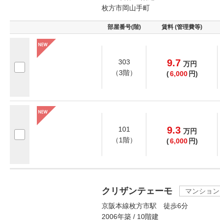
枚方市岡山手町
部屋番号(階)
賃料 (管理費等)
9.7
303
万
円
（3階）
(
6,000
円)
9.3
101
万
円
（1階）
(
6,000
円)
クリザンテェーモ
マンション
京阪本線枚方市駅 徒歩6分
2006年築 / 10階建