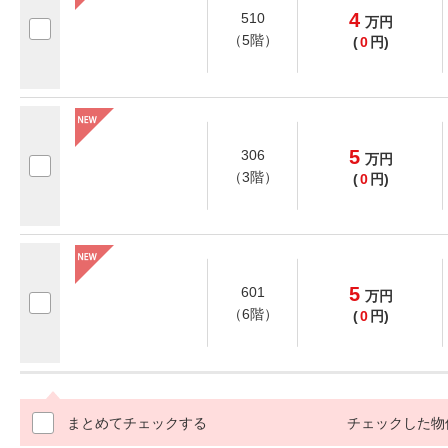
4
510
万
円
（5階）
(
0
円)
5
306
万
円
（3階）
(
0
円)
5
601
万
円
（6階）
(
0
円)
まとめてチェックする
チェックした物