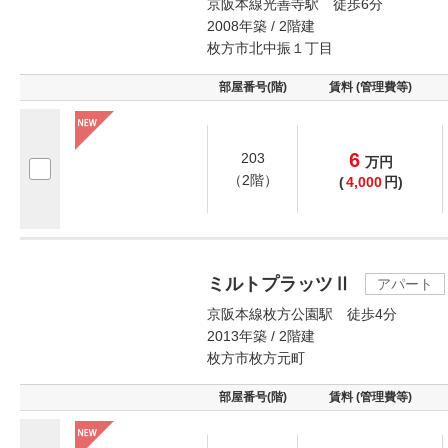
京阪本線光善寺駅 徒歩6分
2008年築 / 2階建
枚方市北中振１丁目
部屋番号(階)
賃料 (管理費等)
6
203
万
円
（2階）
(
4,000
円)
ミルトプラッツⅡ
アパート
京阪本線枚方公園駅 徒歩4分
2013年築 / 2階建
枚方市枚方元町
部屋番号(階)
賃料 (管理費等)