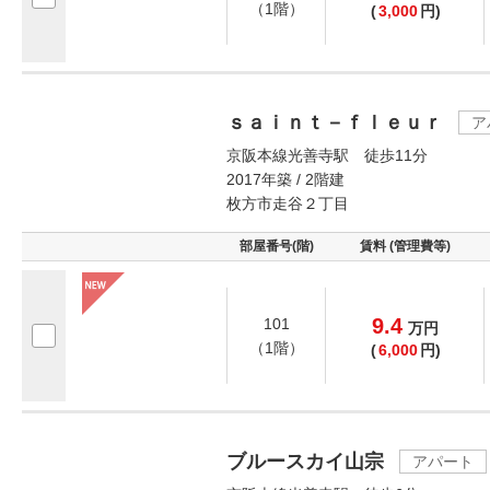
（1階）
(
3,000
円)
ｓａｉｎｔ－ｆｌｅｕｒ
ア
京阪本線光善寺駅 徒歩11分
2017年築 / 2階建
枚方市走谷２丁目
部屋番号(階)
賃料 (管理費等)
9.4
101
万
円
（1階）
(
6,000
円)
ブルースカイ山宗
アパート