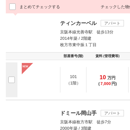
まとめてチェックする
チェックした物
ティンカーベル
アパート
京阪本線光善寺駅 徒歩13分
2014年築 / 2階建
枚方市東中振１丁目
部屋番号(階)
賃料 (管理費等)
10
101
万
円
（1階）
(
7,000
円)
ドミール岡山手
アパート
京阪本線枚方市駅 徒歩7分
2000年築 / 3階建