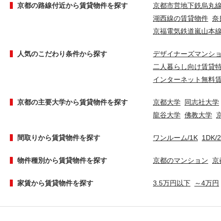
京都の路線付近から賃貸物件を探す
京都市営地下鉄烏丸
湖西線の賃貸物件
奈
京福電気鉄道嵐山本
人気のこだわり条件から探す
デザイナーズマンシ
二人暮らし向け賃貸
インターネット無料
京都の主要大学から賃貸物件を探す
京都大学
同志社大学
龍谷大学
佛教大学
間取りから賃貸物件を探す
ワンルーム/1K
1DK/
物件種別から賃貸物件を探す
京都のマンション
京
家賃から賃貸物件を探す
3.5万円以下
～4万円