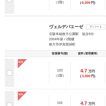
（1階）
(
6,000
円)
ヴェルデパエーゼ
アパート
京阪本線枚方公園駅 徒歩9分
2004年築 / 2階建
枚方市伊加賀緑町
部屋番号(階)
賃料 (管理費等)
4.7
103
万
円
（1階）
(
3,000
円)
4.7
102
万
円