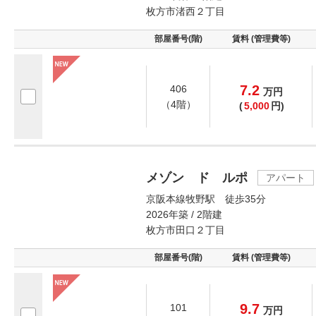
枚方市渚西２丁目
部屋番号(階)
賃料 (管理費等)
7.2
406
万
円
（4階）
(
5,000
円)
メゾン ド ルポ
アパート
京阪本線牧野駅 徒歩35分
2026年築 / 2階建
枚方市田口２丁目
部屋番号(階)
賃料 (管理費等)
9.7
101
万
円