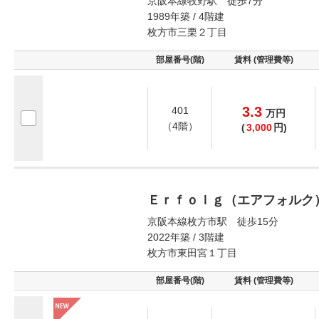
京阪本線牧野駅 徒歩7分
1989年築 / 4階建
枚方市三栗２丁目
部屋番号(階)
賃料 (管理費等)
3.3
401
万
円
（4階）
(
3,000
円)
Ｅｒｆｏｌｇ（エアフォルク
京阪本線枚方市駅 徒歩15分
2022年築 / 3階建
枚方市東田宮１丁目
部屋番号(階)
賃料 (管理費等)