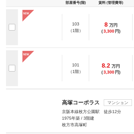
部屋番号(階)
賃料 (管理費等)
8
103
万
円
（1階）
(
3,300
円)
8.2
101
万
円
（1階）
(
3,300
円)
高塚コーポラス
マンション
京阪本線枚方公園駅 徒歩12分
1975年築 / 3階建
枚方市高塚町