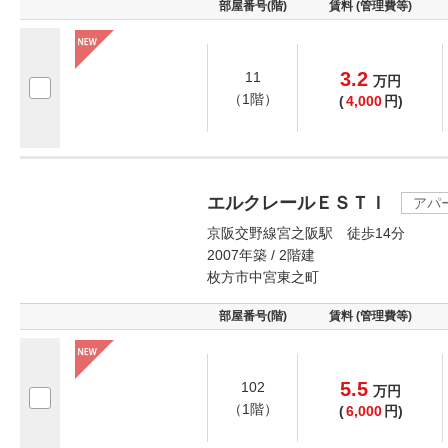
部屋番号(階)
賃料 (管理費等)
3.2
11
万
円
（1階）
(
4,000
円)
エルクレールＥＳＴＩ
アパ
京阪交野線宮之阪駅 徒歩14分
2007年築 / 2階建
枚方市中宮東之町
部屋番号(階)
賃料 (管理費等)
5.5
102
万
円
（1階）
(
6,000
円)