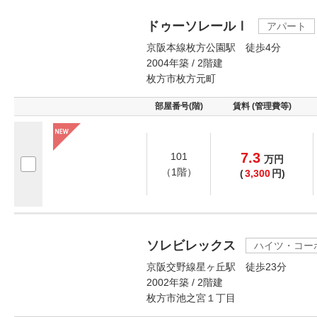
ドゥーソレールⅠ
アパート
京阪本線枚方公園駅 徒歩4分
2004年築 / 2階建
枚方市枚方元町
部屋番号(階)
賃料 (管理費等)
7.3
101
万
円
（1階）
(
3,300
円)
ソレビレックス
ハイツ・コー
京阪交野線星ヶ丘駅 徒歩23分
2002年築 / 2階建
枚方市池之宮１丁目