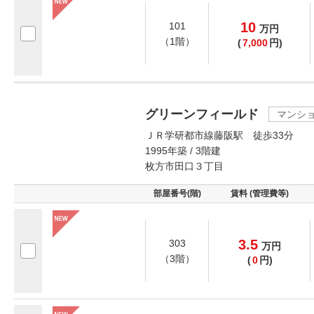
10
101
万
円
（1階）
(
7,000
円)
グリーンフィールド
マンシ
ＪＲ学研都市線藤阪駅 徒歩33分
1995年築 / 3階建
枚方市田口３丁目
部屋番号(階)
賃料 (管理費等)
3.5
303
万
円
（3階）
(
0
円)