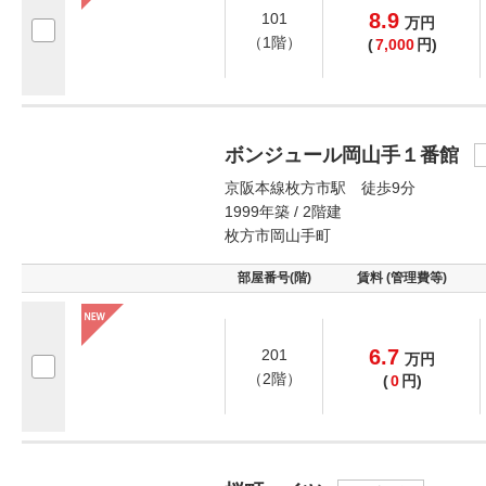
8.9
101
万
円
（1階）
(
7,000
円)
ボンジュール岡山手１番館
京阪本線枚方市駅 徒歩9分
1999年築 / 2階建
枚方市岡山手町
部屋番号(階)
賃料 (管理費等)
6.7
201
万
円
（2階）
(
0
円)