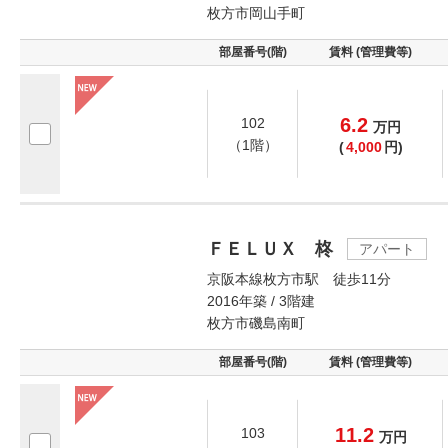
枚方市岡山手町
部屋番号(階)
賃料 (管理費等)
6.2
102
万
円
（1階）
(
4,000
円)
ＦＥＬＵＸ 柊
アパート
京阪本線枚方市駅 徒歩11分
2016年築 / 3階建
枚方市磯島南町
部屋番号(階)
賃料 (管理費等)
11.2
103
万
円