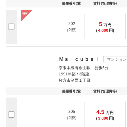
部屋番号(階)
賃料 (管理費等)
5
202
万
円
（2階）
(
4,000
円)
Ｍｓ ｃｕｂｅⅠ
マンション
京阪本線御殿山駅 徒歩6分
1991年築 / 3階建
枚方市渚西１丁目
部屋番号(階)
賃料 (管理費等)
4.5
205
万
円
（2階）
(
3,000
円)