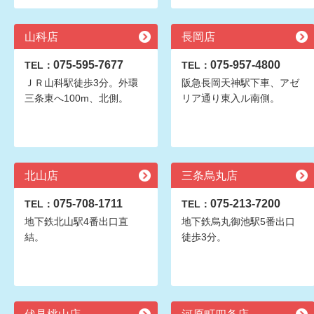
山科店
長岡店
075-595-7677
075-957-4800
TEL：
TEL：
ＪＲ山科駅徒歩3分。外環
阪急長岡天神駅下車、アゼ
三条東へ100m、北側。
リア通り東入ル南側。
北山店
三条烏丸店
075-708-1711
075-213-7200
TEL：
TEL：
地下鉄北山駅4番出口直
地下鉄烏丸御池駅5番出口
結。
徒歩3分。