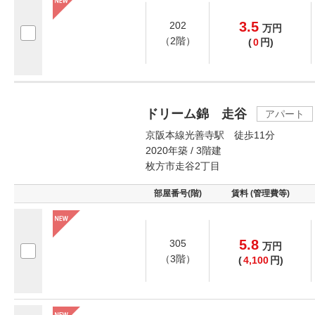
3.5
202
万
円
（2階）
(
0
円)
ドリーム錦 走谷
アパート
京阪本線光善寺駅 徒歩11分
2020年築 / 3階建
枚方市走谷2丁目
部屋番号(階)
賃料 (管理費等)
5.8
305
万
円
（3階）
(
4,100
円)