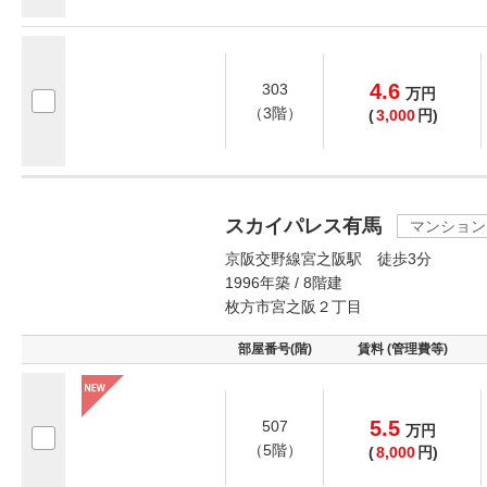
4.6
303
万
円
（3階）
(
3,000
円)
スカイパレス有馬
マンション
京阪交野線宮之阪駅 徒歩3分
1996年築 / 8階建
枚方市宮之阪２丁目
部屋番号(階)
賃料 (管理費等)
5.5
507
万
円
（5階）
(
8,000
円)