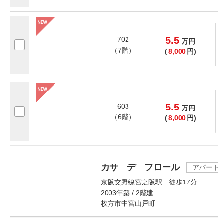
5.5
702
万
円
（7階）
(
8,000
円)
5.5
603
万
円
（6階）
(
8,000
円)
カサ デ フロール
アパー
京阪交野線宮之阪駅 徒歩17分
2003年築 / 2階建
枚方市中宮山戸町