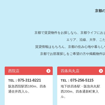
京都
京都で賃貸物件をお探しなら、京都ライフにおま
エリア、沿線、大学、こ
賃貸情報はもちろん、京都の住み心地や暮らし
京都でお部屋探しをご希望の方や掲載物件
西院店
四条烏丸店
075-311-8221
075-256-5115
TEL：
TEL：
阪急西院駅西180m。四条
地下鉄四条駅・阪急烏丸駅
通佐井西入ル。
西200m。四条通新町東入
ル。