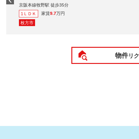
京阪本線牧野駅 徒歩35分
家賃
9.7
万円
1ＬＤＫ
枚方市
物件
リ