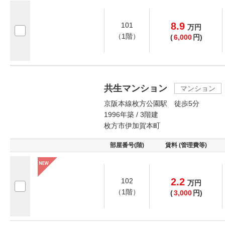
8.9
101
万
円
（1階）
(
6,000
円)
共生マンション
マンション
京阪本線枚方公園駅 徒歩5分
1996年築 / 3階建
枚方市伊加賀本町
部屋番号(階)
賃料 (管理費等)
2.2
102
万
円
（1階）
(
3,000
円)