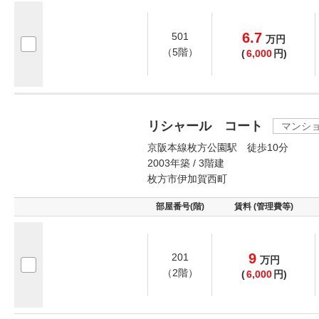
6.7
501
万
円
（5階）
(
6,000
円)
リシャール コート
マンシ
京阪本線枚方公園駅 徒歩10分
2003年築 / 3階建
枚方市伊加賀西町
部屋番号(階)
賃料 (管理費等)
9
201
万
円
（2階）
(
6,000
円)