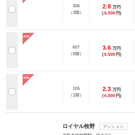
2.9
306
万
円
（3階）
(
6,500
円)
3.6
607
万
円
（6階）
(
6,500
円)
2.3
105
万
円
（1階）
(
6,500
円)
ロイヤル牧野
マンション