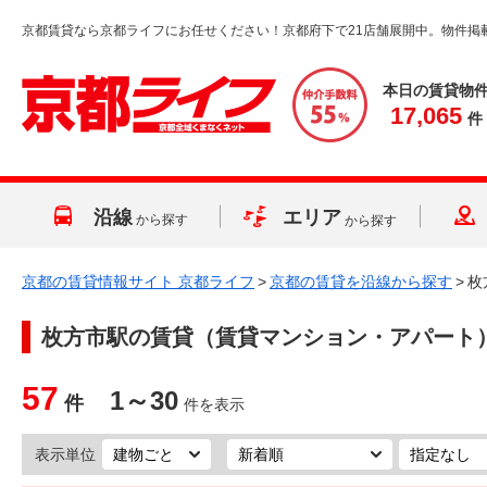
京都賃貸なら京都ライフにお任せください！京都府下で21店舗展開中。物件掲
本日の賃貸物
17,065
件
沿線
エリア
から探す
から探す
京都の賃貸情報サイト 京都ライフ
>
京都の賃貸を沿線から探す
>
枚
枚方市駅
の賃貸（賃貸マンション・アパート
57
1～30
件
件を表示
表示単位