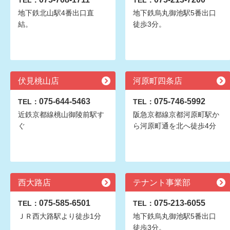
TEL：
TEL：
地下鉄北山駅4番出口直
地下鉄烏丸御池駅5番出口
結。
徒歩3分。
伏見桃山店
河原町四条店
075-644-5463
075-746-5992
TEL：
TEL：
近鉄京都線桃山御陵前駅す
阪急京都線京都河原町駅か
ぐ
ら河原町通を北へ徒歩4分
西大路店
テナント事業部
075-585-6501
075-213-6055
TEL：
TEL：
ＪＲ西大路駅より徒歩1分
地下鉄烏丸御池駅5番出口
徒歩3分。