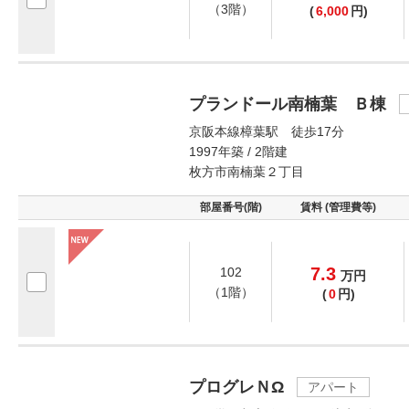
（3階）
(
6,000
円)
プランドール南楠葉 Ｂ棟
京阪本線樟葉駅 徒歩17分
1997年築 / 2階建
枚方市南楠葉２丁目
部屋番号(階)
賃料 (管理費等)
7.3
102
万
円
（1階）
(
0
円)
プログレＮΩ
アパート