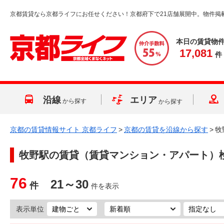
京都賃貸なら京都ライフにお任せください！京都府下で21店舗展開中。物件掲
本日の賃貸物
17,081
件
沿線
エリア
から探す
から探す
京都の賃貸情報サイト 京都ライフ
>
京都の賃貸を沿線から探す
>
牧
牧野駅
の賃貸（賃貸マンション・アパート）
76
21～30
件
件を表示
表示単位