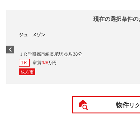
現在の選択条件の
ジュ メゾン
ＪＲ学研都市線長尾駅 徒歩38分
家賃
4.9
万円
1Ｋ
枚方市
物件
リ