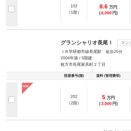
8.6
102
万
円
（1階）
(
6,000
円)
グランシャリオ長尾Ⅰ
マン
ＪＲ学研都市線長尾駅 徒歩25分
2004年築 / 5階建
枚方市長尾家具町２丁目
部屋番号(階)
賃料 (管理費等)
5
202
万
円
（2階）
(
3,000
円)