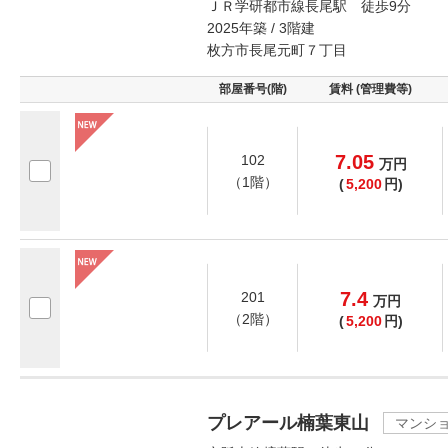
ＪＲ学研都市線長尾駅 徒歩9分
2025年築 / 3階建
枚方市長尾元町７丁目
部屋番号(階)
賃料 (管理費等)
7.05
102
万
円
（1階）
(
5,200
円)
7.4
201
万
円
（2階）
(
5,200
円)
プレアール楠葉東山
マンシ