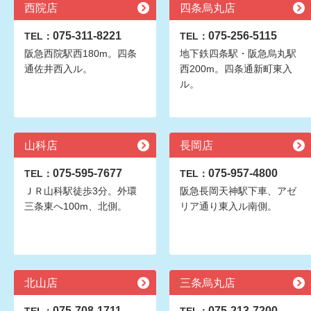
西院店
四条烏丸店
075-311-8221
075-256-5115
TEL：
TEL：
阪急西院駅西180m。四条
地下鉄四条駅・阪急烏丸駅
通佐井西入ル。
西200m。四条通新町東入
ル。
山科店
長岡店
075-595-7677
075-957-4800
TEL：
TEL：
ＪＲ山科駅徒歩3分。外環
阪急長岡天神駅下車、アゼ
三条東へ100m、北側。
リア通り東入ル南側。
北山店
三条烏丸店
075-708-1711
075-213-7200