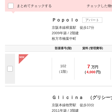
まとめてチェックする
チェックした物
Ｐｏｐｏｌｏ
アパート
京阪本線樟葉駅 徒歩17分
2009年築 / 2階建
枚方市楠葉中町
部屋番号(階)
賃料 (管理費等)
7
102
万
円
（1階）
(
4,000
円)
Ｇｌｉｃｉｎａ （グリシー
京阪本線牧野駅 徒歩33分
2011年築 / 3階建