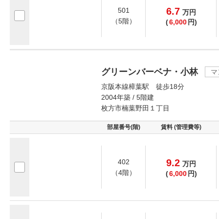
6.7
501
万
円
（5階）
(
6,000
円)
グリーンバーベナ・小林
マ
京阪本線樟葉駅 徒歩18分
2004年築 / 5階建
枚方市楠葉野田１丁目
部屋番号(階)
賃料 (管理費等)
9.2
402
万
円
（4階）
(
6,000
円)