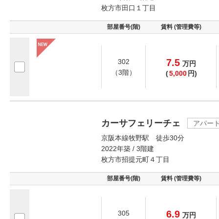
枚方市田口１丁目
部屋番号(階)
賃料 (管理費等)
7.5
302
万
円
（3階）
(
5,000
円)
カーサフェリーチェ
アパー
京阪本線牧野駅 徒歩30分
2022年築 / 3階建
枚方市招提元町４丁目
部屋番号(階)
賃料 (管理費等)
6.9
305
万
円