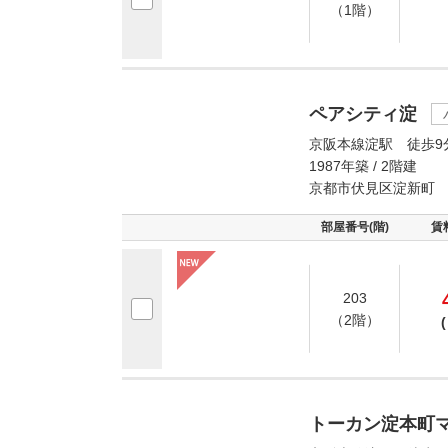
（1階）
ペアシティ淀
京阪本線淀駅 徒歩9
1987年築 / 2階建
京都市伏見区淀新町
部屋番号(階)
賃
203
（2階）
(
トーカン淀本町