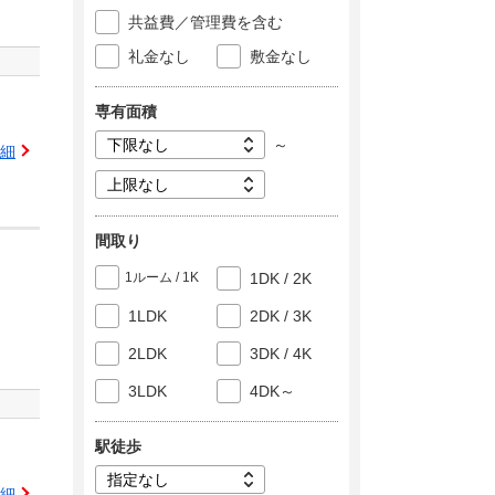
共益費／管理費を含む
礼金なし
敷金なし
専有面積
～
細
間取り
1ルーム / 1K
1DK / 2K
1LDK
2DK / 3K
2LDK
3DK / 4K
3LDK
4DK～
駅徒歩
細