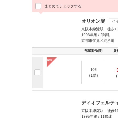
まとめてチェックする
オリオン淀
ハ
京阪本線淀駅 徒歩1
1993年築 / 2階建
京都市伏見区納所町
部屋番号(階)
賃
106
（1階）
(
ディオフェルテ
京阪本線淀駅 徒歩1
1995年築 / 11階建