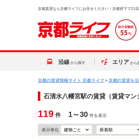
京都賃貸なら京都ライフにお任せください！京都府下で21
沿線
エリア
から探す
から
京都の賃貸情報サイト 京都ライフ
>
京都の賃貸を沿
石清水八幡宮駅
の賃貸（賃貸マン
119
1～30
件
件を表示
表示単位