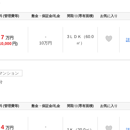
町
料 (管理費等)
敷金・保証金/礼金
間取り(専有面積)
お気に入り
7
-
3ＬＤＫ（60.0
万
円
詳
10万円
㎡）
10,000
円)
マンション
分
料 (管理費等)
敷金・保証金/礼金
間取り(専有面積)
お気に入り
4
-
万
円
1Ｋ（20.0㎡）
詳