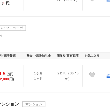
-
(
0
円)
ハイツ・コーポ
分
料 (管理費等)
敷金・保証金/礼金
間取り(専有面積)
お気に入り
4.5
1ヶ月
2ＤＫ（36.45
万
円
詳
1ヶ月
㎡）
2,000
円)
マンション
マンション