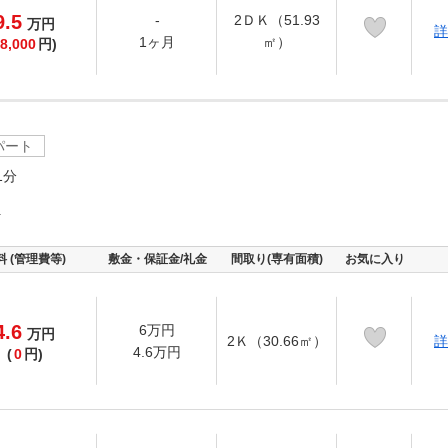
9.5
-
2ＤＫ（51.93
万
円
詳
1ヶ月
㎡）
8,000
円)
パート
1分
町
料 (管理費等)
敷金・保証金/礼金
間取り(専有面積)
お気に入り
4.6
6万円
万
円
2Ｋ（30.66㎡）
詳
4.6万円
(
0
円)