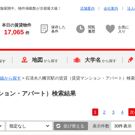
店舗展開中。物件掲載数が京都最大級！
店舗案内
会社案内
法人
本日の賃貸物件
保存した
閲覧
お気に
17,065
条件
履歴
入り
件
地図
大学名
から探す
から探す
探す
線から探す
>
石清水八幡宮駅の賃貸（賃貸マンション・アパート）検索
ション・アパート）検索結果
1
2
3
4
次
並び替える
表示件数