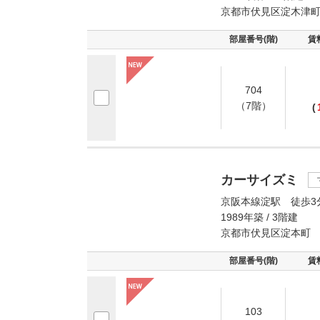
京都市伏見区淀木津
部屋番号(階)
賃
704
（7階）
(
カーサイズミ
京阪本線淀駅 徒歩3
1989年築 / 3階建
京都市伏見区淀本町
部屋番号(階)
賃
103