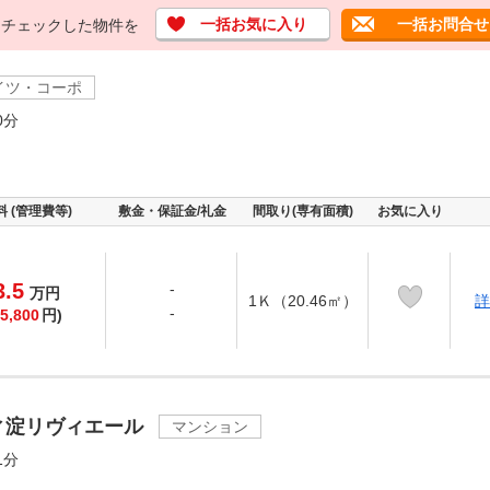
一括お気に入り
一括お問合せ
チェックした物件を
イツ・コーポ
0分
料 (管理費等)
敷金・保証金/礼金
間取り(専有面積)
お気に入り
3.5
-
万
円
1Ｋ（20.46㎡）
詳
-
5,800
円)
ィ淀リヴィエール
マンション
1分