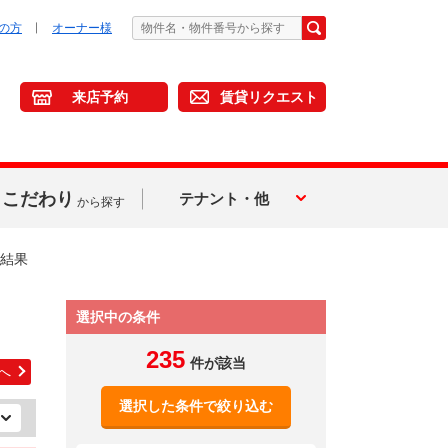
の方
オーナー様
来店予約
賃貸リクエスト
こだわり
テナント・他
から探す
結果
選択中の条件
235
件が該当
へ
選択した条件で絞り込む