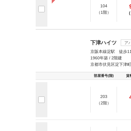
104
（1階）
(
下津ハイツ
ア
京阪本線淀駅 徒歩1
1960年築 / 2階建
京都市伏見区淀下津
部屋番号(階)
賃
203
（2階）