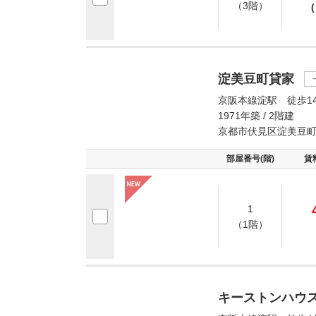
（3階）
(
淀美豆町貸家
京阪本線淀駅 徒歩1
1971年築 / 2階建
京都市伏見区淀美豆
部屋番号(階)
賃
1
（1階）
キーストンハウ