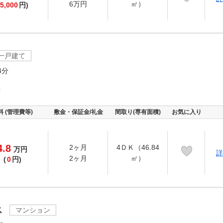
6万円
㎡）
5,000
円)
一戸建て
4分
町
料 (管理費等)
敷金・保証金/礼金
間取り(専有面積)
お気に入り
4.8
2ヶ月
4ＤＫ（46.84
万
円
詳
2ヶ月
㎡）
(
0
円)
ス
マンション