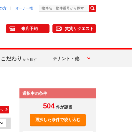
の方
オーナー様
来店予約
賃貸リクエスト
こだわり
テナント・他
から探す
選択中の条件
504
件が該当
へ
選択した条件で絞り込む