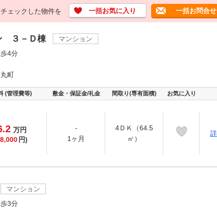
一括お気に入り
一括お問合せ
チェックした物件を
ン ３－Ｄ棟
マンション
歩4分
ノ丸町
料 (管理費等)
敷金・保証金/礼金
間取り(専有面積)
お気に入り
6.2
-
4ＤＫ（64.5
万
円
詳
1ヶ月
㎡）
8,000
円)
マンション
歩3分