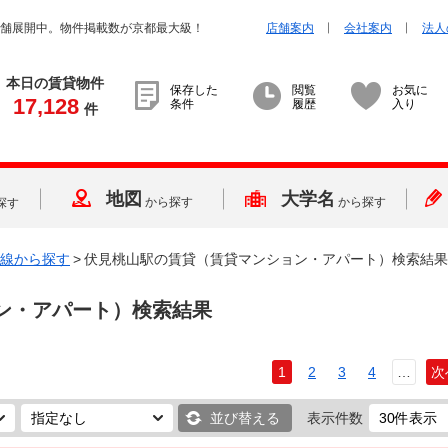
店舗展開中。物件掲載数が京都最大級！
店舗案内
会社案内
法人
本日の賃貸物件
保存した
閲覧
お気に
17,128
条件
履歴
入り
件
地図
大学名
から探す
から探す
探す
線から探す
>
伏見桃山駅の賃貸（賃貸マンション・アパート）検索結果
ン・アパート）検索結果
1
2
3
4
…
次
並び替える
表示件数