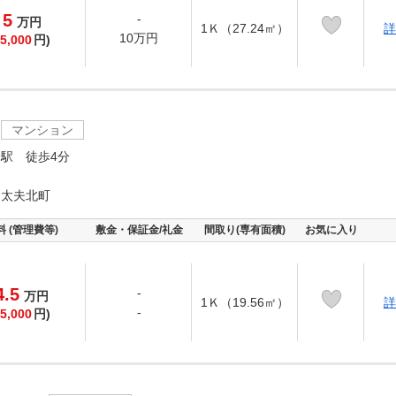
5
-
万
円
1Ｋ（27.24㎡）
詳
10万円
5,000
円)
マンション
駅 徒歩4分
島太夫北町
料 (管理費等)
敷金・保証金/礼金
間取り(専有面積)
お気に入り
4.5
-
万
円
1Ｋ（19.56㎡）
詳
-
5,000
円)