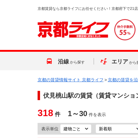
京都賃貸なら京都ライフにお任せください！京都府下で21
沿線
エリア
から探す
から
京都の賃貸情報サイト 京都ライフ
>
京都の賃貸を沿
伏見桃山駅
の賃貸（賃貸マンショ
318
1～30
件
件を表示
表示単位