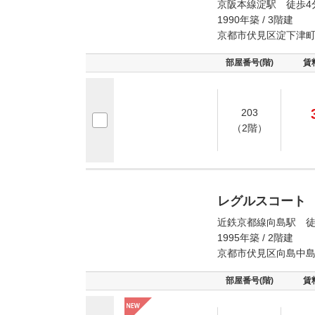
京阪本線淀駅 徒歩4
1990年築 / 3階建
京都市伏見区淀下津
部屋番号(階)
賃
203
（2階）
レグルスコート
近鉄京都線向島駅 徒
1995年築 / 2階建
京都市伏見区向島中
部屋番号(階)
賃