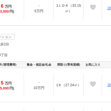
6
-
1ＬＤＫ（33.15
万
円
詳
5万円
㎡）
3,000
円)
ンション
歩2分
0丁目
料 (管理費等)
敷金・保証金/礼金
間取り(専有面積)
お気に入り
5
-
万
円
1Ｋ（27.24㎡）
詳
10万円
5,000
円)