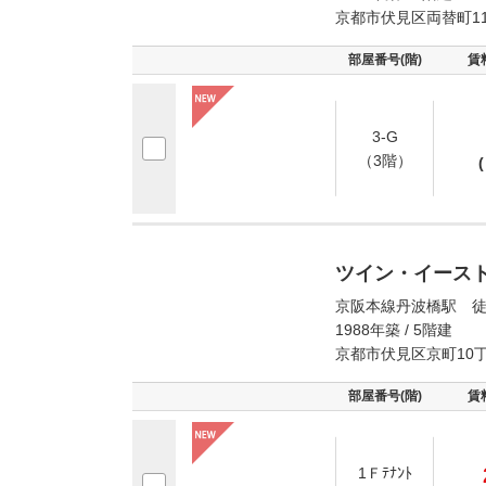
京都市伏見区両替町1
部屋番号(階)
賃
3-G
（3階）
(
ツイン・イース
京阪本線丹波橋駅 徒
1988年築 / 5階建
京都市伏見区京町10
部屋番号(階)
賃
1Ｆﾃﾅﾝﾄ