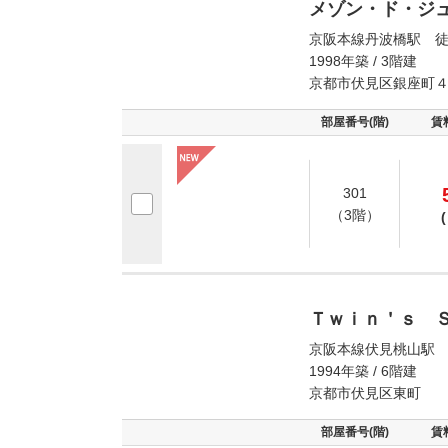
メゾン・ド・ジ
京阪本線丹波橋駅 徒
1998年築 / 3階建
京都市伏見区銀座町
部屋番号(階)
賃
301
（3階）
(
Ｔｗｉｎ＇ｓ 
京阪本線伏見桃山駅 
1994年築 / 6階建
京都市伏見区東町
部屋番号(階)
賃