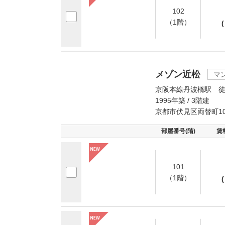
102
（1階）
(
メゾン近松
マ
京阪本線丹波橋駅 徒
1995年築 / 3階建
京都市伏見区両替町1
部屋番号(階)
賃
101
（1階）
(