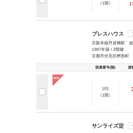
（1階）
(
ブレスハウス
京阪本線丹波橋駅 徒
1987年築 / 2階建
京都市伏見区桝形町
部屋番号(階)
賃
101
（1階）
サンライズ淀