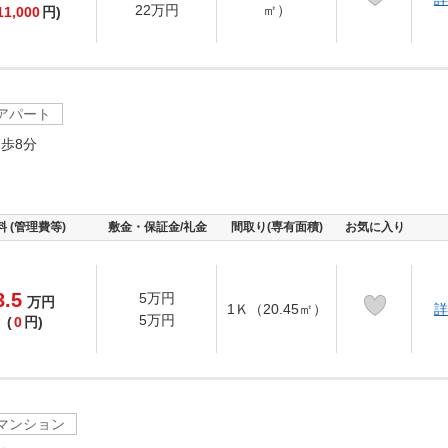
22万円
㎡）
11,000
円)
アパート
歩8分
料 (管理費等)
敷金・保証金/礼金
間取り(専有面積)
お気に入り
3.5
5万円
万
円
1Ｋ（20.45㎡）
詳
5万円
(
0
円)
マンション