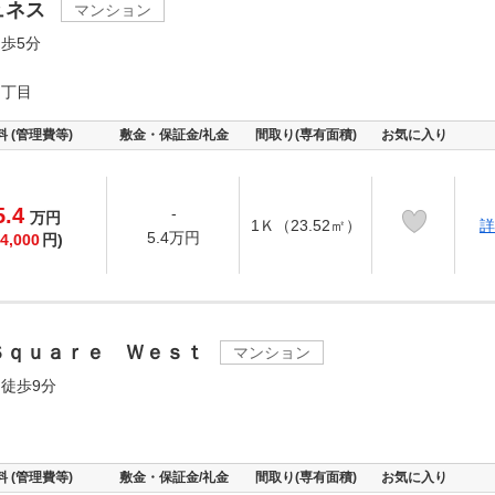
ュネス
マンション
歩5分
４丁目
料 (管理費等)
敷金・保証金/礼金
間取り(専有面積)
お気に入り
5.4
-
万
円
1Ｋ（23.52㎡）
詳
5.4万円
4,000
円)
Ｓｑｕａｒｅ Ｗｅｓｔ
マンション
徒歩9分
料 (管理費等)
敷金・保証金/礼金
間取り(専有面積)
お気に入り