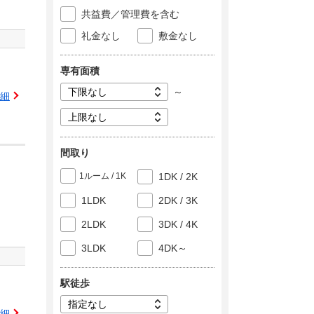
共益費／管理費を含む
礼金なし
敷金なし
専有面積
～
細
間取り
1ルーム / 1K
1DK / 2K
1LDK
2DK / 3K
2LDK
3DK / 4K
3LDK
4DK～
駅徒歩
細