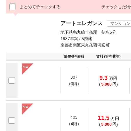
まとめてチェックする
チェックした物
アートエレガンス
マンション
地下鉄烏丸線十条駅 徒歩5分
1987年築 / 5階建
京都市南区東九条西河辺町
部屋番号(階)
賃料 (管理費等)
9.3
307
万
円
（3階）
(
5,000
円)
11.5
403
万
円
（4階）
(
5,000
円)