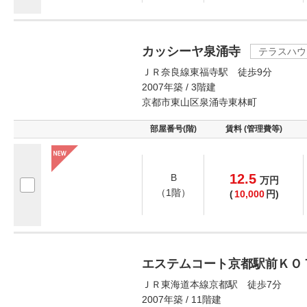
カッシーヤ泉涌寺
テラスハウ
ＪＲ奈良線東福寺駅 徒歩9分
2007年築 / 3階建
京都市東山区泉涌寺東林町
部屋番号(階)
賃料 (管理費等)
12.5
B
万
円
（1階）
(
10,000
円)
エステムコート京都駅前ＫＯ
ＪＲ東海道本線京都駅 徒歩7分
2007年築 / 11階建