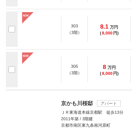
8.1
303
万
円
（3階）
(
8,000
円)
8
305
万
円
（3階）
(
8,000
円)
京かも川桜邸
アパート
ＪＲ東海道本線京都駅 徒歩13分
2011年築 / 3階建
京都市南区東九条南河原町