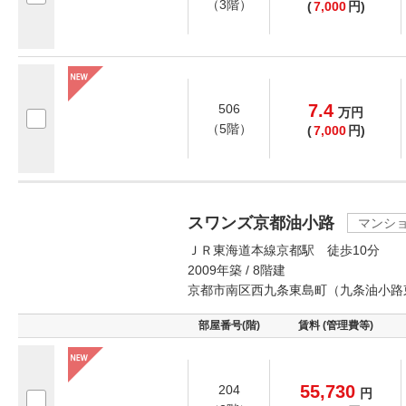
（3階）
(
7,000
円)
7.4
506
万
円
（5階）
(
7,000
円)
スワンズ京都油小路
マンシ
ＪＲ東海道本線京都駅 徒歩10分
2009年築 / 8階建
京都市南区西九条東島町（九条油小路
部屋番号(階)
賃料 (管理費等)
55,730
204
円