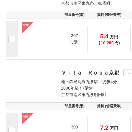
京都市南区東九条上御霊町
部屋番号(階)
賃料 (管理費等)
5.4
307
万
円
（3階）
(
10,290
円)
Ｖｉｔａ Ｒｏｓａ京都
マ
地下鉄烏丸線九条駅 徒歩4分
2006年築 / 7階建
京都市南区東九条明田町
部屋番号(階)
賃料 (管理費等)
7.2
303
万
円