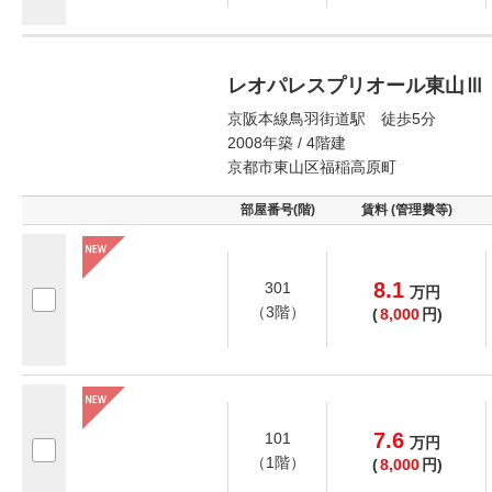
レオパレスプリオール東山Ⅲ
京阪本線鳥羽街道駅 徒歩5分
2008年築 / 4階建
京都市東山区福稲高原町
部屋番号(階)
賃料 (管理費等)
8.1
301
万
円
（3階）
(
8,000
円)
7.6
101
万
円
（1階）
(
8,000
円)