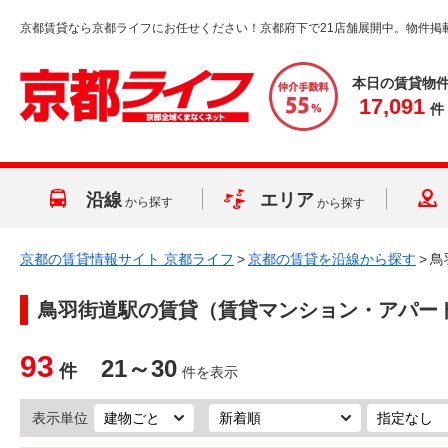
京都賃貸なら京都ライフにお任せください！京都府下で21店舗展開中。物件掲
本日の賃貸物
17,091
件
沿線
エリア
から探す
から探す
京都の賃貸情報サイト 京都ライフ
>
京都の賃貸を沿線から探す
>
鳥
鳥羽街道駅
の賃貸（賃貸マンション・アパー
93
21～30
件
件を表示
表示単位