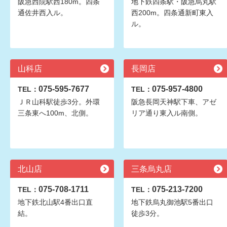
阪急西院駅西180m。四条
地下鉄四条駅・阪急烏丸駅
通佐井西入ル。
西200m。四条通新町東入
ル。
山科店
長岡店
075-595-7677
075-957-4800
TEL：
TEL：
ＪＲ山科駅徒歩3分。外環
阪急長岡天神駅下車、アゼ
三条東へ100m、北側。
リア通り東入ル南側。
北山店
三条烏丸店
075-708-1711
075-213-7200
TEL：
TEL：
地下鉄北山駅4番出口直
地下鉄烏丸御池駅5番出口
結。
徒歩3分。