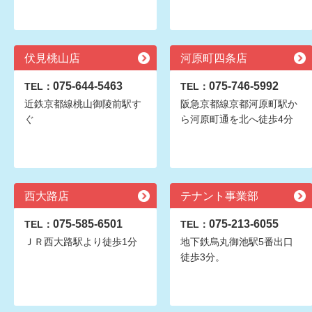
伏見桃山店
河原町四条店
075-644-5463
075-746-5992
TEL：
TEL：
近鉄京都線桃山御陵前駅す
阪急京都線京都河原町駅か
ぐ
ら河原町通を北へ徒歩4分
西大路店
テナント事業部
075-585-6501
075-213-6055
TEL：
TEL：
ＪＲ西大路駅より徒歩1分
地下鉄烏丸御池駅5番出口
徒歩3分。