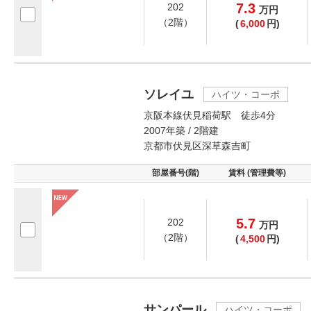
7.3
202
万
円
（2階）
(
6,000
円)
ソレイユ
ハイツ・コーポ
京阪本線伏見稲荷駅 徒歩4分
2007年築 / 2階建
京都市伏見区深草森吉町
部屋番号(階)
賃料 (管理費等)
5.7
202
万
円
（2階）
(
4,500
円)
サンパール
ハイツ・コーポ