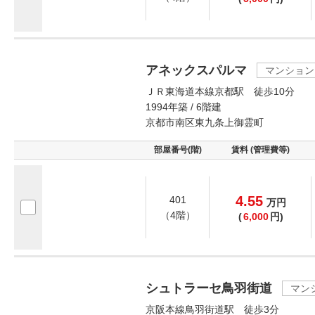
アネックスパルマ
マンション
ＪＲ東海道本線京都駅 徒歩10分
1994年築 / 6階建
京都市南区東九条上御霊町
部屋番号(階)
賃料 (管理費等)
4.55
401
万
円
（4階）
(
6,000
円)
シュトラーセ鳥羽街道
マン
京阪本線鳥羽街道駅 徒歩3分