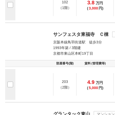
3.8
102
万
円
（1階）
(
3,000
円)
サンフェスタ東福寺 Ｃ棟
京阪本線鳥羽街道駅 徒歩3分
1993年築 / 3階建
京都市東山区本町19丁目
部屋番号(階)
賃料 (管理費等)
4.9
203
万
円
（2階）
(
5,000
円)
グランタック東山
マンション