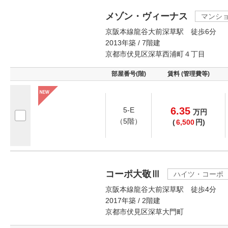
メゾン・ヴィーナス
マンシ
京阪本線龍谷大前深草駅 徒歩6分
2013年築 / 7階建
京都市伏見区深草西浦町４丁目
部屋番号(階)
賃料 (管理費等)
6.35
5-E
万
円
（5階）
(
6,500
円)
コーポ大敬Ⅲ
ハイツ・コーポ
京阪本線龍谷大前深草駅 徒歩4分
2017年築 / 2階建
京都市伏見区深草大門町