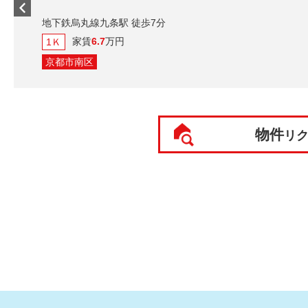
地下鉄烏丸線九条駅 徒歩7分
家賃
6.7
万円
1Ｋ
京都市南区
物件
リ