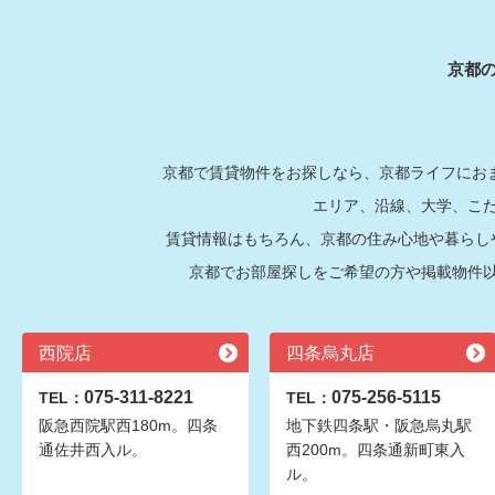
京都
京都で賃貸物件をお探しなら、京都ライフにおま
エリア、沿線、大学、こ
賃貸情報はもちろん、京都の住み心地や暮らし
京都でお部屋探しをご希望の方や掲載物件
西院店
四条烏丸店
075-311-8221
075-256-5115
TEL：
TEL：
阪急西院駅西180m。四条
地下鉄四条駅・阪急烏丸駅
通佐井西入ル。
西200m。四条通新町東入
ル。