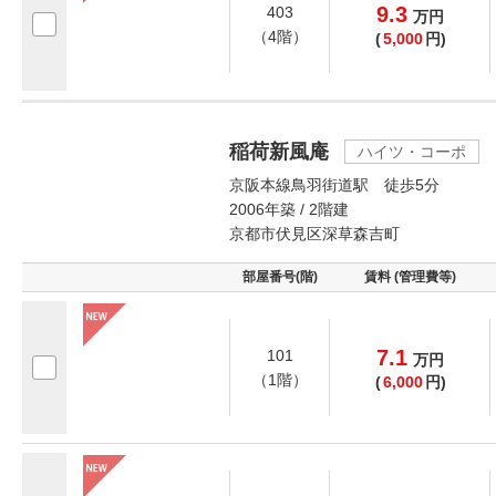
9.3
403
万
円
（4階）
(
5,000
円)
稲荷新風庵
ハイツ・コーポ
京阪本線鳥羽街道駅 徒歩5分
2006年築 / 2階建
京都市伏見区深草森吉町
部屋番号(階)
賃料 (管理費等)
7.1
101
万
円
（1階）
(
6,000
円)