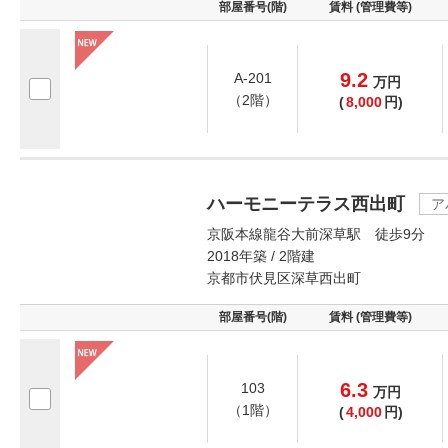
部屋番号(階)
賃料 (管理費等)
9.2
A-201
万
円
（2階）
(
8,000
円)
ハーモニーテラス西出町
ア
京阪本線龍谷大前深草駅 徒歩9分
2018年築 / 2階建
京都市伏見区深草西出町
部屋番号(階)
賃料 (管理費等)
6.3
103
万
円
（1階）
(
4,000
円)