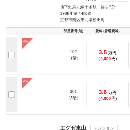
地下鉄烏丸線十条駅 徒歩7分
1988年築 / 4階建
京都市南区東九条松田町
部屋番号(階)
賃料 (管理費等)
3.5
102
万
円
（1階）
(
4,000
円)
3.6
301
万
円
（3階）
(
4,000
円)
エグゼ東山
マンション