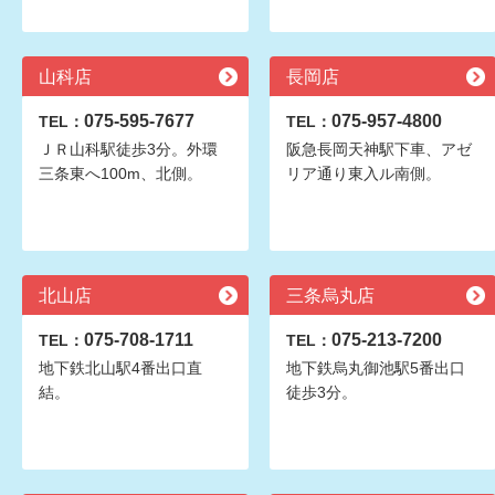
山科店
長岡店
075-595-7677
075-957-4800
TEL：
TEL：
ＪＲ山科駅徒歩3分。外環
阪急長岡天神駅下車、アゼ
三条東へ100m、北側。
リア通り東入ル南側。
北山店
三条烏丸店
075-708-1711
075-213-7200
TEL：
TEL：
地下鉄北山駅4番出口直
地下鉄烏丸御池駅5番出口
結。
徒歩3分。