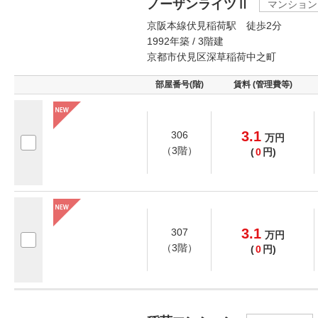
ノーザンライツⅡ
マンション
京阪本線伏見稲荷駅 徒歩2分
1992年築 / 3階建
京都市伏見区深草稲荷中之町
部屋番号(階)
賃料 (管理費等)
3.1
306
万
円
（3階）
(
0
円)
3.1
307
万
円
（3階）
(
0
円)