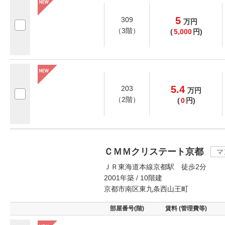
5
309
万
円
（3階）
(
5,000
円)
5.4
203
万
円
（2階）
(
0
円)
ＣＭＭクリステート京都
マ
ＪＲ東海道本線京都駅 徒歩2分
2001年築 / 10階建
京都市南区東九条西山王町
部屋番号(階)
賃料 (管理費等)