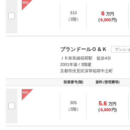
6
310
万
円
（3階）
(
6,000
円)
ブランドールＯ＆Ｋ
マンシ
ＪＲ奈良線稲荷駅 徒歩4分
2001年築 / 3階建
京都市伏見区深草稲荷中之町
部屋番号(階)
賃料 (管理費等)
5.6
305
万
円
（3階）
(
6,000
円)