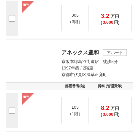
3.2
305
万
円
（3階）
(
3,000
円)
アネックス豊和
アパート
京阪本線鳥羽街道駅 徒歩5分
1997年築 / 2階建
京都市伏見区深草正覚町
部屋番号(階)
賃料 (管理費等)
8.2
103
万
円
（1階）
(
3,000
円)