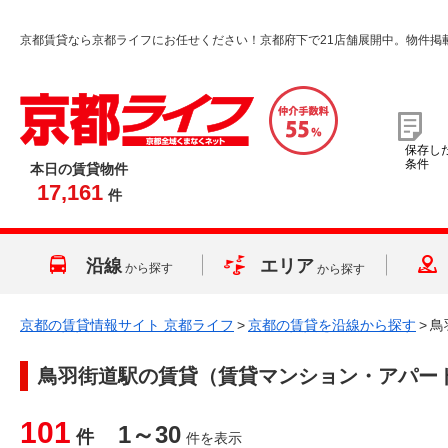
京都賃貸なら京都ライフにお任せください！京都府下で21店舗展開中。物件掲
保存し
条件
本日の賃貸物件
17,161
件
沿線
エリア
から探す
から探す
京都の賃貸情報サイト 京都ライフ
>
京都の賃貸を沿線から探す
>
鳥
鳥羽街道駅
の賃貸（賃貸マンション・アパー
101
1～30
件
件を表示