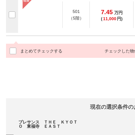
7.45
501
万
円
（5階）
(
11,000
円)
まとめてチェックする
チェックした物
現在の選択条件の
プレサンス ＴＨＥ ＫＹＯＴ
Ｏ 東福寺 ＥＡＳＴ