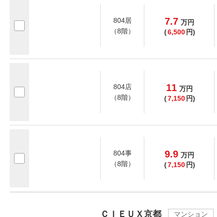
7.7
804居
万
円
（8階）
(
6,500
円)
11
804店
万
円
（8階）
(
7,150
円)
9.9
804事
万
円
（8階）
(
7,150
円)
ＣＩＥＵＸ京都
マンション