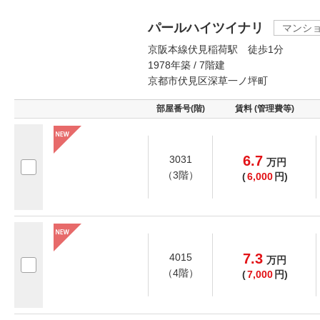
パールハイツイナリ
マンシ
京阪本線伏見稲荷駅 徒歩1分
1978年築 / 7階建
京都市伏見区深草一ノ坪町
部屋番号(階)
賃料 (管理費等)
6.7
3031
万
円
（3階）
(
6,000
円)
7.3
4015
万
円
（4階）
(
7,000
円)