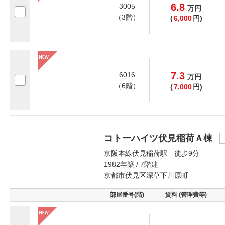
6.8
3005
万
円
（3階）
(
6,000
円)
7.3
6016
万
円
（6階）
(
7,000
円)
コトーハイツ伏見稲荷Ａ棟
京阪本線伏見稲荷駅 徒歩9分
1982年築 / 7階建
京都市伏見区深草下川原町
部屋番号(階)
賃料 (管理費等)