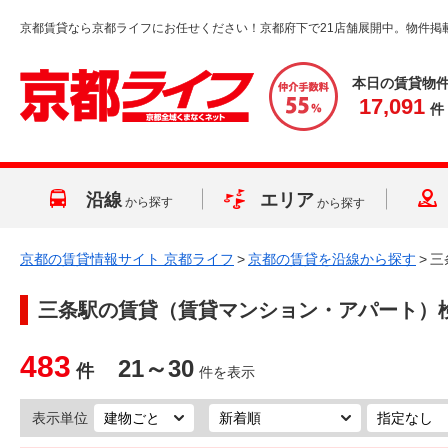
京都賃貸なら京都ライフにお任せください！京都府下で21店舗展開中。物件掲
本日の賃貸物
17,091
件
沿線
エリア
から探す
から探す
京都の賃貸情報サイト 京都ライフ
>
京都の賃貸を沿線から探す
>
三
三条駅
の賃貸（賃貸マンション・アパート）
483
21～30
件
件を表示
表示単位