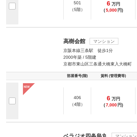
6
501
万
円
（5階）
(
5,000
円)
高樹会館
マンション
京阪本線三条駅 徒歩1分
2000年築 / 5階建
京都市東山区三条通大橋東入大橋町
部屋番号(階)
賃料 (管理費等)
6
406
万
円
（4階）
(
7,000
円)
ベラジオ四条烏丸
マンション