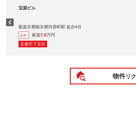
宝源ビル
阪急京都線京都河原町駅 徒歩4分
家賃
7.8
万円
1Ｋ
京都市下京区
物件
リ