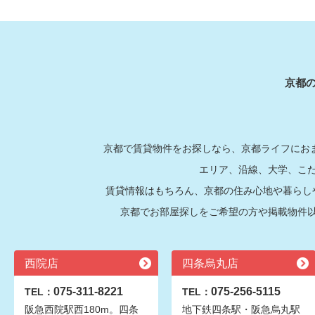
京都
京都で賃貸物件をお探しなら、京都ライフにおま
エリア、沿線、大学、こ
賃貸情報はもちろん、京都の住み心地や暮らし
京都でお部屋探しをご希望の方や掲載物件
西院店
四条烏丸店
075-311-8221
075-256-5115
TEL：
TEL：
阪急西院駅西180m。四条
地下鉄四条駅・阪急烏丸駅