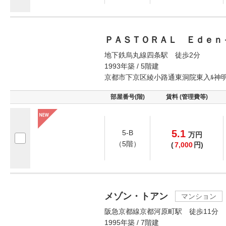
ＰＡＳＴＯＲＡＬ Ｅｄｅｎ
地下鉄烏丸線四条駅 徒歩2分
1993年築 / 5階建
京都市下京区綾小路通東洞院東入ﾙ神
部屋番号(階)
賃料 (管理費等)
5.1
5-B
万
円
（5階）
(
7,000
円)
メゾン・トアン
マンション
阪急京都線京都河原町駅 徒歩11分
1995年築 / 7階建