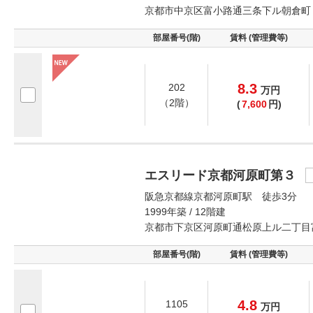
京都市中京区富小路通三条下ル朝倉町
部屋番号(階)
賃料 (管理費等)
8.3
202
万
円
（2階）
(
7,600
円)
エスリード京都河原町第３
阪急京都線京都河原町駅 徒歩3分
1999年築 / 12階建
京都市下京区河原町通松原上ル二丁目
部屋番号(階)
賃料 (管理費等)
4.8
1105
万
円