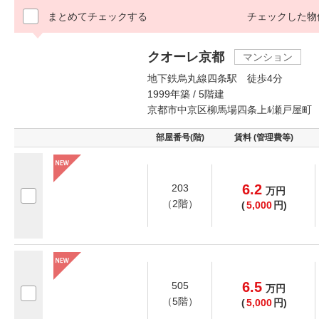
まとめてチェックする
チェックした物
クオーレ京都
マンション
地下鉄烏丸線四条駅 徒歩4分
1999年築 / 5階建
京都市中京区柳馬場四条上ﾙ瀬戸屋町
部屋番号(階)
賃料 (管理費等)
6.2
203
万
円
（2階）
(
5,000
円)
6.5
505
万
円
（5階）
(
5,000
円)