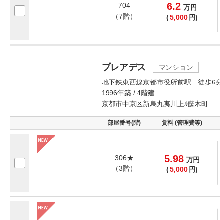
6.2
704
万
円
（7階）
(
5,000
円)
プレアデス
マンション
地下鉄東西線京都市役所前駅 徒歩6
1996年築 / 4階建
京都市中京区新烏丸夷川上ﾙ藤木町
部屋番号(階)
賃料 (管理費等)
5.98
306★
万
円
（3階）
(
5,000
円)