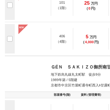
25
101
万
円
（1階）
(
0
円)
5
406
万
円
（4階）
(
4,000
円)
ＧÉＮ ＳＡＫＩＺＯ御所南
地下鉄烏丸線丸太町駅 徒歩9分
1989年築 / 5階建
京都市中京区竹屋町通寺町西入ﾙ甘露
部屋番号(階)
賃料 (管理費等)