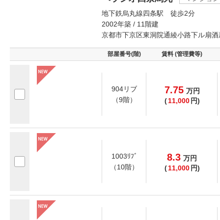
地下鉄烏丸線四条駅 徒歩2分
2002年築 / 11階建
京都市下京区東洞院通綾小路下ル扇酒
部屋番号(階)
賃料 (管理費等)
7.75
904リブ
万
円
（9階）
(
11,000
円)
8.3
1003ﾘﾌﾞ
万
円
（10階）
(
11,000
円)