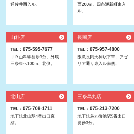
通佐井西入ル。
西200m。四条通新町東入
ル。
山科店
長岡店
075-595-7677
075-957-4800
TEL：
TEL：
ＪＲ山科駅徒歩3分。外環
阪急長岡天神駅下車、アゼ
三条東へ100m、北側。
リア通り東入ル南側。
北山店
三条烏丸店
075-708-1711
075-213-7200
TEL：
TEL：
地下鉄北山駅4番出口直
地下鉄烏丸御池駅5番出口
結。
徒歩3分。