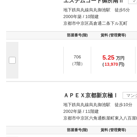
エステムコート御所南Ⅱ
マ
地下鉄烏丸線烏丸御池駅 徒歩5分
2000年築 / 10階建
京都市中京区高倉通二条下ル瓦町
部屋番号(階)
賃料 (管理費等)
5.25
706
万
円
（7階）
(
13,970
円)
ＡＰＥＸ京都新京極Ⅰ
マン
地下鉄烏丸線烏丸御池駅 徒歩10分
2002年築 / 11階建
京都市中京区六角通麩屋町東入八百屋
部屋番号(階)
賃料 (管理費等)