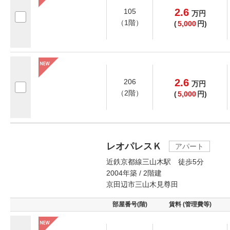
2.6
105
万
円
（1階）
(
5,000
円)
2.6
206
万
円
（2階）
(
5,000
円)
レオパレスＫ
アパート
近鉄京都線三山木駅 徒歩5分
2004年築 / 2階建
京田辺市三山木見尊田
部屋番号(階)
賃料 (管理費等)