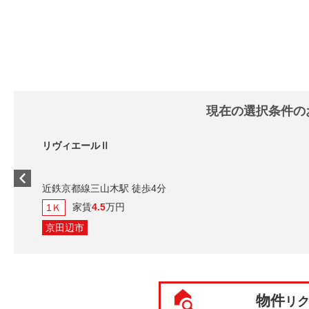
現在の選択条件の
リヴィエールⅡ
近鉄京都線三山木駅 徒歩4分
家賃
4.5
万円
1Ｋ
京田辺市
物件
リ