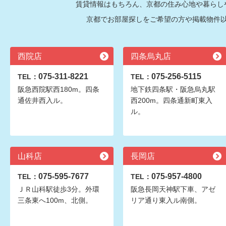
賃貸情報はもちろん、京都の住み心地や暮らし
京都でお部屋探しをご希望の方や掲載物件
西院店
四条烏丸店
075-311-8221
075-256-5115
TEL：
TEL：
阪急西院駅西180m。四条
地下鉄四条駅・阪急烏丸駅
通佐井西入ル。
西200m。四条通新町東入
ル。
山科店
長岡店
075-595-7677
075-957-4800
TEL：
TEL：
ＪＲ山科駅徒歩3分。外環
阪急長岡天神駅下車、アゼ
三条東へ100m、北側。
リア通り東入ル南側。