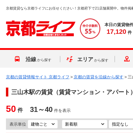
京都賃貸なら京都ライフにお任せください！京都府下で21店舗展開中。物件掲
本日の賃貸物
17,120
件
沿線
エリア
から探す
から探す
京都の賃貸情報サイト 京都ライフ
>
京都の賃貸を沿線から探す
>
三
三山木駅
の賃貸（賃貸マンション・アパート
50
31～40
件
件を表示
表示単位