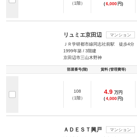
（1階）
(
6,000
円)
リュミエ京田辺
マンション
ＪＲ学研都市線同志社前駅 徒歩4分
1999年築 / 3階建
京田辺市三山木野神
部屋番号(階)
賃料 (管理費等)
4.9
108
万
円
（1階）
(
4,000
円)
ＡＤＥＳＴ興戸
マンション