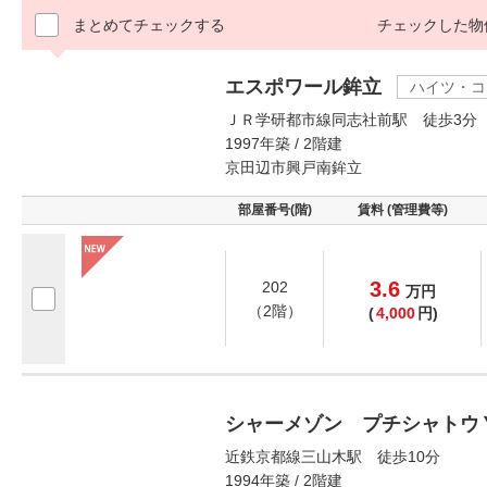
まとめてチェックする
チェックした物
エスポワール鉾立
ハイツ・コ
ＪＲ学研都市線同志社前駅 徒歩3分
1997年築 / 2階建
京田辺市興戸南鉾立
部屋番号(階)
賃料 (管理費等)
3.6
202
万
円
（2階）
(
4,000
円)
シャーメゾン プチシャトウ
近鉄京都線三山木駅 徒歩10分
1994年築 / 2階建