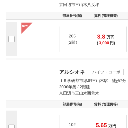
京田辺市三山木八反坪
部屋番号(階)
賃料 (管理費等)
3.8
205
万
円
（2階）
(
3,000
円)
アルシオネ
ハイツ・コーポ
ＪＲ学研都市線JR三山木駅 徒歩7分
2006年築 / 2階建
京田辺市三山木西荒木
部屋番号(階)
賃料 (管理費等)
5.65
102
万
円