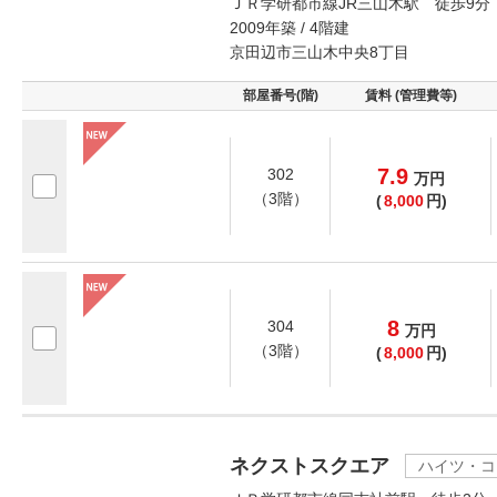
ＪＲ学研都市線JR三山木駅 徒歩9分
2009年築 / 4階建
京田辺市三山木中央8丁目
部屋番号(階)
賃料 (管理費等)
7.9
302
万
円
（3階）
(
8,000
円)
8
304
万
円
（3階）
(
8,000
円)
ネクストスクエア
ハイツ・コ