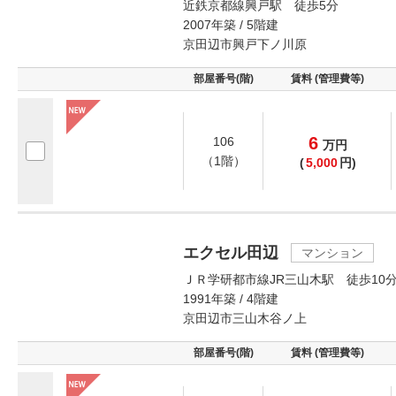
近鉄京都線興戸駅 徒歩5分
2007年築 / 5階建
京田辺市興戸下ノ川原
部屋番号(階)
賃料 (管理費等)
6
106
万
円
（1階）
(
5,000
円)
エクセル田辺
マンション
ＪＲ学研都市線JR三山木駅 徒歩10
1991年築 / 4階建
京田辺市三山木谷ノ上
部屋番号(階)
賃料 (管理費等)