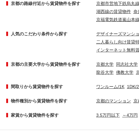
京都の路線付近から賃貸物件を探す
京都市営地下鉄烏丸
湖西線の賃貸物件
奈
京福電気鉄道嵐山本
人気のこだわり条件から探す
デザイナーズマンシ
二人暮らし向け賃貸
インターネット無料
京都の主要大学から賃貸物件を探す
京都大学
同志社大学
龍谷大学
佛教大学
間取りから賃貸物件を探す
ワンルーム/1K
1DK/
物件種別から賃貸物件を探す
京都のマンション
京
家賃から賃貸物件を探す
3.5万円以下
～4万円