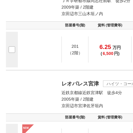
ＪＲ学研都市線同志社前駅 徒歩2分
2009年築 / 2階建
京田辺市三山木垣ノ内
部屋番号(階)
賃料 (管理費等)
6.25
201
万
円
（2階）
(
6,500
円)
レオパレス宮津
ハイツ・コー
近鉄京都線近鉄宮津駅 徒歩4分
2005年築 / 2階建
京田辺市宮津佐牙垣内
部屋番号(階)
賃料 (管理費等)