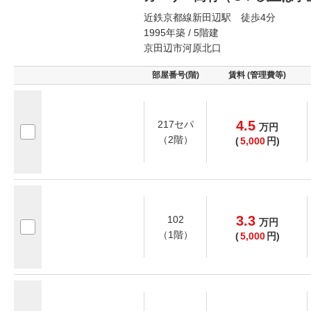
近鉄京都線新田辺駅 徒歩4分
1995年築 / 5階建
京田辺市河原北口
部屋番号(階)
賃料 (管理費等)
4.5
217セパ
万
円
（2階）
(
5,000
円)
3.3
102
万
円
（1階）
(
5,000
円)