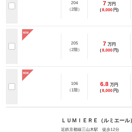
7
204
万
円
（2階）
(
8,000
円)
7
205
万
円
（2階）
(
8,000
円)
6.8
106
万
円
（1階）
(
8,000
円)
ＬＵＭＩＥＲＥ（ルミエール
近鉄京都線三山木駅 徒歩12分