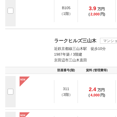
3.9
B105
万
円
（1階）
(
2,000
円)
ラークヒルズ三山木
マンシ
近鉄京都線三山木駅 徒歩10分
1987年築 / 3階建
京田辺市三山木直田
部屋番号(階)
賃料 (管理費等)
2.4
311
万
円
（3階）
(
4,000
円)