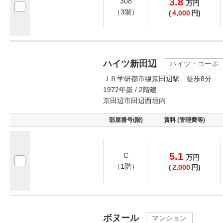
3.8
308
万
円
（3階）
(
4,000
円)
ハイツ新田辺
ハイツ・コーポ
ＪＲ学研都市線京田辺駅 徒歩8分
1972年築 / 2階建
京田辺市田辺西垣内
部屋番号(階)
賃料 (管理費等)
5.1
C
万
円
（1階）
(
2,000
円)
ボヌール
マンション