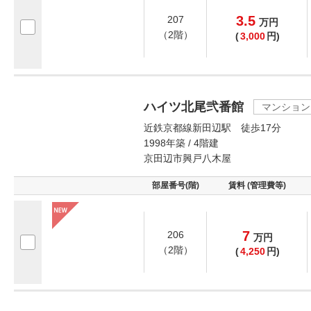
3.5
207
万
円
（2階）
(
3,000
円)
ハイツ北尾弐番館
マンション
近鉄京都線新田辺駅 徒歩17分
1998年築 / 4階建
京田辺市興戸八木屋
部屋番号(階)
賃料 (管理費等)
7
206
万
円
（2階）
(
4,250
円)