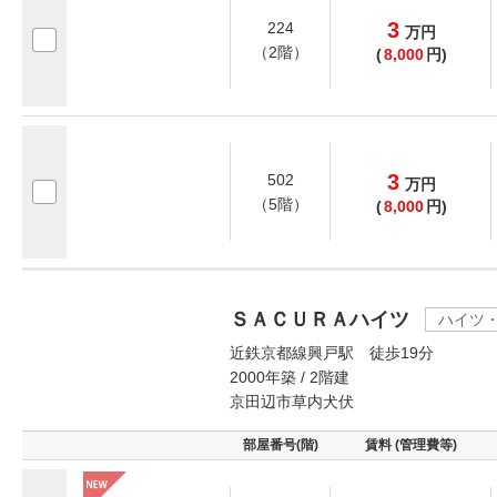
3
224
万
円
（2階）
(
8,000
円)
3
502
万
円
（5階）
(
8,000
円)
ＳＡＣＵＲＡハイツ
ハイツ
近鉄京都線興戸駅 徒歩19分
2000年築 / 2階建
京田辺市草内犬伏
部屋番号(階)
賃料 (管理費等)