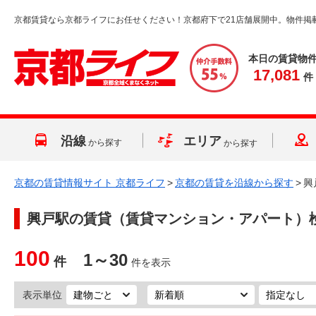
京都賃貸なら京都ライフにお任せください！京都府下で21店舗展開中。物件掲
本日の賃貸物
17,081
件
沿線
エリア
から探す
から探す
京都の賃貸情報サイト 京都ライフ
>
京都の賃貸を沿線から探す
>
興
興戸駅
の賃貸（賃貸マンション・アパート）
100
1～30
件
件を表示
表示単位