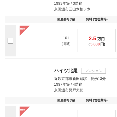
1993年築 / 3階建
京田辺市三山木柚ノ木
部屋番号(階)
賃料 (管理費等)
2.5
101
万
円
（1階）
(
5,000
円)
ハイツ北尾
マンション
近鉄京都線新田辺駅 徒歩13分
1997年築 / 4階建
京田辺市興戸犬伏
部屋番号(階)
賃料 (管理費等)