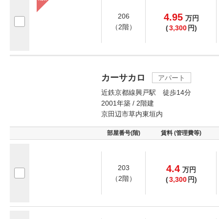
4.95
206
万
円
（2階）
(
3,300
円)
カーサカロ
アパート
近鉄京都線興戸駅 徒歩14分
2001年築 / 2階建
京田辺市草内東垣内
部屋番号(階)
賃料 (管理費等)
4.4
203
万
円
（2階）
(
3,300
円)