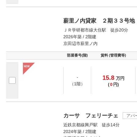
薪里ノ内貸家 ２期３３号地
ＪＲ学研都市線大住駅 徒歩20分
2026年築 / 2階建
京田辺市薪里ノ内
部屋番号(階)
賃料 (管理費等)
15.8
-
万
円
（1階）
(
0
円)
カーサ フェリーチェ
アパ
近鉄京都線興戸駅 徒歩14分
2024年築 / 2階建