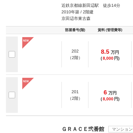
近鉄京都線新田辺駅 徒歩14分
2010年築 / 2階建
京田辺市東古森
部屋番号(階)
賃料 (管理費等)
8.5
202
万
円
（2階）
(
8,000
円)
6
201
万
円
（2階）
(
8,000
円)
ＧＲＡＣＥ弐番館
マンション