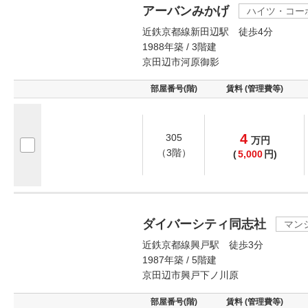
アーバンみかげ
ハイツ・コー
近鉄京都線新田辺駅 徒歩4分
1988年築 / 3階建
京田辺市河原御影
部屋番号(階)
賃料 (管理費等)
4
305
万
円
（3階）
(
5,000
円)
ダイバーシティ同志社
マン
近鉄京都線興戸駅 徒歩3分
1987年築 / 5階建
京田辺市興戸下ノ川原
部屋番号(階)
賃料 (管理費等)