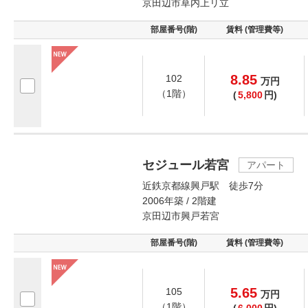
京田辺市草内上リ立
部屋番号(階)
賃料 (管理費等)
8.85
102
万
円
（1階）
(
5,800
円)
セジュール若宮
アパート
近鉄京都線興戸駅 徒歩7分
2006年築 / 2階建
京田辺市興戸若宮
部屋番号(階)
賃料 (管理費等)
5.65
105
万
円
（1階）