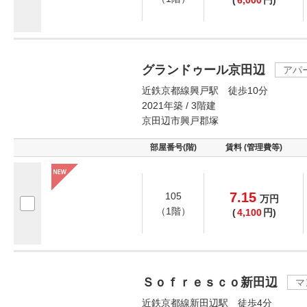
(
6,000
円)
グランドゥール京田辺
アパ
近鉄京都線興戸駅 徒歩10分
2021年築 / 3階建
京田辺市興戸郡塚
部屋番号(階)
賃料 (管理費等)
7.15
105
万
円
（1階）
(
4,100
円)
Ｓｏｆｒｅｓｃｏ新田辺
マ
近鉄京都線新田辺駅 徒歩4分