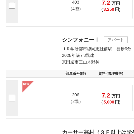
7.2
403
万
円
（4階）
(
3,250
円)
シンフォニーⅠ
アパート
ＪＲ学研都市線同志社前駅 徒歩6分
2025年築 / 3階建
京田辺市三山木野神
部屋番号(階)
賃料 (管理費等)
7.2
206
万
円
（2階）
(
5,000
円)
カーサー高村（３Ｆ以上は学