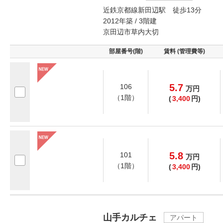
近鉄京都線新田辺駅 徒歩13分
2012年築 / 3階建
京田辺市草内大切
部屋番号(階)
賃料 (管理費等)
5.7
106
万
円
（1階）
(
3,400
円)
5.8
101
万
円
（1階）
(
3,400
円)
山手カルチェ
アパート