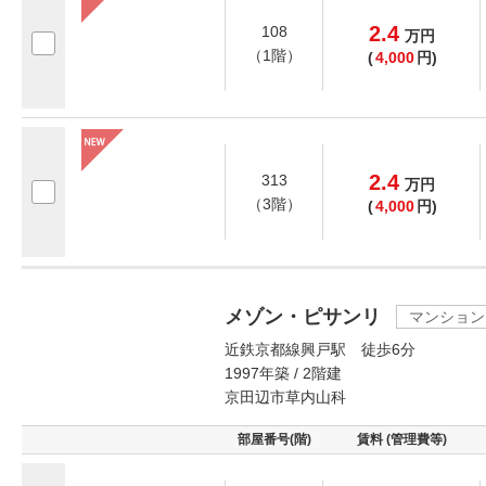
2.4
108
万
円
（1階）
(
4,000
円)
2.4
313
万
円
（3階）
(
4,000
円)
メゾン・ピサンリ
マンション
近鉄京都線興戸駅 徒歩6分
1997年築 / 2階建
京田辺市草内山科
部屋番号(階)
賃料 (管理費等)