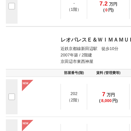
7.2
-
万
円
（1階）
(
0
円)
レオパレスＥ＆ＷＩＭＡＭＵ
近鉄京都線新田辺駅 徒歩10分
2007年築 / 2階建
京田辺市東西神屋
部屋番号(階)
賃料 (管理費等)
7
202
万
円
（2階）
(
8,000
円)