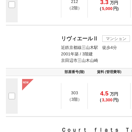
3.3
212
万
円
（2階）
(
5,000
円)
リヴィエールⅡ
マンション
近鉄京都線三山木駅 徒歩4分
2001年築 / 3階建
京田辺市三山木山崎
部屋番号(階)
賃料 (管理費等)
4.5
303
万
円
（3階）
(
3,300
円)
Ｃｏｕｒｔ ｆｌａｔｓ Ｔ