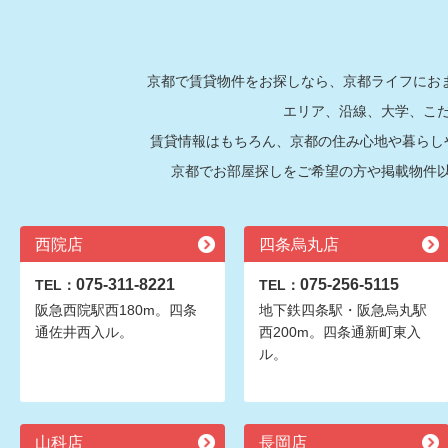
京都で賃貸物件をお探しなら、京都ライフにおま
エリア、沿線、大学、こ
賃貸情報はもちろん、京都の住み心地や暮らし
京都でお部屋探しをご希望の方や掲載物件
西院店
四条烏丸店
075-311-8221
075-256-5115
TEL：
TEL：
阪急西院駅西180m。四条
地下鉄四条駅・阪急烏丸駅
通佐井西入ル。
西200m。四条通新町東入
ル。
山科店
長岡店