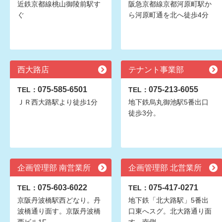
近鉄京都線桃山御陵前駅す
阪急京都線京都河原町駅か
ぐ
ら河原町通を北へ徒歩4分
西大路店
テナント事業部
075-585-6501
075-213-6055
TEL：
TEL：
ＪＲ西大路駅より徒歩1分
地下鉄烏丸御池駅5番出口
徒歩3分。
企画管理部 南営業所
企画管理部 北営業所
075-603-6022
075-417-0271
TEL：
TEL：
京阪丹波橋駅西どなり。丹
地下鉄「北大路駅」5番出
波橋通り面す。京阪丹波橋
口東へスグ。北大路通り面