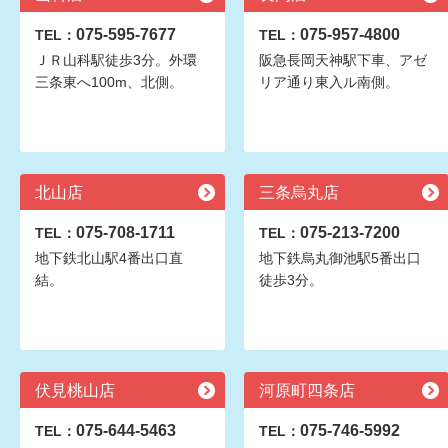
075-595-7677
075-957-4800
TEL：
TEL：
ＪＲ山科駅徒歩3分。外環
阪急長岡天神駅下車、アゼ
三条東へ100m、北側。
リア通り東入ル南側。
北山店
三条烏丸店
075-708-1711
075-213-7200
TEL：
TEL：
地下鉄北山駅4番出口直
地下鉄烏丸御池駅5番出口
結。
徒歩3分。
伏見桃山店
河原町四条店
075-644-5463
075-746-5992
TEL：
TEL：