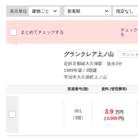
表示単位
チェック
まとめてチェックする
を
グランクレア上ノ山
マンシ
近鉄京都線大久保駅 徒歩3分
1989年築 / 3階建
宇治市大久保町上ノ山
部屋番号(階)
賃料 (管理費等)
3.9
301
万
円
（3階）
(
3,000
円)