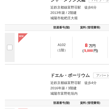
シャーメゾン大堀
ハイツ・コ
近鉄京都線富野荘駅 徒歩6分
2013年築 / 2階建
城陽市枇杷庄大堀
部屋番号(階)
賃料 (管理費等)
8
A102
万
円
（1階）
(
5,000
円)
ドエル・ボーリウム
アパー
近鉄京都線富野荘駅 徒歩4分
2016年築 / 3階建
城陽市富野乾垣内
部屋番号(階)
賃料 (管理費等)