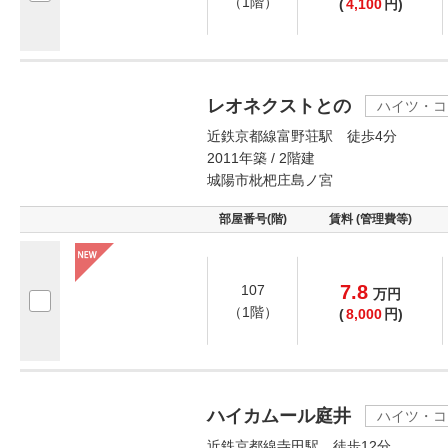
（1階）
(
4,100
円)
レオネクストとの
ハイツ・コ
近鉄京都線富野荘駅 徒歩4分
2011年築 / 2階建
城陽市枇杷庄島ノ宮
部屋番号(階)
賃料 (管理費等)
7.8
107
万
円
（1階）
(
8,000
円)
ハイカムール庭井
ハイツ・コ
近鉄京都線寺田駅 徒歩12分