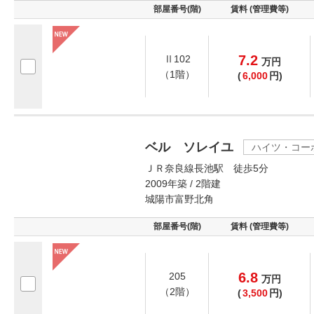
部屋番号(階)
賃料 (管理費等)
7.2
Ⅱ102
万
円
（1階）
(
6,000
円)
ベル ソレイユ
ハイツ・コー
ＪＲ奈良線長池駅 徒歩5分
2009年築 / 2階建
城陽市富野北角
部屋番号(階)
賃料 (管理費等)
6.8
205
万
円
（2階）
(
3,500
円)