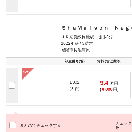
ＳｈａＭａｉｓｏｎ Ｎａｇ
ＪＲ奈良線長池駅 徒歩5分
2022年築 / 3階建
城陽市長池河原
部屋番号(階)
賃料 (管理費等)
9.4
B302
万
円
（3階）
(
6,000
円)
チェック
まとめてチェックする
を