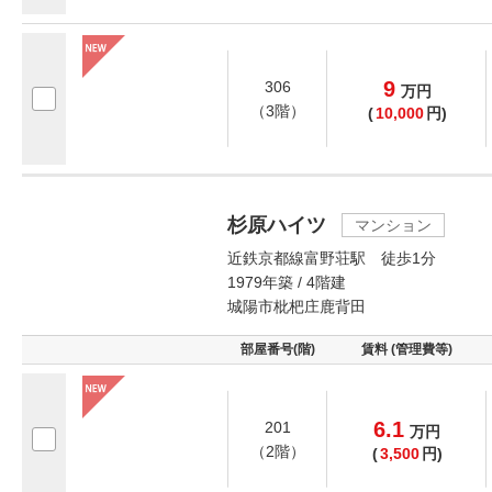
9
306
万
円
（3階）
(
10,000
円)
杉原ハイツ
マンション
近鉄京都線富野荘駅 徒歩1分
1979年築 / 4階建
城陽市枇杷庄鹿背田
部屋番号(階)
賃料 (管理費等)
6.1
201
万
円
（2階）
(
3,500
円)