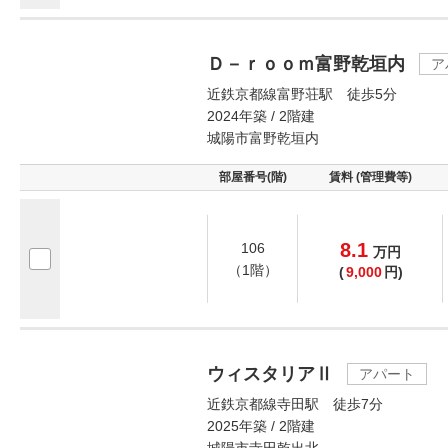
Ｄ－ｒｏｏｍ富野乾垣内
ア
近鉄京都線富野荘駅 徒歩5分
2024年築 / 2階建
城陽市富野乾垣内
部屋番号(階)
賃料 (管理費等)
8.1
106
万
円
（1階）
(
9,000
円)
ウィスタリアⅡ
アパート
近鉄京都線寺田駅 徒歩7分
2025年築 / 2階建