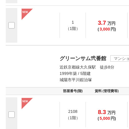
3.7
1
万
円
（1階）
(
3,000
円)
グリーンサム弐番館
マンシ
近鉄京都線大久保駅 徒歩8分
1999年築 / 5階建
城陽市平川鍜治塚
部屋番号(階)
賃料 (管理費等)
8.3
2108
万
円
（1階）
(
5,000
円)