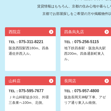
賃貸情報はもちろん、京都の住み心地や暮らし
京都でお部屋探しをご希望の方や掲載物件
西院店
四条烏丸店
075-311-8221
075-256-5115
TEL：
TEL：
阪急西院駅西180m。四条
地下鉄四条駅・阪急烏丸駅
通佐井西入ル。
西200m。四条通新町東入
ル。
山科店
長岡店
075-595-7677
075-957-4800
TEL：
TEL：
ＪＲ山科駅徒歩3分。外環
阪急長岡天神駅下車、アゼ
三条東へ100m、北側。
リア通り東入ル南側。