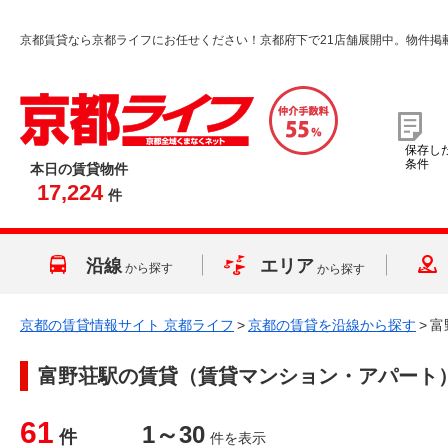
京都賃貸なら京都ライフにお任せください！京都府下で21店舗展開中。物件掲
保存し
条件
本日の賃貸物件
17,224
件
沿線
エリア
から探す
から探す
京都の賃貸情報サイト 京都ライフ
>
京都の賃貸を沿線から探す
>
富
富野荘駅
の賃貸（賃貸マンション・アパート
61
1～30
件
件を表示