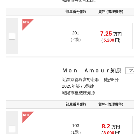
城陽市寺田乾出北
部屋番号(階)
賃料 (管理費等)
7.25
201
万
円
（2階）
(
5,200
円)
Ｍｏｎ Ａｍｏｕｒ知原
ア
近鉄京都線富野荘駅 徒歩5分
2025年築 / 3階建
城陽市枇杷庄知原
部屋番号(階)
賃料 (管理費等)
8.2
103
万
円
（1階）
(
8,000
円)