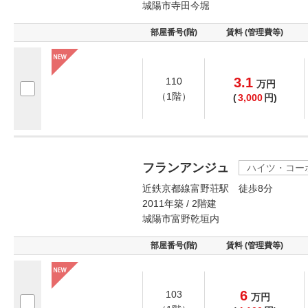
城陽市寺田今堀
部屋番号(階)
賃料 (管理費等)
3.1
110
万
円
（1階）
(
3,000
円)
フランアンジュ
ハイツ・コー
近鉄京都線富野荘駅 徒歩8分
2011年築 / 2階建
城陽市富野乾垣内
部屋番号(階)
賃料 (管理費等)
6
103
万
円