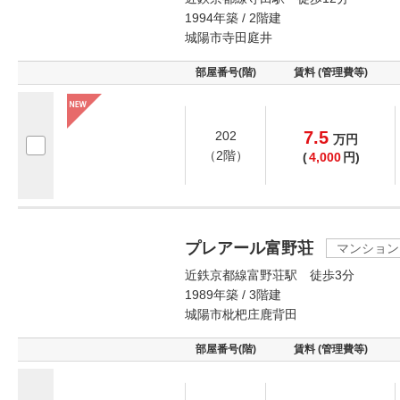
1994年築 / 2階建
城陽市寺田庭井
部屋番号(階)
賃料 (管理費等)
7.5
202
万
円
（2階）
(
4,000
円)
プレアール富野荘
マンション
近鉄京都線富野荘駅 徒歩3分
1989年築 / 3階建
城陽市枇杷庄鹿背田
部屋番号(階)
賃料 (管理費等)