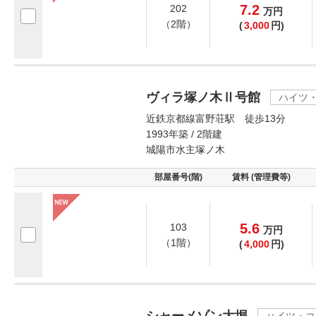
7.2
202
万
円
（2階）
(
3,000
円)
ヴィラ塚ノ木Ⅱ号館
ハイツ
近鉄京都線富野荘駅 徒歩13分
1993年築 / 2階建
城陽市水主塚ノ木
部屋番号(階)
賃料 (管理費等)
5.6
103
万
円
（1階）
(
4,000
円)