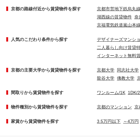
京都の路線付近から賃貸物件を探す
京都市営地下鉄烏丸
湖西線の賃貸物件
奈
京福電気鉄道嵐山本
人気のこだわり条件から探す
デザイナーズマンシ
二人暮らし向け賃貸
インターネット無料
京都の主要大学から賃貸物件を探す
京都大学
同志社大学
龍谷大学
佛教大学
間取りから賃貸物件を探す
ワンルーム/1K
1DK/
物件種別から賃貸物件を探す
京都のマンション
京
家賃から賃貸物件を探す
3.5万円以下
～4万円