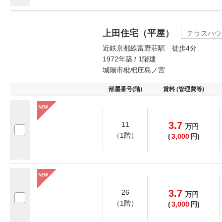
上田住宅（平屋）
テラスハウ
近鉄京都線富野荘駅 徒歩4分
1972年築 / 1階建
城陽市枇杷庄島ノ宮
部屋番号(階)
賃料 (管理費等)
3.7
11
万
円
（1階）
(
3,000
円)
3.7
26
万
円
（1階）
(
3,000
円)