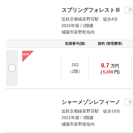
スプリングフォレストⅢ
ア
近鉄京都線富野荘駅 徒歩4分
2015年築 / 2階建
城陽市富野乾垣内
部屋番号(階)
賃料 (管理費等)
8.7
202
万
円
（2階）
(
5,200
円)
シャーメゾンレフィーノ
マ
近鉄京都線富野荘駅 徒歩10分
2021年築 / 3階建
城陽市富野南垣内