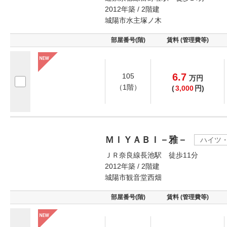
2012年築 / 2階建
城陽市水主塚ノ木
部屋番号(階)
賃料 (管理費等)
6.7
105
万
円
（1階）
(
3,000
円)
ＭＩＹＡＢＩ－雅－
ハイツ
ＪＲ奈良線長池駅 徒歩11分
2012年築 / 2階建
城陽市観音堂西畑
部屋番号(階)
賃料 (管理費等)