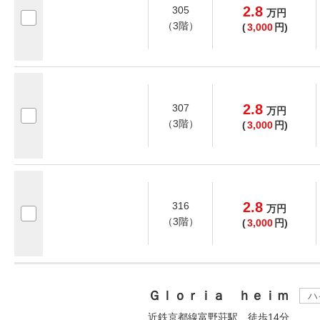
2.8
305
万
円
（3階）
(
3,000
円)
2.8
307
万
円
（3階）
(
3,000
円)
2.8
316
万
円
（3階）
(
3,000
円)
Ｇｌｏｒｉａ ｈｅｉｍ
ハ
近鉄京都線富野荘駅 徒歩14分