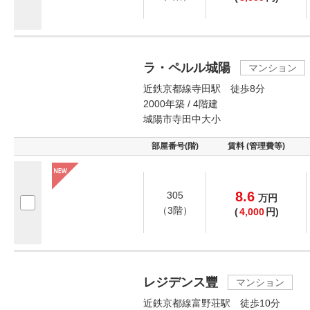
ラ・ペルル城陽
マンション
近鉄京都線寺田駅 徒歩8分
2000年築 / 4階建
城陽市寺田中大小
部屋番号(階)
賃料 (管理費等)
8.6
305
万
円
（3階）
(
4,000
円)
レジデンス豐
マンション
近鉄京都線富野荘駅 徒歩10分