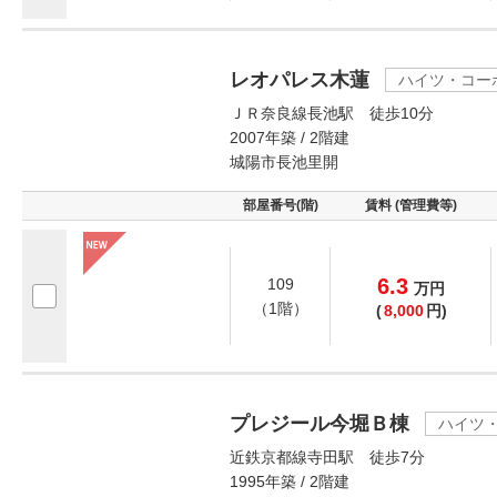
レオパレス木蓮
ハイツ・コー
ＪＲ奈良線長池駅 徒歩10分
2007年築 / 2階建
城陽市長池里開
部屋番号(階)
賃料 (管理費等)
6.3
109
万
円
（1階）
(
8,000
円)
プレジール今堀Ｂ棟
ハイツ
近鉄京都線寺田駅 徒歩7分
1995年築 / 2階建