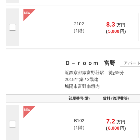
8.3
2102
万
円
（1階）
(
5,000
円)
Ｄ－ｒｏｏｍ 富野
アパー
近鉄京都線富野荘駅 徒歩9分
2018年築 / 2階建
城陽市富野南垣内
部屋番号(階)
賃料 (管理費等)
7.2
B102
万
円
（1階）
(
8,000
円)