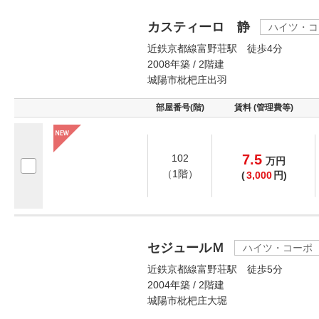
カスティーロ 静
ハイツ・コ
近鉄京都線富野荘駅 徒歩4分
2008年築 / 2階建
城陽市枇杷庄出羽
部屋番号(階)
賃料 (管理費等)
7.5
102
万
円
（1階）
(
3,000
円)
セジュールＭ
ハイツ・コーポ
近鉄京都線富野荘駅 徒歩5分
2004年築 / 2階建
城陽市枇杷庄大堀