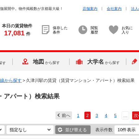
店舗展開中。物件掲載数が京都最大級！
店舗案内
会社案内
法人
本日の賃貸物件
保存した
閲覧
お気に
17,081
条件
履歴
入り
件
地図
大学名
から探す
から探す
探す
線から探す
>
久津川駅の賃貸（賃貸マンション・アパート）検索結果
・アパート）検索結果
前へ
1
2
3
4
5
…
次
並び替える
表示件数