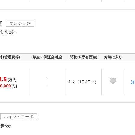
館
マンション
徒歩2分
料 (管理費等)
敷金・保証金/礼金
間取り(専有面積)
お気に入り
3.5
-
万
円
1Ｋ（17.47㎡）
詳
-
6,000
円)
ハイツ・コーポ
歩5分