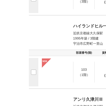
（3階）
(
ハイランドヒル
近鉄京都線大久保駅 
1995年築 / 3階建
宇治市広野町一里山
部屋番号(階)
賃
103
（1階）
(
アンリ久津川Ⅲ