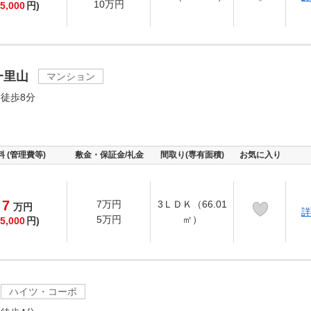
10万円
5,000
円)
一里山
マンション
徒歩8分
料 (管理費等)
敷金・保証金/礼金
間取り(専有面積)
お気に入り
7
7万円
3ＬＤＫ（66.01
万
円
詳
5万円
㎡）
5,000
円)
ハイツ・コーポ