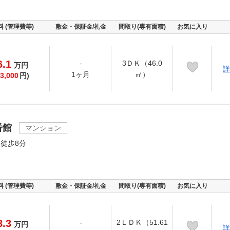
料 (管理費等)
敷金・保証金/礼金
間取り(専有面積)
お気に入り
6.1
-
3ＤＫ（46.0
万
円
詳
1ヶ月
㎡）
3,000
円)
番館
マンション
徒歩8分
料 (管理費等)
敷金・保証金/礼金
間取り(専有面積)
お気に入り
8.3
-
2ＬＤＫ（51.61
万
円
詳