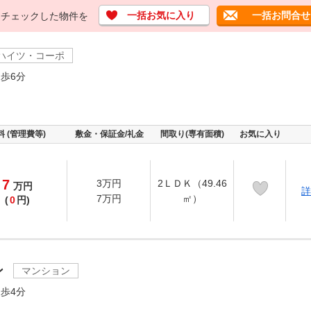
一括お気に入り
一括お問合せ
チェックした物件を
ハイツ・コーポ
歩6分
料 (管理費等)
敷金・保証金/礼金
間取り(専有面積)
お気に入り
7
3万円
2ＬＤＫ（49.46
万
円
詳
7万円
㎡）
(
0
円)
ン
マンション
歩4分