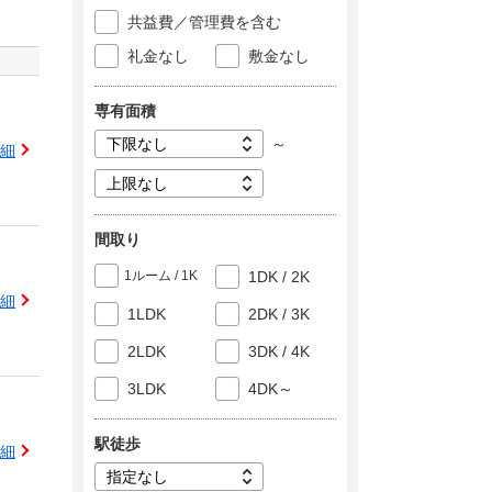
共益費／管理費を含む
礼金なし
敷金なし
専有面積
～
細
間取り
1ルーム / 1K
1DK / 2K
細
1LDK
2DK / 3K
2LDK
3DK / 4K
3LDK
4DK～
駅徒歩
細