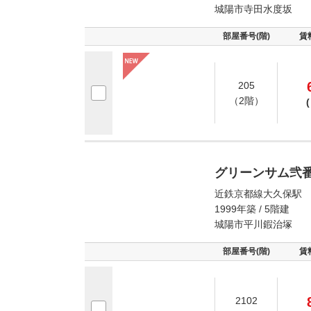
城陽市寺田水度坂
部屋番号(階)
賃
205
（2階）
(
グリーンサム弐
近鉄京都線大久保駅 
1999年築 / 5階建
城陽市平川鍜治塚
部屋番号(階)
賃
2102