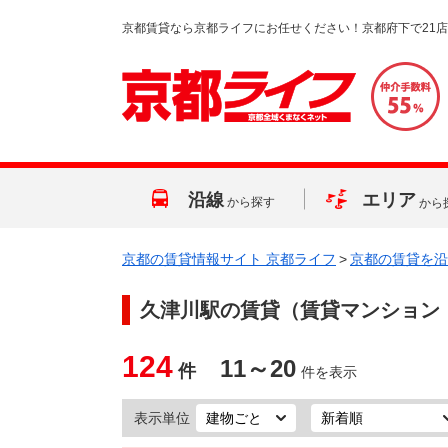
京都賃貸なら京都ライフにお任せください！京都府下で21
沿線
エリア
から探す
から
京都の賃貸情報サイト 京都ライフ
>
京都の賃貸を沿
久津川駅
の賃貸（賃貸マンション
124
11～20
件
件を表示
表示単位