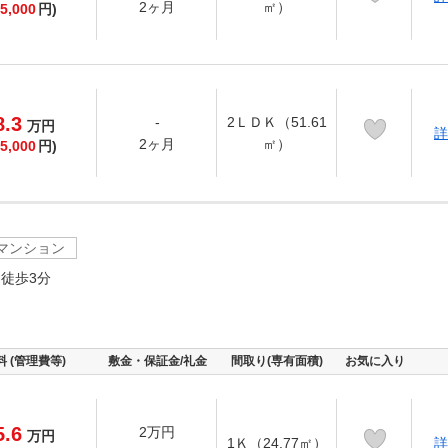
2ヶ月
㎡）
5,000
円)
8.3
-
2ＬＤＫ（51.61
万
円
詳
2ヶ月
㎡）
5,000
円)
マンション
徒歩3分
料 (管理費等)
敷金・保証金/礼金
間取り(専有面積)
お気に入り
5.6
2万円
万
円
1Ｋ（24.77㎡）
詳