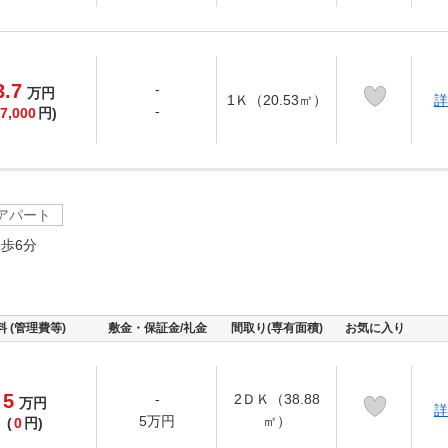
3.7
-
万
円
1Ｋ（20.53㎡）
詳
-
7,000
円)
アパート
歩6分
料 (管理費等)
敷金・保証金/礼金
間取り(専有面積)
お気に入り
5
-
2ＤＫ（38.88
万
円
詳
5万円
㎡）
(
0
円)