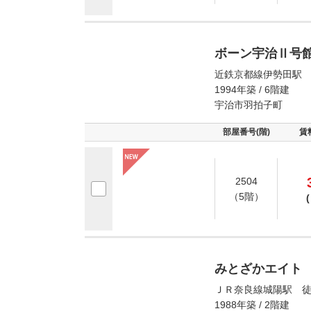
ボーン宇治Ⅱ号
近鉄京都線伊勢田駅 
1994年築 / 6階建
宇治市羽拍子町
部屋番号(階)
賃
2504
（5階）
(
みとざかエイト
ＪＲ奈良線城陽駅 徒
1988年築 / 2階建