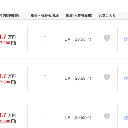
料 (管理費等)
敷金・保証金/礼金
間取り(専有面積)
お気に入り
4.7
-
万
円
1Ｋ（20.53㎡）
詳
-
7,000
円)
3.7
-
万
円
1Ｋ（20.53㎡）
詳
-
7,000
円)
3.7
-
万
円
1Ｋ（20.53㎡）
詳
-
5,000
円)