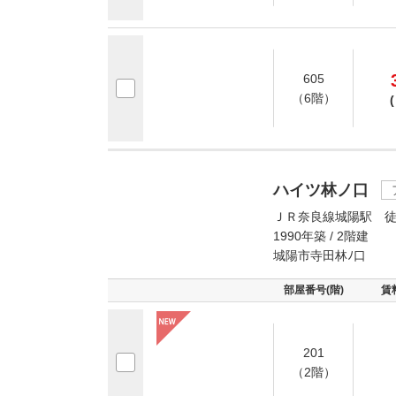
605
（6階）
(
ハイツ林ノ口
ＪＲ奈良線城陽駅 徒
1990年築 / 2階建
城陽市寺田林ﾉ口
部屋番号(階)
賃
201
（2階）