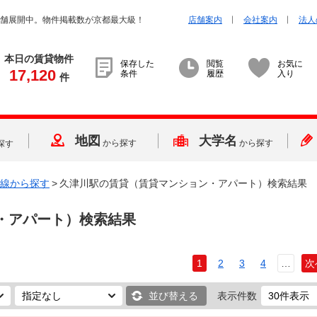
店舗展開中。物件掲載数が京都最大級！
店舗案内
会社案内
法人
本日の賃貸物件
保存した
閲覧
お気に
17,120
条件
履歴
入り
件
地図
大学名
から探す
から探す
探す
線から探す
>
久津川駅の賃貸（賃貸マンション・アパート）検索結果
・アパート）検索結果
1
2
3
4
…
次
並び替える
表示件数