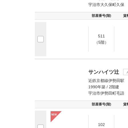
宇治市大久保町久保
部屋番号(階)
賃
511
（5階）
サンハイツ辻
近鉄京都線伊勢田駅 
1990年築 / 2階建
宇治市伊勢田町毛語
部屋番号(階)
賃
102