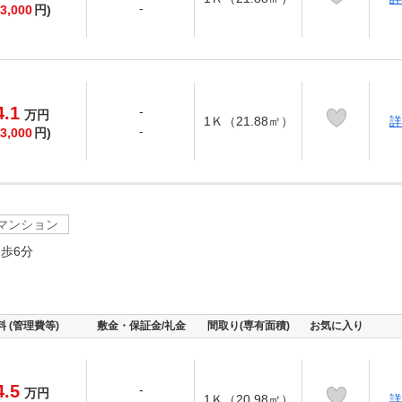
-
3,000
円)
4.1
-
万
円
1Ｋ（21.88㎡）
詳
-
3,000
円)
マンション
歩6分
料 (管理費等)
敷金・保証金/礼金
間取り(専有面積)
お気に入り
4.5
-
万
円
1Ｋ（20.98㎡）
詳