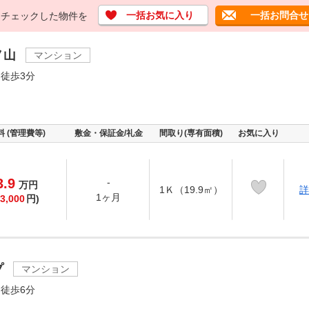
一括お気に入り
一括お問合せ
チェックした物件を
ノ山
マンション
徒歩3分
山
料 (管理費等)
敷金・保証金/礼金
間取り(専有面積)
お気に入り
3.9
-
万
円
1Ｋ（19.9㎡）
詳
1ヶ月
3,000
円)
プ
マンション
徒歩6分