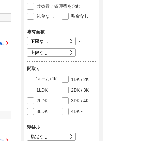
共益費／管理費を含む
礼金なし
敷金なし
専有面積
～
細
間取り
1ルーム / 1K
1DK / 2K
1LDK
2DK / 3K
2LDK
3DK / 4K
3LDK
4DK～
駅徒歩
細