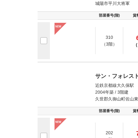
城陽市平川大将軍
部屋番号(階)
賃
310
（3階）
(
サン・フォレス
近鉄京都線大久保駅 
2004年築 / 3階建
久世郡久御山町佐山
部屋番号(階)
賃
202