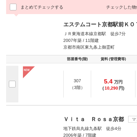
まとめてチェックする
チェックした物
エステムコート京都駅前ＫＯ
ＪＲ東海道本線京都駅 徒歩7分
2007年築 / 11階建
京都市南区東九条上御霊町
部屋番号(階)
賃料 (管理費等)
5.4
307
万
円
（3階）
(
10,290
円)
Ｖｉｔａ Ｒｏｓａ京都
マ
地下鉄烏丸線九条駅 徒歩4分
2006年築 / 7階建