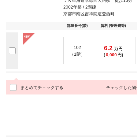
ＪＲ東海道本線西大路駅 徒歩13分
2002年築 / 2階建
京都市南区吉祥院這登西町
部屋番号(階)
賃料 (管理費等)
6.2
102
万
円
（1階）
(
6,000
円)
まとめてチェックする
チェックした物