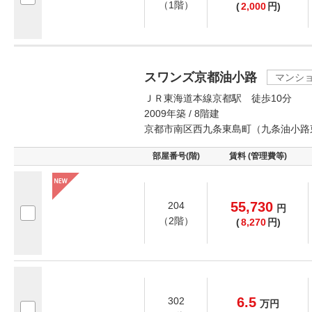
（1階）
(
2,000
円)
スワンズ京都油小路
マンシ
ＪＲ東海道本線京都駅 徒歩10分
2009年築 / 8階建
京都市南区西九条東島町（九条油小路
部屋番号(階)
賃料 (管理費等)
55,730
204
円
（2階）
(
8,270
円)
6.5
302
万
円