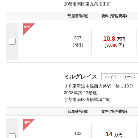
京都市南区東九条松田町
部屋番号(階)
賃料 (管理費等)
10.8
507
万
円
（5階）
(
7,000
円)
ミルグレイス
ハイツ・コーポ
ＪＲ東海道本線西大路駅 徒歩13分
2008年築 / 2階建
京都市南区唐橋羅城門町
部屋番号(階)
賃料 (管理費等)
14
102
万
円