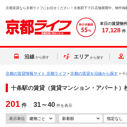
京都賃貸なら京都ライフにお任せください！京都府下で21店舗展開中。物件掲
本日の賃貸物
17,128
件
沿線
エリア
から探す
から探す
京都の賃貸情報サイト 京都ライフ
>
京都の賃貸を沿線から探す
>
十
十条駅
の賃貸（賃貸マンション・アパート）
201
31～40
件
件を表示
表示単位