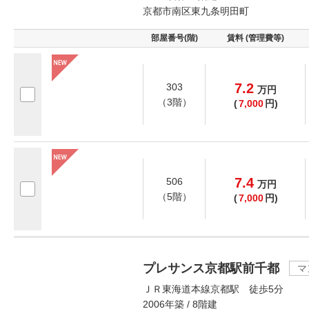
京都市南区東九条明田町
部屋番号(階)
賃料 (管理費等)
7.2
303
万
円
（3階）
(
7,000
円)
7.4
506
万
円
（5階）
(
7,000
円)
プレサンス京都駅前千都
マ
ＪＲ東海道本線京都駅 徒歩5分
2006年築 / 8階建