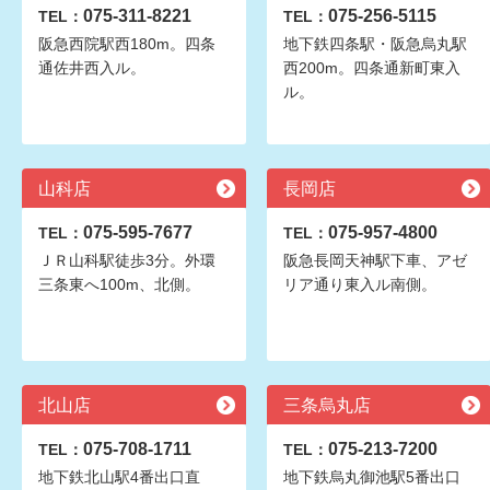
075-311-8221
075-256-5115
TEL：
TEL：
阪急西院駅西180m。四条
地下鉄四条駅・阪急烏丸駅
通佐井西入ル。
西200m。四条通新町東入
ル。
山科店
長岡店
075-595-7677
075-957-4800
TEL：
TEL：
ＪＲ山科駅徒歩3分。外環
阪急長岡天神駅下車、アゼ
三条東へ100m、北側。
リア通り東入ル南側。
北山店
三条烏丸店
075-708-1711
075-213-7200
TEL：
TEL：
地下鉄北山駅4番出口直
地下鉄烏丸御池駅5番出口