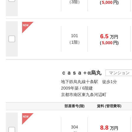
（3階）
(
5,000
円)
6.5
101
万
円
（1階）
(
5,000
円)
ｃａｓａ＋α烏丸
マンション
地下鉄烏丸線十条駅 徒歩1分
2009年築 / 6階建
京都市南区東九条河辺町
部屋番号(階)
賃料 (管理費等)
8.8
304
万
円