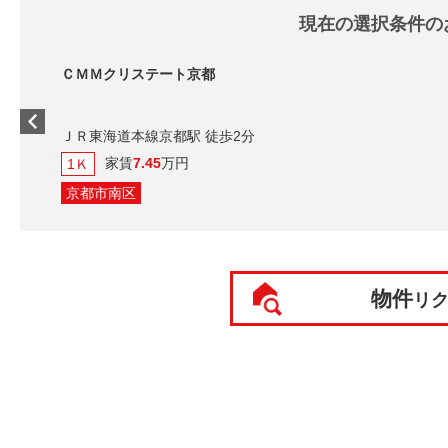
現在の選択条件の
ＣＭＭクリステート京都
ＪＲ東海道本線京都駅 徒歩2分
家賃
7.45
万円
1Ｋ
京都市南区
物件
リ