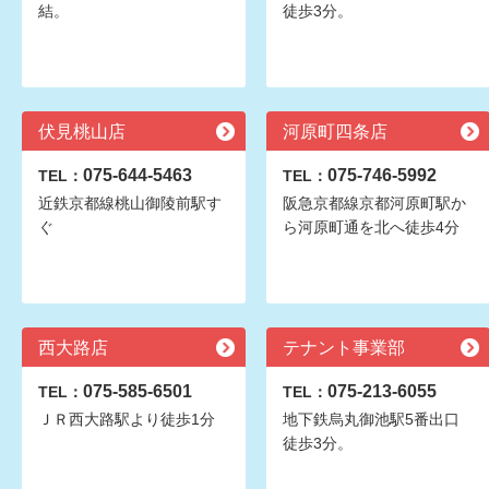
結。
徒歩3分。
伏見桃山店
河原町四条店
075-644-5463
075-746-5992
TEL：
TEL：
近鉄京都線桃山御陵前駅す
阪急京都線京都河原町駅か
ぐ
ら河原町通を北へ徒歩4分
西大路店
テナント事業部
075-585-6501
075-213-6055
TEL：
TEL：
ＪＲ西大路駅より徒歩1分
地下鉄烏丸御池駅5番出口
徒歩3分。