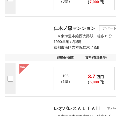
（3階）
(
7,000
円)
仁木ノ森マンション
アパー
ＪＲ東海道本線西大路駅 徒歩19分
1990年築 / 2階建
京都市南区吉祥院仁木ノ森町
部屋番号(階)
賃料 (管理費等)
3.7
103
万
円
（1階）
(
5,000
円)
レオパレスＡＬＴＡⅢ
アパ