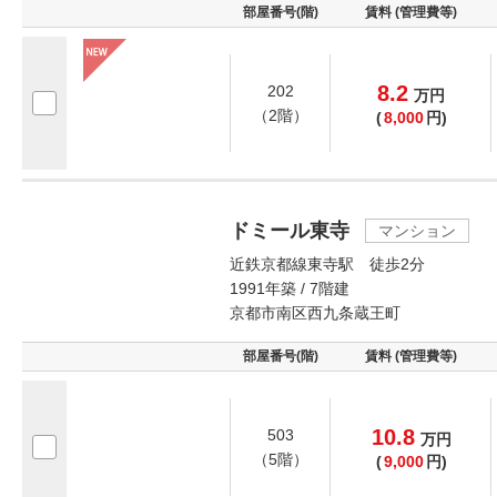
部屋番号(階)
賃料 (管理費等)
8.2
202
万
円
（2階）
(
8,000
円)
ドミール東寺
マンション
近鉄京都線東寺駅 徒歩2分
1991年築 / 7階建
京都市南区西九条蔵王町
部屋番号(階)
賃料 (管理費等)
10.8
503
万
円
（5階）
(
9,000
円)