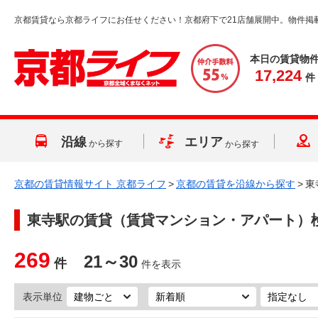
京都賃貸なら京都ライフにお任せください！京都府下で21店舗展開中。物件掲
本日の賃貸物
17,224
件
沿線
エリア
から探す
から探す
京都の賃貸情報サイト 京都ライフ
>
京都の賃貸を沿線から探す
>
東
東寺駅
の賃貸（賃貸マンション・アパート）
269
21～30
件
件を表示
表示単位