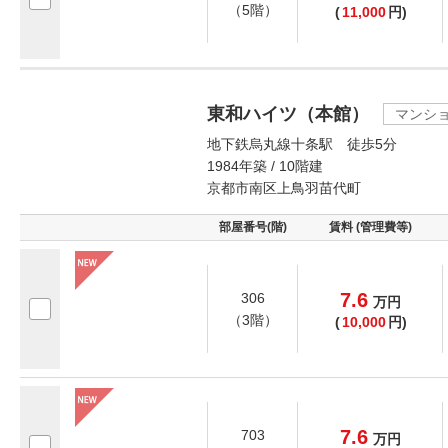
（5階）
(
11,000
円)
東和ハイツ（本館）
マンシ
地下鉄烏丸線十条駅 徒歩5分
1984年築 / 10階建
京都市南区上鳥羽苗代町
部屋番号(階)
賃料 (管理費等)
7.6
306
万
円
（3階）
(
10,000
円)
7.6
703
万
円