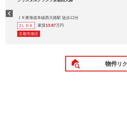
クリスタルグランツ京都西大路
ＪＲ東海道本線西大路駅 徒歩12分
家賃
13.87
万円
2ＬＤＫ
京都市南区
物件
リ