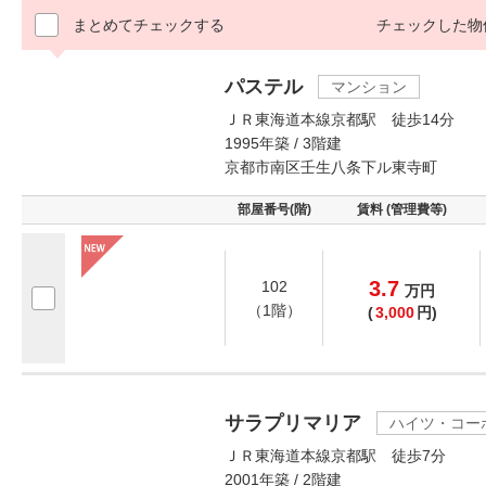
まとめてチェックする
チェックした物
パステル
マンション
ＪＲ東海道本線京都駅 徒歩14分
1995年築 / 3階建
京都市南区壬生八条下ル東寺町
部屋番号(階)
賃料 (管理費等)
3.7
102
万
円
（1階）
(
3,000
円)
サラプリマリア
ハイツ・コー
ＪＲ東海道本線京都駅 徒歩7分
2001年築 / 2階建