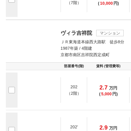
（7階）
(
10,000
円)
ヴィラ吉祥院
マンション
ＪＲ東海道本線西大路駅 徒歩8分
1987年築 / 4階建
京都市南区吉祥院西定成町
部屋番号(階)
賃料 (管理費等)
2.7
202
万
円
（2階）
(
5,000
円)
2.9
202'
万
円