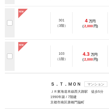
4
301
万
円
（3階）
(
2,000
円)
4.3
103
万
円
（1階）
(
2,000
円)
Ｓ．Ｔ．ＭＯＮ
マンション
ＪＲ東海道本線西大路駅 徒歩5分
1990年築 / 7階建
京都市南区唐橋門脇町