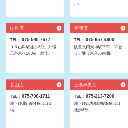
ル。
山科店
長岡店
075-595-7677
075-957-4800
TEL：
TEL：
ＪＲ山科駅徒歩3分。外環
阪急長岡天神駅下車、アゼ
三条東へ100m、北側。
リア通り東入ル南側。
北山店
三条烏丸店
075-708-1711
075-213-7200
TEL：
TEL：
地下鉄北山駅4番出口直
地下鉄烏丸御池駅5番出口
結。
徒歩3分。