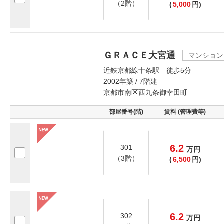
（2階）
(
5,000
円)
ＧＲＡＣＥ大宮通
マンション
近鉄京都線十条駅 徒歩5分
2002年築 / 7階建
京都市南区西九条御幸田町
部屋番号(階)
賃料 (管理費等)
6.2
301
万
円
（3階）
(
6,500
円)
6.2
302
万
円