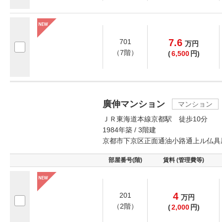
7.6
701
万
円
（7階）
(
6,500
円)
廣伸マンション
マンション
ＪＲ東海道本線京都駅 徒歩10分
1984年築 / 3階建
京都市下京区正面通油小路通上ル仏具
部屋番号(階)
賃料 (管理費等)
4
201
万
円
（2階）
(
2,000
円)