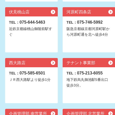
伏見桃山店
河原町四条店
075-644-5463
075-746-5992
TEL：
TEL：
近鉄京都線桃山御陵前駅す
阪急京都線京都河原町駅か
ぐ
ら河原町通を北へ徒歩4分
西大路店
テナント事業部
075-585-6501
075-213-6055
TEL：
TEL：
ＪＲ西大路駅より徒歩1分
地下鉄烏丸御池駅5番出口
徒歩3分。
企画管理部 南営業所
企画管理部 北営業所