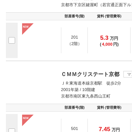
京都市下京区鍵屋町（若宮通正面下ル
部屋番号(階)
賃料 (管理費等)
5.3
201
万
円
（2階）
(
4,000
円)
ＣＭＭクリステート京都
マ
ＪＲ東海道本線京都駅 徒歩2分
2001年築 / 10階建
京都市南区東九条西山王町
部屋番号(階)
賃料 (管理費等)
7.45
501
万
円