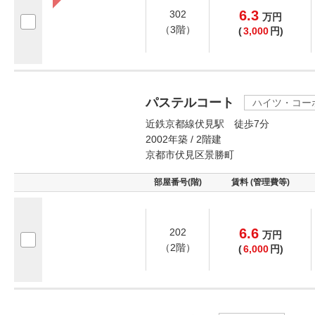
6.3
302
万
円
（3階）
(
3,000
円)
パステルコート
ハイツ・コー
近鉄京都線伏見駅 徒歩7分
2002年築 / 2階建
京都市伏見区景勝町
部屋番号(階)
賃料 (管理費等)
6.6
202
万
円
（2階）
(
6,000
円)