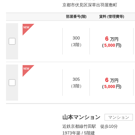
京都市伏見区深草出羽屋敷町
部屋番号(階)
賃料 (管理費等)
6
300
万
円
（3階）
(
5,000
円)
6
305
万
円
（3階）
(
5,000
円)
山本マンション
マンション
近鉄京都線竹田駅 徒歩10分
1973年築 / 5階建