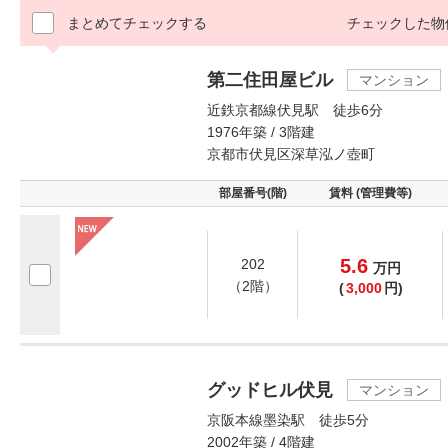
まとめてチェックする
チェックした物
第二住田屋ビル
マンション
近鉄京都線伏見駅 徒歩6分
1976年築 / 3階建
京都市伏見区深草泓ノ壺町
部屋番号(階)
賃料 (管理費等)
5.6
202
万
円
（2階）
(
3,000
円)
グッドヒル伏見
マンション
京阪本線墨染駅 徒歩5分
2002年築 / 4階建