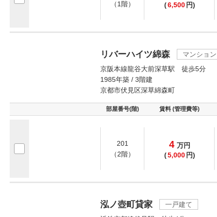
（1階）
(
6,500
円)
リバーハイツ綿森
マンション
京阪本線龍谷大前深草駅 徒歩5分
1985年築 / 3階建
京都市伏見区深草綿森町
部屋番号(階)
賃料 (管理費等)
4
201
万
円
（2階）
(
5,000
円)
泓ノ壺町貸家
一戸建て