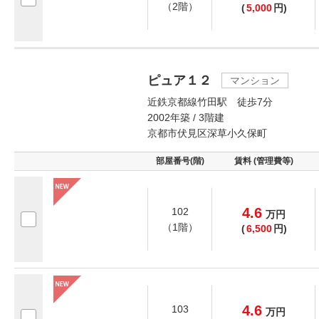
（2階）
(
5,000
円)
ピュア１２
マンション
近鉄京都線竹田駅 徒歩7分
2002年築 / 3階建
京都市伏見区深草小久保町
部屋番号(階)
賃料 (管理費等)
4.6
102
万
円
（1階）
(
6,500
円)
4.6
103
万
円