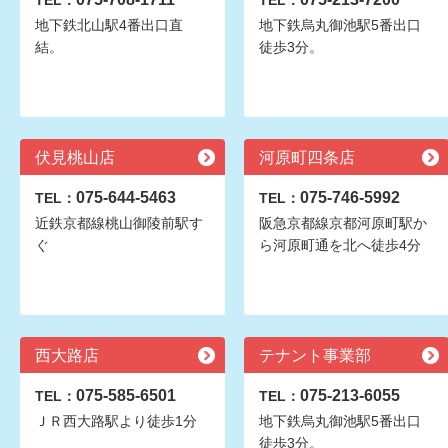
TEL：
TEL：
地下鉄北山駅4番出口直
地下鉄烏丸御池駅5番出口
結。
徒歩3分。
伏見桃山店
河原町四条店
075-644-5463
075-746-5992
TEL：
TEL：
近鉄京都線桃山御陵前駅す
阪急京都線京都河原町駅か
ぐ
ら河原町通を北へ徒歩4分
西大路店
テナント事業部
075-585-6501
075-213-6055
TEL：
TEL：
ＪＲ西大路駅より徒歩1分
地下鉄烏丸御池駅5番出口
徒歩3分。