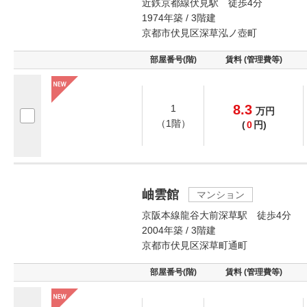
近鉄京都線伏見駅 徒歩4分
1974年築 / 3階建
京都市伏見区深草泓ノ壺町
部屋番号(階)
賃料 (管理費等)
8.3
1
万
円
（1階）
(
0
円)
岫雲館
マンション
京阪本線龍谷大前深草駅 徒歩4分
2004年築 / 3階建
京都市伏見区深草町通町
部屋番号(階)
賃料 (管理費等)