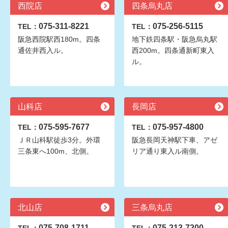
西院店
四条烏丸店
075-311-8221
075-256-5115
TEL：
TEL：
阪急西院駅西180m。四条
地下鉄四条駅・阪急烏丸駅
通佐井西入ル。
西200m。四条通新町東入
ル。
山科店
長岡店
075-595-7677
075-957-4800
TEL：
TEL：
ＪＲ山科駅徒歩3分。外環
阪急長岡天神駅下車、アゼ
三条東へ100m、北側。
リア通り東入ル南側。
北山店
三条烏丸店
075-708-1711
075-213-7200