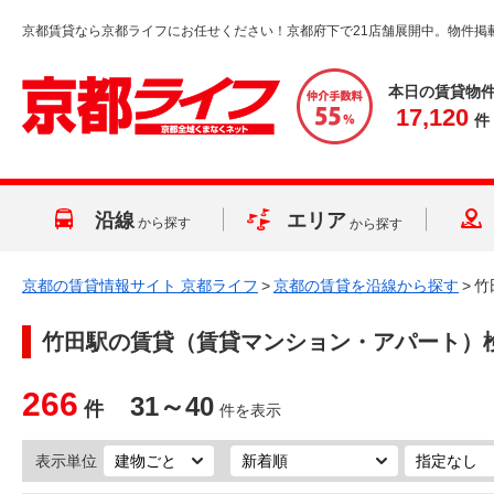
京都賃貸なら京都ライフにお任せください！京都府下で21店舗展開中。物件掲
本日の賃貸物
17,120
件
沿線
エリア
から探す
から探す
京都の賃貸情報サイト 京都ライフ
>
京都の賃貸を沿線から探す
>
竹
竹田駅
の賃貸（賃貸マンション・アパート）
266
31～40
件
件を表示
表示単位