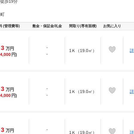
徒歩19分
星町
料 (管理費等)
敷金・保証金/礼金
間取り(専有面積)
お気に入り
3
-
万
円
1Ｋ（19.0㎡）
詳
-
4,000
円)
3
-
万
円
1Ｋ（19.0㎡）
詳
-
4,000
円)
3
-
万
円
1Ｋ（19.0㎡）
詳