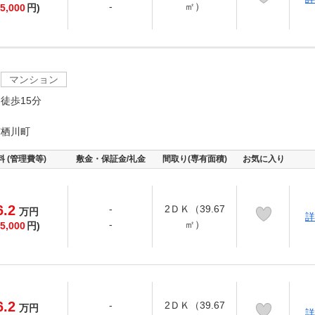
-
㎡）
5,000
円)
マンション
徒歩15分
有栖川町
料 (管理費等)
敷金・保証金/礼金
間取り(専有面積)
お気に入り
6.2
-
2ＤＫ（39.67
万
円
詳
-
㎡）
5,000
円)
6.2
-
2ＤＫ（39.67
万
円
詳