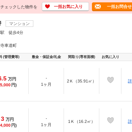
一括お気に入り
一括お問合せ
チェックした物件を
野
マンション
駅 徒歩4分
龍寺車道町
料 (管理費等)
敷金・保証金/礼金
間取り(専有面積)
お気に入り
6.5
-
万
円
2Ｋ（35.91㎡）
詳
1ヶ月
5,000
円)
3
-
万
円
1Ｋ（16.2㎡）
詳
1ヶ月
4,000
円)