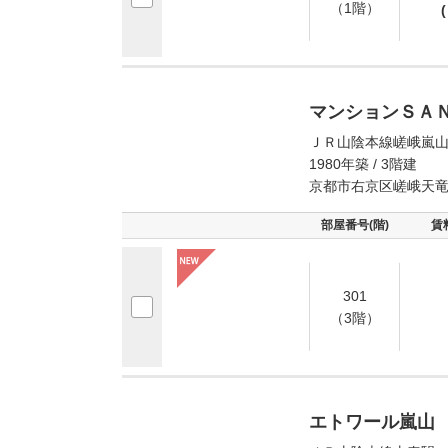
（1階）
(
マンションＳＡ
ＪＲ山陰本線嵯峨嵐山
1980年築 / 3階建
京都市右京区嵯峨天
部屋番号(階)
賃
301
（3階）
エトワール嵐山