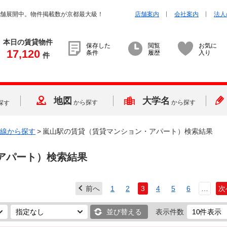
店舗展開中。物件掲載数が京都最大級！
店舗案内
会社案内
法人
本日の賃貸物件
保存した
閲覧
お気に
17,120
条件
履歴
入り
件
地図
大学名
から探す
から探す
探す
線から探す
>
嵐山駅の賃貸（賃貸マンション・アパート）検索結果
アパート）検索結果
前へ
1
2
3
4
5
6
…
次
並び替える
表示件数