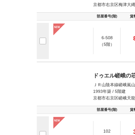
京都市右京区梅津大
部屋番号(階)
賃
6-508
（5階）
ドゥエル嵯峨の
ＪＲ山陰本線嵯峨嵐山
1993年築 / 5階建
京都市右京区嵯峨天
部屋番号(階)
賃
102