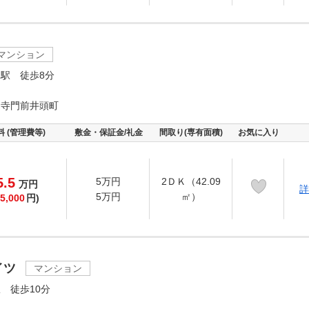
マンション
駅 徒歩8分
覚寺門前井頭町
料 (管理費等)
敷金・保証金/礼金
間取り(専有面積)
お気に入り
5.5
5万円
2ＤＫ（42.09
万
円
詳
5万円
㎡）
5,000
円)
イツ
マンション
 徒歩10分