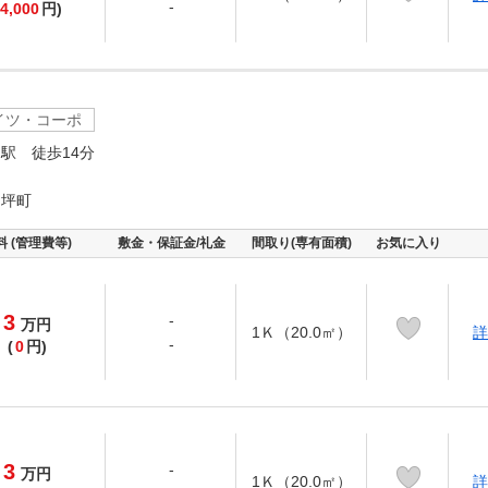
-
4,000
円)
イツ・コーポ
駅 徒歩14分
ヶ坪町
料 (管理費等)
敷金・保証金/礼金
間取り(専有面積)
お気に入り
3
-
万
円
1Ｋ（20.0㎡）
詳
-
(
0
円)
3
-
万
円
1Ｋ（20.0㎡）
詳