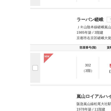
ラーバン嵯峨
ＪＲ山陰本線嵯峨嵐山
1985年築 / 3階建
京都市右京区嵯峨大
部屋番号(階)
賃
302
（3階）
(
嵐山ロイアルハ
阪急嵐山線松尾大社駅
1978年築 / 11階建