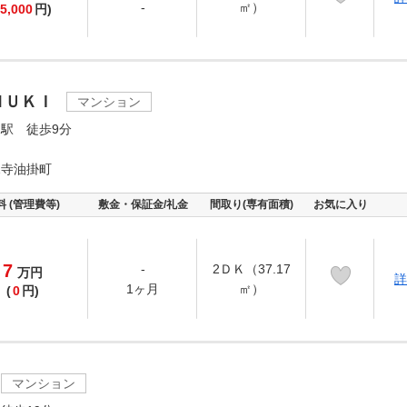
-
㎡）
5,000
円)
ＮＵＫＩ
マンション
駅 徒歩9分
竜寺油掛町
料 (管理費等)
敷金・保証金/礼金
間取り(専有面積)
お気に入り
7
-
2ＤＫ（37.17
万
円
詳
1ヶ月
㎡）
(
0
円)
マンション