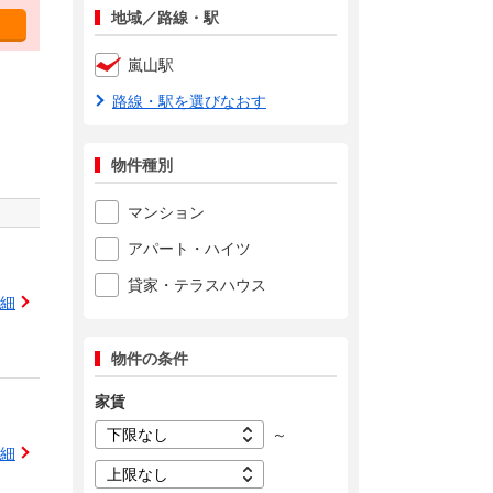
地域／路線・駅
嵐山駅
路線・駅を選びなおす
物件種別
マンション
アパート・ハイツ
貸家・テラスハウス
細
物件の条件
家賃
～
細