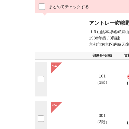
まとめてチェックする
アントレー嵯峨
ＪＲ山陰本線嵯峨嵐山
1988年築 / 3階建
京都市右京区嵯峨天
部屋番号(階)
賃
101
（1階）
(
301
（3階）
(