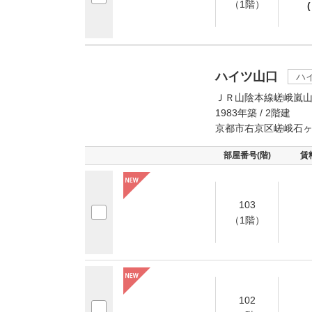
（1階）
(
ハイツ山口
ハ
ＪＲ山陰本線嵯峨嵐山
1983年築 / 2階建
京都市右京区嵯峨石
部屋番号(階)
賃
103
（1階）
102