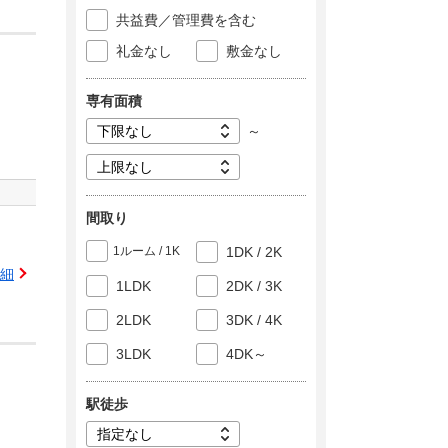
共益費／管理費を含む
礼金なし
敷金なし
専有面積
～
間取り
1ルーム / 1K
1DK / 2K
細
1LDK
2DK / 3K
2LDK
3DK / 4K
3LDK
4DK～
駅徒歩