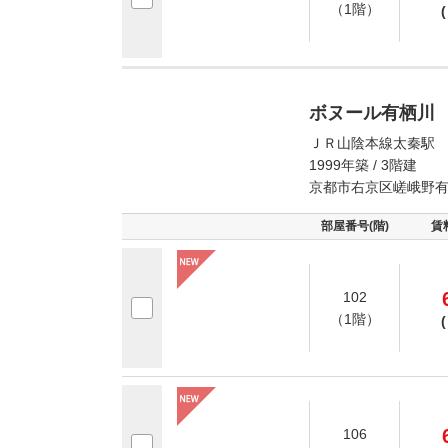
（1階）
(
ボヌール有栖川
ＪＲ山陰本線太秦駅 
1999年築 / 3階建
京都市右京区嵯峨野
部屋番号(階)
賃
102
（1階）
(
106