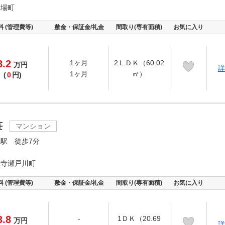
縄場町
料 (管理費等)
敷金・保証金/礼金
間取り(専有面積)
お気に入り
8.2
1ヶ月
2ＬＤＫ（60.02
万
円
詳
1ヶ月
㎡）
(
0
円)
荘
マンション
駅 徒歩7分
龍寺瀬戸川町
料 (管理費等)
敷金・保証金/礼金
間取り(専有面積)
お気に入り
3.8
-
1ＤＫ（20.69
万
円
詳