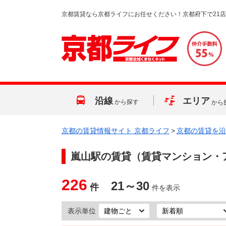
京都賃貸なら京都ライフにお任せください！京都府下で21
沿線
エリア
から探す
から
京都の賃貸情報サイト 京都ライフ
>
京都の賃貸を沿
嵐山駅
の賃貸（賃貸マンション・
226
21～30
件
件を表示
表示単位