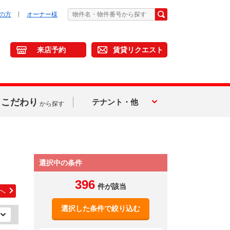
の方
オーナー様
来店予約
賃貸リクエスト
こだわり
テナント・他
から探す
選択中の条件
396
件が該当
へ
選択した条件で絞り込む