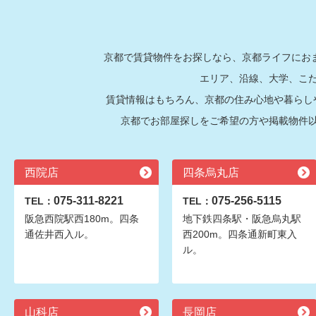
京都で賃貸物件をお探しなら、京都ライフにおま
エリア、沿線、大学、こ
賃貸情報はもちろん、京都の住み心地や暮らし
京都でお部屋探しをご希望の方や掲載物件
西院店
四条烏丸店
075-311-8221
075-256-5115
TEL：
TEL：
阪急西院駅西180m。四条
地下鉄四条駅・阪急烏丸駅
通佐井西入ル。
西200m。四条通新町東入
ル。
山科店
長岡店