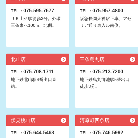
075-595-7677
075-957-4800
TEL：
TEL：
ＪＲ山科駅徒歩3分。外環
阪急長岡天神駅下車、アゼ
三条東へ100m、北側。
リア通り東入ル南側。
北山店
三条烏丸店
075-708-1711
075-213-7200
TEL：
TEL：
地下鉄北山駅4番出口直
地下鉄烏丸御池駅5番出口
結。
徒歩3分。
伏見桃山店
河原町四条店
075-644-5463
075-746-5992
TEL：
TEL：