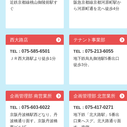
近鉄京都線桃山御陵前駅す
阪急京都線京都河原町駅か
ぐ
ら河原町通を北へ徒歩4分
西大路店
テナント事業部
075-585-6501
075-213-6055
TEL：
TEL：
ＪＲ西大路駅より徒歩1分
地下鉄烏丸御池駅5番出口
徒歩3分。
企画管理部 南営業所
企画管理部 北営業所
075-603-6022
075-417-0271
TEL：
TEL：
京阪丹波橋駅西どなり。丹
地下鉄「北大路駅」5番出
波橋通り面す。京阪丹波橋
口東へスグ。北大路通り面