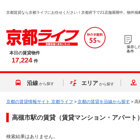
京都賃貸なら京都ライフにお任せください！京都府下で21店舗展開中。物件掲
保存し
条件
本日の賃貸物件
17,224
件
沿線
エリア
から探す
から探す
京都の賃貸情報サイト 京都ライフ
>
京都の賃貸を沿線から探す
>
高
高槻市駅
の賃貸（賃貸マンション・アパート
検索結果はありません。