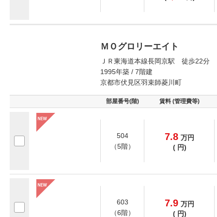
ＭＯグロリーエイト
ＪＲ東海道本線長岡京駅 徒歩22分
1995年築 / 7階建
京都市伏見区羽束師菱川町
部屋番号(階)
賃料 (管理費等)
7.8
504
万
円
（5階）
(
円)
7.9
603
万
円
（6階）
(
円)