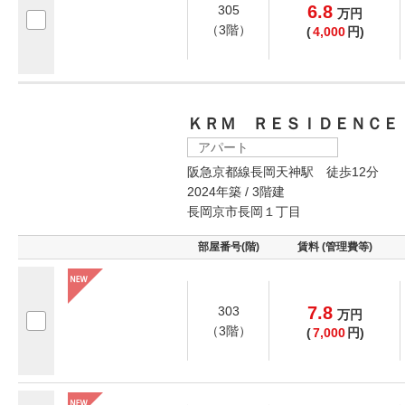
6.8
305
万
円
（3階）
(
4,000
円)
ＫＲＭ ＲＥＳＩＤＥＮＣＥ
アパート
阪急京都線長岡天神駅 徒歩12分
2024年築 / 3階建
長岡京市長岡１丁目
部屋番号(階)
賃料 (管理費等)
7.8
303
万
円
（3階）
(
7,000
円)