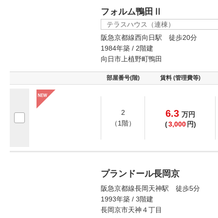
フォルム鴨田Ⅱ
テラスハウス（連棟）
阪急京都線西向日駅 徒歩20分
1984年築 / 2階建
向日市上植野町鴨田
部屋番号(階)
賃料 (管理費等)
6.3
2
万
円
（1階）
(
3,000
円)
プランドール長岡京
阪急京都線長岡天神駅 徒歩5分
1993年築 / 3階建
長岡京市天神４丁目