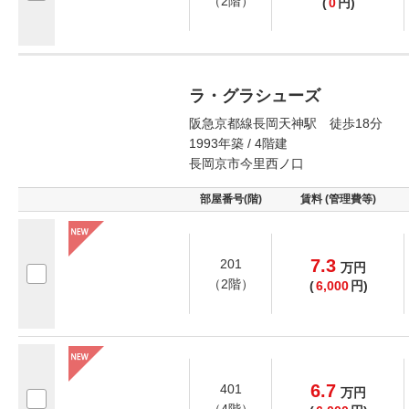
（2階）
(
0
円)
ラ・グラシューズ
阪急京都線長岡天神駅 徒歩18分
1993年築 / 4階建
長岡京市今里西ノ口
部屋番号(階)
賃料 (管理費等)
7.3
201
万
円
（2階）
(
6,000
円)
6.7
401
万
円
（4階）