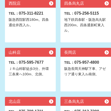
西院店
四条烏丸店
075-311-8221
075-256-5115
TEL：
TEL：
阪急西院駅西180m。四条
地下鉄四条駅・阪急烏丸駅
通佐井西入ル。
西200m。四条通新町東入
ル。
山科店
長岡店
075-595-7677
075-957-4800
TEL：
TEL：
ＪＲ山科駅徒歩3分。外環
阪急長岡天神駅下車、アゼ
三条東へ100m、北側。
リア通り東入ル南側。
北山店
三条烏丸店