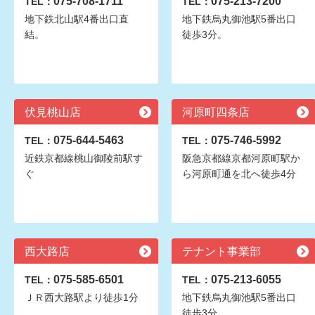
075-708-1711
075-213-7200
TEL：
TEL：
地下鉄北山駅4番出口直
地下鉄烏丸御池駅5番出口
結。
徒歩3分。
伏見桃山店
河原町四条店
075-644-5463
075-746-5992
TEL：
TEL：
近鉄京都線桃山御陵前駅す
阪急京都線京都河原町駅か
ぐ
ら河原町通を北へ徒歩4分
西大路店
テナント事業部
075-585-6501
075-213-6055
TEL：
TEL：
ＪＲ西大路駅より徒歩1分
地下鉄烏丸御池駅5番出口
徒歩3分。