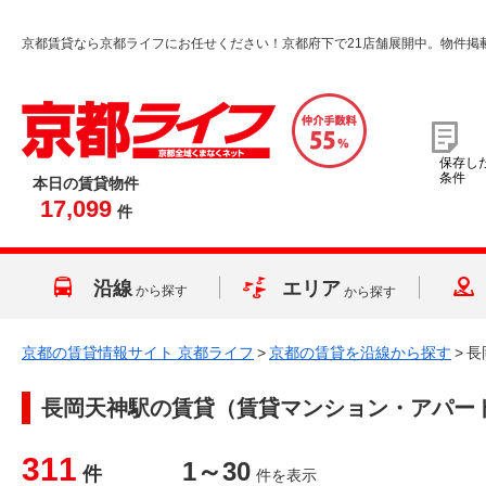
京都賃貸なら京都ライフにお任せください！京都府下で21店舗展開中。物件掲
保存し
条件
本日の賃貸物件
17,099
件
沿線
エリア
から探す
から探す
京都の賃貸情報サイト 京都ライフ
>
京都の賃貸を沿線から探す
>
長
長岡天神駅
の賃貸（賃貸マンション・アパー
311
1～30
件
件を表示