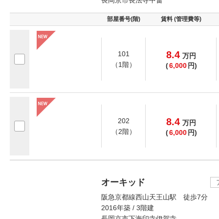
部屋番号(階)
賃料 (管理費等)
8.4
101
万
円
（1階）
(
6,000
円)
8.4
202
万
円
（2階）
(
6,000
円)
オーキッド
阪急京都線西山天王山駅 徒歩7分
2016年築 / 3階建
長岡京市下海印寺伊賀寺