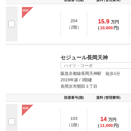
部屋番号(階)
賃料 (管理費等)
15.9
204
万
円
（2階）
(
10,000
円)
セジュール長岡天神
ハイツ・コーポ
阪急京都線長岡天神駅 徒歩1分
2019年築 / 3階建
長岡京市開田３丁目
部屋番号(階)
賃料 (管理費等)
14
103
万
円
（1階）
(
11,000
円)