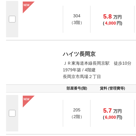
5.8
304
万
円
（3階）
(
4,000
円)
ハイツ長岡京
ＪＲ東海道本線長岡京駅 徒歩10分
1979年築 / 4階建
長岡京市馬場２丁目
部屋番号(階)
賃料 (管理費等)
5.7
205
万
円
（2階）
(
6,000
円)