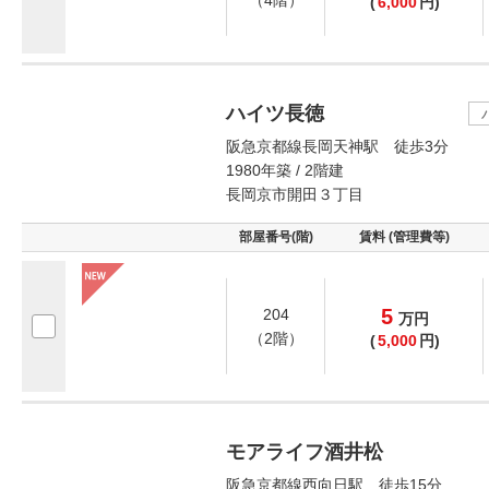
(
6,000
円)
ハイツ長徳
阪急京都線長岡天神駅 徒歩3分
1980年築 / 2階建
長岡京市開田３丁目
部屋番号(階)
賃料 (管理費等)
5
204
万
円
（2階）
(
5,000
円)
モアライフ酒井松
阪急京都線西向日駅 徒歩15分