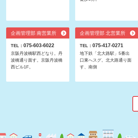
企画管理部 南営業所
企画管理部 北営業所
075-603-6022
075-417-0271
TEL：
TEL：
京阪丹波橋駅西どなり。丹
地下鉄「北大路駅」5番出
波橋通り面す。京阪丹波橋
口東へスグ。北大路通り面
西ビル1F。
す、南側