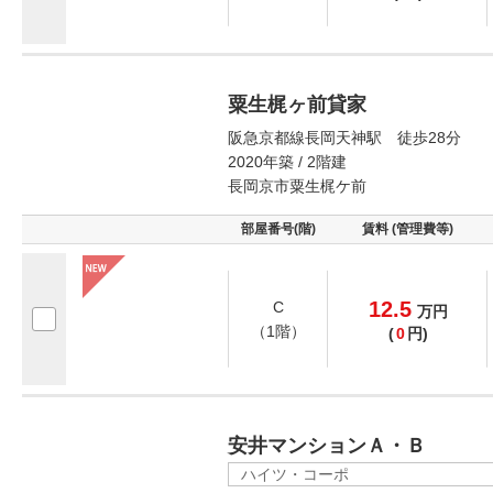
粟生梶ヶ前貸家
阪急京都線長岡天神駅 徒歩28分
2020年築 / 2階建
長岡京市粟生梶ケ前
部屋番号(階)
賃料 (管理費等)
12.5
C
万
円
（1階）
(
0
円)
安井マンションＡ・Ｂ
ハイツ・コーポ