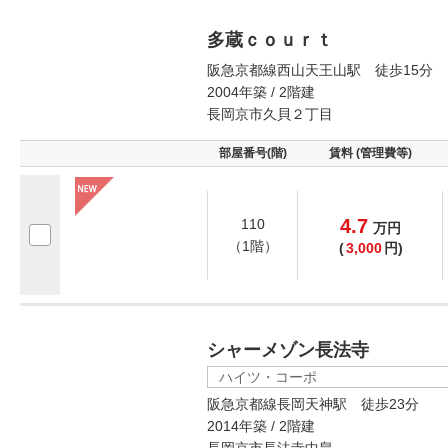
多蔵ｃｏｕｒｔ
阪急京都線西山天王山駅 徒歩15分
2004年築 / 2階建
長岡京市久貝２丁目
部屋番号(階)
賃料 (管理費等)
4.7
110
万
円
（1階）
(
3,000
円)
シャーメゾン長法寺
ハイツ・コーポ
阪急京都線長岡天神駅 徒歩23分
2014年築 / 2階建
長岡京市長法寺中畠