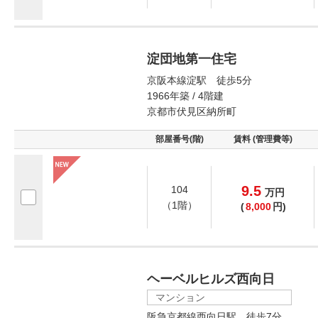
淀団地第一住宅
京阪本線淀駅 徒歩5分
1966年築 / 4階建
京都市伏見区納所町
部屋番号(階)
賃料 (管理費等)
9.5
104
万
円
（1階）
(
8,000
円)
ヘーベルヒルズ西向日
マンション
阪急京都線西向日駅 徒歩7分