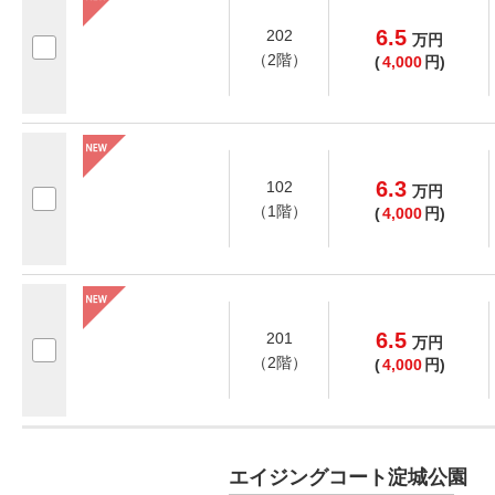
6.5
202
万
円
（2階）
(
4,000
円)
6.3
102
万
円
（1階）
(
4,000
円)
6.5
201
万
円
（2階）
(
4,000
円)
エイジングコート淀城公園