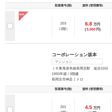
部屋番号(階)
賃料 (管理費等)
6.8
203
万
円
（3階）
(
5,000
円)
コーポレーション坂本
マンション
ＪＲ東海道本線長岡京駅 徒歩10分
1993年築 / 3階建
長岡京市神足ミドロ
部屋番号(階)
賃料 (管理費等)
4.5
201
万
円