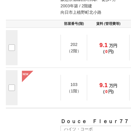
2003年築 / 2階建
向日市上植野町北小路
部屋番号(階)
賃料 (管理費等)
9.1
202
万
円
（2階）
(
0
円)
9.1
103
万
円
（1階）
(
0
円)
Ｄｏｕｃｅ Ｆｌｅｕｒ７７
ハイツ・コーポ