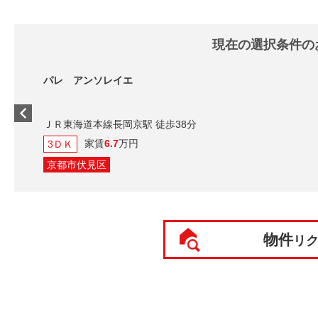
現在の選択条件の
 アンソレイエ
東海道本線長岡京駅 徒歩38分
家賃
6.7
万円
Ｋ
都市伏見区
物件
リ