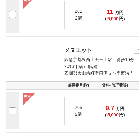
11
201
万
円
（2階）
(
9,000
円)
メヌエット
阪急京都線西山天王山駅 徒歩10分
2013年築 / 3階建
乙訓郡大山崎町字円明寺小字西法寺
部屋番号(階)
賃料 (管理費等)
9.7
205
万
円
（2階）
(
5,000
円)