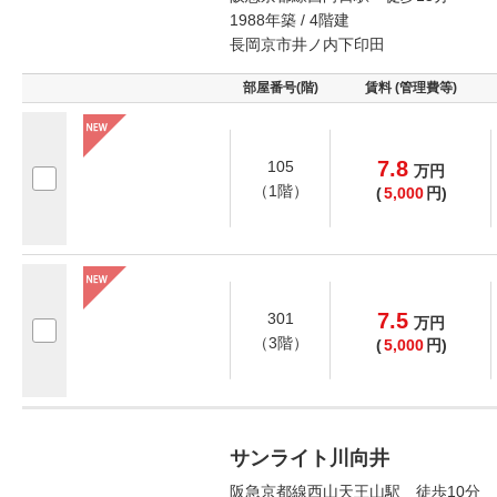
1988年築 / 4階建
長岡京市井ノ内下印田
部屋番号(階)
賃料 (管理費等)
7.8
105
万
円
（1階）
(
5,000
円)
7.5
301
万
円
（3階）
(
5,000
円)
サンライト川向井
阪急京都線西山天王山駅 徒歩10分