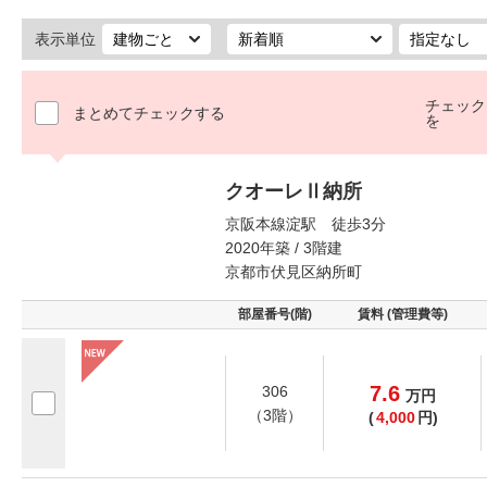
表示単位
チェック
まとめてチェックする
を
クオーレⅡ納所
京阪本線淀駅 徒歩3分
2020年築 / 3階建
京都市伏見区納所町
部屋番号(階)
賃料 (管理費等)
7.6
306
万
円
（3階）
(
4,000
円)