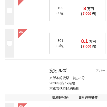
8
106
万
円
（1階）
(
7,000
円)
8.1
301
万
円
（3階）
(
7,000
円)
淀ヒルズ
アパー
京阪本線淀駅 徒歩8分
2026年築 / 2階建
京都市伏見区納所町
部屋番号(階)
賃料 (管理費等)