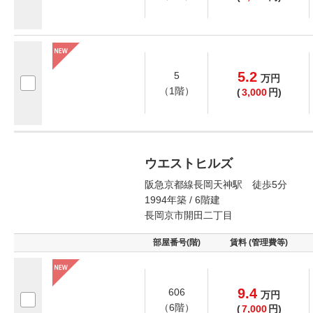
5.2
5
万
円
（1階）
(
3,000
円)
ウエストヒルズ
阪急京都線長岡天神駅 徒歩5分
1994年築 / 6階建
長岡京市開田二丁目
部屋番号(階)
賃料 (管理費等)
9.4
606
万
円
（6階）
(
7,000
円)