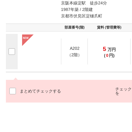
京阪本線淀駅 徒歩24分
1987年築 / 2階建
京都市伏見区淀樋爪町
部屋番号(階)
賃料 (管理費等)
5
A202
万
円
（2階）
(
0
円)
チェック
まとめてチェックする
を