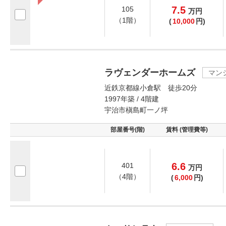
7.5
105
万
円
（1階）
(
10,000
円)
ラヴェンダーホームズ
マン
近鉄京都線小倉駅 徒歩20分
1997年築 / 4階建
宇治市槇島町一ノ坪
部屋番号(階)
賃料 (管理費等)
6.6
401
万
円
（4階）
(
6,000
円)