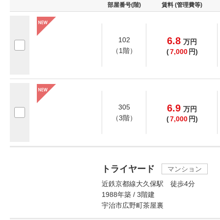
部屋番号(階)
賃料 (管理費等)
6.8
102
万
円
（1階）
(
7,000
円)
6.9
305
万
円
（3階）
(
7,000
円)
トライヤード
マンション
近鉄京都線大久保駅 徒歩4分
1988年築 / 3階建
宇治市広野町茶屋裏