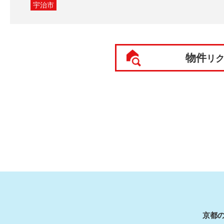
宇治市
物件
リ
京都