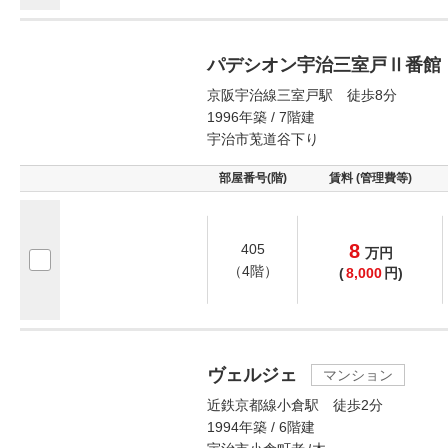
パデシオン宇治三室戸Ⅱ番館
京阪宇治線三室戸駅 徒歩8分
1996年築 / 7階建
宇治市莵道谷下り
部屋番号(階)
賃料 (管理費等)
8
405
万
円
（4階）
(
8,000
円)
ヴェルジェ
マンション
近鉄京都線小倉駅 徒歩2分
1994年築 / 6階建