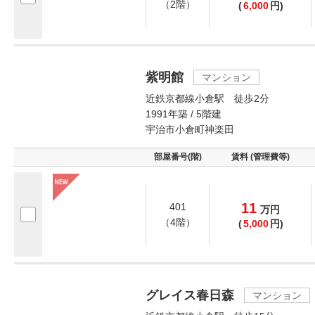
（2階）
(
6,000
円)
紫明館
マンション
近鉄京都線小倉駅 徒歩2分
1991年築 / 5階建
宇治市小倉町神楽田
部屋番号(階)
賃料 (管理費等)
11
401
万
円
（4階）
(
5,000
円)
グレイス春日森
マンション