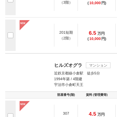
（3階）
(
10,000
円)
6.5
201短期
万
円
（2階）
(
10,000
円)
ヒルズオグラ
マンション
近鉄京都線小倉駅 徒歩5分
1994年築 / 4階建
宇治市小倉町天王
部屋番号(階)
賃料 (管理費等)
4.5
307
万
円