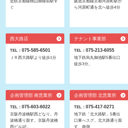
近鉄京都線桃山御陵前駅す
阪急京都線京都河原町駅か
ぐ
ら河原町通を北へ徒歩4分
西大路店
テナント事業部
075-585-6501
075-213-6055
TEL：
TEL：
ＪＲ西大路駅より徒歩1分
地下鉄烏丸御池駅5番出口
徒歩3分。
企画管理部 南営業所
企画管理部 北営業所
075-603-6022
075-417-0271
TEL：
TEL：
京阪丹波橋駅西どなり。丹
地下鉄「北大路駅」5番出
波橋通り面す。京阪丹波橋
口東へスグ。北大路通り面
西ビル1F。
す、南側