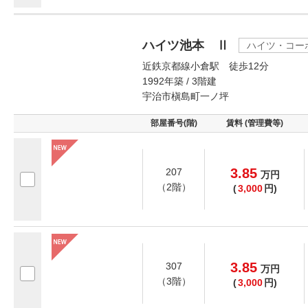
ハイツ池本 Ⅱ
ハイツ・コー
近鉄京都線小倉駅 徒歩12分
1992年築 / 3階建
宇治市槇島町一ノ坪
部屋番号(階)
賃料 (管理費等)
3.85
207
万
円
（2階）
(
3,000
円)
3.85
307
万
円
（3階）
(
3,000
円)