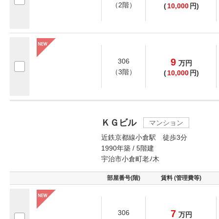
（2階）
(
10,000
円)
9
306
万
円
（3階）
(
10,000
円)
ＫＧビル
マンション
近鉄京都線小倉駅 徒歩3分
1990年築 / 5階建
宇治市小倉町老ﾉ木
部屋番号(階)
賃料 (管理費等)
7
306
万
円