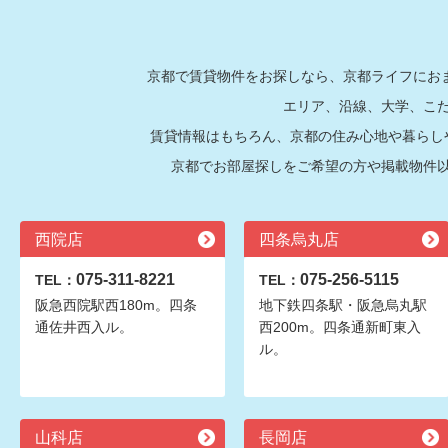
京都で賃貸物件をお探しなら、京都ライフにおま
エリア、沿線、大学、こ
賃貸情報はもちろん、京都の住み心地や暮らし
京都でお部屋探しをご希望の方や掲載物件
西院店
四条烏丸店
075-311-8221
075-256-5115
TEL：
TEL：
阪急西院駅西180m。四条
地下鉄四条駅・阪急烏丸駅
通佐井西入ル。
西200m。四条通新町東入
ル。
山科店
長岡店