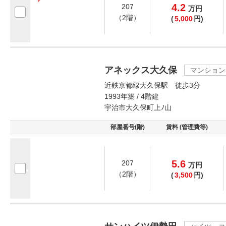
4.2
207
万
円
（2階）
(
5,000
円)
アネックス大久保
マンション
近鉄京都線大久保駅 徒歩3分
1993年築 / 4階建
宇治市大久保町上ﾉ山
部屋番号(階)
賃料 (管理費等)
5.6
207
万
円
（2階）
(
3,500
円)