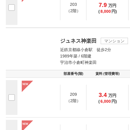
7.9
203
万
円
（2階）
(
8,000
円)
ジュネス神楽田
マンション
近鉄京都線小倉駅 徒歩2分
1989年築 / 6階建
宇治市小倉町神楽田
部屋番号(階)
賃料 (管理費等)
3.4
209
万
円
（2階）
(
6,000
円)