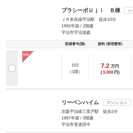
プラシーボＵｊｉ Ｂ棟
ハ
ＪＲ奈良線宇治駅 徒歩10分
1992年築 / 2階建
宇治市宇治池森
部屋番号(階)
賃料 (管理費等)
7.2
102
万
円
（1階）
(
3,000
円)
リーベンハイム
マンション
京阪宇治線三室戸駅 徒歩2分
1987年築 / 3階建
宇治市莵道田中