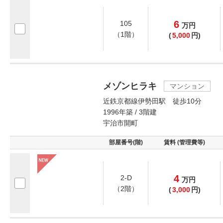
6
105
万
円
（1階）
(
5,000
円)
メゾンヒラキ
マンション
近鉄京都線伊勢田駅 徒歩10分
1996年築 / 3階建
宇治市開町
部屋番号(階)
賃料 (管理費等)
4
2-D
万
円
（2階）
(
3,000
円)