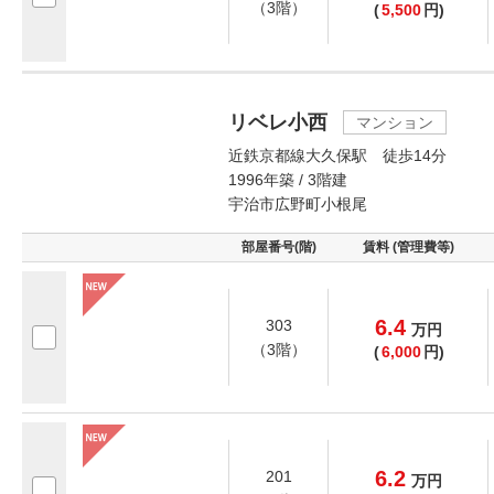
（3階）
(
5,500
円)
リベレ小西
マンション
近鉄京都線大久保駅 徒歩14分
1996年築 / 3階建
宇治市広野町小根尾
部屋番号(階)
賃料 (管理費等)
6.4
303
万
円
（3階）
(
6,000
円)
6.2
201
万
円