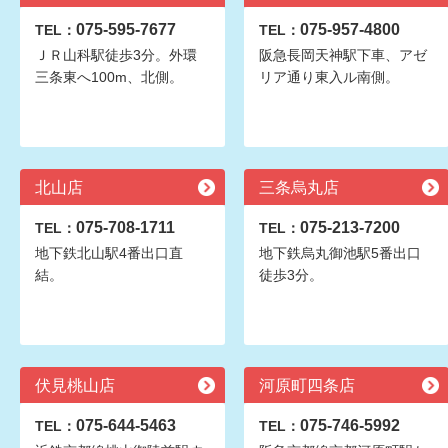
075-595-7677
075-957-4800
TEL：
TEL：
ＪＲ山科駅徒歩3分。外環
阪急長岡天神駅下車、アゼ
三条東へ100m、北側。
リア通り東入ル南側。
北山店
三条烏丸店
075-708-1711
075-213-7200
TEL：
TEL：
地下鉄北山駅4番出口直
地下鉄烏丸御池駅5番出口
結。
徒歩3分。
伏見桃山店
河原町四条店
075-644-5463
075-746-5992
TEL：
TEL：