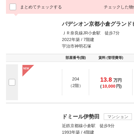
まとめてチェックする
チェックした物
パデシオン京都小倉グランド
ＪＲ奈良線JR小倉駅 徒歩7分
2022年築 / 7階建
宇治市神明石塚
部屋番号(階)
賃料 (管理費等)
13.8
204
万
円
（2階）
(
10,000
円)
ドミール伊勢田
マンション
近鉄京都線小倉駅 徒歩9分
1993年築 / 4階建