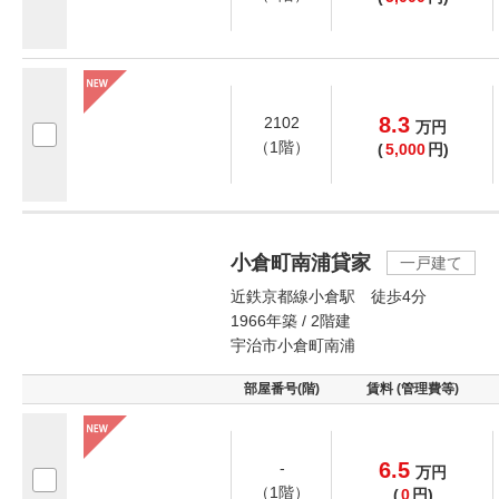
8.3
2102
万
円
（1階）
(
5,000
円)
小倉町南浦貸家
一戸建て
近鉄京都線小倉駅 徒歩4分
1966年築 / 2階建
宇治市小倉町南浦
部屋番号(階)
賃料 (管理費等)
6.5
-
万
円
（1階）
(
0
円)