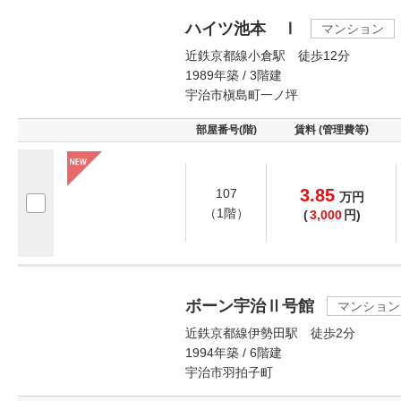
ハイツ池本 Ⅰ
マンション
近鉄京都線小倉駅 徒歩12分
1989年築 / 3階建
宇治市槇島町一ノ坪
部屋番号(階)
賃料 (管理費等)
3.85
107
万
円
（1階）
(
3,000
円)
ボーン宇治Ⅱ号館
マンション
近鉄京都線伊勢田駅 徒歩2分
1994年築 / 6階建
宇治市羽拍子町