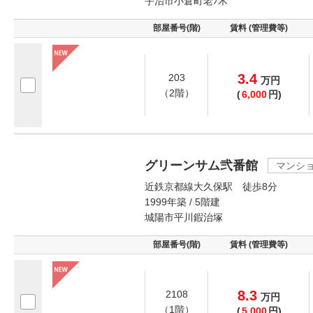
宇治市小倉町老ﾉ木
部屋番号(階)
賃料 (管理費等)
3.4
203
万
円
（2階）
(
6,000
円)
グリーンサム弐番館
マンシ
近鉄京都線大久保駅 徒歩8分
1999年築 / 5階建
城陽市平川鍜治塚
部屋番号(階)
賃料 (管理費等)
8.3
2108
万
円
（1階）
(
5,000
円)