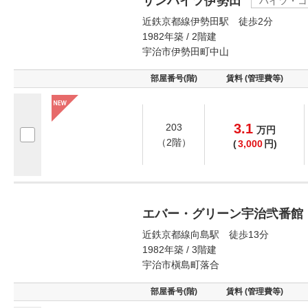
サンハイツ伊勢田
ハイツ・コ
近鉄京都線伊勢田駅 徒歩2分
1982年築 / 2階建
宇治市伊勢田町中山
部屋番号(階)
賃料 (管理費等)
3.1
203
万
円
（2階）
(
3,000
円)
エバー・グリーン宇治弐番館
近鉄京都線向島駅 徒歩13分
1982年築 / 3階建
宇治市槇島町落合
部屋番号(階)
賃料 (管理費等)