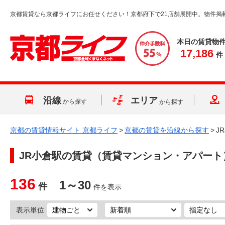
京都賃貸なら京都ライフにお任せください！京都府下で21店舗展開中。物件掲
本日の賃貸物
17,186
件
沿線
エリア
から探す
から探す
京都の賃貸情報サイト 京都ライフ
>
京都の賃貸を沿線から探す
>
J
JR小倉駅
の賃貸（賃貸マンション・アパート
136
1～30
件
件を表示
表示単位