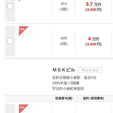
3.7
413
万
円
（4階）
(
6,000
円)
4
609
万
円
（6階）
(
6,000
円)
ＭＳＫビル
マンション
近鉄京都線小倉駅 徒歩2分
1991年築 / 5階建
宇治市小倉町神楽田
部屋番号(階)
賃料 (管理費等)