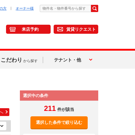
の方
オーナー様
来店予約
賃貸リクエスト
こだわり
テナント・他
から探す
選択中の条件
211
件が該当
へ
選択した条件で絞り込む