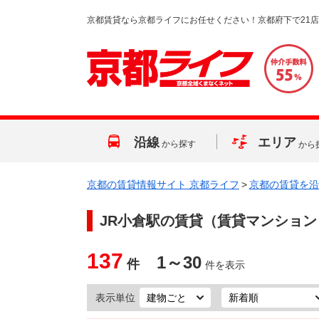
京都賃貸なら京都ライフにお任せください！京都府下で21
沿線
エリア
から探す
から
京都の賃貸情報サイト 京都ライフ
>
京都の賃貸を沿
JR小倉駅
の賃貸（賃貸マンション
137
1～30
件
件を表示
表示単位