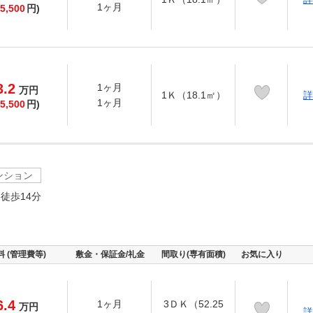
1ヶ月
5,500
円)
3.2
1ヶ月
万
円
1Ｋ（18.1㎡）
詳
1ヶ月
5,500
円)
ンション
徒歩14分
料 (管理費等)
敷金・保証金/礼金
間取り(専有面積)
お気に入り
6.4
1ヶ月
3ＤＫ（52.25
万
円
詳