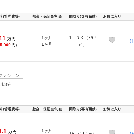
料 (管理費等)
敷金・保証金/礼金
間取り(専有面積)
お気に入り
11
1ヶ月
1ＬＤＫ（79.2
万
円
詳
1ヶ月
㎡）
5,000
円)
マンション
歩3分
料 (管理費等)
敷金・保証金/礼金
間取り(専有面積)
お気に入り
3.1
1ヶ月
万
円
1Ｋ（18.1㎡）
詳