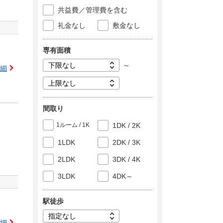
共益費／管理費を含む
礼金なし
敷金なし
専有面積
～
細
間取り
1ルーム / 1K
1DK / 2K
1LDK
2DK / 3K
2LDK
3DK / 4K
3LDK
4DK～
駅徒歩
細