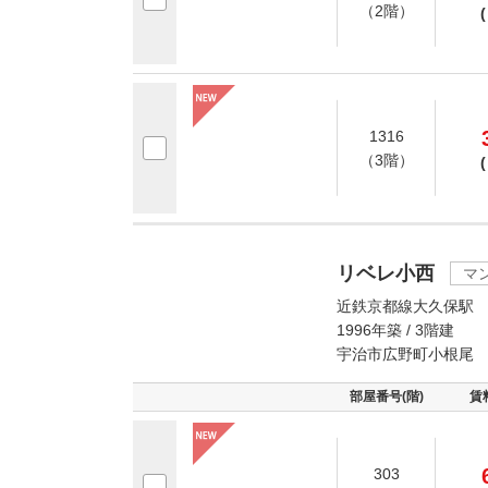
（2階）
(
1316
（3階）
(
リベレ小西
マ
近鉄京都線大久保駅 
1996年築 / 3階建
宇治市広野町小根尾
部屋番号(階)
賃
303