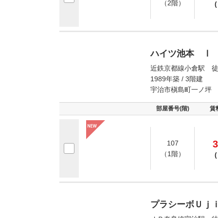
（2階）
(
ハイツ池本 Ⅰ
近鉄京都線小倉駅 徒
1989年築 / 3階建
宇治市槇島町一ノ坪
部屋番号(階)
賃
3
107
（1階）
(
プラシーボＵｊ