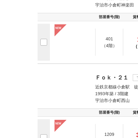
宇治市小倉町神楽田
部屋番号(階)
賃
401
（4階）
(
Ｆｏｋ・２１
近鉄京都線小倉駅 徒
1993年築 / 3階建
宇治市小倉町西山
部屋番号(階)
賃
1209