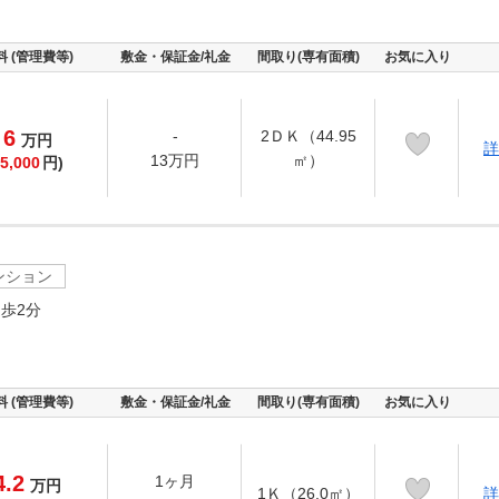
料 (管理費等)
敷金・保証金/礼金
間取り(専有面積)
お気に入り
6
-
2ＤＫ（44.95
万
円
詳
13万円
㎡）
5,000
円)
ンション
歩2分
料 (管理費等)
敷金・保証金/礼金
間取り(専有面積)
お気に入り
4.2
1ヶ月
万
円
1Ｋ（26.0㎡）
詳