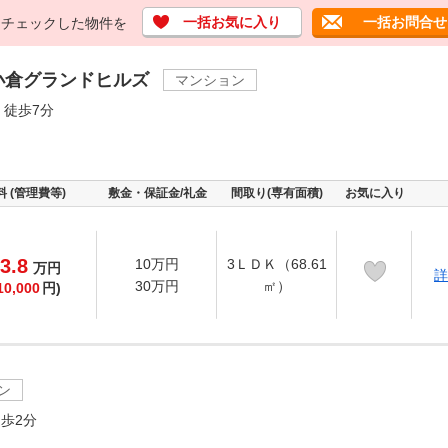
一括お気に入り
一括お問合せ
チェックした物件を
小倉グランドヒルズ
マンション
 徒歩7分
料 (管理費等)
敷金・保証金/礼金
間取り(専有面積)
お気に入り
3.8
10万円
3ＬＤＫ（68.61
万
円
詳
30万円
㎡）
10,000
円)
ン
歩2分