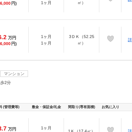
1ヶ月
㎡）
6,000
円)
6.2
1ヶ月
3ＤＫ（52.25
万
円
詳
1ヶ月
㎡）
6,000
円)
マンション
歩2分
料 (管理費等)
敷金・保証金/礼金
間取り(専有面積)
お気に入り
3.7
1ヶ月
万
円
1Ｋ（17.4㎡）
詳