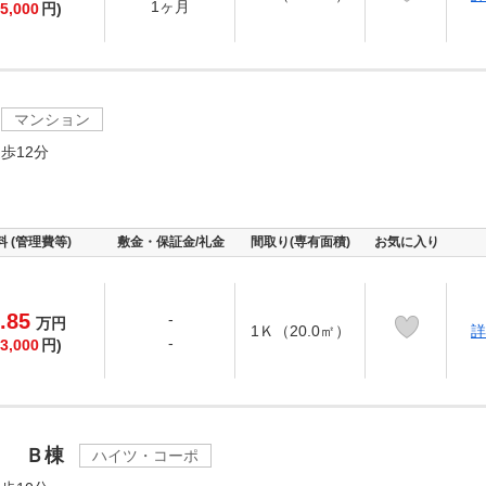
1ヶ月
5,000
円)
マンション
歩12分
料 (管理費等)
敷金・保証金/礼金
間取り(専有面積)
お気に入り
.85
-
万
円
1Ｋ（20.0㎡）
詳
-
3,000
円)
ｉ Ｂ棟
ハイツ・コーポ