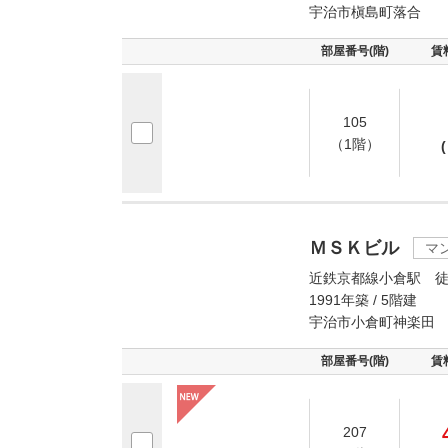
宇治市槇島町落合
部屋番号(階)
賃
105
（1階）
(
ＭＳＫビル
マ
近鉄京都線小倉駅 徒
1991年築 / 5階建
宇治市小倉町神楽田
部屋番号(階)
賃
207