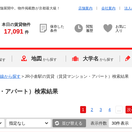
店舗展開中。物件掲載数が京都最大級！
店舗案内
会社案内
法人
本日の賃貸物件
保存した
閲覧
お気に
17,091
条件
履歴
入り
件
地図
大学名
から探す
から探す
探す
線から探す
>
JR小倉駅の賃貸（賃貸マンション・アパート）検索結果
・アパート）検索結果
1
2
3
4
…
次
並び替える
表示件数