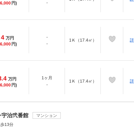
-
6,000
円)
4
-
万
円
1Ｋ（17.4㎡）
詳
-
6,000
円)
3.4
1ヶ月
万
円
1Ｋ（17.4㎡）
詳
-
6,000
円)
ン宇治弐番館
マンション
歩13分