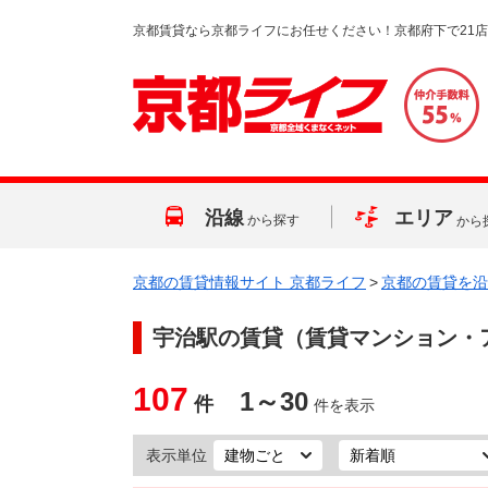
京都賃貸なら京都ライフにお任せください！京都府下で21
沿線
エリア
から探す
から
京都の賃貸情報サイト 京都ライフ
>
京都の賃貸を沿
宇治駅
の賃貸（賃貸マンション・
107
1～30
件
件を表示
表示単位