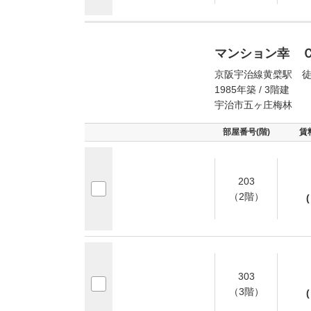
マンション幸 
京阪宇治線黄檗駅 徒
1985年築 / 3階建
宇治市五ヶ庄梅林
部屋番号(階)
賃
203
（2階）
(
303
（3階）
(