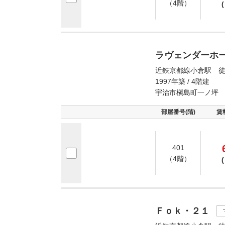
（4階）
(
ラヴェンダーホ
近鉄京都線小倉駅 徒
1997年築 / 4階建
宇治市槇島町一ノ坪
部屋番号(階)
賃
401
（4階）
(
Ｆｏｋ・２１