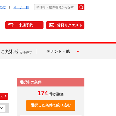
の方
オーナー様
来店予約
賃貸リクエスト
こだわり
テナント・他
から探す
選択中の条件
174
件が該当
へ
選択した条件で絞り込む