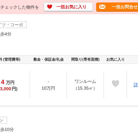
一括お気に入り
一括お問合せ
チェックした物件を
イツ・コーポ
歩4分
料 (管理費等)
敷金・保証金/礼金
間取り(専有面積)
お気に入り
4
-
ワンルーム
万
円
詳
10万円
（15.35㎡）
3,000
円)
ン
歩10分