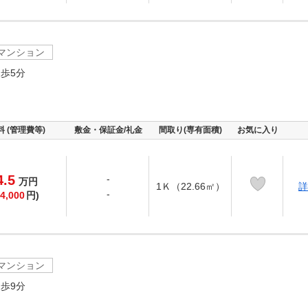
マンション
歩5分
料 (管理費等)
敷金・保証金/礼金
間取り(専有面積)
お気に入り
4.5
-
万
円
1Ｋ（22.66㎡）
詳
-
4,000
円)
マンション
歩9分