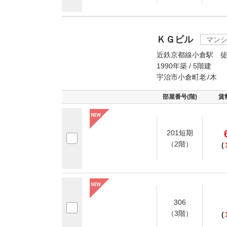
ＫＧビル
マン
近鉄京都線小倉駅 徒
1990年築 / 5階建
宇治市小倉町老ﾉ木
部屋番号(階)
賃
201短期
（2階）
(
306
（3階）
(