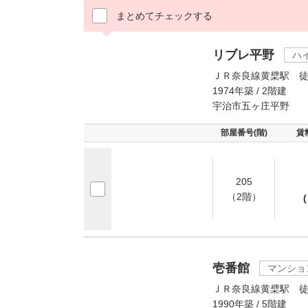
まとめてチェックする
リブレ平野
ハ
ＪＲ奈良線黄檗駅 徒
1974年築 / 2階建
宇治市五ヶ庄平野
部屋番号(階)
賃
205
（2階）
(
壱番館
マンショ
ＪＲ奈良線黄檗駅 徒
1990年築 / 5階建