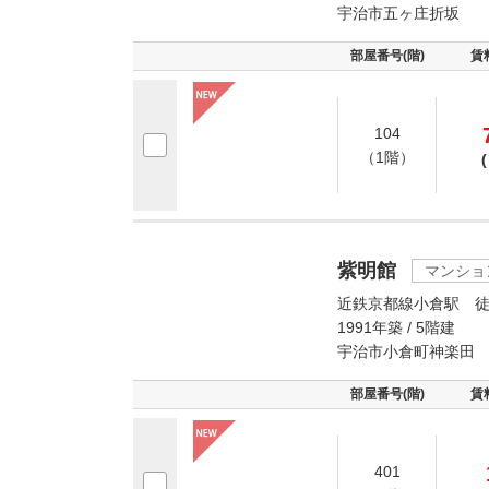
宇治市五ヶ庄折坂
部屋番号(階)
賃
104
（1階）
(
紫明館
マンショ
近鉄京都線小倉駅 徒
1991年築 / 5階建
宇治市小倉町神楽田
部屋番号(階)
賃
401