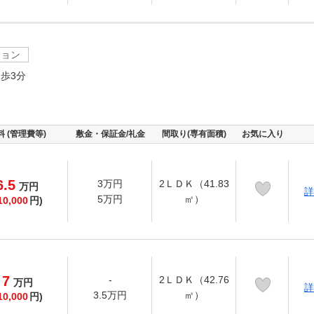
ション
歩3分
料 (管理費等)
敷金・保証金/礼金
間取り(専有面積)
お気に入り
6.5
3万円
2ＬＤＫ（41.83
万
円
詳
5万円
㎡）
10,000
円)
7
-
2ＬＤＫ（42.76
万
円
詳
3.5万円
㎡）
10,000
円)