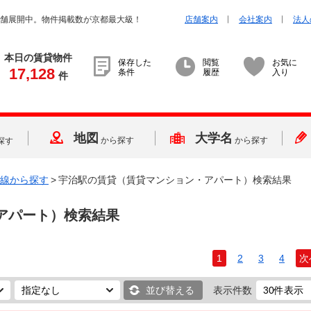
店舗展開中。物件掲載数が京都最大級！
店舗案内
会社案内
法人
本日の賃貸物件
保存した
閲覧
お気に
17,128
条件
履歴
入り
件
地図
大学名
から探す
から探す
探す
線から探す
>
宇治駅の賃貸（賃貸マンション・アパート）検索結果
アパート）検索結果
1
2
3
4
次
並び替える
表示件数