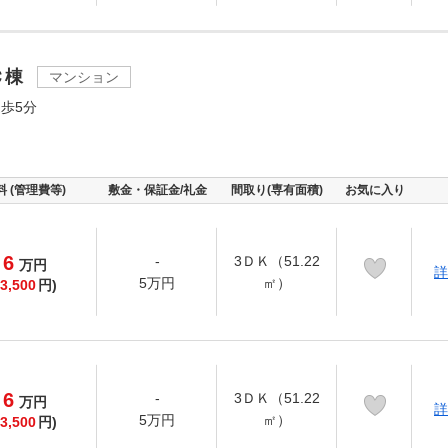
Ｃ棟
マンション
歩5分
料 (管理費等)
敷金・保証金/礼金
間取り(専有面積)
お気に入り
6
-
3ＤＫ（51.22
万
円
詳
5万円
㎡）
3,500
円)
6
-
3ＤＫ（51.22
万
円
詳
5万円
㎡）
3,500
円)