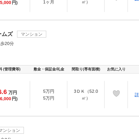
1ヶ月
㎡）
5,000
円)
ームズ
マンション
歩20分
料 (管理費等)
敷金・保証金/礼金
間取り(専有面積)
お気に入り
6.6
5万円
3ＤＫ（52.0
万
円
詳
5万円
㎡）
6,000
円)
マンション