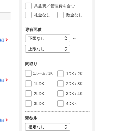
共益費／管理費を含む
礼金なし
敷金なし
専有面積
～
細
間取り
1ルーム / 1K
1DK / 2K
細
1LDK
2DK / 3K
2LDK
3DK / 4K
3LDK
4DK～
駅徒歩
細