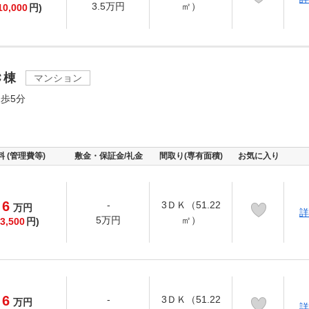
3.5万円
㎡）
10,000
円)
Ｃ棟
マンション
歩5分
料 (管理費等)
敷金・保証金/礼金
間取り(専有面積)
お気に入り
6
-
3ＤＫ（51.22
万
円
詳
5万円
㎡）
3,500
円)
6
-
3ＤＫ（51.22
万
円
詳