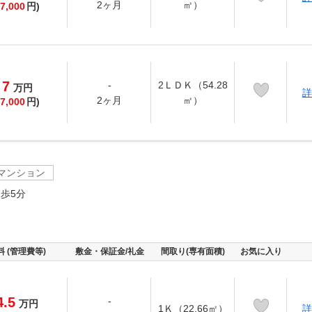
2ヶ月
㎡）
7,000
円)
7
-
2ＬＤＫ（54.28
万
円
詳
2ヶ月
㎡）
7,000
円)
マンション
歩5分
料 (管理費等)
敷金・保証金/礼金
間取り(専有面積)
お気に入り
4.5
-
万
円
1Ｋ（22.66㎡）
詳