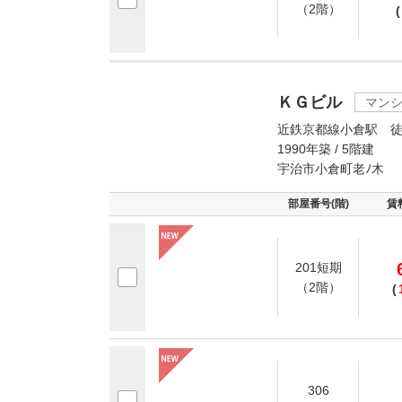
（2階）
(
ＫＧビル
マン
近鉄京都線小倉駅 徒
1990年築 / 5階建
宇治市小倉町老ﾉ木
部屋番号(階)
賃
201短期
（2階）
(
306