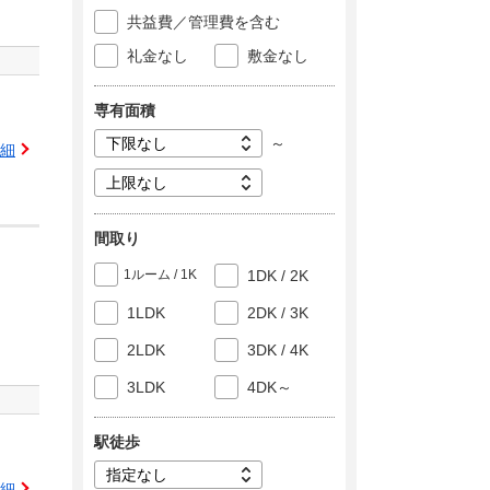
共益費／管理費を含む
礼金なし
敷金なし
専有面積
～
細
間取り
1ルーム / 1K
1DK / 2K
1LDK
2DK / 3K
2LDK
3DK / 4K
3LDK
4DK～
駅徒歩
細