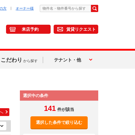
の方
オーナー様
来店予約
賃貸リクエスト
こだわり
テナント・他
から探す
選択中の条件
141
件が該当
へ
選択した条件で絞り込む