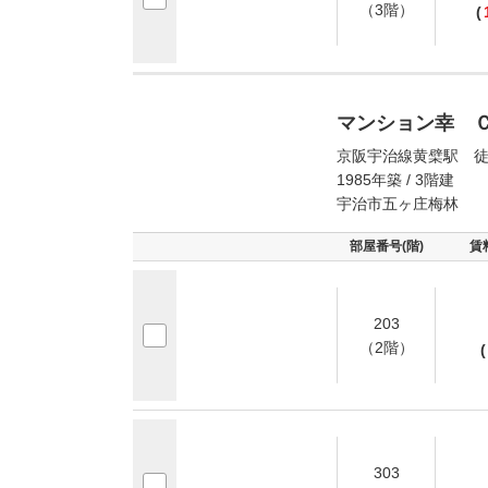
（3階）
(
マンション幸 
京阪宇治線黄檗駅 徒
1985年築 / 3階建
宇治市五ヶ庄梅林
部屋番号(階)
賃
203
（2階）
(
303