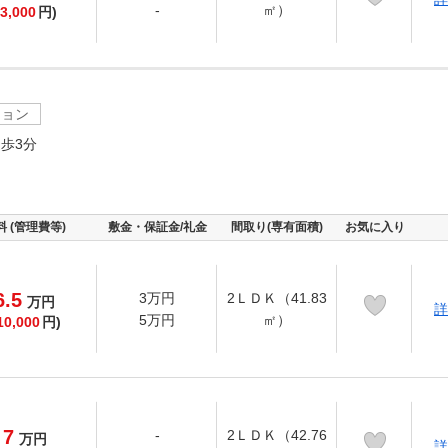
-
㎡）
3,000
円)
ション
歩3分
料 (管理費等)
敷金・保証金/礼金
間取り(専有面積)
お気に入り
6.5
3万円
2ＬＤＫ（41.83
万
円
詳
5万円
㎡）
10,000
円)
7
-
2ＬＤＫ（42.76
万
円
詳