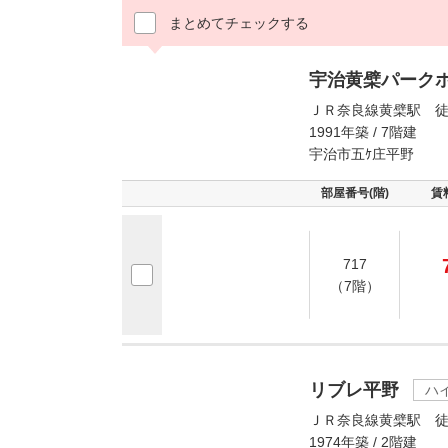
まとめてチェックする
宇治黄檗パーク
ＪＲ奈良線黄檗駅 徒
1991年築 / 7階建
宇治市五ｹ庄平野
部屋番号(階)
賃
717
（7階）
リブレ平野
ハ
ＪＲ奈良線黄檗駅 徒
1974年築 / 2階建