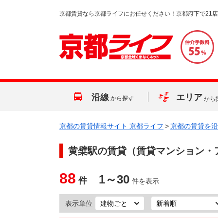
京都賃貸なら京都ライフにお任せください！京都府下で21
沿線
エリア
から探す
から
京都の賃貸情報サイト 京都ライフ
>
京都の賃貸を沿
黄檗駅
の賃貸（賃貸マンション・
88
1～30
件
件を表示
表示単位