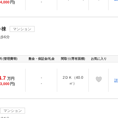
-
4,000
円)
Ｄ棟
マンション
歩6分
料 (管理費等)
敷金・保証金/礼金
間取り(専有面積)
お気に入り
4.7
-
2ＤＫ（40.0
万
円
詳
-
㎡）
3,000
円)
マンション