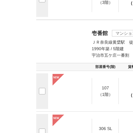
（3階）
(
壱番館
マンショ
ＪＲ奈良線黄檗駅 徒
1990年築 / 5階建
宇治市五ケ庄一番割
部屋番号(階)
賃
107
（1階）
(
306 SL