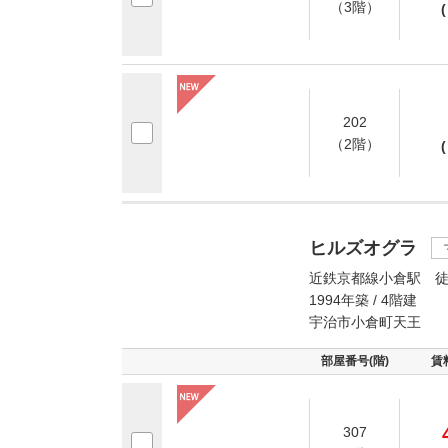
（3階）
(
202
（2階）
(
ヒルズオグラ
近鉄京都線小倉駅 徒
1994年築 / 4階建
宇治市小倉町天王
部屋番号(階)
賃
307