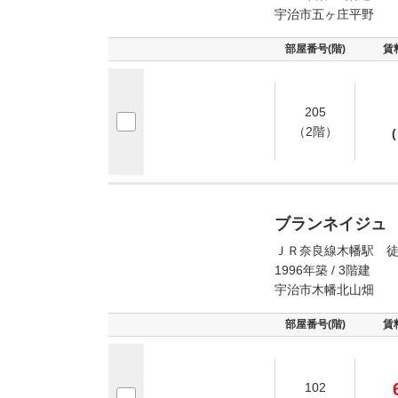
宇治市五ヶ庄平野
部屋番号(階)
賃
205
（2階）
(
ブランネイジュ
ＪＲ奈良線木幡駅 徒
1996年築 / 3階建
宇治市木幡北山畑
部屋番号(階)
賃
102