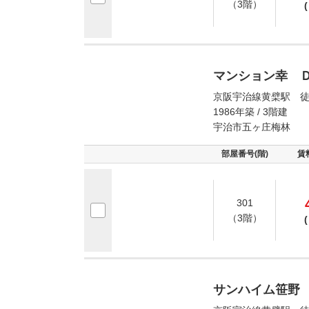
（3階）
(
マンション幸 
京阪宇治線黄檗駅 徒
1986年築 / 3階建
宇治市五ヶ庄梅林
部屋番号(階)
賃
301
（3階）
(
サンハイム笹野