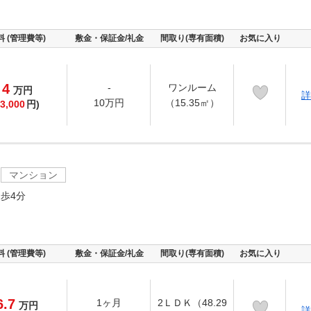
料 (管理費等)
敷金・保証金/礼金
間取り(専有面積)
お気に入り
4
-
ワンルーム
万
円
詳
10万円
（15.35㎡）
3,000
円)
マンション
歩4分
料 (管理費等)
敷金・保証金/礼金
間取り(専有面積)
お気に入り
6.7
1ヶ月
2ＬＤＫ（48.29
万
円
詳