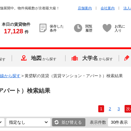
店舗展開中。物件掲載数が京都最大級！
店舗案内
会社案内
法人
本日の賃貸物件
保存した
閲覧
お気に
17,128
条件
履歴
入り
件
地図
大学名
から探す
から探す
探す
線から探す
>
黄檗駅の賃貸（賃貸マンション・アパート）検索結果
アパート）検索結果
1
2
3
次
並び替える
表示件数