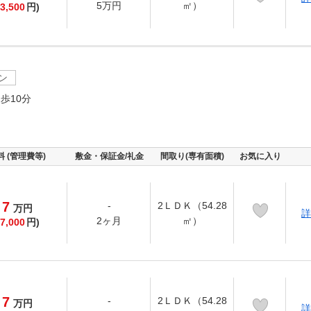
5万円
㎡）
3,500
円)
ン
歩10分
料 (管理費等)
敷金・保証金/礼金
間取り(専有面積)
お気に入り
7
-
2ＬＤＫ（54.28
万
円
詳
2ヶ月
㎡）
7,000
円)
7
-
2ＬＤＫ（54.28
万
円
詳