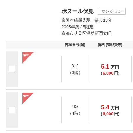
ボヌール伏見
マンション
京阪本線墨染駅 徒歩13分
2005年築 / 5階建
京都市伏見区深草新門丈町
部屋番号(階)
賃料 (管理費等)
5.1
312
万
円
（3階）
(
6,000
円)
5.4
405
万
円
（4階）
(
6,000
円)