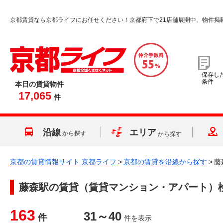
京都賃貸なら京都ライフにお任せください！京都府下で21店舗展開中。物件掲
保存し
条件
本日の賃貸物件
17,065
件
沿線
エリア
から探す
から探す
京都の賃貸情報サイト 京都ライフ
>
京都の賃貸を沿線から探す
>
藤
藤森駅
の賃貸（賃貸マンション・アパート）
163
31～40
件
件を表示