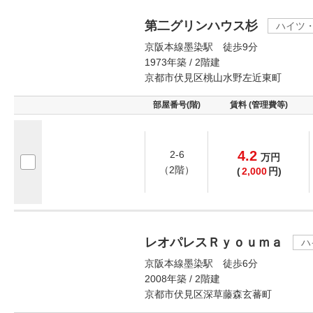
第二グリンハウス杉
ハイツ
京阪本線墨染駅 徒歩9分
1973年築 / 2階建
京都市伏見区桃山水野左近東町
部屋番号(階)
賃料 (管理費等)
4.2
2-6
万
円
（2階）
(
2,000
円)
レオパレスＲｙｏｕｍａ
ハ
京阪本線墨染駅 徒歩6分
2008年築 / 2階建
京都市伏見区深草藤森玄蕃町