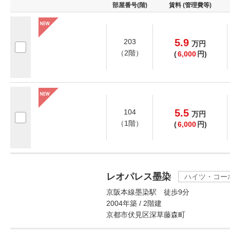
部屋番号(階)
賃料 (管理費等)
5.9
203
万
円
（2階）
(
6,000
円)
5.5
104
万
円
（1階）
(
6,000
円)
レオパレス墨染
ハイツ・コー
京阪本線墨染駅 徒歩9分
2004年築 / 2階建
京都市伏見区深草藤森町