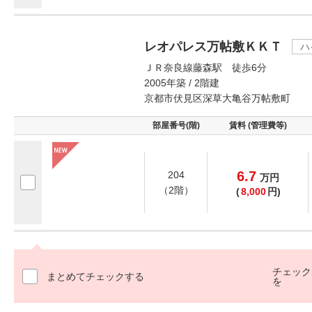
レオパレス万帖敷ＫＫＴ
ハ
ＪＲ奈良線藤森駅 徒歩6分
2005年築 / 2階建
京都市伏見区深草大亀谷万帖敷町
部屋番号(階)
賃料 (管理費等)
6.7
204
万
円
（2階）
(
8,000
円)
チェック
まとめてチェックする
を