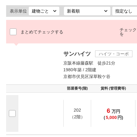
表示単位
チェック
まとめてチェックする
を
サンハイツ
ハイツ・コーポ
京阪本線藤森駅 徒歩21分
1980年築 / 2階建
京都市伏見区深草鞍ケ谷
部屋番号(階)
賃料 (管理費等)
6
202
万
円
（2階）
(
5,000
円)