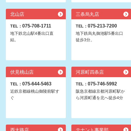
北山店
三条烏丸店
075-708-1711
075-213-7200
TEL：
TEL：
地下鉄北山駅4番出口直
地下鉄烏丸御池駅5番出口
結。
徒歩3分。
伏見桃山店
河原町四条店
075-644-5463
075-746-5992
TEL：
TEL：
近鉄京都線桃山御陵前駅す
阪急京都線京都河原町駅か
ぐ
ら河原町通を北へ徒歩4分
西大路店
テナント事業部