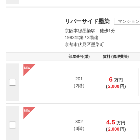
リバーサイド墨染
マンション
京阪本線墨染駅 徒歩1分
1983年築 / 3階建
京都市伏見区墨染町
部屋番号(階)
賃料 (管理費等)
6
201
万
円
（2階）
(
2,000
円)
4.5
302
万
円
（3階）
(
2,000
円)