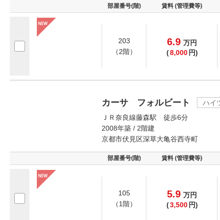
部屋番号(階)
賃料 (管理費等)
6.9
203
万
円
（2階）
(
8,000
円)
カーサ フォルビート
ハイ
ＪＲ奈良線藤森駅 徒歩6分
2008年築 / 2階建
京都市伏見区深草大亀谷西寺町
部屋番号(階)
賃料 (管理費等)
5.9
105
万
円
（1階）
(
3,500
円)