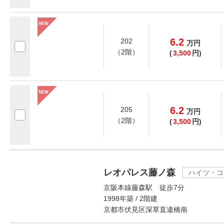
6.2
202
万
円
（2階）
(
3,500
円)
6.2
205
万
円
（2階）
(
3,500
円)
レオパレス藤ノ森
ハイツ・コ
京阪本線藤森駅 徒歩7分
1998年築 / 2階建
京都市伏見区深草直違橋南