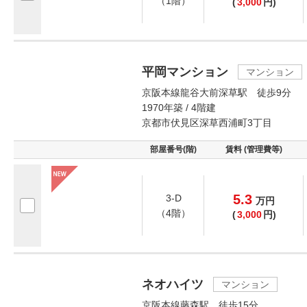
（1階）
(
3,000
円)
平岡マンション
マンション
京阪本線龍谷大前深草駅 徒歩9分
1970年築 / 4階建
京都市伏見区深草西浦町3丁目
部屋番号(階)
賃料 (管理費等)
5.3
3-D
万
円
（4階）
(
3,000
円)
ネオハイツ
マンション
京阪本線藤森駅 徒歩15分