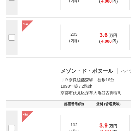
（2階）
(
4,000
円)
3.6
203
万
円
（2階）
(
4,000
円)
メゾン・ド・ボヌール
ハイ
ＪＲ奈良線藤森駅 徒歩16分
1998年築 / 2階建
京都市伏見区深草大亀谷古御香町
部屋番号(階)
賃料 (管理費等)
3.9
102
万
円