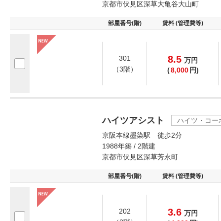
京都市伏見区深草大亀谷大山町
部屋番号(階)
賃料 (管理費等)
8.5
301
万
円
（3階）
(
8,000
円)
ハイツアシスト
ハイツ・コー
京阪本線墨染駅 徒歩2分
1988年築 / 2階建
京都市伏見区深草芳永町
部屋番号(階)
賃料 (管理費等)
3.6
202
万
円