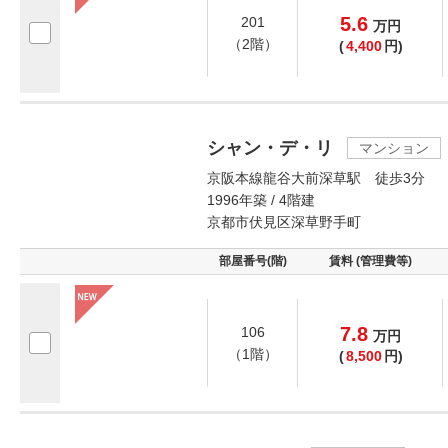
5.6
201
万
円
（2階）
(
4,400
円)
シャン・デ・リ
マンション
京阪本線龍谷大前深草駅 徒歩3分
1996年築 / 4階建
京都市伏見区深草野手町
部屋番号(階)
賃料 (管理費等)
7.8
106
万
円
（1階）
(
8,500
円)