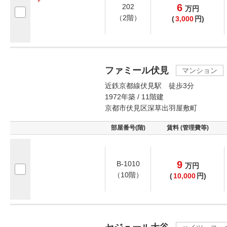
6
202
万
円
（2階）
(
3,000
円)
ファミール伏見
マンション
近鉄京都線伏見駅 徒歩3分
1972年築 / 11階建
京都市伏見区深草出羽屋敷町
部屋番号(階)
賃料 (管理費等)
9
B-1010
万
円
（10階）
(
10,000
円)