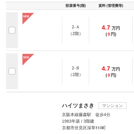
部屋番号(階)
賃料 (管理費等)
4.7
2-Ａ
万
円
（2階）
(
0
円)
4.7
2-Ｂ
万
円
（2階）
(
0
円)
ハイツまさき
マンション
京阪本線藤森駅 徒歩4分
1983年築 / 3階建
京都市伏見区深草ｷﾄﾛ町