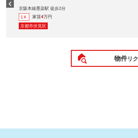
駅 徒歩2分
万円
区
物件
リ