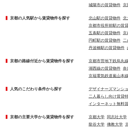
城陽市の賃貸物件
京
京都の人気駅から賃貸物件を探す
北山駅の賃貸物件
北
京都市役所前駅の賃
五条駅の賃貸物件
京
円町駅の賃貸物件
二
丹波橋駅の賃貸物件
京都の路線付近から賃貸物件を探す
京都市営地下鉄烏丸
湖西線の賃貸物件
奈
京福電気鉄道嵐山本
人気のこだわり条件から探す
デザイナーズマンシ
二人暮らし向け賃貸
インターネット無料
京都の主要大学から賃貸物件を探す
京都大学
同志社大学
龍谷大学
佛教大学