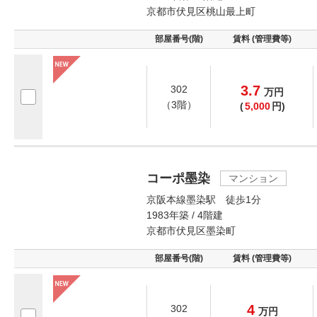
京都市伏見区桃山最上町
部屋番号(階)
賃料 (管理費等)
3.7
302
万
円
（3階）
(
5,000
円)
コーポ墨染
マンション
京阪本線墨染駅 徒歩1分
1983年築 / 4階建
京都市伏見区墨染町
部屋番号(階)
賃料 (管理費等)
4
302
万
円