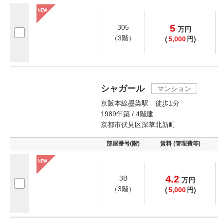
5
305
万
円
（3階）
(
5,000
円)
シャガール
マンション
京阪本線墨染駅 徒歩1分
1989年築 / 4階建
京都市伏見区深草北新町
部屋番号(階)
賃料 (管理費等)
4.2
3B
万
円
（3階）
(
5,000
円)