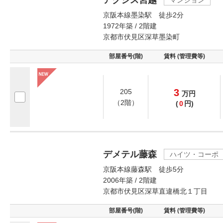
アクシス宮越
マンション
京阪本線墨染駅 徒歩2分
1972年築 / 2階建
京都市伏見区深草墨染町
部屋番号(階)
賃料 (管理費等)
3
205
万
円
（2階）
(
0
円)
デメテル藤森
ハイツ・コーポ
京阪本線藤森駅 徒歩5分
2006年築 / 2階建
京都市伏見区深草直違橋北１丁目
部屋番号(階)
賃料 (管理費等)