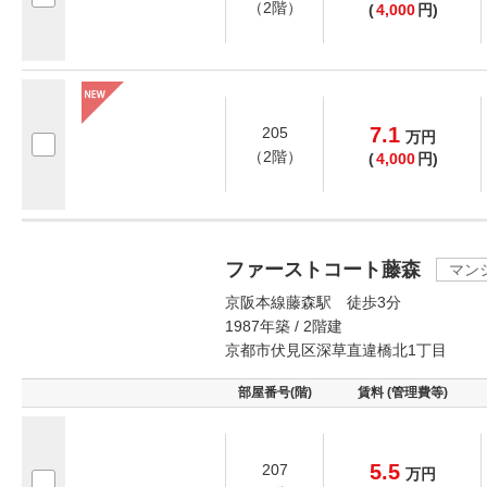
（2階）
(
4,000
円)
7.1
205
万
円
（2階）
(
4,000
円)
ファーストコート藤森
マン
京阪本線藤森駅 徒歩3分
1987年築 / 2階建
京都市伏見区深草直違橋北1丁目
部屋番号(階)
賃料 (管理費等)
5.5
207
万
円