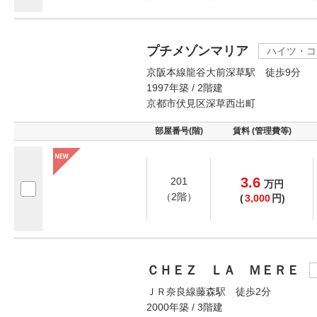
プチメゾンマリア
ハイツ・コ
京阪本線龍谷大前深草駅 徒歩9分
1997年築 / 2階建
京都市伏見区深草西出町
部屋番号(階)
賃料 (管理費等)
3.6
201
万
円
（2階）
(
3,000
円)
ＣＨＥＺ ＬＡ ＭＥＲＥ
ＪＲ奈良線藤森駅 徒歩2分
2000年築 / 3階建