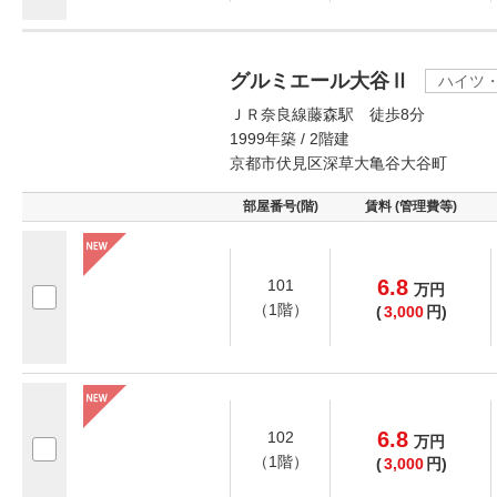
グルミエール大谷Ⅱ
ハイツ
ＪＲ奈良線藤森駅 徒歩8分
1999年築 / 2階建
京都市伏見区深草大亀谷大谷町
部屋番号(階)
賃料 (管理費等)
6.8
101
万
円
（1階）
(
3,000
円)
6.8
102
万
円
（1階）
(
3,000
円)