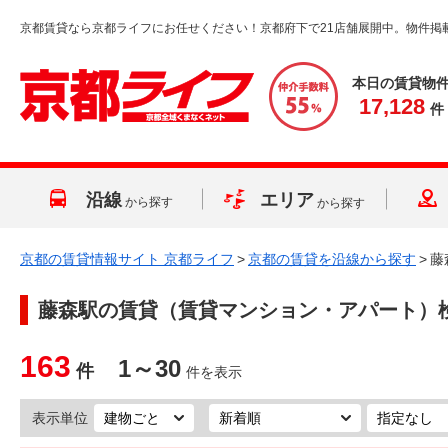
京都賃貸なら京都ライフにお任せください！京都府下で21店舗展開中。物件掲
本日の賃貸物
17,128
件
沿線
エリア
から探す
から探す
京都の賃貸情報サイト 京都ライフ
>
京都の賃貸を沿線から探す
>
藤
藤森駅
の賃貸（賃貸マンション・アパート）
163
1～30
件
件を表示
表示単位