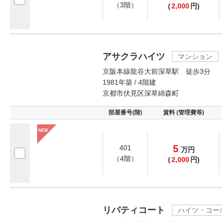
（3階）
(
2,000
円)
アサクラハイツ
マンション
京阪本線龍谷大前深草駅 徒歩3分
1981年築 / 4階建
京都市伏見区深草綿森町
部屋番号(階)
賃料 (管理費等)
5
401
万
円
（4階）
(
2,000
円)
リバティコート
ハイツ・コー