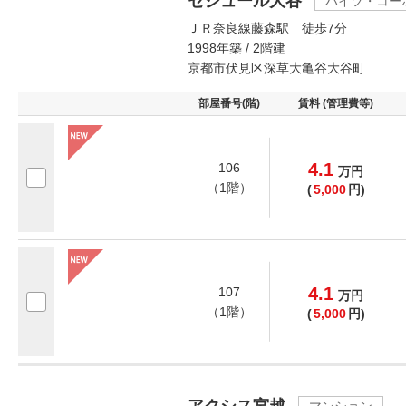
セジュール大谷
ハイツ・コー
ＪＲ奈良線藤森駅 徒歩7分
1998年築 / 2階建
京都市伏見区深草大亀谷大谷町
部屋番号(階)
賃料 (管理費等)
4.1
106
万
円
（1階）
(
5,000
円)
4.1
107
万
円
（1階）
(
5,000
円)