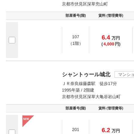
京都市伏見区深草兜山町
部屋番号(階)
賃料 (管理費等)
6.4
107
万
円
（1階）
(
4,000
円)
シャントゥール城北
マンシ
ＪＲ奈良線藤森駅 徒歩17分
1995年築 / 2階建
京都市伏見区深草大亀谷岩山町
部屋番号(階)
賃料 (管理費等)
6.2
201
万
円