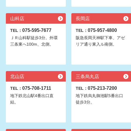
山科店
長岡店
075-595-7677
075-957-4800
TEL：
TEL：
ＪＲ山科駅徒歩3分。外環
阪急長岡天神駅下車、アゼ
三条東へ100m、北側。
リア通り東入ル南側。
北山店
三条烏丸店
075-708-1711
075-213-7200
TEL：
TEL：
地下鉄北山駅4番出口直
地下鉄烏丸御池駅5番出口
結。
徒歩3分。