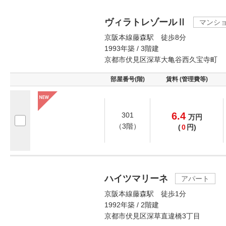
ヴィラトレゾールⅡ
マンシ
京阪本線藤森駅 徒歩8分
1993年築 / 3階建
京都市伏見区深草大亀谷西久宝寺町
部屋番号(階)
賃料 (管理費等)
6.4
301
万
円
（3階）
(
0
円)
ハイツマリーネ
アパート
京阪本線藤森駅 徒歩1分
1992年築 / 2階建
京都市伏見区深草直違橋3丁目