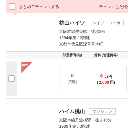
まとめてチェックする
チェックした物
桃山ハイツ
ハイツ・コーポ
京阪本線墨染駅 徒歩2分
1994年築 / 2階建
京都市伏見区深草芳本町
部屋番号(階)
賃料 (管理費等)
4
D
万
円
（2階）
(
2,000
円)
ハイム桃山
マンション
京阪本線丹波橋駅 徒歩10分
1989年築 / 3階建