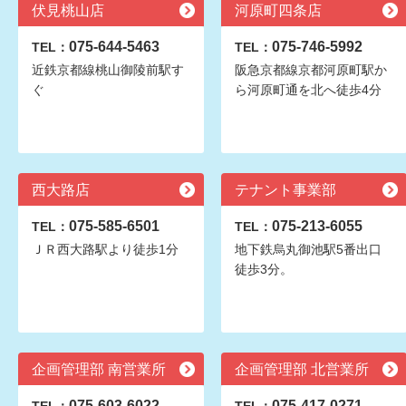
伏見桃山店
河原町四条店
075-644-5463
075-746-5992
TEL：
TEL：
近鉄京都線桃山御陵前駅す
阪急京都線京都河原町駅か
ぐ
ら河原町通を北へ徒歩4分
西大路店
テナント事業部
075-585-6501
075-213-6055
TEL：
TEL：
ＪＲ西大路駅より徒歩1分
地下鉄烏丸御池駅5番出口
徒歩3分。
企画管理部 南営業所
企画管理部 北営業所
075-603-6022
075-417-0271