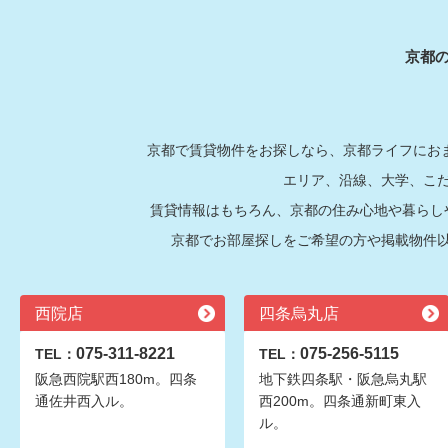
京都
京都で賃貸物件をお探しなら、京都ライフにおま
エリア、沿線、大学、こ
賃貸情報はもちろん、京都の住み心地や暮らし
京都でお部屋探しをご希望の方や掲載物件
西院店
四条烏丸店
075-311-8221
075-256-5115
TEL：
TEL：
阪急西院駅西180m。四条
地下鉄四条駅・阪急烏丸駅
通佐井西入ル。
西200m。四条通新町東入
ル。