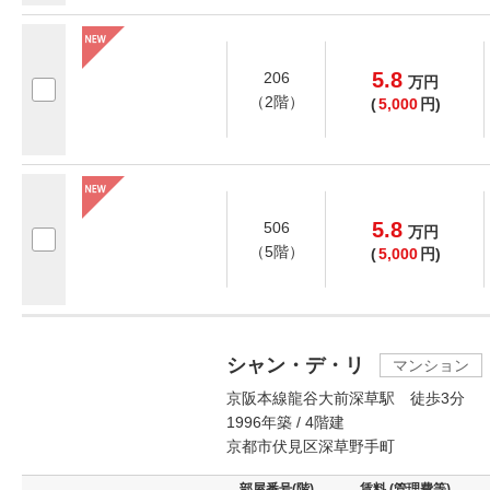
5.8
206
万
円
（2階）
(
5,000
円)
5.8
506
万
円
（5階）
(
5,000
円)
シャン・デ・リ
マンション
京阪本線龍谷大前深草駅 徒歩3分
1996年築 / 4階建
京都市伏見区深草野手町
部屋番号(階)
賃料 (管理費等)