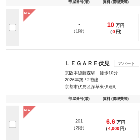
部屋番号(階)
賃料 (管理費等)
10
-
万
円
（1階）
(
0
円)
ＬＥＧＡＲＥ伏見
アパート
京阪本線藤森駅 徒歩10分
2026年築 / 2階建
京都市伏見区深草東伊達町
部屋番号(階)
賃料 (管理費等)
6.6
201
万
円
（2階）
(
4,000
円)