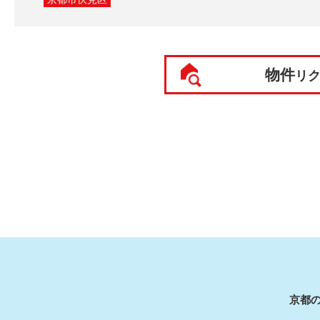
物件
リ
京都