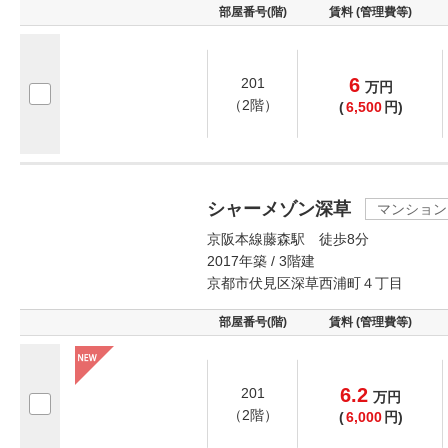
部屋番号(階)
賃料 (管理費等)
6
201
万
円
（2階）
(
6,500
円)
シャーメゾン深草
マンション
京阪本線藤森駅 徒歩8分
2017年築 / 3階建
京都市伏見区深草西浦町４丁目
部屋番号(階)
賃料 (管理費等)
6.2
201
万
円
（2階）
(
6,000
円)