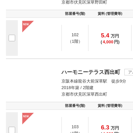
京都市伏見区深草野田町
部屋番号(階)
賃料 (管理費等)
5.4
102
万
円
（1階）
(
4,000
円)
ハーモニーテラス西出町
ア
京阪本線龍谷大前深草駅 徒歩9分
2018年築 / 2階建
京都市伏見区深草西出町
部屋番号(階)
賃料 (管理費等)
6.3
103
万
円