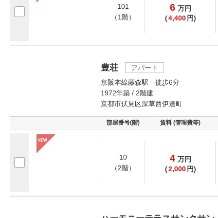
6
101
万
円
（1階）
(
4,400
円)
豊荘
アパート
京阪本線藤森駅 徒歩6分
1972年築 / 2階建
京都市伏見区深草西伊達町
部屋番号(階)
賃料 (管理費等)
4
10
万
円
（2階）
(
2,000
円)