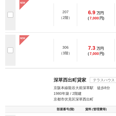
6.9
207
万
円
（2階）
(
7,000
円)
7.3
306
万
円
（3階）
(
7,000
円)
深草西出町貸家
テラスハウス
京阪本線龍谷大前深草駅 徒歩8分
1980年築 / 2階建
京都市伏見区深草西出町
部屋番号(階)
賃料 (管理費等)