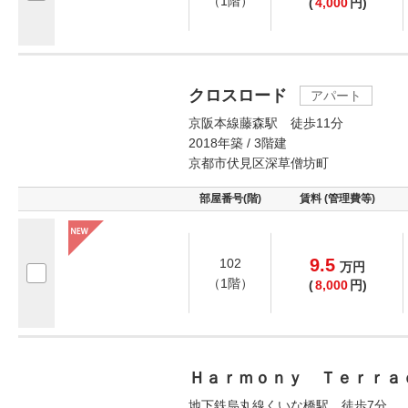
（1階）
(
4,000
円)
クロスロード
アパート
京阪本線藤森駅 徒歩11分
2018年築 / 3階建
京都市伏見区深草僧坊町
部屋番号(階)
賃料 (管理費等)
9.5
102
万
円
（1階）
(
8,000
円)
Ｈａｒｍｏｎｙ Ｔｅｒｒａ
地下鉄烏丸線くいな橋駅 徒歩7分