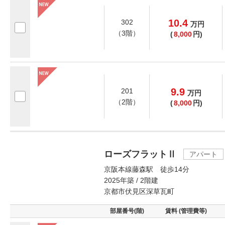
10.4
302
万
円
（3階）
(
8,000
円)
9.9
201
万
円
（2階）
(
8,000
円)
ローズフラットⅡ
アパート
京阪本線藤森駅 徒歩14分
2025年築 / 2階建
京都市伏見区深草瓦町
部屋番号(階)
賃料 (管理費等)