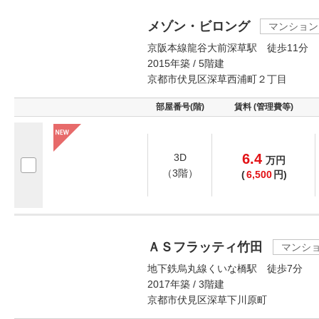
メゾン・ビロング
マンション
京阪本線龍谷大前深草駅 徒歩11分
2015年築 / 5階建
京都市伏見区深草西浦町２丁目
部屋番号(階)
賃料 (管理費等)
6.4
3D
万
円
（3階）
(
6,500
円)
ＡＳフラッティ竹田
マンシ
地下鉄烏丸線くいな橋駅 徒歩7分
2017年築 / 3階建
京都市伏見区深草下川原町