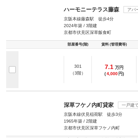
ハーモニーテラス藤森
アパ
京阪本線藤森駅 徒歩4分
2024年築 / 3階建
京都市伏見区深草飯食町
部屋番号(階)
賃料 (管理費等)
7.1
301
万
円
（3階）
(
4,000
円)
深草フケノ内町貸家
一戸建
京阪本線伏見稲荷駅 徒歩3分
1965年築 / 2階建
京都市伏見区深草フケノ内町