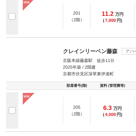
11.2
201
万
円
（2階）
(
7,000
円)
クレインリーベン藤森
アパ
京阪本線藤森駅 徒歩11分
2025年築 / 2階建
京都市伏見区深草東伊達町
部屋番号(階)
賃料 (管理費等)
6.3
205
万
円
（2階）
(
4,000
円)