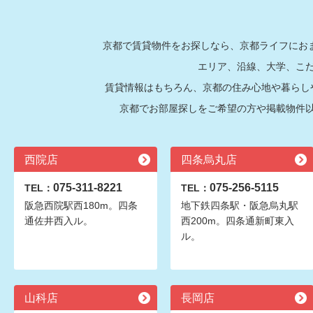
京都で賃貸物件をお探しなら、京都ライフにおま
エリア、沿線、大学、こ
賃貸情報はもちろん、京都の住み心地や暮らし
京都でお部屋探しをご希望の方や掲載物件
西院店
四条烏丸店
075-311-8221
075-256-5115
TEL：
TEL：
阪急西院駅西180m。四条
地下鉄四条駅・阪急烏丸駅
通佐井西入ル。
西200m。四条通新町東入
ル。
山科店
長岡店