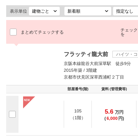
表示単位
チェック
まとめてチェックする
を
フラッティ龍大前
ハイツ・コ
京阪本線龍谷大前深草駅 徒歩9分
2015年築 / 3階建
京都市伏見区深草西浦町２丁目
部屋番号(階)
賃料 (管理費等)
5.6
105
万
円
（1階）
(
6,000
円)