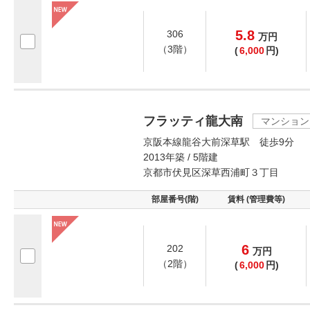
5.8
306
万
円
（3階）
(
6,000
円)
フラッティ龍大南
マンション
京阪本線龍谷大前深草駅 徒歩9分
2013年築 / 5階建
京都市伏見区深草西浦町３丁目
部屋番号(階)
賃料 (管理費等)
6
202
万
円
（2階）
(
6,000
円)