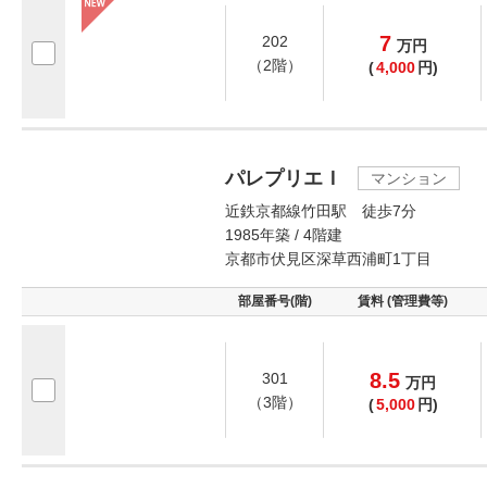
7
202
万
円
（2階）
(
4,000
円)
パレプリエＩ
マンション
近鉄京都線竹田駅 徒歩7分
1985年築 / 4階建
京都市伏見区深草西浦町1丁目
部屋番号(階)
賃料 (管理費等)
8.5
301
万
円
（3階）
(
5,000
円)