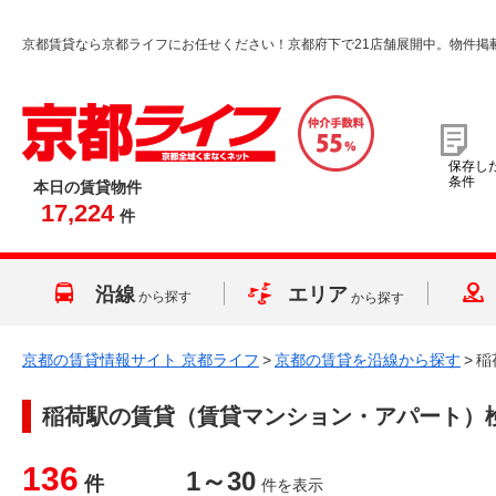
京都賃貸なら京都ライフにお任せください！京都府下で21店舗展開中。物件掲
保存し
条件
本日の賃貸物件
17,224
件
沿線
エリア
から探す
から探す
京都の賃貸情報サイト 京都ライフ
>
京都の賃貸を沿線から探す
>
稲
稲荷駅
の賃貸（賃貸マンション・アパート）
136
1～30
件
件を表示