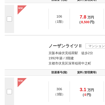
7.8
106
万
円
（1階）
(
8,500
円)
ノーザンライツⅡ
マンション
京阪本線伏見稲荷駅 徒歩2分
1992年築 / 3階建
京都市伏見区深草稲荷中之町
部屋番号(階)
賃料 (管理費等)
3.1
306
万
円
（3階）
(
0
円)