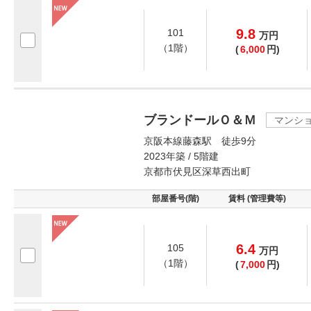
9.8
101
万
円
（1階）
(
6,000
円)
ブランドールＯ＆Ｍ
マンシ
京阪本線藤森駅 徒歩9分
2023年築 / 5階建
京都市伏見区深草西出町
部屋番号(階)
賃料 (管理費等)
6.4
105
万
円
（1階）
(
7,000
円)