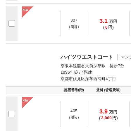
3.1
307
万
円
（3階）
(
0
円)
ハイツウエストコート
マン
京阪本線龍谷大前深草駅 徒歩7分
1996年築 / 4階建
京都市伏見区深草西浦町4丁目
部屋番号(階)
賃料 (管理費等)
3.9
405
万
円
（4階）
(
3,000
円)