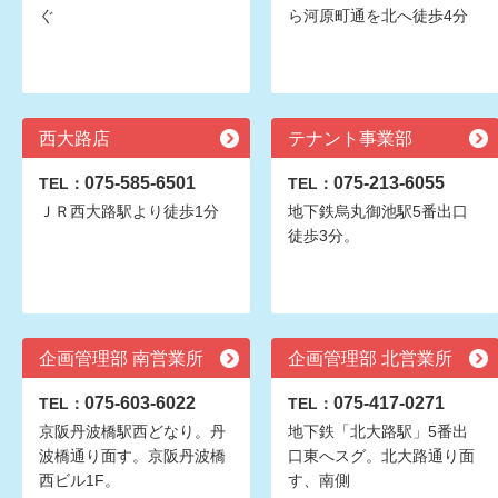
ぐ
ら河原町通を北へ徒歩4分
西大路店
テナント事業部
075-585-6501
075-213-6055
TEL：
TEL：
ＪＲ西大路駅より徒歩1分
地下鉄烏丸御池駅5番出口
徒歩3分。
企画管理部 南営業所
企画管理部 北営業所
075-603-6022
075-417-0271
TEL：
TEL：
京阪丹波橋駅西どなり。丹
地下鉄「北大路駅」5番出
波橋通り面す。京阪丹波橋
口東へスグ。北大路通り面
西ビル1F。
す、南側