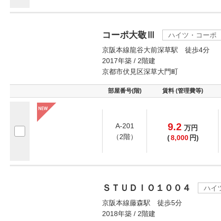
コーポ大敬Ⅲ
ハイツ・コーポ
京阪本線龍谷大前深草駅 徒歩4分
2017年築 / 2階建
京都市伏見区深草大門町
部屋番号(階)
賃料 (管理費等)
9.2
A-201
万
円
（2階）
(
8,000
円)
ＳＴＵＤＩＯ１００４
ハイ
京阪本線藤森駅 徒歩5分
2018年築 / 2階建