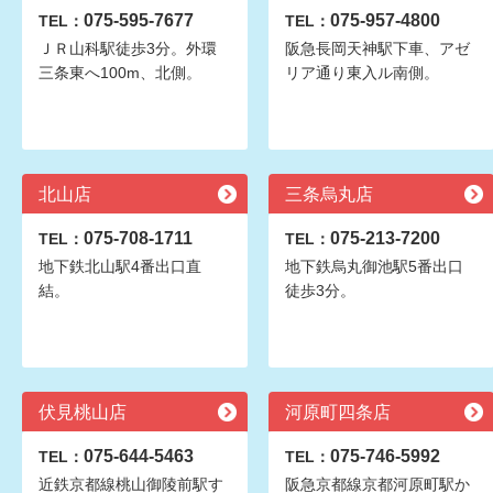
075-595-7677
075-957-4800
TEL：
TEL：
ＪＲ山科駅徒歩3分。外環
阪急長岡天神駅下車、アゼ
三条東へ100m、北側。
リア通り東入ル南側。
北山店
三条烏丸店
075-708-1711
075-213-7200
TEL：
TEL：
地下鉄北山駅4番出口直
地下鉄烏丸御池駅5番出口
結。
徒歩3分。
伏見桃山店
河原町四条店
075-644-5463
075-746-5992
TEL：
TEL：
近鉄京都線桃山御陵前駅す
阪急京都線京都河原町駅か