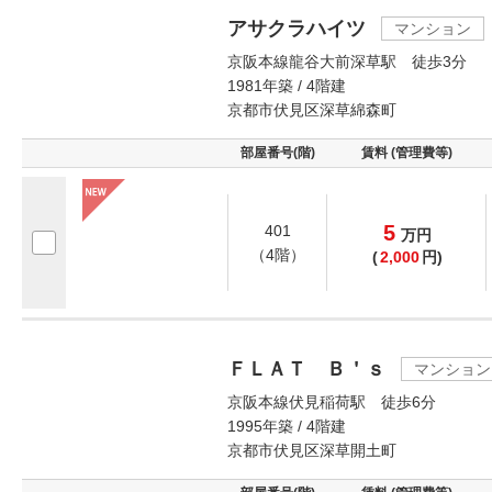
アサクラハイツ
マンション
京阪本線龍谷大前深草駅 徒歩3分
1981年築 / 4階建
京都市伏見区深草綿森町
部屋番号(階)
賃料 (管理費等)
5
401
万
円
（4階）
(
2,000
円)
ＦＬＡＴ Ｂ＇ｓ
マンション
京阪本線伏見稲荷駅 徒歩6分
1995年築 / 4階建
京都市伏見区深草開土町