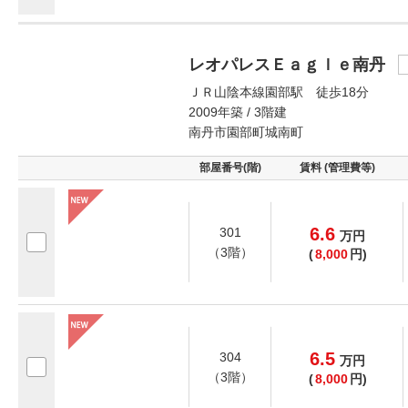
レオパレスＥａｇｌｅ南丹
ＪＲ山陰本線園部駅 徒歩18分
2009年築 / 3階建
南丹市園部町城南町
部屋番号(階)
賃料 (管理費等)
6.6
301
万
円
（3階）
(
8,000
円)
6.5
304
万
円
（3階）
(
8,000
円)