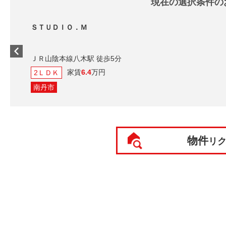
現在の選択条件の
ＳＴＵＤＩＯ．Ｍ
ＪＲ山陰本線八木駅
家賃
6.4
2ＬＤＫ
南丹市
物件
リ