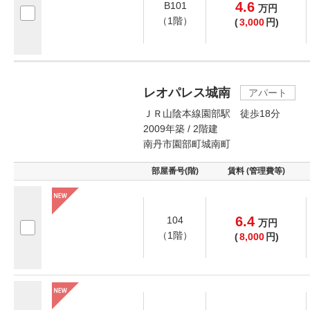
4.6
B101
万
円
（1階）
(
3,000
円)
レオパレス城南
アパート
ＪＲ山陰本線園部駅 徒歩18分
2009年築 / 2階建
南丹市園部町城南町
部屋番号(階)
賃料 (管理費等)
6.4
104
万
円
（1階）
(
8,000
円)