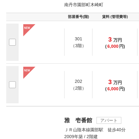
南丹市園部町木崎町
部屋番号(階)
賃料 (管理費等)
3
301
万
円
（3階）
(
6,000
円)
3
202
万
円
（2階）
(
6,000
円)
雅 壱番館
アパート
ＪＲ山陰本線園部駅 徒歩40分
2009年築 / 2階建