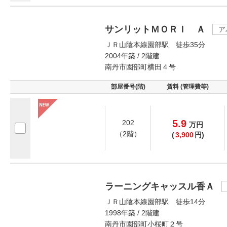
サンリットＭＯＲＩ Ａ
ア
ＪＲ山陰本線園部駅 徒歩35分
2004年築 / 2階建
南丹市園部町横田４号
部屋番号(階)
賃料 (管理費等)
5.9
202
万
円
（2階）
(
3,900
円)
ラーニングキャッスル香Ａ
ＪＲ山陰本線園部駅 徒歩14分
1998年築 / 2階建
南丹市園部町小桜町２号