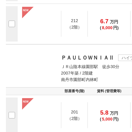
6.7
212
万
円
（2階）
(
8,000
円)
ＰＡＵＬＯＷＮＩＡⅡ
ハイ
ＪＲ山陰本線園部駅 徒歩30分
2007年築 / 2階建
南丹市園部町内林町
部屋番号(階)
賃料 (管理費等)
5.8
201
万
円
（2階）
(
5,000
円)