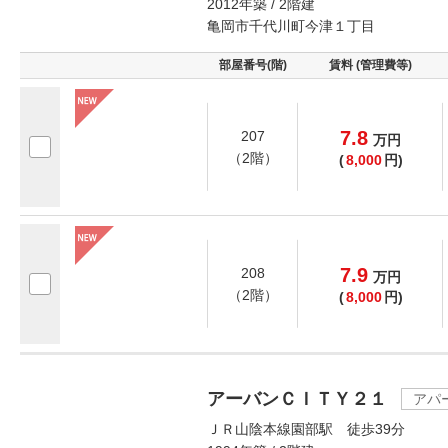
2012年築 / 2階建
亀岡市千代川町今津１丁目
部屋番号(階)
賃料 (管理費等)
7.8
207
万
円
（2階）
(
8,000
円)
7.9
208
万
円
（2階）
(
8,000
円)
アーバンＣＩＴＹ２１
アパ
ＪＲ山陰本線園部駅 徒歩39分