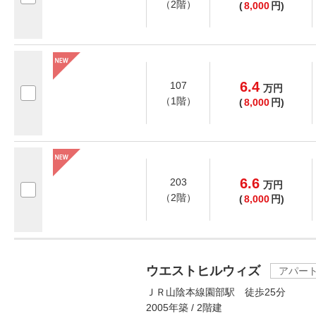
（2階）
(
8,000
円)
6.4
107
万
円
（1階）
(
8,000
円)
6.6
203
万
円
（2階）
(
8,000
円)
ウエストヒルウィズ
アパー
ＪＲ山陰本線園部駅 徒歩25分
2005年築 / 2階建