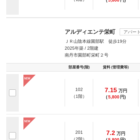
(
5,800
円)
アルディエンテ栄町
アパー
ＪＲ山陰本線園部駅 徒歩19分
2025年築 / 2階建
南丹市園部町栄町２号
部屋番号(階)
賃料 (管理費等)
7.15
102
万
円
（1階）
(
5,800
円)
7.2
201
万
円
（2階）
(
5,800
円)