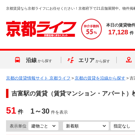
京都賃貸なら京都ライフにお任せください！京都府下で21店舗展開中。物件掲
本日の賃貸物
17,128
件
沿線
エリア
から探す
から探す
京都の賃貸情報サイト 京都ライフ
>
京都の賃貸を沿線から探す
>
吉
吉富駅
の賃貸（賃貸マンション・アパート）
51
1～30
件
件を表示
表示単位