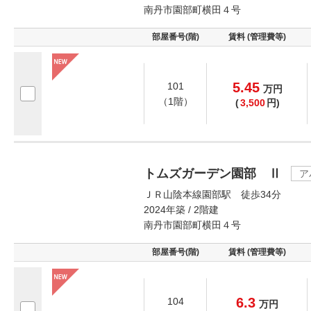
南丹市園部町横田４号
部屋番号(階)
賃料 (管理費等)
5.45
101
万
円
（1階）
(
3,500
円)
トムズガーデン園部 Ⅱ
ア
ＪＲ山陰本線園部駅 徒歩34分
2024年築 / 2階建
南丹市園部町横田４号
部屋番号(階)
賃料 (管理費等)
6.3
104
万
円