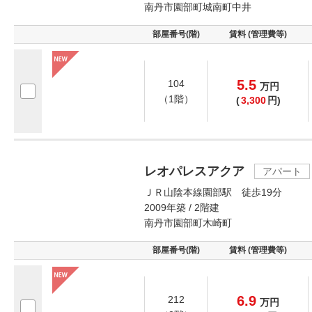
南丹市園部町城南町中井
部屋番号(階)
賃料 (管理費等)
5.5
104
万
円
（1階）
(
3,300
円)
レオパレスアクア
アパート
ＪＲ山陰本線園部駅 徒歩19分
2009年築 / 2階建
南丹市園部町木崎町
部屋番号(階)
賃料 (管理費等)
6.9
212
万
円