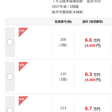
ＪＲ山陰本線園部駅 徒歩20分
2007年築 / 2階建
南丹市園部町木崎町
部屋番号(階)
賃料 (管理費等)
6.6
205
万
円
（2階）
(
8,000
円)
6.3
110
万
円
（1階）
(
8,000
円)
6.7
213
万
円