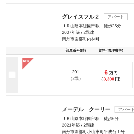
グレイスフル２
アパート
ＪＲ山陰本線園部駅 徒歩23分
2007年築 / 2階建
南丹市園部町内林町
部屋番号(階)
賃料 (管理費等)
6
201
万
円
（2階）
(
3,300
円)
メーデル クーリー
アパー
ＪＲ山陰本線園部駅 徒歩6分
2021年築 / 2階建
南丹市園部町小山東町平成台１号