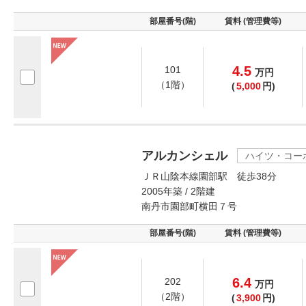
部屋番号(階)
賃料 (管理費等)
4.5
101
万
円
（1階）
(
5,000
円)
アルカンシェル
ハイツ・コー
ＪＲ山陰本線園部駅 徒歩38分
2005年築 / 2階建
南丹市園部町横田７号
部屋番号(階)
賃料 (管理費等)
6.4
202
万
円
（2階）
(
3,900
円)