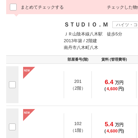
まとめてチェックする
チェックした物
ＳＴＵＤＩＯ．Ｍ
ハイツ・コ
ＪＲ山陰本線八木駅 徒歩5分
2013年築 / 2階建
南丹市八木町八木
部屋番号(階)
賃料 (管理費等)
6.4
201
万
円
（2階）
(
4,600
円)
5.4
102
万
円
（1階）
(
4,600
円)