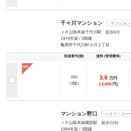
千々川マンション
マンション
ＪＲ山陰本線千代川駅 徒歩6分
1974年築 / 3階建
亀岡市千代川町小川２丁目
部屋番号(階)
賃料 (管理費等)
3.6
300
万
円
（3階）
(
3,000
円)
マンション野口
ハイツ・コー
ＪＲ山陰本線園部駅 徒歩23分
1994年築 / 3階建