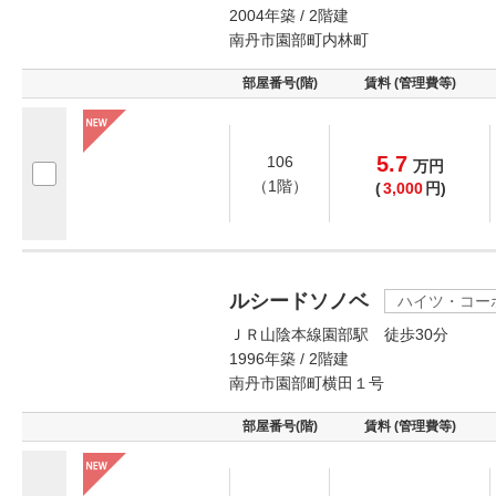
2004年築 / 2階建
南丹市園部町内林町
部屋番号(階)
賃料 (管理費等)
5.7
106
万
円
（1階）
(
3,000
円)
ルシードソノベ
ハイツ・コー
ＪＲ山陰本線園部駅 徒歩30分
1996年築 / 2階建
南丹市園部町横田１号
部屋番号(階)
賃料 (管理費等)