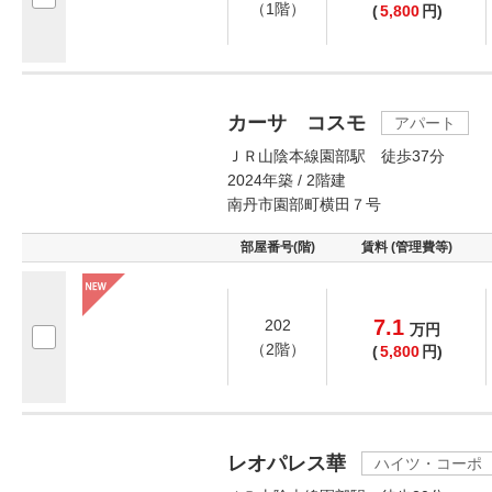
（1階）
(
5,800
円)
カーサ コスモ
アパート
ＪＲ山陰本線園部駅 徒歩37分
2024年築 / 2階建
南丹市園部町横田７号
部屋番号(階)
賃料 (管理費等)
7.1
202
万
円
（2階）
(
5,800
円)
レオパレス華
ハイツ・コーポ