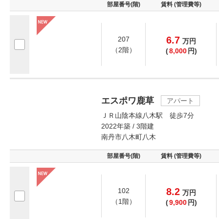
部屋番号(階)
賃料 (管理費等)
6.7
207
万
円
（2階）
(
8,000
円)
エスポワ鹿草
アパート
ＪＲ山陰本線八木駅 徒歩7分
2022年築 / 3階建
南丹市八木町八木
部屋番号(階)
賃料 (管理費等)
8.2
102
万
円
（1階）
(
9,900
円)