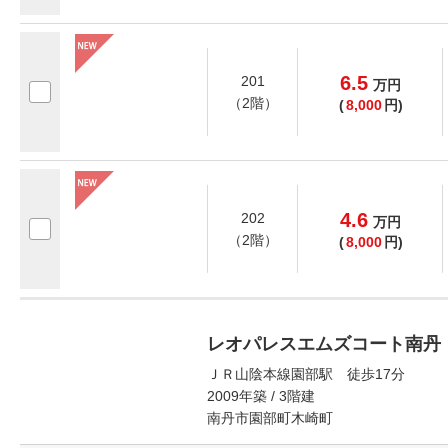
6.5
201
万
円
（2階）
(
8,000
円)
4.6
202
万
円
（2階）
(
8,000
円)
レオパレスエムズコート南丹
ＪＲ山陰本線園部駅 徒歩17分
2009年築 / 3階建
南丹市園部町木崎町