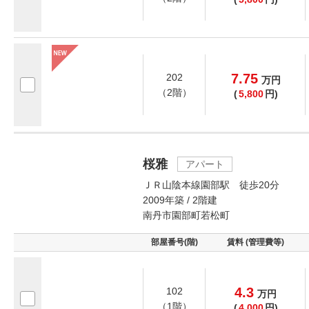
7.75
202
万
円
（2階）
(
5,800
円)
桜雅
アパート
ＪＲ山陰本線園部駅 徒歩20分
2009年築 / 2階建
南丹市園部町若松町
部屋番号(階)
賃料 (管理費等)
4.3
102
万
円
（1階）
(
4,000
円)