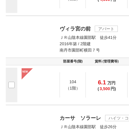
ヴィラ宮の前
アパート
ＪＲ山陰本線園部駅 徒歩41分
2016年築 / 2階建
南丹市園部町横田７号
部屋番号(階)
賃料 (管理費等)
6.1
104
万
円
（1階）
(
3,500
円)
カーサ ソラーレ
ハイツ・コ
ＪＲ山陰本線園部駅 徒歩26分